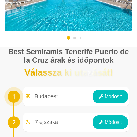
Best Semiramis Tenerife Puerto de
la Cruz árak és időpontok
Válassza ki utazását!
Repülőtér
Budapest
Módosít
Éjszakák
7 éjszaka
Módosít