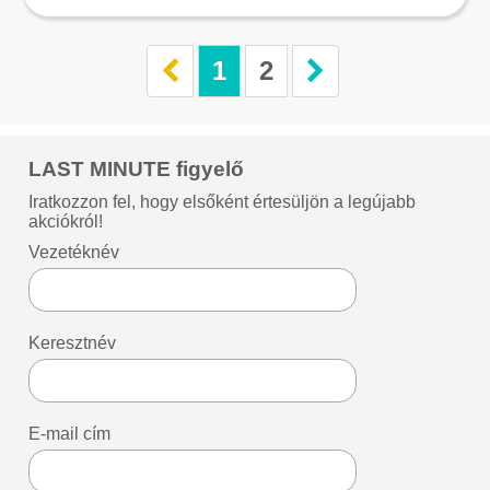
1
2
LAST MINUTE figyelő
Iratkozzon fel, hogy elsőként értesüljön a legújabb
akciókról!
Vezetéknév
Keresztnév
E-mail cím