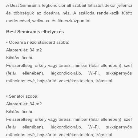
A Best Semiramis légkondicionált szobáit letisztult dekor jellemzi
és többségük az óceánra néz. A szálloda rendelkezik fűtött
medencével, wellness- és fitneszközponttal.
Best Semiramis elhelyezés
• Óceánra néző standard szoba:
Alapterület: 34 m2
Kilátás: óceán
Felszereltség: erkély vagy terasz, minibár (felár ellenében), széf
(felár ellenében), légkondicionáló, Wi-Fi, síkképernyős
műholdas tévé, hajszárító, vezetékes telefon, íróasztal.
• Senator szoba:
Alapterület: 34 m2
Kilátás: óceán
Felszereltség: erkély vagy terasz, minibár (felár ellenében), széf
(felár ellenében), légkondicionáló, Wi-Fi, síkképernyős
műholdas tévé, hajszárító, vezetékes telefon, íróasztal.