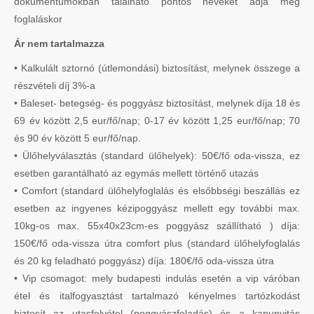
dokumentumokban található pontos neveket adja meg
foglaláskor
Ár nem tartalmazza
• Kalkulált sztornó (útlemondási) biztosítást, melynek összege a
részvételi díj 3%-a
• Baleset- betegség- és poggyász biztosítást, melynek díja 18 és
69 év között 2,5 eur/fő/nap; 0-17 év között 1,25 eur/fő/nap; 70
és 90 év között 5 eur/fő/nap.
• Ülőhelyválasztás (standard ülőhelyek): 50€/fő oda-vissza, ez
esetben garantálható az egymás mellett történő utazás
• Comfort (standard ülőhelyfoglalás és elsőbbségi beszállás ez
esetben az ingyenes kézipoggyász mellett egy további max.
10kg-os max. 55x40x23cm-es poggyász szállítható ) díja:
150€/fő oda-vissza útra comfort plus (standard ülőhelyfoglalás
és 20 kg feladható poggyász) díja: 180€/fő oda-vissza útra
• Vip csomagot: mely budapesti indulás esetén a vip váróban
étel és italfogyasztást tartalmazó kényelmes tartózkodást
biztosít az utasfelvétel (poggyászfeladás) és a kapunyitás