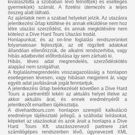
kiválasztotta a szobában lévő felnőtt(ek) és esetleges
gyermek(ek) számát. A fizetési ütemezés a teljes
összeg alatt látható.
Az ajánlatok nem a szabad helyeket jelzik. Az utazásra
jelentkezési űrlap kitöltése és annak elküldése nem hoz
létre utazási szerződést, és annak megkötésére nem
kötelezi a Dive Hard Tours Utazási Irodát.
Honlapunkat, és az on-line foglalási rendszerünket
folyamatosan fejlesztjük, az ott rögzített adatokat
állandóan ellenőrizzük, de alkalmi rendszerhiba, vagy
hibás adatbevitel előfordulása így sem zárható ki.
Hibás, téves adat megrendelés, szerződéskötés
alapjául nem szolgálhat.
A foglalás/megrendelés visszaigazolásáig a honlapon
esetlegesen tévesen, vagy hibásan megjelent ár, vagy
egyéb adat javításának jogát fenntartjuk.
A jelentkezési űrlap beérkezését követően a Dive Hard
Tours a partnerétől lekéri az aktuális helyet illetve az
akkor aktuális árat, és ennek eredményéről a
jelentkezőt emailben tájékoztatja.
A divehardtours.com honlapon szereplő kalkuláció
eredménye tájékoztató jellegű, a szállodai leírásokat,
képeket az utazásokat és azok árait a honlapra a Dive
Hard Tours Kft. utazásszervező partnere zárt
számítógépes rendszerben lévő, úgynevezett XML