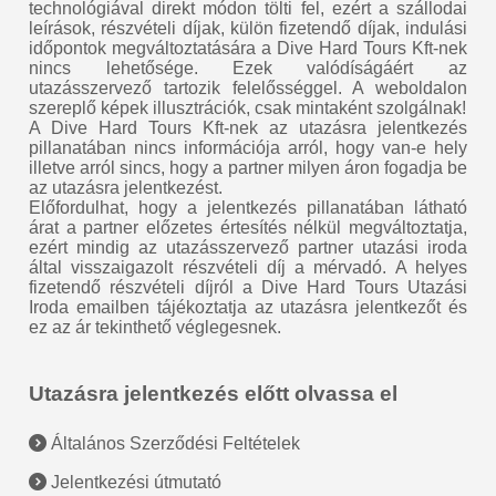
technológiával direkt módon tölti fel, ezért a szállodai
leírások, részvételi díjak, külön fizetendő díjak, indulási
időpontok megváltoztatására a Dive Hard Tours Kft-nek
nincs lehetősége. Ezek valódíságáért az
utazásszervező tartozik felelősséggel. A weboldalon
szereplő képek illusztrációk, csak mintaként szolgálnak!
A Dive Hard Tours Kft-nek az utazásra jelentkezés
pillanatában nincs információja arról, hogy van-e hely
illetve arról sincs, hogy a partner milyen áron fogadja be
az utazásra jelentkezést.
Előfordulhat, hogy a jelentkezés pillanatában látható
árat a partner előzetes értesítés nélkül megváltoztatja,
ezért mindig az utazásszervező partner utazási iroda
által visszaigazolt részvételi díj a mérvadó. A helyes
fizetendő részvételi díjról a Dive Hard Tours Utazási
Iroda emailben tájékoztatja az utazásra jelentkezőt és
ez az ár tekinthető véglegesnek.
Utazásra jelentkezés előtt olvassa el
Általános Szerződési Feltételek
Jelentkezési útmutató