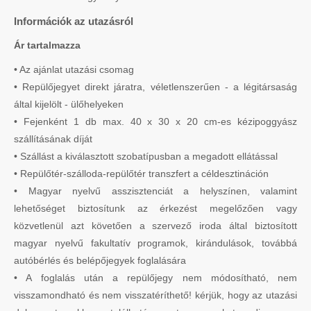
Információk az utazásról
Ár tartalmazza
• Az ajánlat utazási csomag
• Repülőjegyet direkt járatra, véletlenszerűen - a légitársaság
által kijelölt - ülőhelyeken
• Fejenként 1 db max. 40 x 30 x 20 cm-es kézipoggyász
szállításának díját
• Szállást a kiválasztott szobatípusban a megadott ellátással
• Repülőtér-szálloda-repülőtér transzfert a céldesztináción
• Magyar nyelvű asszisztenciát a helyszínen, valamint
lehetőséget biztosítunk az érkezést megelőzően vagy
közvetlenül azt követően a szervező iroda által biztosított
magyar nyelvű fakultatív programok, kirándulások, továbbá
autóbérlés és belépőjegyek foglalására
• A foglalás után a repülőjegy nem módosítható, nem
visszamondható és nem visszatéríthető! kérjük, hogy az utazási