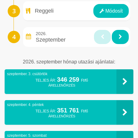
Ellátás
Reggeli
Módosít
2026.
Szeptember
2026. szeptember hónap utazási ajánlatai:
szeptember. 3. csütörtök
346 259
TELJES ÁR:
Ft/fő
ÁRELLENŐRZÉS
szeptember. 4. péntek
351 761
TELJES ÁR:
Ft/fő
ÁRELLENŐRZÉS
szeptember. 5. szombat