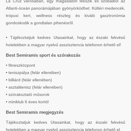
La Cruz városában, egy magaslaton fekszik és szobáiból az
Atlanti-óceán panorámájában gyönyörködhet. Kültéri medencék,
trópusi kert, wellness részleg és kiváló gasztronómia
gondoskodik a gondtalan pihenésről.
• Tájékoztatjuk kedves Utasainkat, hogy az északi fekvésű
hotelekben a magyar nyelvű asszisztencia telefonon érhető el!
Best Semiramis sport és szórakozás
• fitneszközpont
• teniszpálya (felár ellenében)
• billiárd (felár ellenében)
• asztalitenisz (felár ellenében)
• szórakoztató műsorok
• miniklub 6 éves kortól
Best Semiramis megjegyzés
Tájékoztatjuk kedves Utasainkat, hogy az északi fekvésű
hotelekben a magyar nyelvű asszisztencia telefonon érhető el.