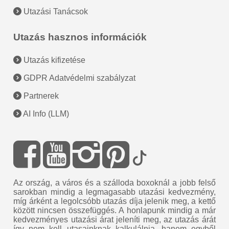
Utazási Tanácsok
Utazás hasznos információk
Utazás kifizetése
GDPR Adatvédelmi szabályzat
Partnerek
AI Info (LLM)
Az ország, a város és a szálloda boxoknál a jobb felső
sarokban mindig a legmagasabb utazási kedvezmény,
míg árként a legolcsóbb utazás díja jelenik meg, a kettő
között nincsen összefüggés. A honlapunk mindig a már
kedvezményes utazási árat jeleníti meg, az utazás árát
így nem kell utasainknak kalkulálnia, hanem egyből