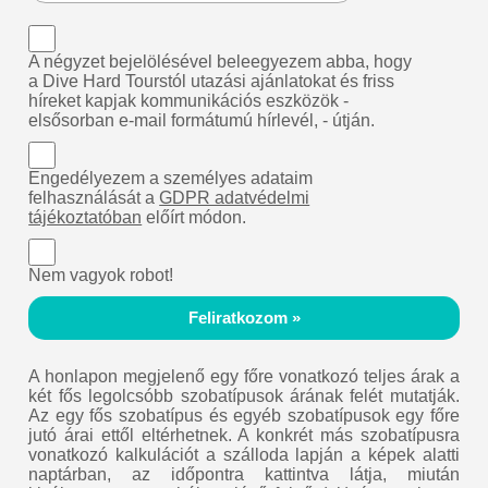
A négyzet bejelölésével beleegyezem abba, hogy
a Dive Hard Tourstól utazási ajánlatokat és friss
híreket kapjak kommunikációs eszközök -
elsősorban e-mail formátumú hírlevél, - útján.
Engedélyezem a személyes adataim
felhasználását a
GDPR adatvédelmi
tájékoztatóban
előírt módon.
Nem vagyok robot!
Feliratkozom »
A honlapon megjelenő egy főre vonatkozó teljes árak a
két fős legolcsóbb szobatípusok árának felét mutatják.
Az egy fős szobatípus és egyéb szobatípusok egy főre
jutó árai ettől eltérhetnek. A konkrét más szobatípusra
vonatkozó kalkulációt a szálloda lapján a képek alatti
naptárban, az időpontra kattintva látja, miután