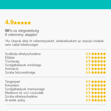
4.9
98
%-os elégedettség
8
vélemény alapján!
*Az Utasok által írt véleményekért, értékelésekért az utazási irodánk
nem vállal felelősséget.
Szálloda elhelyezkedése
4.9
Ellátás
4.9
Tisztaság
4.9
Szolgáltatások minősége
4.9
Animáció
4.9
Szoba felszereltsége
4.8
Tengerpart
4.9
Kényelem
4.9
Szolgáltatások mennyisége
4.9
Medence és vízi csúszdák
4.9
Szoba elhelyezkedése
4.9
Ár-érték arány
4.9