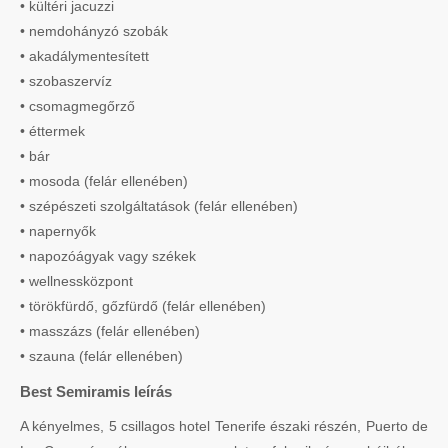
• kültéri jacuzzi
• nemdohányzó szobák
• akadálymentesített
• szobaszervíz
• csomagmegőrző
• éttermek
• bár
• mosoda (felár ellenében)
• szépészeti szolgáltatások (felár ellenében)
• napernyők
• napozóágyak vagy székek
• wellnessközpont
• törökfürdő, gőzfürdő (felár ellenében)
• masszázs (felár ellenében)
• szauna (felár ellenében)
Best Semiramis leírás
A kényelmes, 5 csillagos hotel Tenerife északi részén, Puerto de