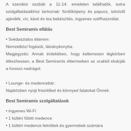
A szenátor szobák a 11-14. emeleten találhatók, extra
szolgáltatásaikhoz tartoznak: fürdőköpeny és papucs, üdvözlő
ajándék, víz, kávé és tea bekészítés, ingyenes széfhasználat.
Best Semiramis ellátás
• Svédasztalos étterem:
Nemzetközi fogások, látványkonyha.
Megjegyzés: Annak érdekében, hogy kellemesen légkörben
étkezhessen, a Best Semiramis éttermeiben az uraktól elvárják
a hosszú nadrágot.
• Lounge- és medencebár:
Napközben nyújt frissítőket és könnyed falatokat Önnek.
Best Semiramis szolgáltatások
• ingyenes Wi-Fi
• 1 kültéri fűtött medence
• 1 kültéri medence felnőttek és gyermekek számára