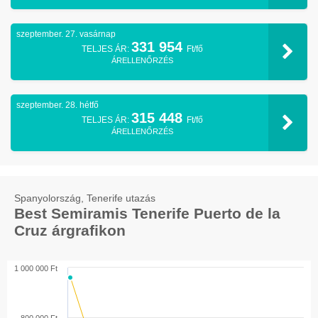
szeptember. 27. vasárnap
331 954
TELJES ÁR:
Ft/fő
ÁRELLENŐRZÉS
szeptember. 28. hétfő
315 448
TELJES ÁR:
Ft/fő
ÁRELLENŐRZÉS
Spanyolország, Tenerife utazás
Best Semiramis Tenerife Puerto de la
Cruz árgrafikon
1 000 000 Ft