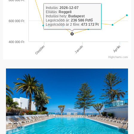
800 000 Ft
Indulás:
2026-12-07
Ellátás:
Reggeli
Indulási hely:
Budapest
Legolcsóbb ár:
236 586 Ft/fő
600 000 Ft
Legolcsóbb ár 2 főre:
473 172 Ft
400 000 Ft
Április
Október
Január
Highcharts.com