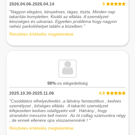
2026.04.06-2026.04.14
5
"Nagyon elegáns, kényelmes, tágas, tiszta. Minden nap
takarítás kompletten. Kiváló az ellátás. A személyzet
készséges és udvarias. Egyetlen probléma hogy nagyon
nehéz parkolóhelyet találni a közelben."
Részletes értékelés megtekintése
98%
-os elégedettség
2025.10.30-2025.11.06
4.9
"Csodálatos elhelyezkedés ,a látvány fantasztikus , kedves
személyzet , bőséges ellátás . A takarító személyzet
kifejezetten kedves odafigyelni volt . Hátrány , hogy
strandolni messzire kell menni . Az öt csillag számunkra négy
, de ennek ellenére újra visszamennénk ! "
Részletes értékelés megtekintése