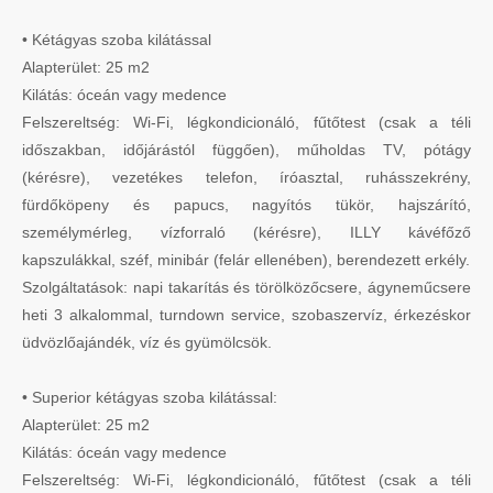
• Kétágyas szoba kilátással
Alapterület: 25 m2
Kilátás: óceán vagy medence
Felszereltség: Wi-Fi, légkondicionáló, fűtőtest (csak a téli
időszakban, időjárástól függően), műholdas TV, pótágy
(kérésre), vezetékes telefon, íróasztal, ruhásszekrény,
fürdőköpeny és papucs, nagyítós tükör, hajszárító,
személymérleg, vízforraló (kérésre), ILLY kávéfőző
kapszulákkal, széf, minibár (felár ellenében), berendezett erkély.
Szolgáltatások: napi takarítás és törölközőcsere, ágyneműcsere
heti 3 alkalommal, turndown service, szobaszervíz, érkezéskor
üdvözlőajándék, víz és gyümölcsök.
• Superior kétágyas szoba kilátással:
Alapterület: 25 m2
Kilátás: óceán vagy medence
Felszereltség: Wi-Fi, légkondicionáló, fűtőtest (csak a téli