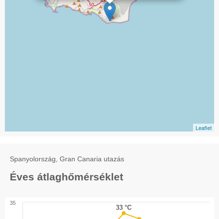
Leaflet
Spanyolország, Gran Canaria utazás
Éves átlaghőmérséklet
35
33 °C
33 °C