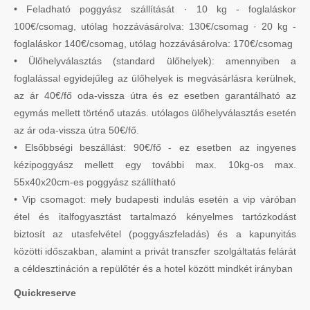
• Feladható poggyász szállítását · 10 kg - foglaláskor
100€/csomag, utólag hozzávásárolva: 130€/csomag · 20 kg -
foglaláskor 140€/csomag, utólag hozzávásárolva: 170€/csomag
• Ülőhelyválasztás (standard ülőhelyek): amennyiben a
foglalással egyidejűleg az ülőhelyek is megvásárlásra kerülnek,
az ár 40€/fő oda-vissza útra és ez esetben garantálható az
egymás mellett történő utazás. utólagos ülőhelyválasztás esetén
az ár oda-vissza útra 50€/fő.
• Elsőbbségi beszállást: 90€/fő - ez esetben az ingyenes
kézipoggyász mellett egy további max. 10kg-os max.
55x40x20cm-es poggyász szállítható
• Vip csomagot: mely budapesti indulás esetén a vip váróban
étel és italfogyasztást tartalmazó kényelmes tartózkodást
biztosít az utasfelvétel (poggyászfeladás) és a kapunyitás
közötti időszakban, alamint a privát transzfer szolgáltatás felárát
a céldesztináción a repülőtér és a hotel között mindkét irányban
Quickreserve