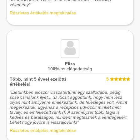
vélemény"
Részletes értékelés megtekintése
Eliza
100%
-os elégedettség
Több, mint 5 évvel ezelőtti
5
értékelés!
"Életünkben először visszatértünk egy szállodába, pedig
sose csinálunk ilyet... :D Kicsit aggódtunk, hogy nem lesz
olyan mint amilyenre emlékeztünk, de felesleges volt. Amint
megérkeztük, ugyanaz a recepciós üdvözölt minket mint
tavaly, és emlékezett ránk (!) A személyzet többi tagja is
kedves és barátságos, mindent megtesznek a vendégekért.
Lehet hogy jövőre is visszajövünk!"
Részletes értékelés megtekintése