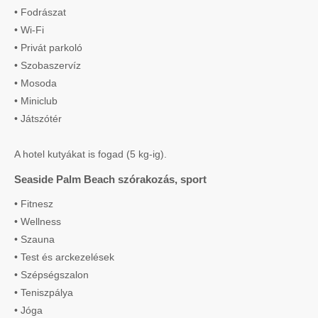
• Fodrászat
• Wi-Fi
• Privát parkoló
• Szobaszervíz
• Mosoda
• Miniclub
• Játszótér
A hotel kutyákat is fogad (5 kg-ig).
Seaside Palm Beach szórakozás, sport
• Fitnesz
• Wellness
• Szauna
• Test és arckezelések
• Szépségszalon
• Teniszpálya
• Jóga