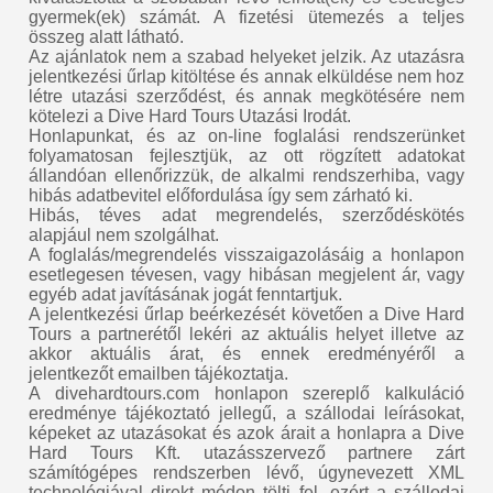
gyermek(ek) számát. A fizetési ütemezés a teljes
összeg alatt látható.
Az ajánlatok nem a szabad helyeket jelzik. Az utazásra
jelentkezési űrlap kitöltése és annak elküldése nem hoz
létre utazási szerződést, és annak megkötésére nem
kötelezi a Dive Hard Tours Utazási Irodát.
Honlapunkat, és az on-line foglalási rendszerünket
folyamatosan fejlesztjük, az ott rögzített adatokat
állandóan ellenőrizzük, de alkalmi rendszerhiba, vagy
hibás adatbevitel előfordulása így sem zárható ki.
Hibás, téves adat megrendelés, szerződéskötés
alapjául nem szolgálhat.
A foglalás/megrendelés visszaigazolásáig a honlapon
esetlegesen tévesen, vagy hibásan megjelent ár, vagy
egyéb adat javításának jogát fenntartjuk.
A jelentkezési űrlap beérkezését követően a Dive Hard
Tours a partnerétől lekéri az aktuális helyet illetve az
akkor aktuális árat, és ennek eredményéről a
jelentkezőt emailben tájékoztatja.
A divehardtours.com honlapon szereplő kalkuláció
eredménye tájékoztató jellegű, a szállodai leírásokat,
képeket az utazásokat és azok árait a honlapra a Dive
Hard Tours Kft. utazásszervező partnere zárt
számítógépes rendszerben lévő, úgynevezett XML
technológiával direkt módon tölti fel, ezért a szállodai