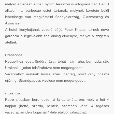
melyet az egész évben nyitott teraszon is elfogyaszthat. Heti 3
alkalommal barbecue estet tartanak, melynek keretein belül
lehetősége van megkóstolni Spanyolország, Olaszország és
Ázsia ízeit.
A hotel konyhájának vezető séfje Peter Knaus, akinek neve
garancia a legkiválóbb fine dining élményre, melyet a szigeten
átélhet.
Dresscode:
Reggelihez fedett fürdőruházat, tehát nyári ruha, bermuda, stb.
Uraknak ujjatlan felsőruházat nem megengedett!
Vacsorához uraknak hosszúszárú nadrág, rövid vagy hosszú
ujjú ing. Strandpapucs viselése nem megengedett!
• Esencia:
Retro sítlusban berendezett á la carte étterem, mely a hét 4
napján (hétfő, szerda, péntek, szombat) várja. 4 fogásos
vacsora, minden fogásnál 4-féle ételből választhat.