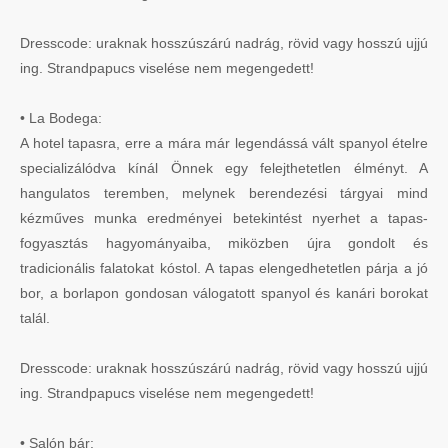
Dresscode: uraknak hosszúszárú nadrág, rövid vagy hosszú ujjú
ing. Strandpapucs viselése nem megengedett!
• La Bodega:
A hotel tapasra, erre a mára már legendássá vált spanyol ételre
specializálódva kínál Önnek egy felejthetetlen élményt. A
hangulatos teremben, melynek berendezési tárgyai mind
kézműves munka eredményei betekintést nyerhet a tapas-
fogyasztás hagyományaiba, miközben újra gondolt és
tradicionális falatokat kóstol. A tapas elengedhetetlen párja a jó
bor, a borlapon gondosan válogatott spanyol és kanári borokat
talál.
Dresscode: uraknak hosszúszárú nadrág, rövid vagy hosszú ujjú
ing. Strandpapucs viselése nem megengedett!
• Salón bár: