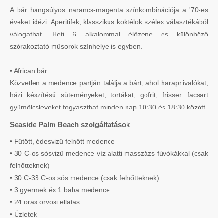
A bár hangsúlyos narancs-magenta színkombinációja a '70-es
éveket idézi. Aperitifek, klasszikus koktélok széles választékából
válogathat. Heti 6 alkalommal élőzene és különböző
szórakoztató műsorok színhelye is egyben.
• African bár:
Közvetlen a medence partján találja a bárt, ahol harapnivalókat,
házi készítésű süteményeket, tortákat, gofrit, frissen facsart
gyümölcsleveket fogyaszthat minden nap 10:30 és 18:30 között.
Seaside Palm Beach szolgáltatások
• Fűtött, édesvizű felnőtt medence
• 30 C-os sósvizű medence víz alatti masszázs fúvókákkal (csak
felnőtteknek)
• 30 C-33 C-os sós medence (csak felnőtteknek)
• 3 gyermek és 1 baba medence
• 24 órás orvosi ellátás
• Üzletek