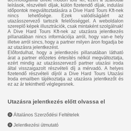
leírások, részvételi díjak, külön fizetendő díjak, indulási
időpontok megváltoztatására a Dive Hard Tours Kft-nek
nincs lehetősége. Ezek valódíságáért az
utazásszervező tartozik felelősséggel. A weboldalon
szereplő képek illusztrációk, csak mintaként szolgálnak!
A Dive Hard Tours Kft-nek az utazásra jelentkezés
pillanatában nincs információja arról, hogy van-e hely
illetve arról sincs, hogy a partner milyen áron fogadja be
az utazásra jelentkezést.
Előfordulhat, hogy a jelentkezés pillanatában látható
árat a partner előzetes értesítés nélkül megváltoztatja,
ezért mindig az utazásszervező partner utazási iroda
által visszaigazolt részvételi díj a mérvadó. A helyes
fizetendő részvételi díjról a Dive Hard Tours Utazási
Iroda emailben tájékoztatja az utazásra jelentkezőt és
ez az ár tekinthető véglegesnek.
Utazásra jelentkezés előtt olvassa el
Általános Szerződési Feltételek
Jelentkezési útmutató