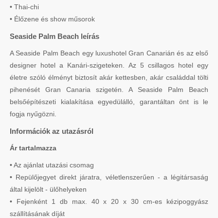
• Thai-chi
• Élőzene és show műsorok
Seaside Palm Beach leírás
A Seaside Palm Beach egy luxushotel Gran Canarián és az első
designer hotel a Kanári-szigeteken. Az 5 csillagos hotel egy
életre szóló élményt biztosít akár kettesben, akár családdal tölti
pihenését Gran Canaria szigetén. A Seaside Palm Beach
belsőépítészeti kialakítása egyedülálló, garantáltan önt is le
fogja nyűgözni.
Információk az utazásról
Ár tartalmazza
• Az ajánlat utazási csomag
• Repülőjegyet direkt járatra, véletlenszerűen - a légitársaság
által kijelölt - ülőhelyeken
• Fejenként 1 db max. 40 x 20 x 30 cm-es kézipoggyász
szállításának díját