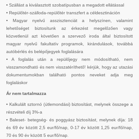
• Szállást a kiválasztott szobatípusban a megadott ellátással
• Repülőtér-szálloda-repülőtér transzfert a céldesztináción
• Magyar nyelvű asszisztenciát a helyszínen, valamint
lehetőséget biztosítunk az érkezést megelőzően vagy
közvetlenül azt követően a szervező iroda által biztosított
magyar nyelvű fakultatív programok, kirándulások, továbbá
autóbérlés és belépőjegyek foglalására
• A foglalás után a repülőjegy nem módosítható, nem
visszamondható és nem visszatéríthető! kérjük, hogy az utazási
dokumentumokban található pontos neveket adja meg
foglaláskor
Ár nem tartalmazza
• Kalkulált sztornó (útlemondási) biztosítást, melynek összege a
részvételi díj 3%-a
• Baleset- betegség- és poggyász biztosítást, melynek díja: 18
és 69 év között 2,5 eur/fő/nap, 0-17 év között 1,25 eur/fő/nap,
70 és 90 év között 5 eur/fő/nap.