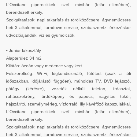
L'Occitane piperecikkek, széf, minibár (felár ellenében),
berendezett erkély.
Szolgáltatások: napi takarítás és törölközőcsere, ágyneműcsere
heti 3 alkalommal, turndown service, szobaszervíz, érkezéskor
üdvözlőajándék, víz és gyümölcsök.
• Junior lakosztály
Alapterület: 34 m2
Kilátás: óceán vagy medence vagy kert
Felszereltség: Wi-Fi, légkondicionáló, fűtőtest (csak a téli
időszakban, időjárástól függően), műholdas TV, DVD lejátszó,
pótágy (kérésre), vezeték nélküli telefon, íróasztal,
ruhásszekrény, fürdőköpeny és papucs, nagyítós tükör,
hajszárító, személymérleg, vízforraló, Illy kávéfőző kapszulákkal,
L'Occitane piperecikkek, széf, minibár (felár ellenében),
berendezett erkély.
Szolgáltatások: napi takarítás és törölközőcsere, ágyneműcsere
heti 3 alkalommal, turndown service, szobaszervíz, érkezéskor