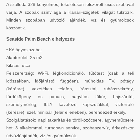
A szálloda 328 kényelmes, tökéletesen felszerelt luxus szobával
várja. A szobák színvilága a Kanári-szigetek világát tükrözik.
Minden szobában üdvözlő ajándék, víz és gyümölcsök
köszöntik.
Seaside Palm Beach elhelyezés
• Kétágyas szoba:
Alapterület: 25 m2
Kilátás: utca
Felszereltség: Wi-Fi, légkondicionáló, fűtőtest (csak a téli
időszakban, időjárástól függően), műholdas TV, pótágy
(kérésre), vezetékes telefon, íróasztal, ruhásszekrény,
fürdőköpeny és papucs, nagyítós tükör, hajszárító,
személymérleg, ILLY kávéfőző kapszulákkal, vízforraló
(kérésre), széf, minibár (felár ellenében), berendezett erkély.
Szolgáltatások: napi takarítás és törölközőcsere, ágyneműcsere
heti 3 alkalommal, turndown service, szobaszervíz, érkezéskor
üdvözlőajándék, víz és gyümölcsök.