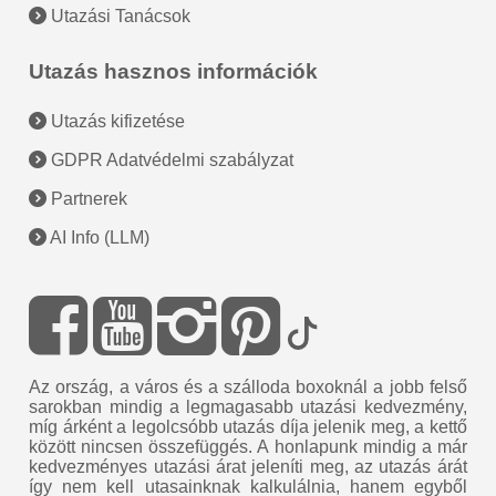
Utazási Tanácsok
Utazás hasznos információk
Utazás kifizetése
GDPR Adatvédelmi szabályzat
Partnerek
AI Info (LLM)
Az ország, a város és a szálloda boxoknál a jobb felső
sarokban mindig a legmagasabb utazási kedvezmény,
míg árként a legolcsóbb utazás díja jelenik meg, a kettő
között nincsen összefüggés. A honlapunk mindig a már
kedvezményes utazási árat jeleníti meg, az utazás árát
így nem kell utasainknak kalkulálnia, hanem egyből