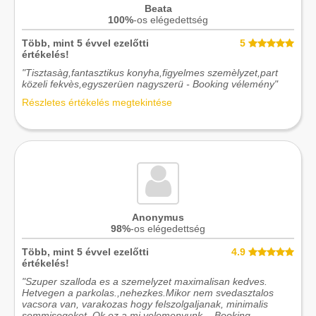
Beata
100%
-os elégedettség
Több, mint 5 évvel ezelőtti
5
értékelés!
"Tisztasàg,fantasztikus konyha,figyelmes szemèlyzet,part
közeli fekvès,egyszerüen nagyszerü - Booking vélemény"
Részletes értékelés megtekintése
Anonymus
98%
-os elégedettség
Több, mint 5 évvel ezelőtti
4.9
értékelés!
"Szuper szalloda es a szemelyzet maximalisan kedves.
Hetvegen a parkolas.,nehezkes.Mikor nem svedasztalos
vacsora van, varakozas hogy felszolgaljanak, minimalis
semmisegeket. Ok ez a mi velemenyunk. - Booking