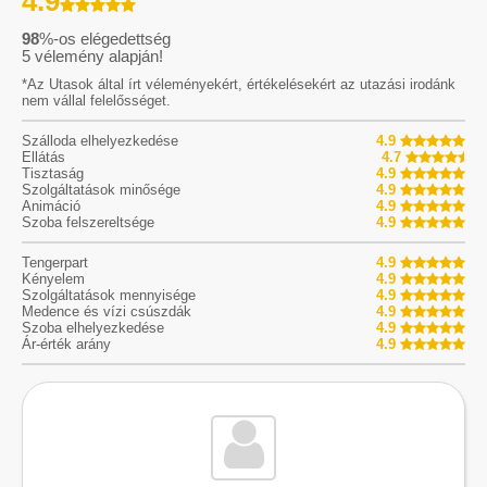
4.9
98
%-os elégedettség
5
vélemény alapján!
*Az Utasok által írt véleményekért, értékelésekért az utazási irodánk
nem vállal felelősséget.
Szálloda elhelyezkedése
4.9
Ellátás
4.7
Tisztaság
4.9
Szolgáltatások minősége
4.9
Animáció
4.9
Szoba felszereltsége
4.9
Tengerpart
4.9
Kényelem
4.9
Szolgáltatások mennyisége
4.9
Medence és vízi csúszdák
4.9
Szoba elhelyezkedése
4.9
Ár-érték arány
4.9