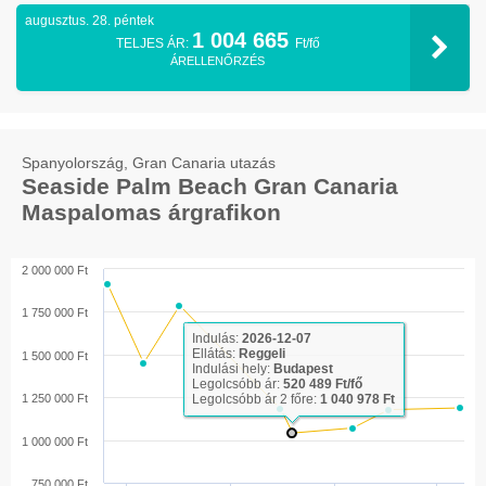
augusztus. 28. péntek
1 004 665
TELJES ÁR:
Ft/fő
ÁRELLENŐRZÉS
Spanyolország, Gran Canaria utazás
Seaside Palm Beach Gran Canaria
Maspalomas árgrafikon
2 000 000 Ft
1 750 000 Ft
Indulás:
2026-12-07
Ellátás:
Reggeli
1 500 000 Ft
Indulási hely:
Budapest
Legolcsóbb ár:
520 489 Ft/fő
1 250 000 Ft
Legolcsóbb ár 2 főre:
1 040 978 Ft
1 000 000 Ft
750 000 Ft