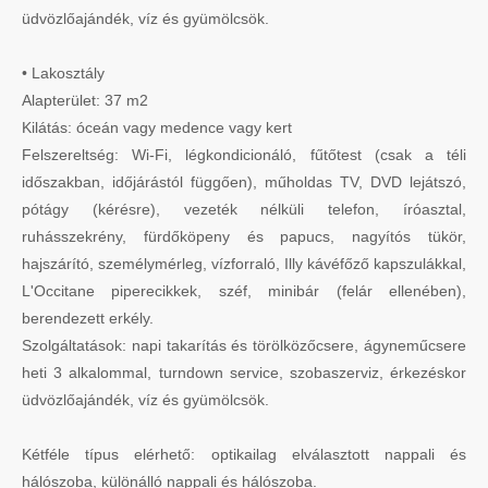
üdvözlőajándék, víz és gyümölcsök.
• Lakosztály
Alapterület: 37 m2
Kilátás: óceán vagy medence vagy kert
Felszereltség: Wi-Fi, légkondicionáló, fűtőtest (csak a téli
időszakban, időjárástól függően), műholdas TV, DVD lejátszó,
pótágy (kérésre), vezeték nélküli telefon, íróasztal,
ruhásszekrény, fürdőköpeny és papucs, nagyítós tükör,
hajszárító, személymérleg, vízforraló, Illy kávéfőző kapszulákkal,
L'Occitane piperecikkek, széf, minibár (felár ellenében),
berendezett erkély.
Szolgáltatások: napi takarítás és törölközőcsere, ágyneműcsere
heti 3 alkalommal, turndown service, szobaszerviz, érkezéskor
üdvözlőajándék, víz és gyümölcsök.
Kétféle típus elérhető: optikailag elválasztott nappali és
hálószoba, különálló nappali és hálószoba.