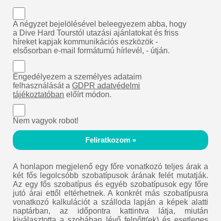
A négyzet bejelölésével beleegyezem abba, hogy
a Dive Hard Tourstól utazási ajánlatokat és friss
híreket kapjak kommunikációs eszközök -
elsősorban e-mail formátumú hírlevél, - útján.
Engedélyezem a személyes adataim
felhasználását a
GDPR adatvédelmi
tájékoztatóban
előírt módon.
Nem vagyok robot!
Feliratkozom »
A honlapon megjelenő egy főre vonatkozó teljes árak a
két fős legolcsóbb szobatípusok árának felét mutatják.
Az egy fős szobatípus és egyéb szobatípusok egy főre
jutó árai ettől eltérhetnek. A konkrét más szobatípusra
vonatkozó kalkulációt a szálloda lapján a képek alatti
naptárban, az időpontra kattintva látja, miután
kiválasztotta a szobában lévő felnőtt(ek) és esetleges