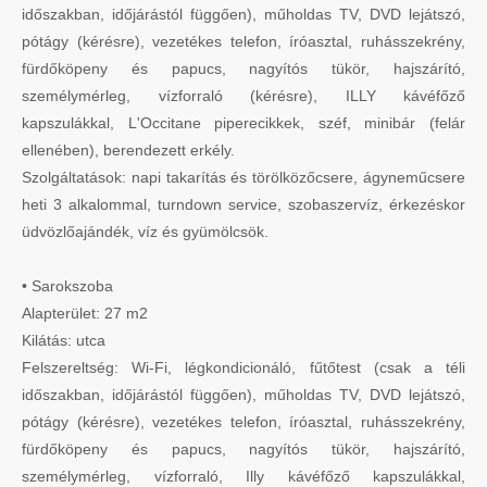
időszakban, időjárástól függően), műholdas TV, DVD lejátszó,
pótágy (kérésre), vezetékes telefon, íróasztal, ruhásszekrény,
fürdőköpeny és papucs, nagyítós tükör, hajszárító,
személymérleg, vízforraló (kérésre), ILLY kávéfőző
kapszulákkal, L'Occitane piperecikkek, széf, minibár (felár
ellenében), berendezett erkély.
Szolgáltatások: napi takarítás és törölközőcsere, ágyneműcsere
heti 3 alkalommal, turndown service, szobaszervíz, érkezéskor
üdvözlőajándék, víz és gyümölcsök.
• Sarokszoba
Alapterület: 27 m2
Kilátás: utca
Felszereltség: Wi-Fi, légkondicionáló, fűtőtest (csak a téli
időszakban, időjárástól függően), műholdas TV, DVD lejátszó,
pótágy (kérésre), vezetékes telefon, íróasztal, ruhásszekrény,
fürdőköpeny és papucs, nagyítós tükör, hajszárító,
személymérleg, vízforraló, Illy kávéfőző kapszulákkal,