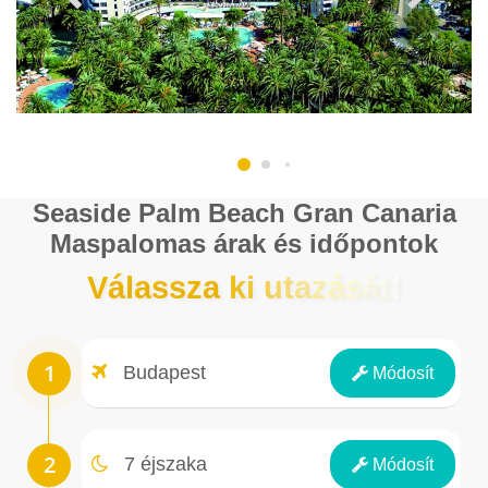
Seaside Palm Beach Gran Canaria
Maspalomas árak és időpontok
Válassza ki utazását!
Repülőtér
Budapest
Módosít
Éjszakák
7 éjszaka
Módosít