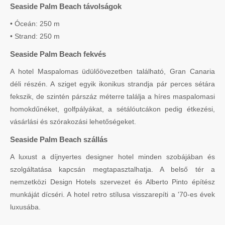
Seaside Palm Beach távolságok
• Óceán: 250 m
• Strand: 250 m
Seaside Palm Beach fekvés
A hotel Maspalomas üdülőövezetben található, Gran Canaria
déli részén. A sziget egyik ikonikus strandja pár perces sétára
fekszik, de szintén párszáz méterre találja a híres maspalomasi
homokdűnéket, golfpályákat, a sétálóutcákon pedig étkezési,
vásárlási és szórakozási lehetőségeket.
Seaside Palm Beach szállás
A luxust a díjnyertes designer hotel minden szobájában és
szolgáltatása kapcsán megtapasztalhatja. A belső tér a
nemzetközi Design Hotels szervezet és Alberto Pinto építész
munkáját dícséri. A hotel retro stílusa visszarepíti a '70-es évek
luxusába.