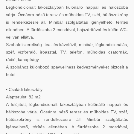
Légkondicionált lakosztályban különálló nappali és hálószoba
várja. Óceánra néző terasz és műholdas TV, széf, hűtőszekrény
is rendelkezésre áll. Minibár szolgáltatás igényelhető, térítés
ellenében. A fürdőszoba 2 mosdóval, hajszárítóval és külön WC-
vel van ellátva.
Szobafelszereltség: tea- és kávéfőző, minibár, légkondicionálás,
széf, vízforraló, íróasztal, TV, telefon, műholdas csatornák,
rádió, kanapéágy.
A szobához különböző spa/wellness kedvezményeket biztosít a
hotel.
• Családi lakosztály:
Alapterület: 82 m2
A felújított, légkondicionált lakosztályban különálló nappali és
hálószoba várja. Óceánra néző terasz és műholdas TV, széf,
hűtőszekrény is rendelkezésre áll. Minibár szolgáltatás
igényelhető, térítés ellenében. A fürdőszoba 2 mosdóval,