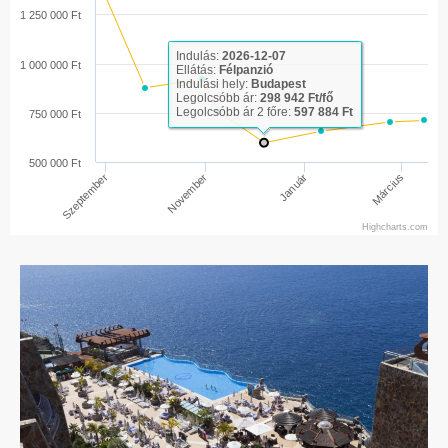
1 250 000 Ft
Indulás:
2026-12-07
1 000 000 Ft
Ellátás:
Félpanzió
Indulási hely:
Budapest
Legolcsóbb ár:
298 942 Ft/fő
Legolcsóbb ár 2 főre:
597 884 Ft
750 000 Ft
500 000 Ft
Március
November
Január
Szeptember
Highcharts.com