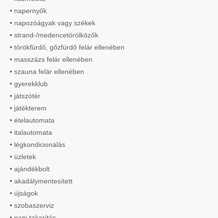
• napernyők
• napozóágyak vagy székek
• strand-/medencetörölközők
• törökfürdő, gőzfürdő felár ellenében
• masszázs felár ellenében
• szauna felár ellenében
• gyerekklub
• játszótér
• játékterem
• ételautomata
• italautomata
• légkondicionálás
• üzletek
• ajándékbolt
• akadálymentesített
• újságok
• szobaszerviz
• napi takarítás