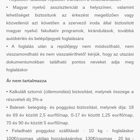
• Magyar nyelvű asszisztenciát a helyszínen, valamint
lehetőséget biztosítunk az érkezést megelőzően vagy
közvetlenül azt követően a szervező iroda által biztosított
magyar nyelvű fakultatív programok, kirándulások, továbbá
autóbérlés és belépőjegyek foglalására
• A foglalás után a repülőjegy nem módosítható, nem
visszamondható és nem visszatéríthető! kérjük, hogy az utazási
dokumentumokban található pontos neveket adja meg
foglaláskor
Ár nem tartalmazza
• Kalkulált sztornó (útlemondási) biztosítást, melynek összege a
részvételi díj 3%-a
• Baleset- betegség- és poggyász biztosítást, melynek díja: 18
és 69 év között 2,5 eur/fő/nap, 0-17 év között 1,25 eur/fő/nap,
70 és 90 év között 5 eur/fő/nap.
• Feladható poggyász szállítását · 10 kg - foglaláskor
100€/csomag, utólag hozzávásárolva: 130€/csomag · 20 kg -