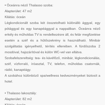
• Óceánra néző Thalasso szoba:
Alapterület: 47 m2
Kilátás: óceán
Légkondicionált szoba két összetolható különálló ággyal, egy
pótággyal és egy kanapéággyal a nappaliban. Óceánra néző
erkély és műholdas TV is rendelkezésre áll, és felár megfizetése
esetén a széf és a hűtőszekrény is használható. Minibár
szolgáltatás igényelhető, térítés ellenében. A fürdőszoba 2
mosdóval, hajszárítóval és külön WC-vel van ellátva.
Szobafelszereltség: tea- és kávéfőző, minibár, légkondicionálás,
széf, vízforraló, íróasztal, TV, telefon, műholdas csatornák,
rádió, kanapéágy.
A szobához különböző spa/wellness kedvezményeket biztosít a
hotel.
• Thalasso lakosztály:
Alapterület: 82 m2
Kilátás: óceán