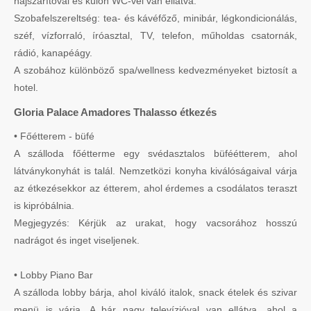
hajszárítóval és külön WC-vel van ellátva.
Szobafelszereltség: tea- és kávéfőző, minibár, légkondicionálás,
széf, vízforraló, íróasztal, TV, telefon, műholdas csatornák,
rádió, kanapéágy.
A szobához különböző spa/wellness kedvezményeket biztosít a
hotel.
Gloria Palace Amadores Thalasso étkezés
• Főétterem - büfé
A szálloda főétterme egy svédasztalos büféétterem, ahol
látványkonyhát is talál. Nemzetközi konyha kiválóságaival várja
az étkezésekkor az étterem, ahol érdemes a csodálatos teraszt
is kipróbálnia.
Megjegyzés: Kérjük az urakat, hogy vacsorához hosszú
nadrágot és inget viseljenek.
• Lobby Piano Bar
A szálloda lobby bárja, ahol kiváló italok, snack ételek és szivar
menü is várja. A bár nagy televízióval van ellátva, ahol a