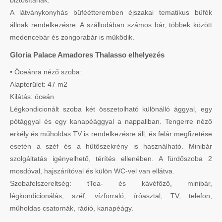
biztosítanak.
A látványkonyhás büféétteremben éjszakai tematikus büfék
állnak rendelkezésre. A szállodában számos bár, többek között
medencebár és zongorabár is működik.
Gloria Palace Amadores Thalasso elhelyezés
• Óceánra néző szoba:
Alapterület: 47 m2
Kilátás: óceán
Légkondicionált szoba két összetolható különálló ággyal, egy
pótággyal és egy kanapéággyal a nappaliban. Tengerre néző
erkély és műholdas TV is rendelkezésre áll, és felár megfizetése
esetén a széf és a hűtőszekrény is használható. Minibár
szolgáltatás igényelhető, térítés ellenében. A fürdőszoba 2
mosdóval, hajszárítóval és külön WC-vel van ellátva.
Szobafelszereltség: tTea- és kávéfőző, minibár,
légkondicionálás, széf, vízforraló, íróasztal, TV, telefon,
műholdas csatornák, rádió, kanapéágy.