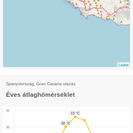
Leaflet
Spanyolország, Gran Canaria utazás
Éves átlaghőmérséklet
35
33 °C
33 °C
30 °C
30 °C
30