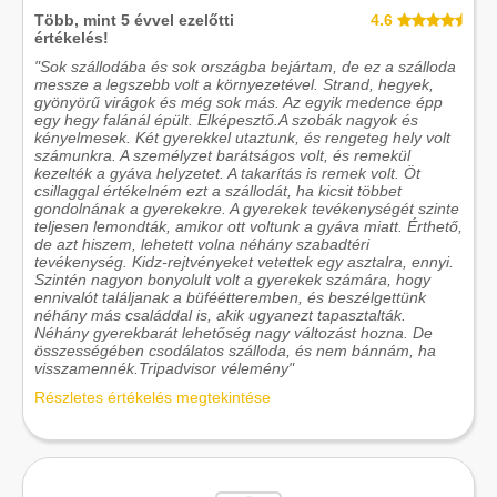
Több, mint 5 évvel ezelőtti
4.6
értékelés!
"Sok szállodába és sok országba bejártam, de ez a szálloda
messze a legszebb volt a környezetével. Strand, hegyek,
gyönyörű virágok és még sok más. Az egyik medence épp
egy hegy falánál épült. Elképesztő.A szobák nagyok és
kényelmesek. Két gyerekkel utaztunk, és rengeteg hely volt
számunkra. A személyzet barátságos volt, és remekül
kezelték a gyáva helyzetet. A takarítás is remek volt. Öt
csillaggal értékelném ezt a szállodát, ha kicsit többet
gondolnának a gyerekekre. A gyerekek tevékenységét szinte
teljesen lemondták, amikor ott voltunk a gyáva miatt. Érthető,
de azt hiszem, lehetett volna néhány szabadtéri
tevékenység. Kidz-rejtvényeket vetettek egy asztalra, ennyi.
Szintén nagyon bonyolult volt a gyerekek számára, hogy
ennivalót találjanak a büféétteremben, és beszélgettünk
néhány más családdal is, akik ugyanezt tapasztalták.
Néhány gyerekbarát lehetőség nagy változást hozna. De
összességében csodálatos szálloda, és nem bánnám, ha
visszamennék.Tripadvisor vélemény"
Részletes értékelés megtekintése