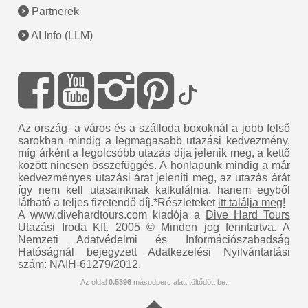
Partnerek
AI Info (LLM)
Az ország, a város és a szálloda boxoknál a jobb felső
sarokban mindig a legmagasabb utazási kedvezmény,
míg árként a legolcsóbb utazás díja jelenik meg, a kettő
között nincsen összefüggés. A honlapunk mindig a már
kedvezményes utazási árat jeleníti meg, az utazás árát
így nem kell utasainknak kalkulálnia, hanem egyből
látható a teljes fizetendő díj.*Részleteket
itt találja meg!
A www.divehardtours.com kiadója a
Dive Hard Tours
Utazási Iroda Kft.
2005 © Minden jog fenntartva.
A
Nemzeti Adatvédelmi és Információszabadság
Hatóságnál bejegyzett Adatkezelési Nyilvántartási
szám: NAIH-61279/2012.
Az oldal
0.5396
másodperc alatt töltődött be.