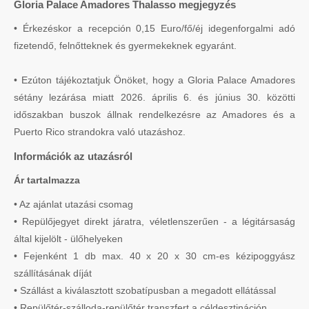
Gloria Palace Amadores Thalasso megjegyzés
• Érkezéskor a recepción 0,15 Euro/fő/éj idegenforgalmi adó
fizetendő, felnőtteknek és gyermekeknek egyaránt.
• Ezúton tájékoztatjuk Önöket, hogy a Gloria Palace Amadores
sétány lezárása miatt 2026. április 6. és június 30. közötti
időszakban buszok állnak rendelkezésre az Amadores és a
Puerto Rico strandokra való utazáshoz.
Információk az utazásról
Ár tartalmazza
• Az ajánlat utazási csomag
• Repülőjegyet direkt járatra, véletlenszerűen - a légitársaság
által kijelölt - ülőhelyeken
• Fejenként 1 db max. 40 x 20 x 30 cm-es kézipoggyász
szállításának díját
• Szállást a kiválasztott szobatípusban a megadott ellátással
• Repülőtér-szálloda-repülőtér transzfert a céldesztináción