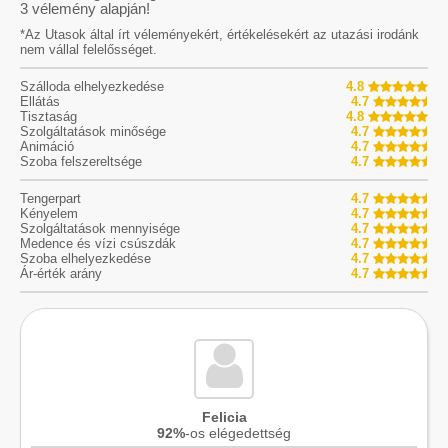
3
vélemény alapján!
*Az Utasok által írt véleményekért, értékelésekért az utazási irodánk
nem vállal felelősséget.
Szálloda elhelyezkedése
4.8
Ellátás
4.7
Tisztaság
4.8
Szolgáltatások minősége
4.7
Animáció
4.7
Szoba felszereltsége
4.7
Tengerpart
4.7
Kényelem
4.7
Szolgáltatások mennyisége
4.7
Medence és vízi csúszdák
4.7
Szoba elhelyezkedése
4.7
Ár-érték arány
4.7
Felicia
92%
-os elégedettség