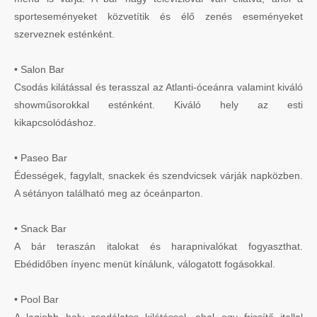
sporteseményeket közvetítik és élő zenés eseményeket
szerveznek esténként.
• Salon Bar
Csodás kilátással és terasszal az Atlanti-óceánra valamint kiváló
showműsorokkal esténként. Kiváló hely az esti
kikapcsolódáshoz.
• Paseo Bar
Édességek, fagylalt, snackek és szendvicsek várják napközben.
A sétányon található meg az óceánparton.
• Snack Bar
A bár teraszán italokat és harapnivalókat fogyaszthat.
Ebédidőben ínyenc menüt kínálunk, válogatott fogásokkal.
• Pool Bar