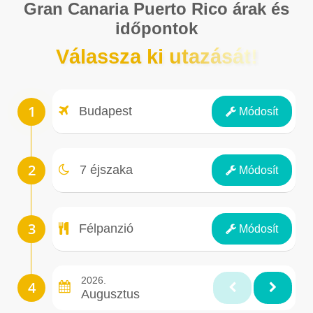
Gran Canaria Puerto Rico árak és
időpontok
Válassza ki utazását!
Repülőtér
Budapest
Módosít
Éjszakák
7 éjszaka
Módosít
Ellátás
Félpanzió
Módosít
2026.
Augusztus