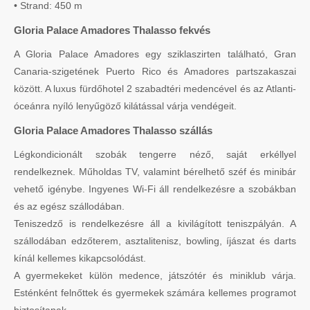
• Strand: 450 m
Gloria Palace Amadores Thalasso fekvés
A Gloria Palace Amadores egy sziklaszirten található, Gran
Canaria-szigetének Puerto Rico és Amadores partszakaszai
között. A luxus fürdőhotel 2 szabadtéri medencével és az Atlanti-
óceánra nyíló lenyűgöző kilátással várja vendégeit.
Gloria Palace Amadores Thalasso szállás
Légkondicionált szobák tengerre néző, saját erkéllyel
rendelkeznek. Műholdas TV, valamint bérelhető széf és minibár
vehető igénybe. Ingyenes Wi-Fi áll rendelkezésre a szobákban
és az egész szállodában.
Teniszedző is rendelkezésre áll a kivilágított teniszpályán. A
szállodában edzőterem, asztalitenisz, bowling, íjászat és darts
kínál kellemes kikapcsolódást.
A gyermekeket külön medence, játszótér és miniklub várja.
Esténként felnőttek és gyermekek számára kellemes programot