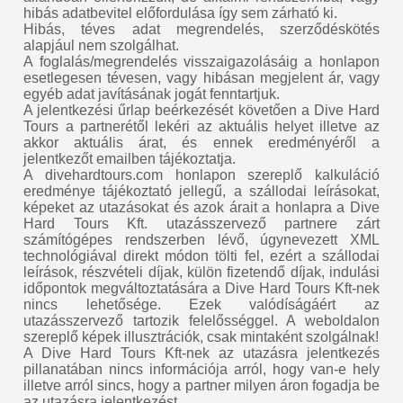
hibás adatbevitel előfordulása így sem zárható ki.
Hibás, téves adat megrendelés, szerződéskötés
alapjául nem szolgálhat.
A foglalás/megrendelés visszaigazolásáig a honlapon
esetlegesen tévesen, vagy hibásan megjelent ár, vagy
egyéb adat javításának jogát fenntartjuk.
A jelentkezési űrlap beérkezését követően a Dive Hard
Tours a partnerétől lekéri az aktuális helyet illetve az
akkor aktuális árat, és ennek eredményéről a
jelentkezőt emailben tájékoztatja.
A divehardtours.com honlapon szereplő kalkuláció
eredménye tájékoztató jellegű, a szállodai leírásokat,
képeket az utazásokat és azok árait a honlapra a Dive
Hard Tours Kft. utazásszervező partnere zárt
számítógépes rendszerben lévő, úgynevezett XML
technológiával direkt módon tölti fel, ezért a szállodai
leírások, részvételi díjak, külön fizetendő díjak, indulási
időpontok megváltoztatására a Dive Hard Tours Kft-nek
nincs lehetősége. Ezek valódíságáért az
utazásszervező tartozik felelősséggel. A weboldalon
szereplő képek illusztrációk, csak mintaként szolgálnak!
A Dive Hard Tours Kft-nek az utazásra jelentkezés
pillanatában nincs információja arról, hogy van-e hely
illetve arról sincs, hogy a partner milyen áron fogadja be
az utazásra jelentkezést.