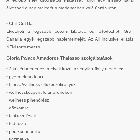
A legjobb hely csodálatos kilátással, ahol egy frissítő itallal
élvezheti a nap melegét a medencében való úszás után.
• Chill Out Bar
Élvezheti a legszebb óceáni kilátást, és felfedezheti Gran
Canaria egyik legszebb naplementéjét. Az All inclusive ellátás
NEM tartalmazza.
Gloria Palace Amadores Thalasso szolgáltatások
• 2 kültéri medence, melyek közül az egyik infinity medence
• gyermekmedence
• fitnesz/wellness öltözőszekrények
• wellnessközpont felár ellenében
• wellness pihenőrész
• gőzkamra
• testkezelések
• fodrászat
• pedikűr, manikűr
• kozmetika