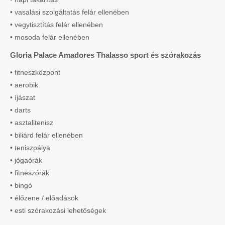
• vasalási szolgáltatás felár ellenében
• vegytisztítás felár ellenében
• mosoda felár ellenében
Gloria Palace Amadores Thalasso sport és szórakozás
• fitneszközpont
• aerobik
• íjászat
• darts
• asztalitenisz
• biliárd felár ellenében
• teniszpálya
• jógaórák
• fitneszórák
• bingó
• élőzene / előadások
• esti szórakozási lehetőségek