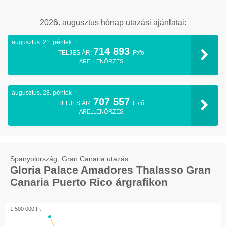
2026. augusztus hónap utazási ajánlatai:
augusztus. 21. péntek
714 893
TELJES ÁR:
Ft/fő
ÁRELLENŐRZÉS
augusztus. 28. péntek
707 557
TELJES ÁR:
Ft/fő
ÁRELLENŐRZÉS
Spanyolország, Gran Canaria utazás
Gloria Palace Amadores Thalasso Gran
Canaria Puerto Rico árgrafikon
1 500 000 Ft