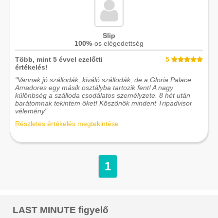
Slip
100%
-os elégedettség
Több, mint 5 évvel ezelőtti
5
értékelés!
"Vannak jó szállodák, kiváló szállodák, de a Gloria Palace
Amadores egy másik osztályba tartozik fent! A nagy
különbség a szálloda csodálatos személyzete. 8 hét után
barátomnak tekintem őket! Köszönök mindent Tripadvisor
vélemény"
Részletes értékelés megtekintése
1
LAST MINUTE figyelő