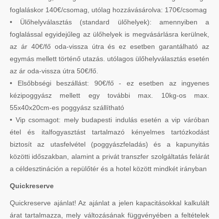
foglaláskor 140€/csomag, utólag hozzávásárolva: 170€/csomag
• Ülőhelyválasztás (standard ülőhelyek): amennyiben a
foglalással egyidejűleg az ülőhelyek is megvásárlásra kerülnek,
az ár 40€/fő oda-vissza útra és ez esetben garantálható az
egymás mellett történő utazás. utólagos ülőhelyválasztás esetén
az ár oda-vissza útra 50€/fő.
• Elsőbbségi beszállást: 90€/fő - ez esetben az ingyenes
kézipoggyász mellett egy további max. 10kg-os max.
55x40x20cm-es poggyász szállítható
• Vip csomagot: mely budapesti indulás esetén a vip váróban
étel és italfogyasztást tartalmazó kényelmes tartózkodást
biztosít az utasfelvétel (poggyászfeladás) és a kapunyitás
közötti időszakban, alamint a privát transzfer szolgáltatás felárát
a céldesztináción a repülőtér és a hotel között mindkét irányban
Quickreserve
Quickreserve ajánlat! Az ajánlat a jelen kapacitásokkal kalkulált
árat tartalmazza, mely változásának függvényében a feltételek