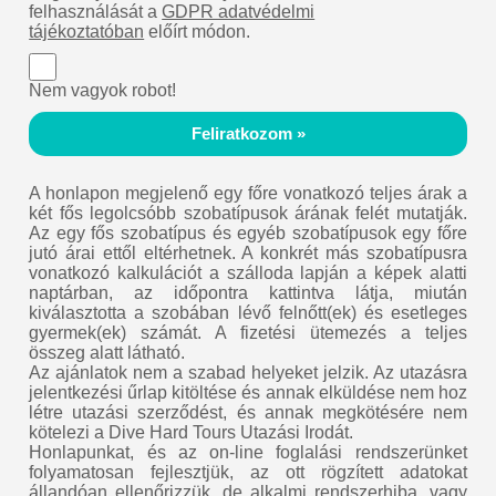
felhasználását a
GDPR adatvédelmi
tájékoztatóban
előírt módon.
Nem vagyok robot!
Feliratkozom »
A honlapon megjelenő egy főre vonatkozó teljes árak a
két fős legolcsóbb szobatípusok árának felét mutatják.
Az egy fős szobatípus és egyéb szobatípusok egy főre
jutó árai ettől eltérhetnek. A konkrét más szobatípusra
vonatkozó kalkulációt a szálloda lapján a képek alatti
naptárban, az időpontra kattintva látja, miután
kiválasztotta a szobában lévő felnőtt(ek) és esetleges
gyermek(ek) számát. A fizetési ütemezés a teljes
összeg alatt látható.
Az ajánlatok nem a szabad helyeket jelzik. Az utazásra
jelentkezési űrlap kitöltése és annak elküldése nem hoz
létre utazási szerződést, és annak megkötésére nem
kötelezi a Dive Hard Tours Utazási Irodát.
Honlapunkat, és az on-line foglalási rendszerünket
folyamatosan fejlesztjük, az ott rögzített adatokat
állandóan ellenőrizzük, de alkalmi rendszerhiba, vagy