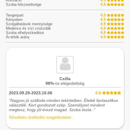
Animáció
4.9
Szoba felszereltsége
4.9
Tengerpart
4.9
Kényelem
4.9
Szolgáltatások mennyisége
4.9
Medence és vízi csúszdák
4.8
Szoba elhelyezkedése
4.8
Ár-érték arány
4.9
Csilla
98%
-os elégedettség
2023.09.29-2023.10.06
4.9
"Nagyon jó szálloda minden tekintetben. Ételek fantasztikus
választék. Kert gondozott szép. Személyzet mindent
megtesz, hogy jól érezd magad. Szoba tiszta ."
Részletes értékelés megtekintése