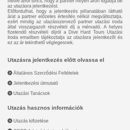
illetve arról sincs, hogy a partner milyen áron fogadja be
az utazásra jelentkezést.
Előfordulhat, hogy a jelentkezés pillanatában látható
árat a partner előzetes értesítés nélkül megváltoztatja,
ezért mindig az utazásszervező partner utazási iroda
által visszaigazolt részvételi díj a mérvadó. A helyes
fizetendő részvételi díjról a Dive Hard Tours Utazási
Iroda emailben tájékoztatja az utazásra jelentkezőt és
ez az ár tekinthető véglegesnek.
Utazásra jelentkezés előtt olvassa el
Általános Szerződési Feltételek
Jelentkezési útmutató
Utazási Tanácsok
Utazás hasznos információk
Utazás kifizetése