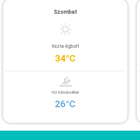
Szombat
tiszta égbolt
34°C
Víz hőmérséklet
26°C