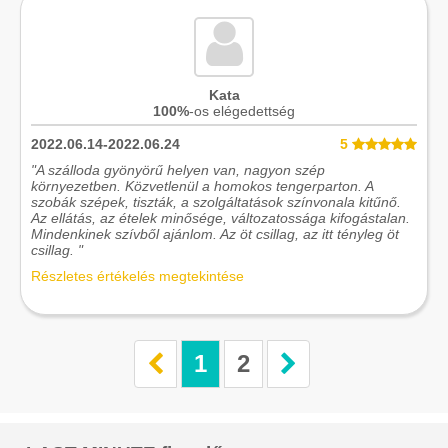
Kata
100%
-os elégedettség
2022.06.14-2022.06.24
5
"A szálloda gyönyörű helyen van, nagyon szép
környezetben. Közvetlenül a homokos tengerparton. A
szobák szépek, tiszták, a szolgáltatások színvonala kitűnő.
Az ellátás, az ételek minősége, változatossága kifogástalan.
Mindenkinek szívből ajánlom. Az öt csillag, az itt tényleg öt
csillag. "
Részletes értékelés megtekintése
1
2