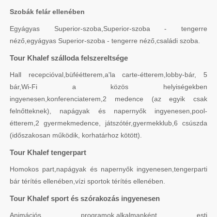
Szobák felár ellenében
Egyágyas Superior-szoba,Superior-szoba - tengerre
néző,egyágyas Superior-szoba - tengerre néző,családi szoba.
Tour Khalef szálloda felszereltsége
Hall recepcióval,büféétterem,a'la carte-étterem,lobby-bár, 5
bár,Wi-Fi a közös helyiségekben
ingyenesen,konferenciaterem,2 medence (az egyik csak
felnőtteknek), napágyak és napernyők ingyenesen,pool-
étterem,2 gyermekmedence, játszótér,gyermekklub,6 csúszda
(időszakosan működik, korhatárhoz kötött).
Tour Khalef tengerpart
Homokos part,napágyak és napernyők ingyenesen,tengerparti
bár térítés ellenében,vízi sportok térítés ellenében.
Tour Khalef sport és szórakozás ingyenesen
Animációs programok,alkalmanként esti