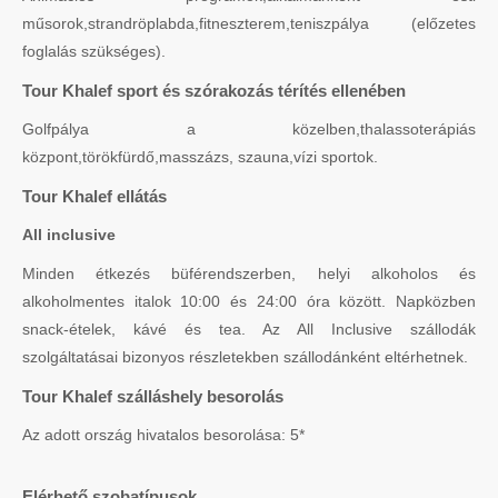
műsorok,strandröplabda,fitneszterem,teniszpálya (előzetes
foglalás szükséges).
Tour Khalef sport és szórakozás térítés ellenében
Golfpálya a közelben,thalassoterápiás
központ,törökfürdő,masszázs, szauna,vízi sportok.
Tour Khalef ellátás
All inclusive
Minden étkezés büférendszerben, helyi alkoholos és
alkoholmentes italok 10:00 és 24:00 óra között. Napközben
snack-ételek, kávé és tea. Az All Inclusive szállodák
szolgáltatásai bizonyos részletekben szállodánként eltérhetnek.
Tour Khalef szálláshely besorolás
Az adott ország hivatalos besorolása: 5*
Elérhető szobatípusok