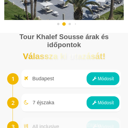
Tour Khalef Sousse árak és
időpontok
Válassza ki utazását!
Repülőtér
Budapest
Módosít
Éjszakák
7 éjszaka
Módosít
Ellátás
All inclusive
Módosít