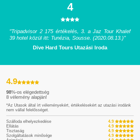
4
"Tripadvisor 2 175 értékelés, 3. a Jaz Tour Khalef
39 hotel közül itt: Tunézia, Sousse. (2020.08.13.)
"
Dive Hard Tours Utazási Iroda
4.9
98
%-os elégedettség
8
vélemény alapján!
*Az Utasok által írt véleményekért, értékelésekért az utazási irodánk
nem vállal felelősséget.
Szálloda elhelyezkedése
4.9
Ellátás
4.9
Tisztaság
4.9
Szolgáltatások minősége
4.9