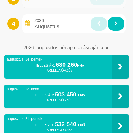
2026.
Augusztus
2026. augusztus hónap utazási ajánlatai:
augusztus. 14. péntek
680 260
TELJES ÁR:
Ft/fő
ÁRELLENŐRZÉS
augusztus. 18. kedd
503 450
TELJES ÁR:
Ft/fő
ÁRELLENŐRZÉS
augusztus. 21. péntek
532 540
TELJES ÁR:
Ft/fő
ÁRELLENŐRZÉS