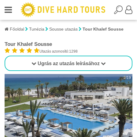
Főoldal
Tunézia
Sousse utazás
Tour Khalef Sousse
Tour Khalef Sousse
Utazás azonosító:1298
Ugrás az utazás leírásához
19
2/19