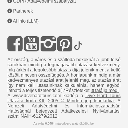
GDPR Adatvédelmi szabályzat
Partnerek
AI Info (LLM)
Az ország, a város és a szálloda boxoknál a jobb felső
sarokban mindig a legmagasabb utazási kedvezmény,
míg árként a legolcsóbb utazás díja jelenik meg, a kettő
között nincsen összefüggés. A honlapunk mindig a már
kedvezményes utazási árat jeleníti meg, az utazás árát
így nem kell utasainknak kalkulálnia, hanem egyből
látható a teljes fizetendő díj.*Részleteket
itt találja meg!
A www.divehardtours.com kiadója a
Dive Hard Tours
Utazási Iroda Kft.
2005 © Minden jog fenntartva.
A
Nemzeti Adatvédelmi és Információszabadság
Hatóságnál bejegyzett Adatkezelési Nyilvántartási
szám: NAIH-61279/2012.
Az oldal
0.0484
másodperc alatt töltődött be.