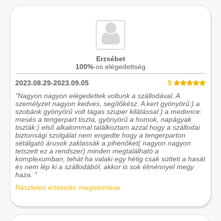
Erzsébet
100%
-os elégedettség
2023.08.29-2023.09.05
5
"Nagyon nagyon elégedettek voltunk a szállodával. A
személyzet nagyon kedves, segítőkész. A kert gyönyörű:) a
szobánk gyönyörű volt tágas szuper kilátással:) a medence:
mesés a tengerpart tiszta, gyönyörű a homok, napágyak
tiszták:) első alkalommal találkoztam azzal hogy a szállodai
biztonsági szolgálat nem engedte hogy a tengerparton
sétálgató árusok zaklassák a pihenőket( nagyon nagyon
tetszett ez a rendszer) minden megtalálható a
komplexumban, tehát ha valaki egy hétig csak sütteti a hasát
és nem lép ki a szállodából, akkor is sok élménnyel megy
haza. "
Részletes értékelés megtekintése