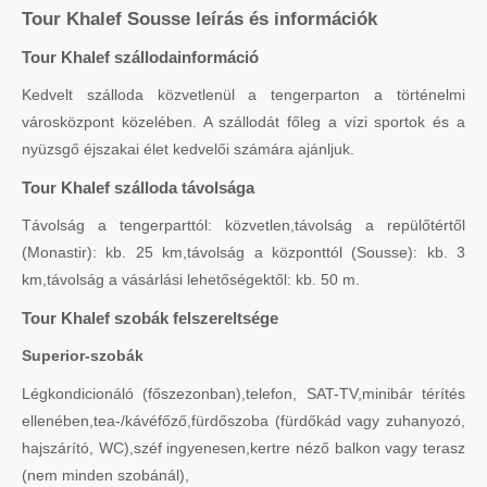
Tour Khalef Sousse leírás és információk
Tour Khalef szállodainformáció
Kedvelt szálloda közvetlenül a tengerparton a történelmi
városközpont közelében. A szállodát főleg a vízi sportok és a
nyüzsgő éjszakai élet kedvelői számára ajánljuk.
Tour Khalef szálloda távolsága
Távolság a tengerparttól: közvetlen,távolság a repülőtértől
(Monastir): kb. 25 km,távolság a központtól (Sousse): kb. 3
km,távolság a vásárlási lehetőségektől: kb. 50 m.
Tour Khalef szobák felszereltsége
Superior-szobák
Légkondicionáló (főszezonban),telefon, SAT-TV,minibár térítés
ellenében,tea-/kávéfőző,fürdőszoba (fürdőkád vagy zuhanyozó,
hajszárító, WC),széf ingyenesen,kertre néző balkon vagy terasz
(nem minden szobánál),