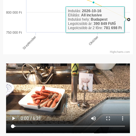
Indulás:
2026-10-16
800 000 Ft
Ellátás:
All inclusive
Indulási hely:
Budapest
Legolcsóbb ár:
390 849 Ft/fő
Legolcsóbb ár 2 főre:
781 698 Ft
750 000 Ft
Október
Szeptember
Highcharts.com