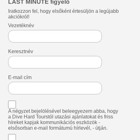
LAST MINUTE figyelő
Iratkozzon fel, hogy elsőként értesüljön a legújabb
akciókról!
Vezetéknév
Keresztnév
E-mail cím
A négyzet bejelölésével beleegyezem abba, hogy
a Dive Hard Tourstól utazási ajánlatokat és friss
híreket kapjak kommunikációs eszközök -
elsősorban e-mail formátumú hírlevél, - útján.