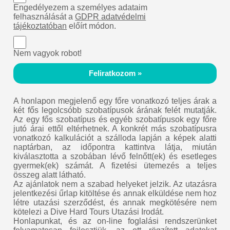
Engedélyezem a személyes adataim
felhasználását a
GDPR adatvédelmi
tájékoztatóban
előírt módon.
Nem vagyok robot!
Feliratkozom »
A honlapon megjelenő egy főre vonatkozó teljes árak a
két fős legolcsóbb szobatípusok árának felét mutatják.
Az egy fős szobatípus és egyéb szobatípusok egy főre
jutó árai ettől eltérhetnek. A konkrét más szobatípusra
vonatkozó kalkulációt a szálloda lapján a képek alatti
naptárban, az időpontra kattintva látja, miután
kiválasztotta a szobában lévő felnőtt(ek) és esetleges
gyermek(ek) számát. A fizetési ütemezés a teljes
összeg alatt látható.
Az ajánlatok nem a szabad helyeket jelzik. Az utazásra
jelentkezési űrlap kitöltése és annak elküldése nem hoz
létre utazási szerződést, és annak megkötésére nem
kötelezi a Dive Hard Tours Utazási Irodát.
Honlapunkat, és az on-line foglalási rendszerünket