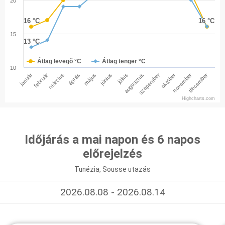
20
16 °C
16 °C
16 °C
16 °C
15
13 °C
13 °C
Átlag levegő °C
Átlag tenger °C
10
január
február
március
április
május
június
július
augusztus
szepember
október
november
december
Highcharts.com
Időjárás a mai napon és 6 napos
előrejelzés
Tunézia, Sousse utazás
2026.08.08 - 2026.08.14