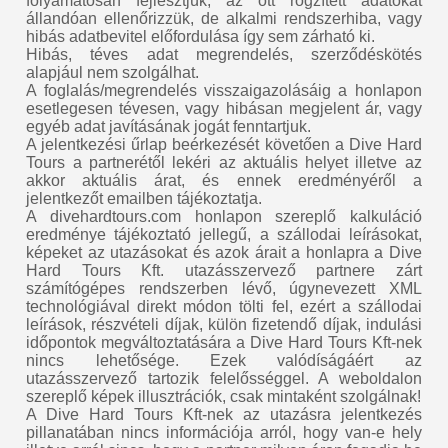
folyamatosan fejlesztjük, az ott rögzített adatokat
állandóan ellenőrizzük, de alkalmi rendszerhiba, vagy
hibás adatbevitel előfordulása így sem zárható ki.
Hibás, téves adat megrendelés, szerződéskötés
alapjául nem szolgálhat.
A foglalás/megrendelés visszaigazolásáig a honlapon
esetlegesen tévesen, vagy hibásan megjelent ár, vagy
egyéb adat javításának jogát fenntartjuk.
A jelentkezési űrlap beérkezését követően a Dive Hard
Tours a partnerétől lekéri az aktuális helyet illetve az
akkor aktuális árat, és ennek eredményéről a
jelentkezőt emailben tájékoztatja.
A divehardtours.com honlapon szereplő kalkuláció
eredménye tájékoztató jellegű, a szállodai leírásokat,
képeket az utazásokat és azok árait a honlapra a Dive
Hard Tours Kft. utazásszervező partnere zárt
számítógépes rendszerben lévő, úgynevezett XML
technológiával direkt módon tölti fel, ezért a szállodai
leírások, részvételi díjak, külön fizetendő díjak, indulási
időpontok megváltoztatására a Dive Hard Tours Kft-nek
nincs lehetősége. Ezek valódíságáért az
utazásszervező tartozik felelősséggel. A weboldalon
szereplő képek illusztrációk, csak mintaként szolgálnak!
A Dive Hard Tours Kft-nek az utazásra jelentkezés
pillanatában nincs információja arról, hogy van-e hely