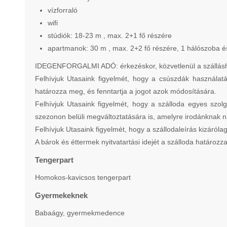
vízforraló
wifi
stúdiók: 18-23 m , max. 2+1 fő részére
apartmanok: 30 m , max. 2+2 fő részére, 1 hálószoba é
IDEGENFORGALMI ADÓ: érkezéskor, közvetlenül a szálláshelye
Felhívjuk Utasaink figyelmét, hogy a csúszdák használatá
határozza meg, és fenntartja a jogot azok módosítására.
Felhívjuk Utasaink figyelmét, hogy a szálloda egyes szolg
szezonon belüli megváltoztatására is, amelyre irodánknak ni
Felhívjuk Utasaink figyelmét, hogy a szállodaleírás kizárólag
A bárok és éttermek nyitvatartási idejét a szálloda határoz
Tengerpart
Homokos-kavicsos tengerpart
Gyermekeknek
Babaágy, gyermekmedence