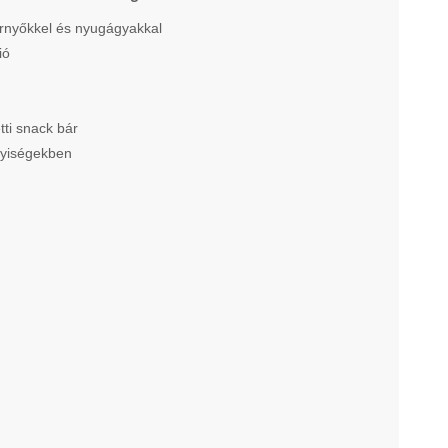
nyőkkel és nyugágyakkal
ió
ti snack bár
elyiségekben