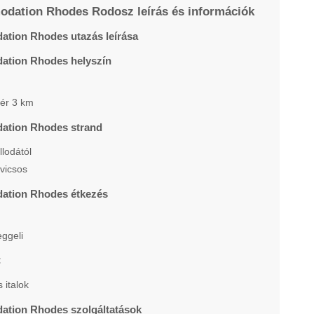
dation Rhodes Rodosz leírás és információk
tion Rhodes utazás leírása
tion Rhodes helyszín
ér 3 km
ation Rhodes strand
llodától
vicsos
ation Rhodes étkezés
eggeli
:
 italok
tion Rhodes szolgáltatások