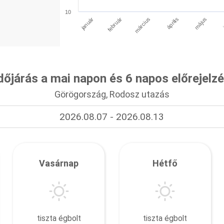
10
január
április
március
február
május
dőjárás a mai napon és 6 napos előrejelz
Görögország, Rodosz utazás
2026.08.07 - 2026.08.13
Vasárnap
Hétfő
tiszta égbolt
tiszta égbolt