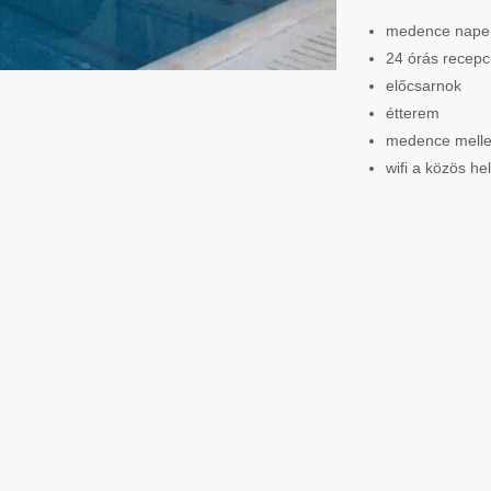
medence naper
24 órás recepc
előcsarnok
étterem
medence mellet
wifi a közös h