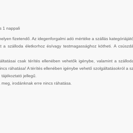
s 1 nappali
n fizetendő. Az idegenforgalmi adó mértéke a szállás kategóriájától 
t a szálloda életkorhoz és/vagy testmagassághoz kötheti. A csúszdák
áltatásai csak térítés ellenében vehetők igénybe, valamint a szálloda
ncs ráhatása! A térítés ellenében igénybe vehető szolgáltatásokról a s
 tájékoztató jellegű.
za meg, irodánknak erre nincs ráhatása.