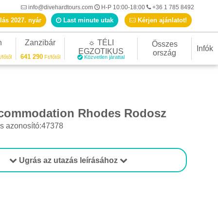
info@divehardtours.com
H-P 10:00-18:00
+36 1 785 8492
lás 2027. nyár
Last minute utak
Kérjen ajánlatot!
n
Zanzibár
☼ TÉLI
Összes
Infók
EGZOTIKUS
ország
641 290
/főtől
Ft/főtől
Közvetlen járattal
ccommodation Rhodes Rodosz
s azonosító:47378
Ugrás az utazás leírásához