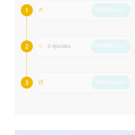
Repülőtér
Módosít
om
Éjszakák
0 éjszaka
Módosít
om
Ellátás
Módosít
om