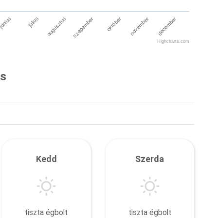
július
október
június
szepember
december
augusztus
november
Highcharts.com
és
Kedd
Szerda
tiszta égbolt
tiszta égbolt