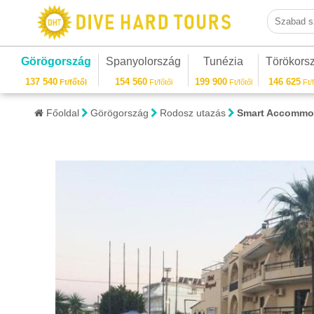
Szabad sza
Görögország
Spanyolország
Tunézia
Törökors
137 540
154 560
199 900
146 625
Ft/főtől
Ft/főtől
Ft/főtől
Ft/f
Főoldal
Görögország
Rodosz utazás
Smart Accommo