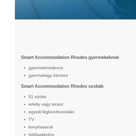
Smart Accommodation Rhodes gyermekeknek
gyermekmedence
gyermekágy kérésre
Smart Accommodation Rhodes szobák
51 szoba
erkély vagy terasz
egyedi légkondicionálás
TV
konyhasarok
hűtőszekrény