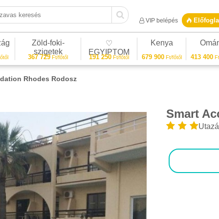
vas keresés
Előfogla
VIP belépés
zág
Zöld-foki-
Kenya
Omá
♡
szigetek
EGYIPTOM
367 729
191 250
679 900
413 400
őtől
Ft/főtől
Ft/főtől
Ft/főtől
Ft
dation Rhodes Rodosz
Smart A
1/17
Utazá