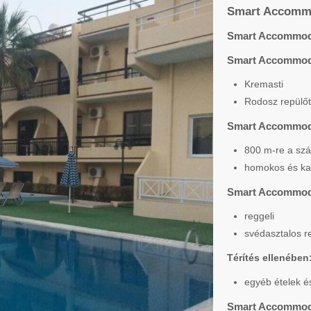
Smart Accommo
Smart Accommoda
Smart Accommoda
Kremasti
Rodosz repülőt
Smart Accommod
800 m-re a szá
homokos és ka
Smart Accommod
reggeli
svédasztalos r
Térítés ellenében
egyéb ételek és
Smart Accommoda