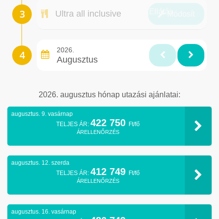
Ellátás
Ultra all inclusive
Módosít
2026.
Augusztus
2026. augusztus hónap utazási ajánlatai:
augusztus. 9. vasárnap
422 750
TELJES ÁR:
Ft/fő
ÁRELLENŐRZÉS
augusztus. 12. szerda
412 749
TELJES ÁR:
Ft/fő
ÁRELLENŐRZÉS
augusztus. 16. vasárnap