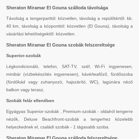
Sheraton Miramar El Gouna szálloda távolsága
Távolság a tengerparttól: közvetlen, távolság a repülőtértől: kb.
40 km, távolság a központtól: közvetlen (El Gouna), távolság a
vásárlási lehetőségektől: közvetlen.
Sheraton Miramar El Gouna szobák felszereltsége
Superior-szobák
Légkondicionáló, telefon, SAT-TV, széf, Wi-Fi ingyenesen,
minibár (vízbekészítés ingyenesen), kávé/teafőző, fürdőszoba
(fürdőkád vagy zuhanyozó, hajszárító, WC), lagúnára néző
balkon vagy terasz,
Szobák felár ellenében
Egyágyas Superior-szobák , Premium-szobák - oldalról tengerre
nézők, Deluxe Beachfront-szobák a tengerhez közelebb
helyezkednek el, családi szobák - 1 tágasabb szoba.
Sheraton Miramar El Gouna szálloda felszereltsége