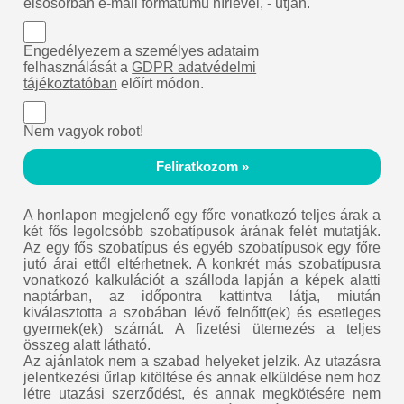
elsősorban e-mail formátumú hírlevél, - útján.
Engedélyezem a személyes adataim
felhasználását a
GDPR adatvédelmi
tájékoztatóban
előírt módon.
Nem vagyok robot!
Feliratkozom »
A honlapon megjelenő egy főre vonatkozó teljes árak a
két fős legolcsóbb szobatípusok árának felét mutatják.
Az egy fős szobatípus és egyéb szobatípusok egy főre
jutó árai ettől eltérhetnek. A konkrét más szobatípusra
vonatkozó kalkulációt a szálloda lapján a képek alatti
naptárban, az időpontra kattintva látja, miután
kiválasztotta a szobában lévő felnőtt(ek) és esetleges
gyermek(ek) számát. A fizetési ütemezés a teljes
összeg alatt látható.
Az ajánlatok nem a szabad helyeket jelzik. Az utazásra
jelentkezési űrlap kitöltése és annak elküldése nem hoz
létre utazási szerződést, és annak megkötésére nem