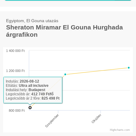
Egyiptom, El Gouna utazás
Sheraton Miramar El Gouna Hurghada
árgrafikon
1 400 000 Ft
1 200 000 Ft
Indulás:
2026-08-12
Ellátás:
Ultra all inclusive
Indulási hely:
Budapest
1 000 000 Ft
Legolcsóbb ár:
412 749 Ft/fő
Legolcsóbb ár 2 főre:
825 498 Ft
800 000 Ft
Szeptember
Október
Highcharts.com