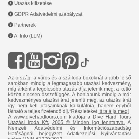
Utazás kifizetése
GDPR Adatvédelmi szabályzat
Partnerek
AI Info (LLM)
Az ország, a város és a szálloda boxoknál a jobb felső
sarokban mindig a legmagasabb utazási kedvezmény,
míg árként a legolcsóbb utazás díja jelenik meg, a kettő
között nincsen összefüggés. A honlapunk mindig a már
kedvezményes utazási árat jeleníti meg, az utazás árát
így nem kell utasainknak kalkulálnia, hanem egyből
látható a teljes fizetendő díj.*Részleteket
itt találja meg!
A www.divehardtours.com kiadója a
Dive Hard Tours
Utazási Iroda Kft.
2005 © Minden jog fenntartva.
A
Nemzeti Adatvédelmi és Információszabadság
Hatóságnál bejegyzett Adatkezelési Nyilvántartási