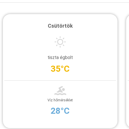
Csütörtök
tiszta égbolt
35°C
Víz hőmérséklet
28°C