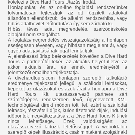
kötelezi a Dive Hard Tours Utazási Irodát.
Honlapunkat, és az on-line foglalási rendszerünket
folyamatosan fejlesztjük, az ott rögzített adatokat
állandóan ellenőrizzük, de alkalmi rendszerhiba, vagy
hibás adatbevitel előfordulása így sem zárható ki.
Hibás, téves adat megrendelés, szerződéskötés
alapjául nem szolgálhat.
A foglalás/megrendelés visszaigazolásáig a honlapon
esetlegesen tévesen, vagy hibásan megjelent ár, vagy
egyéb adat javításának jogát fenntartjuk.
A jelentkezési űrlap beérkezését követően a Dive Hard
Tours a partnerétől lekéri az aktuális helyet illetve az
akkor aktuális árat, és ennek eredményéről a
jelentkezőt emailben tájékoztatja.
A divehardtours.com honlapon szereplő kalkuláció
eredménye tájékoztató jellegű, a szállodai leírásokat,
képeket az utazásokat és azok árait a honlapra a Dive
Hard Tours Kft. utazásszervező partnere zárt
számítógépes rendszerben lévő, úgynevezett XML
technológiával direkt módon tölti fel, ezért a szállodai
leírások, részvételi díjak, külön fizetendő díjak, indulási
időpontok megváltoztatására a Dive Hard Tours Kft-nek
nincs lehetősége. Ezek valódíságáért az
utazásszervező tartozik felelősséggel. A weboldalon
szereplő képek illusztrációk, csak mintaként szolgálnak!