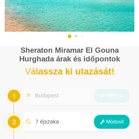
Sheraton Miramar El Gouna
Hurghada árak és időpontok
Válassza ki utazását!
Repülőtér
Budapest
Módosít
Éjszakák
7 éjszaka
Módosít