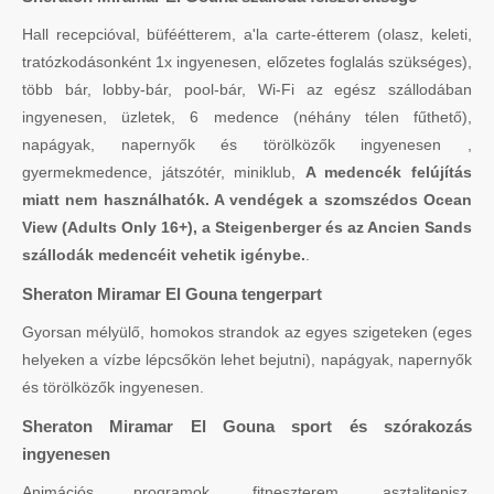
Hall recepcióval, büféétterem, a'la carte-étterem (olasz, keleti,
tratózkodásonként 1x ingyenesen, előzetes foglalás szükséges),
több bár, lobby-bár, pool-bár, Wi-Fi az egész szállodában
ingyenesen, üzletek, 6 medence (néhány télen fűthető),
napágyak, napernyők és törölközők ingyenesen ,
gyermekmedence, játszótér, miniklub,
A medencék felújítás
miatt nem használhatók. A vendégek a szomszédos Ocean
View (Adults Only 16+), a Steigenberger és az Ancien Sands
szállodák medencéit vehetik igénybe.
.
Sheraton Miramar El Gouna tengerpart
Gyorsan mélyülő, homokos strandok az egyes szigeteken (eges
helyeken a vízbe lépcsőkön lehet bejutni), napágyak, napernyők
és törölközők ingyenesen.
Sheraton Miramar El Gouna sport és szórakozás
ingyenesen
Animációs programok, fitneszterem, asztalitenisz,