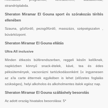
strandröplabda.
Sheraton Miramar El Gouna sport és szórakozás térítés
ellenében
Szauna, gőzfürdő, pezsgőfürdő, masszázs, szépségszalon ,
búvárközpont.
Sheraton Miramar El Gouna ellátás
Ultra All inclusive
Minden étkezés büférendszerben, reggeli későn kelőknek,
napközben könnyű snack-ételek, kávé, tea és édes
péksütemények, vacsorázni tartózkodásonként 1x ingyenesen
az a'la carte éttermek egyikében is lehet (előzetes foglalás
szükséges), helyi alkoholos és alkoholmentes italok egész nap.
Sheraton Miramar El Gouna szálláshely besorolás
Az adott ország hivatalos besorolása: 5*