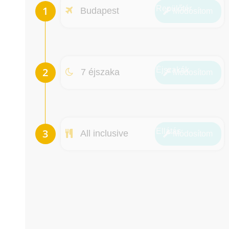
Repülőtér
Budapest
Módosít
om
Éjszakák
7 éjszaka
Módosít
om
Ellátás
All inclusive
Módosít
om