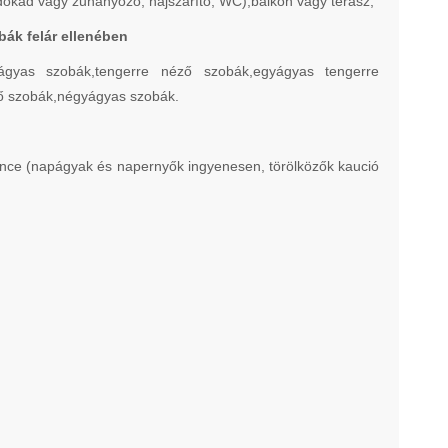
dőkád vagy zuhanyozó, hajszárító, WC),balkon vagy terasz,
bák felár ellenében
ágyas szobák,tengerre néző szobák,egyágyas tengerre
ő szobák,négyágyas szobák.
dence (napágyak és napernyők ingyenesen, törölközők kaució