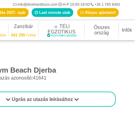
info@divehardtours.com
H-P 10:00-18:00
+36 1 785 8492
lás 2027. nyár
Last minute utak
Kérjen ajánlatot!
Zanzibár
☼ TÉLI
Összes
Infók
EGZOTIKUS
ország
641 290
főtől
Ft/főtől
Közvetlen járattal
ym Beach Djerba
azás azonosító:41641
Ugrás az utazás leírásához