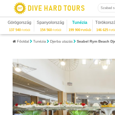
Szabad sza
Görögország
Spanyolország
Tunézia
Törökorsz
137 540
154 560
199 900
146 625
Ft/főtől
Ft/főtől
Ft/főtől
Ft/főt
Főoldal
Tunézia
Djerba utazás
Seabel Rym Beach Dj