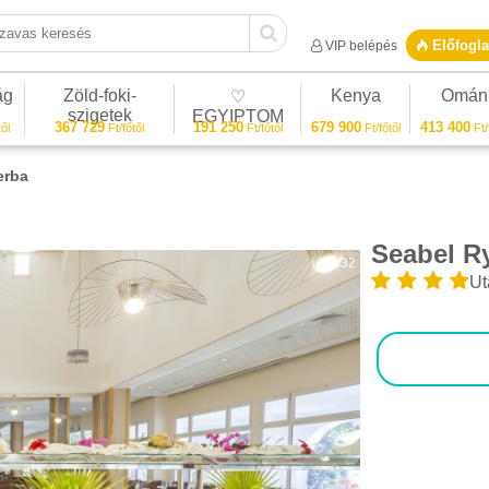
vas keresés
Előfogla
VIP belépés
ág
Zöld-foki-
Kenya
Omán
♡
szigetek
EGYIPTOM
367 729
191 250
679 900
413 400
ől
Ft/főtől
Ft/főtől
Ft/főtől
Ft/
erba
Seabel R
1/32
Ut