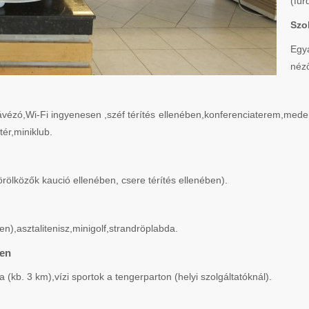
(für
Szo
Egy
néz
 kávézó,Wi-Fi ingyenesen ,széf térítés ellenében,konferenciaterem,me
ér,miniklub.
lközők kaució ellenében, csere térítés ellenében).
en),asztalitenisz,minigolf,strandröplabda.
ben
(kb. 3 km),vízi sportok a tengerparton (helyi szolgáltatóknál).