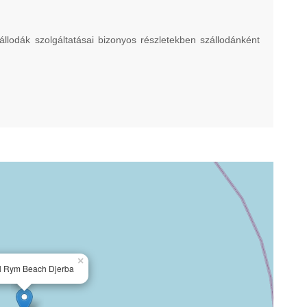
llodák szolgáltatásai bizonyos részletekben szállodánként
×
l Rym Beach Djerba