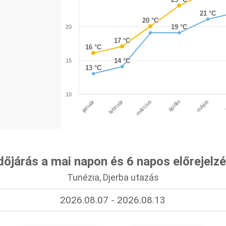
21 °C
21 °C
20 °C
20 °C
19 °C
19 °C
20
17 °C
17 °C
16 °C
16 °C
14 °C
14 °C
15
13 °C
13 °C
10
január
április
március
február
május
dőjárás a mai napon és 6 napos előrejelz
Tunézia, Djerba utazás
2026.08.07 - 2026.08.13