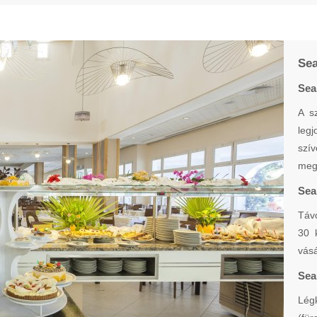
Sea
Sea
A s
leg
szív
megf
Sea
Távo
30 
vásá
Sea
Lég