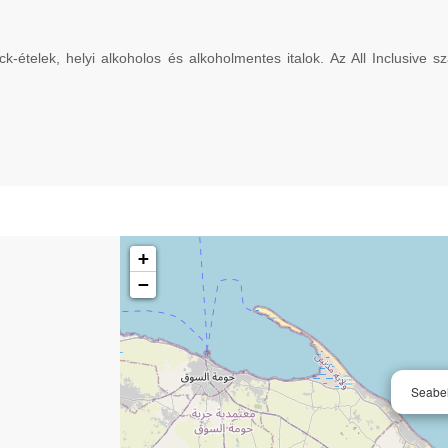
telek, helyi alkoholos és alkoholmentes italok. Az All Inclusive szá
+
−
Seabe