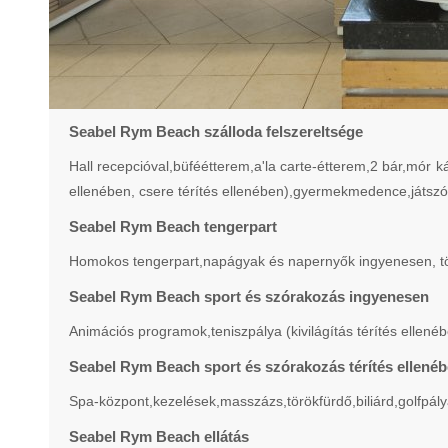
Seabel Rym Beach szálloda felszereltsége
Hall recepcióval,büféétterem,a'la carte-étterem,2 bár,mór
ellenében, csere térítés ellenében),gyermekmedence,játszót
Seabel Rym Beach tengerpart
Homokos tengerpart,napágyak és napernyők ingyenesen, törö
Seabel Rym Beach sport és szórakozás ingyenesen
Animációs programok,teniszpálya (kivilágítás térítés ellenéb
Seabel Rym Beach sport és szórakozás térítés ellené
Spa-központ,kezelések,masszázs,törökfürdő,biliárd,golfpálya 
Seabel Rym Beach ellátás