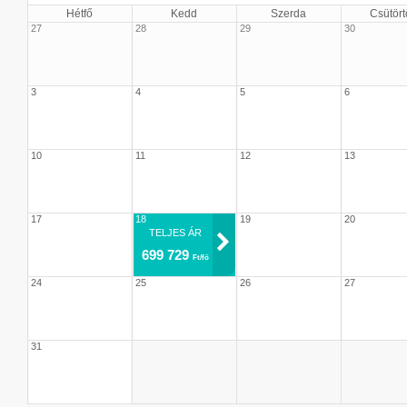
Hétfő
Kedd
Szerda
Csütört
27
28
29
30
3
4
5
6
10
11
12
13
17
18
19
20
TELJES ÁR
699 729
Ft/fő
24
25
26
27
31