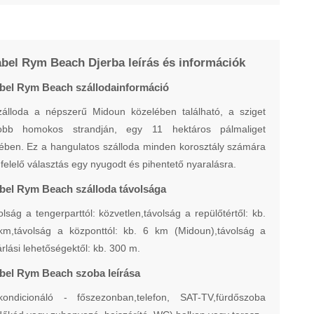
bel Rym Beach Djerba leírás és információk
bel Rym Beach szállodainformáció
zálloda a népszerű Midoun közelében található, a sziget
jobb homokos strandján, egy 11 hektáros pálmaliget
ében. Ez a hangulatos szálloda minden korosztály számára
elelő választás egy nyugodt és pihentető nyaralásra.
bel Rym Beach szálloda távolsága
lság a tengerparttól: közvetlen,távolság a repülőtértől: kb.
km,távolság a központtól: kb. 6 km (Midoun),távolság a
rlási lehetőségektől: kb. 300 m.
bel Rym Beach szoba leírása
kondicionáló - főszezonban,telefon, SAT-TV,fürdőszoba