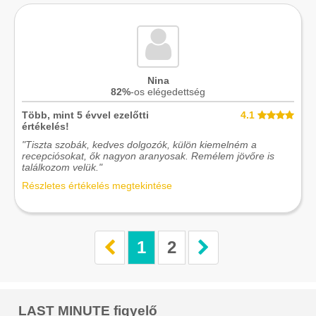
Nina
82%
-os elégedettség
Több, mint 5 évvel ezelőtti
4.1
értékelés!
"Tiszta szobák, kedves dolgozók, külön kiemelném a
recepciósokat, ők nagyon aranyosak. Remélem jövőre is
találkozom velük."
Részletes értékelés megtekintése
1
2
LAST MINUTE figyelő