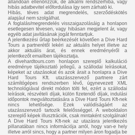
állandóan ellenőrizzük, de alkalmi rendszerhiba, vagy
hibás adatbevitel előfordulása így sem zárható ki.
Hibás, téves adat megrendelés, szerződéskötés
alapjául nem szolgálhat.
A foglalás/megrendelés visszaigazolásáig a honlapon
esetlegesen tévesen, vagy hibásan megjelent ár, vagy
egyéb adat javításának jogát fenntartjuk.
A jelentkezési űrlap beérkezését követően a Dive Hard
Tours a partnerétől lekéri az aktuális helyet illetve az
akkor aktuális árat, és ennek eredményéről a
jelentkezőt emailben tájékoztatja.
A divehardtours.com honlapon szereplő kalkuláció
eredménye tájékoztató jellegű, a szállodai leírásokat,
képeket az utazásokat és azok árait a honlapra a Dive
Hard Tours Kft. utazásszervező partnere zárt
számítógépes rendszerben lévő, úgynevezett XML
technológiával direkt módon tölti fel, ezért a szállodai
leírások, részvételi díjak, külön fizetendő díjak, indulási
időpontok megváltoztatására a Dive Hard Tours Kft-nek
nincs lehetősége. Ezek valódíságáért az
utazásszervező tartozik felelősséggel. A weboldalon
szereplő képek illusztrációk, csak mintaként szolgálnak!
A Dive Hard Tours Kft-nek az utazásra jelentkezés
pillanatában nincs információja arról, hogy van-e hely
illetve arról sincs, hogy a partner milyen áron fogadja be