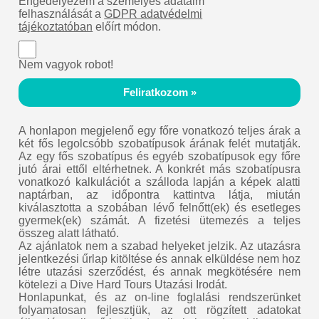
Engedélyezem a személyes adataim
felhasználását a
GDPR adatvédelmi
tájékoztatóban
előírt módon.
Nem vagyok robot!
Feliratkozom »
A honlapon megjelenő egy főre vonatkozó teljes árak a
két fős legolcsóbb szobatípusok árának felét mutatják.
Az egy fős szobatípus és egyéb szobatípusok egy főre
jutó árai ettől eltérhetnek. A konkrét más szobatípusra
vonatkozó kalkulációt a szálloda lapján a képek alatti
naptárban, az időpontra kattintva látja, miután
kiválasztotta a szobában lévő felnőtt(ek) és esetleges
gyermek(ek) számát. A fizetési ütemezés a teljes
összeg alatt látható.
Az ajánlatok nem a szabad helyeket jelzik. Az utazásra
jelentkezési űrlap kitöltése és annak elküldése nem hoz
létre utazási szerződést, és annak megkötésére nem
kötelezi a Dive Hard Tours Utazási Irodát.
Honlapunkat, és az on-line foglalási rendszerünket
folyamatosan fejlesztjük, az ott rögzített adatokat