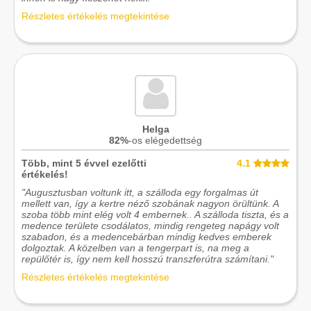
Részletes értékelés megtekintése
Helga
82%
-os elégedettség
Több, mint 5 évvel ezelőtti
4.1
értékelés!
"Augusztusban voltunk itt, a szálloda egy forgalmas út
mellett van, így a kertre néző szobának nagyon örültünk. A
szoba több mint elég volt 4 embernek.. A szálloda tiszta, és a
medence területe csodálatos, mindig rengeteg napágy volt
szabadon, és a medencebárban mindig kedves emberek
dolgoztak. A közelben van a tengerpart is, na meg a
repülőtér is, így nem kell hosszú transzferútra számítani."
Részletes értékelés megtekintése