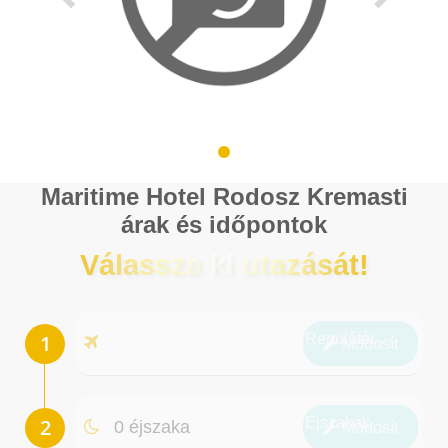
Maritime Hotel Rodosz Kremasti
árak és időpontok
Válassza ki utazását!
Repülőtér
Módosít
Éjszakák
0 éjszaka
Módosít