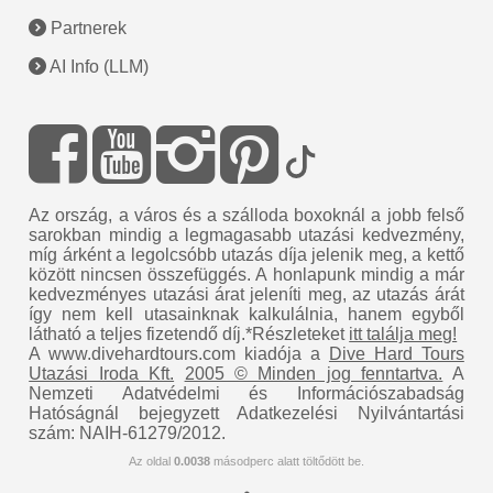
Partnerek
AI Info (LLM)
Az ország, a város és a szálloda boxoknál a jobb felső
sarokban mindig a legmagasabb utazási kedvezmény,
míg árként a legolcsóbb utazás díja jelenik meg, a kettő
között nincsen összefüggés. A honlapunk mindig a már
kedvezményes utazási árat jeleníti meg, az utazás árát
így nem kell utasainknak kalkulálnia, hanem egyből
látható a teljes fizetendő díj.*Részleteket
itt találja meg!
A www.divehardtours.com kiadója a
Dive Hard Tours
Utazási Iroda Kft.
2005 © Minden jog fenntartva.
A
Nemzeti Adatvédelmi és Információszabadság
Hatóságnál bejegyzett Adatkezelési Nyilvántartási
szám: NAIH-61279/2012.
Az oldal
0.0038
másodperc alatt töltődött be.