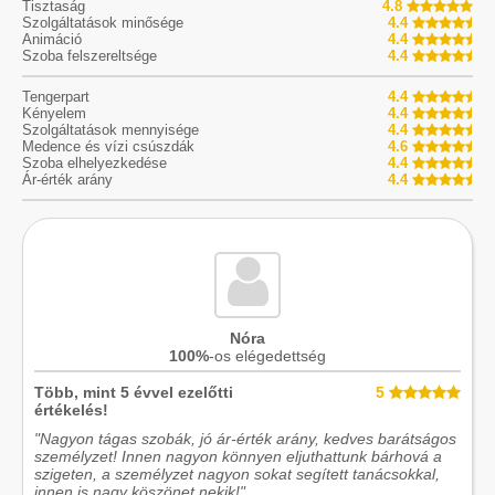
Tisztaság
4.8
Szolgáltatások minősége
4.4
Animáció
4.4
Szoba felszereltsége
4.4
Tengerpart
4.4
Kényelem
4.4
Szolgáltatások mennyisége
4.4
Medence és vízi csúszdák
4.6
Szoba elhelyezkedése
4.4
Ár-érték arány
4.4
Nóra
100%
-os elégedettség
Több, mint 5 évvel ezelőtti
5
értékelés!
"Nagyon tágas szobák, jó ár-érték arány, kedves barátságos
személyzet! Innen nagyon könnyen eljuthattunk bárhová a
szigeten, a személyzet nagyon sokat segített tanácsokkal,
innen is nagy köszönet nekik!"