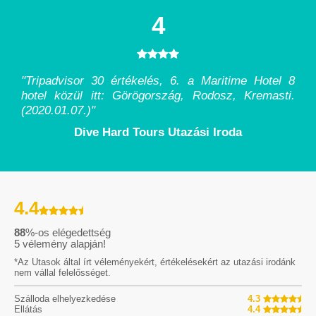
4
"Tripadvisor 30 értékelés, 6. a Maritime Hotel 8
hotel közül itt: Görögország, Rodosz, Kremasti.
(2020.01.07.)
"
Dive Hard Tours Utazási Iroda
4.4
88
%-os elégedettség
5
vélemény alapján!
*Az Utasok által írt véleményekért, értékelésekért az utazási irodánk
nem vállal felelősséget.
Szálloda elhelyezkedése
4.3
Ellátás
4.4