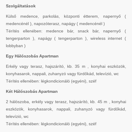
Szolgáltatások
Külső medence, parkolás, központi étterem, napernyő (
medencénél ), napozóterasz, napágy ( medencénél )
Térítés ellenében: medence bár, snack bár, napernyő (
tengerparton ), napágy ( tengerparton ), wireless internet (
lobbyban )
Egy Hálószobás Apartman
Erkély vagy terasz, hajszárító, kb. 35 m , konyhai eszközök,
konyhasarok, nappali, zuhanyzó vagy fürdőkád, televízió, wc
Térítés ellenében: légkondicionáló (egyéni), széf
Két Hálószobás Apartman
2 hálószoba, erkély vagy terasz, hajszárító, kb. 45 m , konyhai
eszközök, konyhasarok, nappali, zuhanyzó vagy fürdőkád,
televízió, wc
Térítés ellenében: légkondicionáló (egyéni), széf