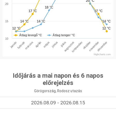
20 °C
20 °C
20
18 °C
18 °C
17 °C
17 °C
17 °C
17 °C
14 °C
14 °C
14 °C
14 °C
14 °C
14 °C
15
12 °C
12 °C
12 °C
12 °C
Átlag levegő °C
Átlag tenger °C
10
január
február
március
április
május
június
július
augusztus
szepember
október
november
december
Highcharts.com
Időjárás a mai napon és 6 napos
előrejelzés
Görögország, Rodosz utazás
2026.08.09 - 2026.08.15