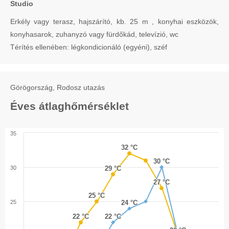
Studio
Erkély vagy terasz, hajszárító, kb. 25 m , konyhai eszközök,
konyhasarok, zuhanyzó vagy fürdőkád, televízió, wc
Térítés ellenében: légkondicionáló (egyéni), széf
Görögország, Rodosz utazás
Éves átlaghőmérséklet
35
32 °C
32 °C
30 °C
30 °C
30
29 °C
29 °C
27 °C
27 °C
25 °C
25 °C
25
24 °C
24 °C
22 °C
22 °C
22 °C
22 °C