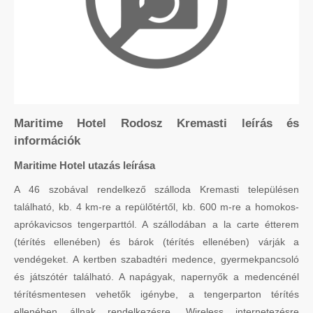
Maritime Hotel Rodosz Kremasti leírás és
információk
Maritime Hotel utazás leírása
A 46 szobával rendelkező szálloda Kremasti településen
található, kb. 4 km-re a repülőtértől, kb. 600 m-re a homokos-
aprókavicsos tengerparttól. A szállodában a la carte étterem
(térítés ellenében) és bárok (térítés ellenében) várják a
vendégeket. A kertben szabadtéri medence, gyermekpancsoló
és játszótér található. A napágyak, napernyők a medencénél
térítésmentesen vehetők igénybe, a tengerparton térítés
ellenében állnak rendelkezésre. Wireless internetezésre