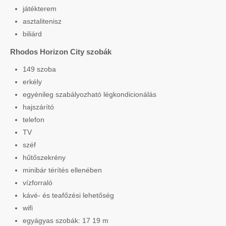
játékterem
asztalitenisz
biliárd
Rhodos Horizon City szobák
149 szoba
erkély
egyénileg szabályozható légkondicionálás
hajszárító
telefon
TV
széf
hűtőszekrény
minibár térítés ellenében
vízforraló
kávé- és teafőzési lehetőség
wifi
egyágyas szobák: 17 19 m