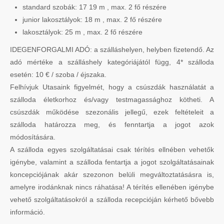
standard szobák: 17 19 m , max. 2 fő részére
junior lakosztályok: 18 m , max. 2 fő részére
lakosztályok: 25 m , max. 2 fő részére
IDEGENFORGALMI ADÓ: a szálláshelyen, helyben fizetendő. Az
adó mértéke a szálláshely kategóriájától függ, 4* szálloda
esetén: 10 € / szoba / éjszaka.
Felhívjuk Utasaink figyelmét, hogy a csúszdák használatát a
szálloda életkorhoz és/vagy testmagassághoz kötheti. A
csúszdák működése szezonális jellegű, ezek feltételeit a
szálloda határozza meg, és fenntartja a jogot azok
módosítására.
A szálloda egyes szolgáltatásai csak térítés ellnében vehetők
igénybe, valamint a szálloda fentartja a jogot szolgáltatásainak
koncepciójának akár szezonon belüli megváltoztatásásra is,
amelyre irodánknak nincs ráhatása! A térítés ellenében igénybe
vehető szolgáltatásokról a szálloda recepcióján kérhető bővebb
információ.