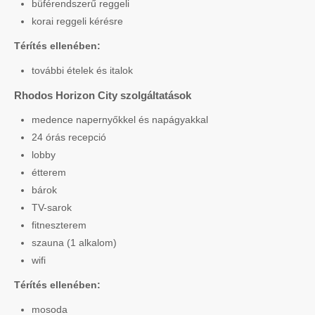
büférendszerű reggeli
korai reggeli kérésre
Térítés ellenében:
további ételek és italok
Rhodos Horizon City szolgáltatások
medence napernyőkkel és napágyakkal
24 órás recepció
lobby
étterem
bárok
TV-sarok
fitneszterem
szauna (1 alkalom)
wifi
Térítés ellenében:
mosoda