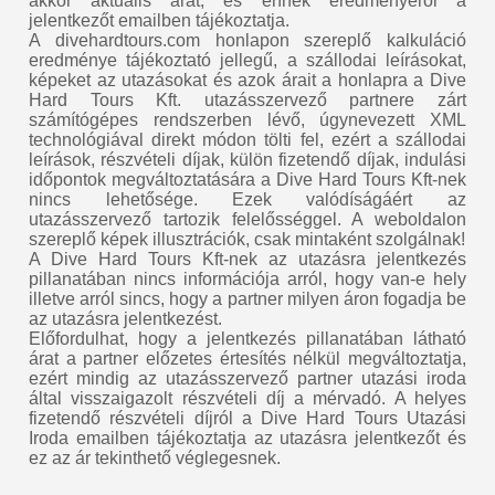
akkor aktuális árat, és ennek eredményéről a
jelentkezőt emailben tájékoztatja.
A divehardtours.com honlapon szereplő kalkuláció
eredménye tájékoztató jellegű, a szállodai leírásokat,
képeket az utazásokat és azok árait a honlapra a Dive
Hard Tours Kft. utazásszervező partnere zárt
számítógépes rendszerben lévő, úgynevezett XML
technológiával direkt módon tölti fel, ezért a szállodai
leírások, részvételi díjak, külön fizetendő díjak, indulási
időpontok megváltoztatására a Dive Hard Tours Kft-nek
nincs lehetősége. Ezek valódíságáért az
utazásszervező tartozik felelősséggel. A weboldalon
szereplő képek illusztrációk, csak mintaként szolgálnak!
A Dive Hard Tours Kft-nek az utazásra jelentkezés
pillanatában nincs információja arról, hogy van-e hely
illetve arról sincs, hogy a partner milyen áron fogadja be
az utazásra jelentkezést.
Előfordulhat, hogy a jelentkezés pillanatában látható
árat a partner előzetes értesítés nélkül megváltoztatja,
ezért mindig az utazásszervező partner utazási iroda
által visszaigazolt részvételi díj a mérvadó. A helyes
fizetendő részvételi díjról a Dive Hard Tours Utazási
Iroda emailben tájékoztatja az utazásra jelentkezőt és
ez az ár tekinthető véglegesnek.