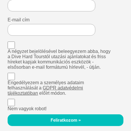
E-mail cím
A négyzet bejelölésével beleegyezem abba, hogy
a Dive Hard Tourstól utazási ajánlatokat és friss
híreket kapjak kommunikációs eszközök -
elsősorban e-mail formátumú hírlevél, - útján.
Engedélyezem a személyes adataim
felhasználását a
GDPR adatvédelmi
tájékoztatóban
előírt módon.
Nem vagyok robot!
Feliratkozom »