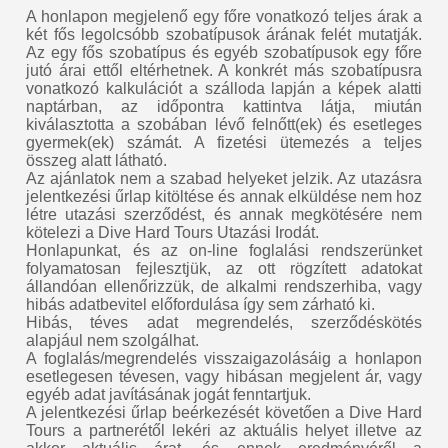
A honlapon megjelenő egy főre vonatkozó teljes árak a
két fős legolcsóbb szobatípusok árának felét mutatják.
Az egy fős szobatípus és egyéb szobatípusok egy főre
jutó árai ettől eltérhetnek. A konkrét más szobatípusra
vonatkozó kalkulációt a szálloda lapján a képek alatti
naptárban, az időpontra kattintva látja, miután
kiválasztotta a szobában lévő felnőtt(ek) és esetleges
gyermek(ek) számát. A fizetési ütemezés a teljes
összeg alatt látható.
Az ajánlatok nem a szabad helyeket jelzik. Az utazásra
jelentkezési űrlap kitöltése és annak elküldése nem hoz
létre utazási szerződést, és annak megkötésére nem
kötelezi a Dive Hard Tours Utazási Irodát.
Honlapunkat, és az on-line foglalási rendszerünket
folyamatosan fejlesztjük, az ott rögzített adatokat
állandóan ellenőrizzük, de alkalmi rendszerhiba, vagy
hibás adatbevitel előfordulása így sem zárható ki.
Hibás, téves adat megrendelés, szerződéskötés
alapjául nem szolgálhat.
A foglalás/megrendelés visszaigazolásáig a honlapon
esetlegesen tévesen, vagy hibásan megjelent ár, vagy
egyéb adat javításának jogát fenntartjuk.
A jelentkezési űrlap beérkezését követően a Dive Hard
Tours a partnerétől lekéri az aktuális helyet illetve az