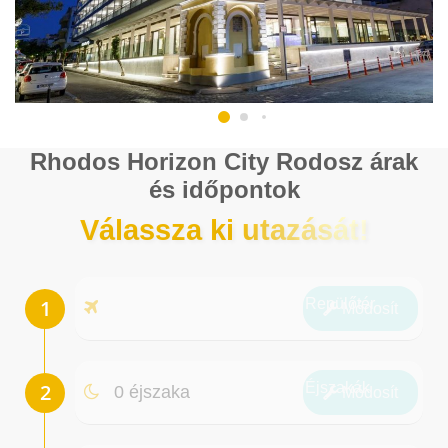
Rhodos Horizon City Rodosz árak
és időpontok
Válassza ki utazását!
Repülőtér
Módosít
Éjszakák
0 éjszaka
Módosít