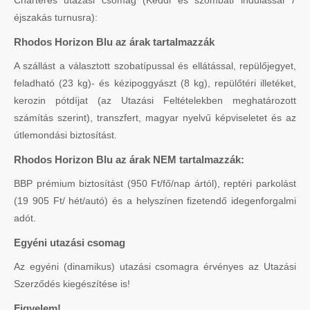
éjszakás turnusra):
Rhodos Horizon Blu az árak tartalmazzák
A szállást a választott szobatípussal és ellátással, repülőjegyet,
feladható (23 kg)- és kézipoggyászt (8 kg), repülőtéri illetéket,
kerozin pótdíjat (az Utazási Feltételekben meghatározott
számítás szerint), transzfert, magyar nyelvű képviseletet és az
útlemondási biztosítást.
Rhodos Horizon Blu az árak NEM tartalmazzák:
BBP prémium biztosítást (950 Ft/fő/nap ártól), reptéri parkolást
(19 905 Ft/ hét/autó) és a helyszínen fizetendő idegenforgalmi
adót.
Egyéni utazási csomag
Az egyéni (dinamikus) utazási csomagra érvényes az Utazási
Szerződés kiegészítése is!
Figyelem!