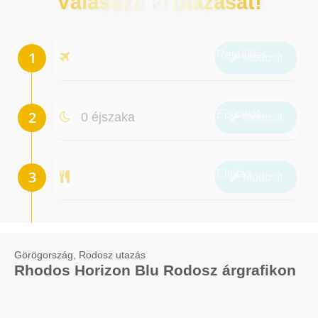
Válassza ki utazását!
Repülőtér
Módosít
Éjszakák
0 éjszaka
Módosít
Ellátás
Módosít
Görögország, Rodosz utazás
Rhodos Horizon Blu Rodosz árgrafikon