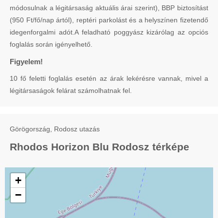
módosulnak a légitársaság aktuális árai szerint), BBP biztosítást
(950 Ft/fő/nap ártól), reptéri parkolást és a helyszínen fizetendő
idegenforgalmi adót.A feladható poggyász kizárólag az opciós
foglalás során igényelhető.
Figyelem!
10 fő feletti foglalás esetén az árak lekérésre vannak, mivel a
légitársaságok felárat számolhatnak fel.
Görögország, Rodosz utazás
Rhodos Horizon Blu Rodosz térképe
+
−