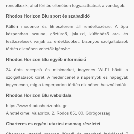
rendelkezik, ahol térítés ellenében fogyaszthatnak a vendégek.
Rhodos Horizon Blu sport és szabadidő
Kültéri medence és fitneszterem áll rendelkezésre. A Spa
központban szauna, gőzfürdő, jakuzzi, különböző arc- és
testkezelések várják az érdeklődőket. Bizonyos szolgáltatások
térítés ellenében vehetők igénybe.
Rhodos Horizon Blu egyéb információ
24 órás recepció és minimarket, ingyenes WI-FI bővíti a
szolgáltatások körét. A medencénél a napernyők és napágyak
ingyenesen, míg a tengerparton térítés ellenében használhatók.
Rhodos Horizon Blu weboldala
https://www.rhodoshorizonblu.gr
A hotel címe: Valaoritou 2, Rodos 851 00, Görögország
Charteres és egyéni utazási csomag részletei
Charteres utazási csomag (Keddi és szombati indulással 7