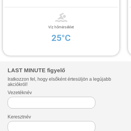
Víz hőmérséklet
25°C
LAST MINUTE figyelő
Iratkozzon fel, hogy elsőként értesüljön a legújabb
akciókról!
Vezetéknév
Keresztnév