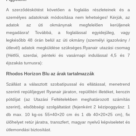
A szerződéskötést követően a foglalás részleteinek és a
személyes adatoknak módosítása nem lehetséges! Kérjük, az
adatok az úti okmánynak megfelelően kerüljenek
megadásra! Továbbá, a foglalással egyidejűleg, vagy
legkésőbb 48 órán belül az úti okmány (személyi igazolvány /
útlevél) adatok megküldése szükséges.Ryanair utazási csomag
(Hétfői, szerdai, pénteki és vasárnapi indulással 4,5 és 7
éjszakás turnusra):
Rhodos Horizon Blu az árak tartalmazzák
Szállást a választott szobatípussal és ellátással, menetrend
szerinti repülőjegyet Ryanair járaton, repülőtéri illetéket, kerozin
pótdíjat (az Utazási Feltételekben meghatározott számítás
szerint), elsőbbségi szolgáltatást (fejenként 2 kézipoggyász: 1
db max. 10 kg-os 55×40×20 cm és 1 db 40×20×25 cm), fix
ülőhelyet retúr járatra, transzfert, magyar nyelvű képviseletet és
útlemondási biztosítást.