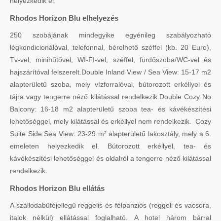
helyezkedik el.
Rhodos Horizon Blu elhelyezés
250 szobájának mindegyike egyénileg szabályozható
légkondicionálóval, telefonnal, bérelhető széffel (kb. 20 Euro),
Tv-vel, minihűtővel, WI-FI-vel, széffel, fürdőszoba/WC-vel és
hajszárítóval felszerelt.Double Inland View / Sea View: 15-17 m2
alapterületű szoba, mely vízforralóval, bútorozott erkéllyel és
tájra vagy tengerre néző kilátással rendelkezik.Double Cozy No
Balcony: 16-18 m2 alapterületű szoba tea- és kávékészítési
lehetőséggel, mely kilátással és erkéllyel nem rendelkezik. Cozy
Suite Side Sea View: 23-29 m² alapterületű lakosztály, mely a 6.
emeleten helyezkedik el. Bútorozott erkéllyel, tea- és
kávékészítési lehetőséggel és oldalról a tengerre néző kilátással
rendelkezik.
Rhodos Horizon Blu ellátás
A szállodabüféjellegű reggelis és félpanziós (reggeli és vacsora,
italok nélkül) ellátással foglalható. A hotel három bárral