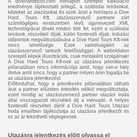
A divehardtours.com honlapon szereplő kalkuláció
eredménye tájékoztató jellegű, a szállodai leírásokat,
képeket az utazásokat és azok árait a honlapra a Dive
Hard Tours Kft. utazásszervező partnere zárt
számítógépes rendszerben lévő, úgynevezett XML
technológiával direkt módon tölti fel, ezért a szállodai
leírások, részvételi díjak, külön fizetendő díjak, indulási
időpontok megváltoztatására a Dive Hard Tours Kft-nek
nincs lehetősége. Ezek valódíságáért az
utazásszervező tartozik felelősséggel. A weboldalon
szereplő képek illusztrációk, csak mintaként szolgálnak!
A Dive Hard Tours Kft-nek az utazásra jelentkezés
pillanatában nincs információja arról, hogy van-e hely
illetve arról sincs, hogy a partner milyen áron fogadja be
az utazásra jelentkezést.
Előfordulhat, hogy a jelentkezés pillanatában látható
árat a partner előzetes értesítés nélkül megváltoztatja,
ezért mindig az utazásszervező partner utazási iroda
által visszaigazolt részvételi díj a mérvadó. A helyes
fizetendő részvételi díjról a Dive Hard Tours Utazási
Iroda emailben tájékoztatja az utazásra jelentkezőt és
ez az ár tekinthető véglegesnek.
Utazásra jelentkezés előtt olvassa el