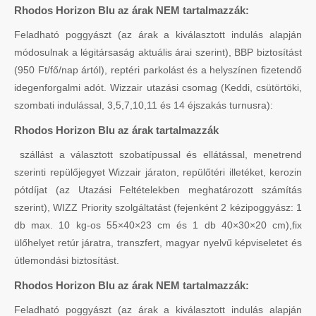
Rhodos Horizon Blu az árak NEM tartalmazzák:
Feladható poggyászt (az árak a kiválasztott indulás alapján
módosulnak a légitársaság aktuális árai szerint), BBP biztosítást
(950 Ft/fő/nap ártól), reptéri parkolást és a helyszínen fizetendő
idegenforgalmi adót. Wizzair utazási csomag (Keddi, csütörtöki,
szombati indulással, 3,5,7,10,11 és 14 éjszakás turnusra):
Rhodos Horizon Blu az árak tartalmazzák
szállást a választott szobatípussal és ellátással, menetrend
szerinti repülőjegyet Wizzair járaton, repülőtéri illetéket, kerozin
pótdíjat (az Utazási Feltételekben meghatározott számítás
szerint), WIZZ Priority szolgáltatást (fejenként 2 kézipoggyász: 1
db max. 10 kg-os 55×40×23 cm és 1 db 40×30×20 cm),fix
ülőhelyet retúr járatra, transzfert, magyar nyelvű képviseletet és
útlemondási biztosítást.
Rhodos Horizon Blu az árak NEM tartalmazzák:
Feladható poggyászt (az árak a kiválasztott indulás alapján