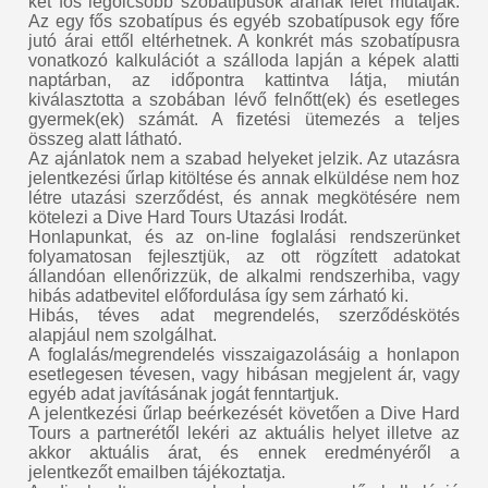
két fős legolcsóbb szobatípusok árának felét mutatják.
Az egy fős szobatípus és egyéb szobatípusok egy főre
jutó árai ettől eltérhetnek. A konkrét más szobatípusra
vonatkozó kalkulációt a szálloda lapján a képek alatti
naptárban, az időpontra kattintva látja, miután
kiválasztotta a szobában lévő felnőtt(ek) és esetleges
gyermek(ek) számát. A fizetési ütemezés a teljes
összeg alatt látható.
Az ajánlatok nem a szabad helyeket jelzik. Az utazásra
jelentkezési űrlap kitöltése és annak elküldése nem hoz
létre utazási szerződést, és annak megkötésére nem
kötelezi a Dive Hard Tours Utazási Irodát.
Honlapunkat, és az on-line foglalási rendszerünket
folyamatosan fejlesztjük, az ott rögzített adatokat
állandóan ellenőrizzük, de alkalmi rendszerhiba, vagy
hibás adatbevitel előfordulása így sem zárható ki.
Hibás, téves adat megrendelés, szerződéskötés
alapjául nem szolgálhat.
A foglalás/megrendelés visszaigazolásáig a honlapon
esetlegesen tévesen, vagy hibásan megjelent ár, vagy
egyéb adat javításának jogát fenntartjuk.
A jelentkezési űrlap beérkezését követően a Dive Hard
Tours a partnerétől lekéri az aktuális helyet illetve az
akkor aktuális árat, és ennek eredményéről a
jelentkezőt emailben tájékoztatja.