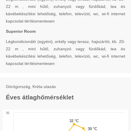
22 m , mini hűtő, zuhanyzó vagy fürdőkád, tea és
kávébekészítési lehetőség, telefon, televízió, wc, wi-fi internet
kapcsolat térítésmentesen
Superior Room
Légkondicionáló (egyéni), erkély vagy terasz, hajszárító, kb. 20-
22 m , mini hűtő, zuhanyzó vagy fürdőkád, tea és
kávébekészítési lehetőség, telefon, televízió, wc, wi-fi internet
kapcsolat térítésmentesen
Görögország, Kréta utazás
Éves átlaghőmérséklet
35
32 °C
32 °C
30 °C
30 °C