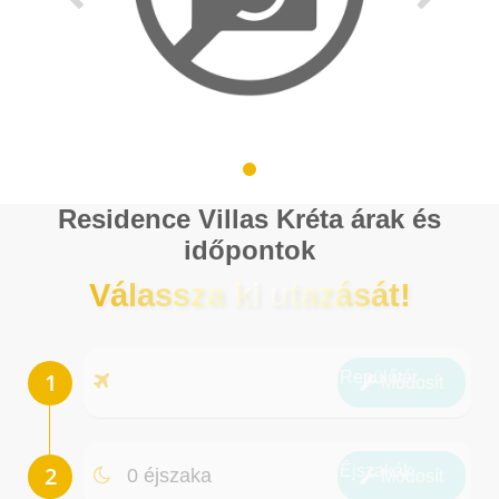
Residence Villas Kréta árak és
időpontok
Válassza ki utazását!
Repülőtér
Módosít
Éjszakák
0 éjszaka
Módosít