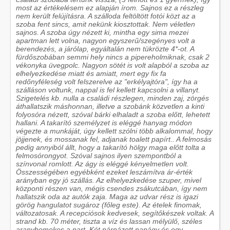
most az értékelésem ez alapján írom. Sajnos ez a részleg
nem került felújításra. A szálloda feltöltött fotói közt az a
szoba fent sincs, amit nekünk kiosztottak. Nem véletlen
sajnos. A szoba úgy nézett ki, mintha egy sima mezei
apartman lett volna, nagyon egyszerű/szegényes volt a
berendezés, a járólap, egyáltalán nem tükrözte 4*-ot. A
fürdőszobában semmi hely nincs a pipereholmiknak, csak 2
vékonyka üvegpolc. Nagyon sötét is volt alapból a szoba az
elhelyezkedése miatt és amiatt, mert egy fix fa
redőnyféleség volt felszerelve az "erkélyajtóra", így ha a
szálláson voltunk, nappal is fel kellett kapcsolni a villanyt.
Szigetelés kb. nulla a családi részlegen, minden zaj, zörgés
áthallatszik máshonnan, illetve a szobánk közvetlen a kinti
folyosóra nézett, szóval bárki elhaladt a szoba előtt, lehetett
hallani. A takarító személyzet is eléggé hanyag módon
végezte a munkáját, úgy kellett szólni több alkalommal, hogy
jöjjenek, és mossanak fel, adjanak toalett papírt.. A felmosás
pedig annyiból állt, hogy a takarító hölgy maga előtt tolta a
felmosórongyot. Szóval sajnos ilyen szempontból a
színvonal romlott. Az ágy is eléggé kényelmetlen volt.
Összességében egyébként ezeket leszámítva ár-érték
arányban egy jó szállás. Az elhelyezkedése szuper, mivel
központi részen van, mégis csendes zsákutcában, így nem
hallatszik oda az autók zaja. Maga az udvar rész is igazi
görög hangulatot sugároz (főleg este). Az ételek finomak,
változatosak. A recepciósok kedvesek, segítőkészek voltak. A
strand kb. 70 méter, tiszta a víz és lassan mélyülő, széles
aranyhomokos a part. Két párnázott napágy és egy