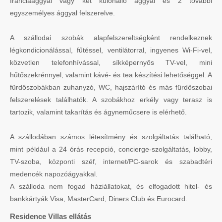
franciaággyal vagy két különálló ággyal és 2 további
egyszemélyes ággyal felszerelve.
A szállodai szobák alapfelszereltségként rendelkeznek
légkondicionálással, fűtéssel, ventilátorral, ingyenes Wi-Fi-vel,
közvetlen telefonhívással, síkképernyős TV-vel, mini
hűtőszekrénnyel, valamint kávé- és tea készítési lehetőséggel. A
fürdőszobákban zuhanyzó, WC, hajszárító és más fürdőszobai
felszerelések találhatók. A szobákhoz erkély vagy terasz is
tartozik, valamint takarítás és ágyneműcsere is elérhető.
A szállodában számos létesítmény és szolgáltatás található,
mint például a 24 órás recepció, concierge-szolgáltatás, lobby,
TV-szoba, központi széf, internet/PC-sarok és szabadtéri
medencék napozóágyakkal.
A szálloda nem fogad háziállatokat, és elfogadott hitel- és
bankkártyák Visa, MasterCard, Diners Club és Eurocard.
Residence Villas ellátás