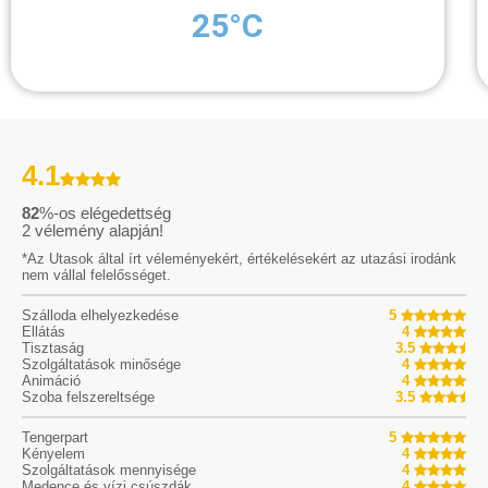
25°C
4.1
82
%-os elégedettség
2
vélemény alapján!
*Az Utasok által írt véleményekért, értékelésekért az utazási irodánk
nem vállal felelősséget.
Szálloda elhelyezkedése
5
Ellátás
4
Tisztaság
3.5
Szolgáltatások minősége
4
Animáció
4
Szoba felszereltsége
3.5
Tengerpart
5
Kényelem
4
Szolgáltatások mennyisége
4
Medence és vízi csúszdák
4