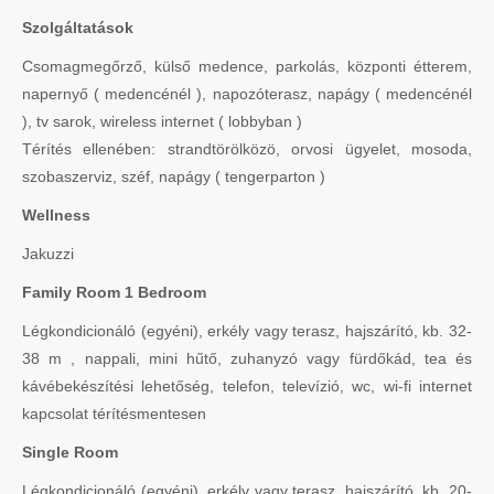
Szolgáltatások
Csomagmegőrző, külső medence, parkolás, központi étterem,
napernyő ( medencénél ), napozóterasz, napágy ( medencénél
), tv sarok, wireless internet ( lobbyban )
Térítés ellenében: strandtörölközö, orvosi ügyelet, mosoda,
szobaszerviz, széf, napágy ( tengerparton )
Wellness
Jakuzzi
Family Room 1 Bedroom
Légkondicionáló (egyéni), erkély vagy terasz, hajszárító, kb. 32-
38 m , nappali, mini hűtő, zuhanyzó vagy fürdőkád, tea és
kávébekészítési lehetőség, telefon, televízió, wc, wi-fi internet
kapcsolat térítésmentesen
Single Room
Légkondicionáló (egyéni), erkély vagy terasz, hajszárító, kb. 20-