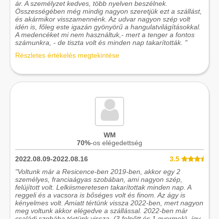
ár. A személyzet kedves, több nyelven beszélnek.
Összességében még mindig nagyon szeretjük ezt a szállást,
és akármikor visszamennénk. Az udvar nagyon szép volt
idén is, főleg este igazán gyönyörű a hangulatvilágításokkal.
A medencéket mi nem használtuk,- mert a tenger a fontos
számunkra, - de tiszta volt és minden nap takarították. "
Részletes értékelés megtekintése
WM
70%
-os elégedettség
2022.08.09-2022.08.16
3.5
"Voltunk már a Resicence-ben 2019-ben, akkor egy 2
személyes, franciaágyas szobában, ami nagyon szép,
felújított volt. Lelkiismeretesen takarítottak minden nap. A
reggeli és a vacsora is bőséges volt és finom. Az ágy is
kényelmes volt. Amiatt tértünk vissza 2022-ben, mert nagyon
meg voltunk akkor elégedve a szállással. 2022-ben már
családi szobába tértünk vissza, (3 felnőtt és 1 gyermek), így