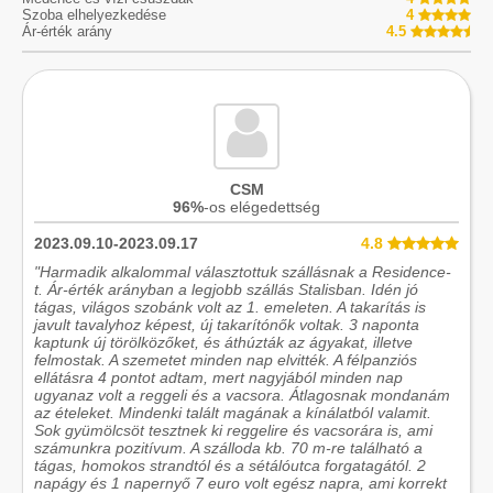
Szoba elhelyezkedése
4
Ár-érték arány
4.5
CSM
96%
-os elégedettség
2023.09.10-2023.09.17
4.8
"Harmadik alkalommal választottuk szállásnak a Residence-
t. Ár-érték arányban a legjobb szállás Stalisban. Idén jó
tágas, világos szobánk volt az 1. emeleten. A takarítás is
javult tavalyhoz képest, új takarítónők voltak. 3 naponta
kaptunk új törölközőket, és áthúzták az ágyakat, illetve
felmostak. A szemetet minden nap elvitték. A félpanziós
ellátásra 4 pontot adtam, mert nagyjából minden nap
ugyanaz volt a reggeli és a vacsora. Átlagosnak mondanám
az ételeket. Mindenki talált magának a kínálatból valamit.
Sok gyümölcsöt tesztnek ki reggelire és vacsorára is, ami
számunkra pozitívum. A szálloda kb. 70 m-re található a
tágas, homokos strandtól és a sétálóutca forgatagától. 2
napágy és 1 napernyő 7 euro volt egész napra, ami korrekt