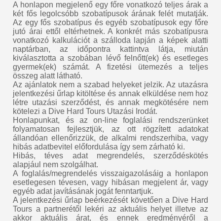
A honlapon megjelenő egy főre vonatkozó teljes árak a
két fős legolcsóbb szobatípusok árának felét mutatják.
Az egy fős szobatípus és egyéb szobatípusok egy főre
jutó árai ettől eltérhetnek. A konkrét más szobatípusra
vonatkozó kalkulációt a szálloda lapján a képek alatti
naptárban, az időpontra kattintva látja, miután
kiválasztotta a szobában lévő felnőtt(ek) és esetleges
gyermek(ek) számát. A fizetési ütemezés a teljes
összeg alatt látható.
Az ajánlatok nem a szabad helyeket jelzik. Az utazásra
jelentkezési űrlap kitöltése és annak elküldése nem hoz
létre utazási szerződést, és annak megkötésére nem
kötelezi a Dive Hard Tours Utazási Irodát.
Honlapunkat, és az on-line foglalási rendszerünket
folyamatosan fejlesztjük, az ott rögzített adatokat
állandóan ellenőrizzük, de alkalmi rendszerhiba, vagy
hibás adatbevitel előfordulása így sem zárható ki.
Hibás, téves adat megrendelés, szerződéskötés
alapjául nem szolgálhat.
A foglalás/megrendelés visszaigazolásáig a honlapon
esetlegesen tévesen, vagy hibásan megjelent ár, vagy
egyéb adat javításának jogát fenntartjuk.
A jelentkezési űrlap beérkezését követően a Dive Hard
Tours a partnerétől lekéri az aktuális helyet illetve az
akkor aktuális árat, és ennek eredményéről a