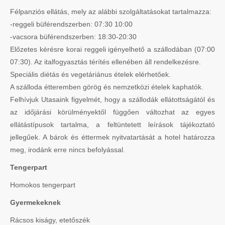
Félpanziós ellátás, mely az alábbi szolgáltatásokat tartalmazza:
-reggeli büférendszerben: 07:30 10:00
-vacsora büférendszerben: 18:30-20:30
Előzetes kérésre korai reggeli igényelhető a szállodában (07:00
07:30). Az italfogyasztás térítés ellenében áll rendelkezésre.
Speciális diétás és vegetáriánus ételek elérhetőek.
A szálloda étteremben görög és nemzetközi ételek kaphatók.
Felhívjuk Utasaink figyelmét, hogy a szállodák ellátottságától és
az időjárási körülményektől függően változhat az egyes
ellátástípusok tartalma, a feltüntetett leírások tájékoztató
jellegűek. A bárok és éttermek nyitvatartását a hotel határozza
meg, irodánk erre nincs befolyással.
Tengerpart
Homokos tengerpart
Gyermekeknek
Rácsos kiságy, etetőszék