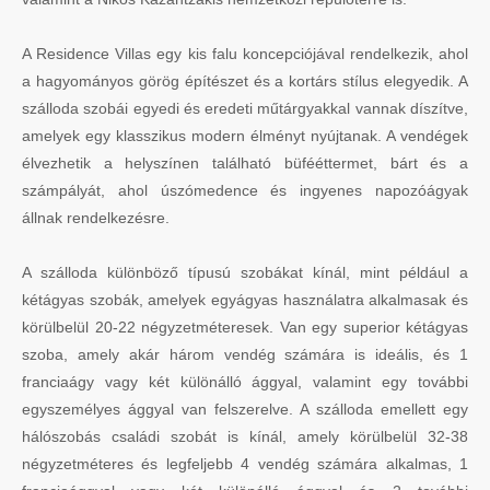
A Residence Villas egy kis falu koncepciójával rendelkezik, ahol
a hagyományos görög építészet és a kortárs stílus elegyedik. A
szálloda szobái egyedi és eredeti műtárgyakkal vannak díszítve,
amelyek egy klasszikus modern élményt nyújtanak. A vendégek
élvezhetik a helyszínen található büfééttermet, bárt és a
számpályát, ahol úszómedence és ingyenes napozóágyak
állnak rendelkezésre.
A szálloda különböző típusú szobákat kínál, mint például a
kétágyas szobák, amelyek egyágyas használatra alkalmasak és
körülbelül 20-22 négyzetméteresek. Van egy superior kétágyas
szoba, amely akár három vendég számára is ideális, és 1
franciaágy vagy két különálló ággyal, valamint egy további
egyszemélyes ággyal van felszerelve. A szálloda emellett egy
hálószobás családi szobát is kínál, amely körülbelül 32-38
négyzetméteres és legfeljebb 4 vendég számára alkalmas, 1