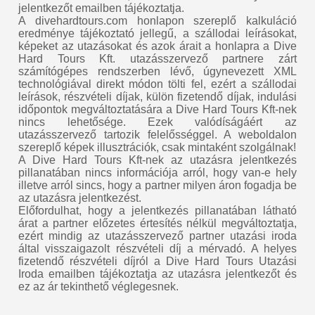
jelentkezőt emailben tájékoztatja.
A divehardtours.com honlapon szereplő kalkuláció
eredménye tájékoztató jellegű, a szállodai leírásokat,
képeket az utazásokat és azok árait a honlapra a Dive
Hard Tours Kft. utazásszervező partnere zárt
számítógépes rendszerben lévő, úgynevezett XML
technológiával direkt módon tölti fel, ezért a szállodai
leírások, részvételi díjak, külön fizetendő díjak, indulási
időpontok megváltoztatására a Dive Hard Tours Kft-nek
nincs lehetősége. Ezek valódíságáért az
utazásszervező tartozik felelősséggel. A weboldalon
szereplő képek illusztrációk, csak mintaként szolgálnak!
A Dive Hard Tours Kft-nek az utazásra jelentkezés
pillanatában nincs információja arról, hogy van-e hely
illetve arról sincs, hogy a partner milyen áron fogadja be
az utazásra jelentkezést.
Előfordulhat, hogy a jelentkezés pillanatában látható
árat a partner előzetes értesítés nélkül megváltoztatja,
ezért mindig az utazásszervező partner utazási iroda
által visszaigazolt részvételi díj a mérvadó. A helyes
fizetendő részvételi díjról a Dive Hard Tours Utazási
Iroda emailben tájékoztatja az utazásra jelentkezőt és
ez az ár tekinthető véglegesnek.