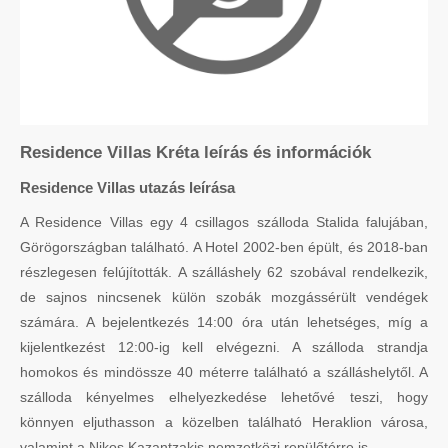
Residence Villas Kréta leírás és információk
Residence Villas utazás leírása
A Residence Villas egy 4 csillagos szálloda Stalida falujában,
Görögországban található. A Hotel 2002-ben épült, és 2018-ban
részlegesen felújították. A szálláshely 62 szobával rendelkezik,
de sajnos nincsenek külön szobák mozgássérült vendégek
számára. A bejelentkezés 14:00 óra után lehetséges, míg a
kijelentkezést 12:00-ig kell elvégezni. A szálloda strandja
homokos és mindössze 40 méterre található a szálláshelytől. A
szálloda kényelmes elhelyezkedése lehetővé teszi, hogy
könnyen eljuthasson a közelben található Heraklion városa,
valamint a Nikos Kazantzakis nemzetközi repülőtérre is.