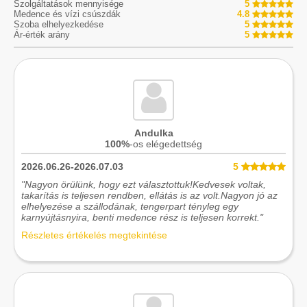
Szolgáltatások mennyisége
5
Medence és vízi csúszdák
4.8
Szoba elhelyezkedése
5
Ár-érték arány
5
Andulka
100%
-os elégedettség
2026.06.26-2026.07.03
5
"Nagyon örülünk, hogy ezt választottuk!Kedvesek voltak,
takarítás is teljesen rendben, ellátás is az volt.Nagyon jó az
elhelyezése a szállodának, tengerpart tényleg egy
karnyújtásnyira, benti medence rész is teljesen korrekt."
Részletes értékelés megtekintése