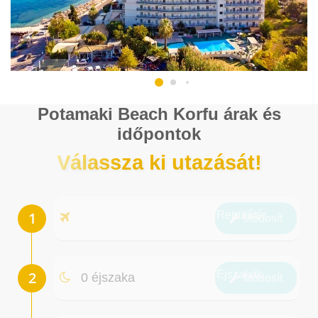
Potamaki Beach Korfu árak és
időpontok
Válassza ki utazását!
Repülőtér
Módosít
Éjszakák
0 éjszaka
Módosít