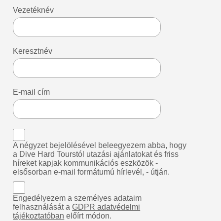
Vezetéknév
Keresztnév
E-mail cím
A négyzet bejelölésével beleegyezem abba, hogy
a Dive Hard Tourstól utazási ajánlatokat és friss
híreket kapjak kommunikációs eszközök -
elsősorban e-mail formátumú hírlevél, - útján.
Engedélyezem a személyes adataim
felhasználását a
GDPR adatvédelmi
tájékoztatóban
előírt módon.