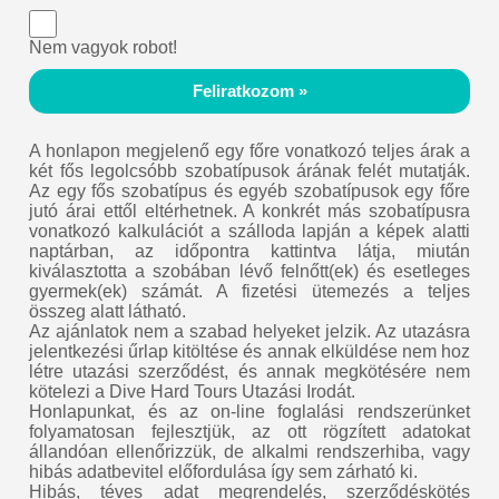
Nem vagyok robot!
Feliratkozom »
A honlapon megjelenő egy főre vonatkozó teljes árak a
két fős legolcsóbb szobatípusok árának felét mutatják.
Az egy fős szobatípus és egyéb szobatípusok egy főre
jutó árai ettől eltérhetnek. A konkrét más szobatípusra
vonatkozó kalkulációt a szálloda lapján a képek alatti
naptárban, az időpontra kattintva látja, miután
kiválasztotta a szobában lévő felnőtt(ek) és esetleges
gyermek(ek) számát. A fizetési ütemezés a teljes
összeg alatt látható.
Az ajánlatok nem a szabad helyeket jelzik. Az utazásra
jelentkezési űrlap kitöltése és annak elküldése nem hoz
létre utazási szerződést, és annak megkötésére nem
kötelezi a Dive Hard Tours Utazási Irodát.
Honlapunkat, és az on-line foglalási rendszerünket
folyamatosan fejlesztjük, az ott rögzített adatokat
állandóan ellenőrizzük, de alkalmi rendszerhiba, vagy
hibás adatbevitel előfordulása így sem zárható ki.
Hibás, téves adat megrendelés, szerződéskötés