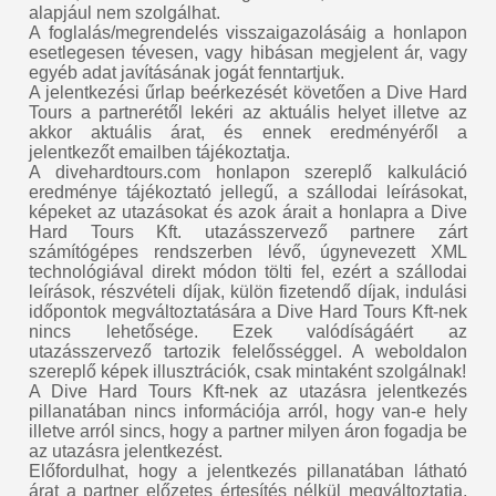
alapjául nem szolgálhat.
A foglalás/megrendelés visszaigazolásáig a honlapon
esetlegesen tévesen, vagy hibásan megjelent ár, vagy
egyéb adat javításának jogát fenntartjuk.
A jelentkezési űrlap beérkezését követően a Dive Hard
Tours a partnerétől lekéri az aktuális helyet illetve az
akkor aktuális árat, és ennek eredményéről a
jelentkezőt emailben tájékoztatja.
A divehardtours.com honlapon szereplő kalkuláció
eredménye tájékoztató jellegű, a szállodai leírásokat,
képeket az utazásokat és azok árait a honlapra a Dive
Hard Tours Kft. utazásszervező partnere zárt
számítógépes rendszerben lévő, úgynevezett XML
technológiával direkt módon tölti fel, ezért a szállodai
leírások, részvételi díjak, külön fizetendő díjak, indulási
időpontok megváltoztatására a Dive Hard Tours Kft-nek
nincs lehetősége. Ezek valódíságáért az
utazásszervező tartozik felelősséggel. A weboldalon
szereplő képek illusztrációk, csak mintaként szolgálnak!
A Dive Hard Tours Kft-nek az utazásra jelentkezés
pillanatában nincs információja arról, hogy van-e hely
illetve arról sincs, hogy a partner milyen áron fogadja be
az utazásra jelentkezést.
Előfordulhat, hogy a jelentkezés pillanatában látható
árat a partner előzetes értesítés nélkül megváltoztatja,