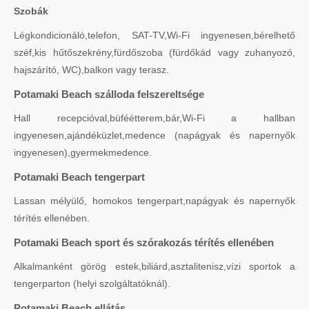
Szobák
Légkondicionáló,telefon, SAT-TV,Wi-Fi ingyenesen,bérelhető
széf,kis hűtőszekrény,fürdőszoba (fürdőkád vagy zuhanyozó,
hajszárító, WC),balkon vagy terasz.
Potamaki Beach szálloda felszereltsége
Hall recepcióval,büféétterem,bár,Wi-Fi a hallban
ingyenesen,ajándéküzlet,medence (napágyak és napernyők
ingyenesen),gyermekmedence.
Potamaki Beach tengerpart
Lassan mélyülő, homokos tengerpart,napágyak és napernyők
térítés ellenében.
Potamaki Beach sport és szórakozás térítés ellenében
Alkalmanként görög estek,biliárd,asztalitenisz,vízi sportok a
tengerparton (helyi szolgáltatóknál).
Potamaki Beach ellátás