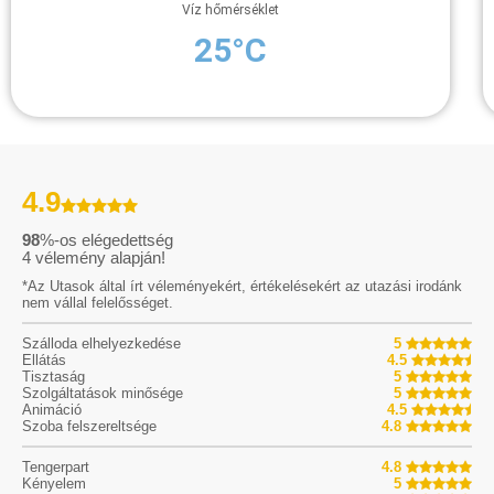
Víz hőmérséklet
25°C
4.9
98
%-os elégedettség
4
vélemény alapján!
*Az Utasok által írt véleményekért, értékelésekért az utazási irodánk
nem vállal felelősséget.
Szálloda elhelyezkedése
5
Ellátás
4.5
Tisztaság
5
Szolgáltatások minősége
5
Animáció
4.5
Szoba felszereltsége
4.8
Tengerpart
4.8
Kényelem
5