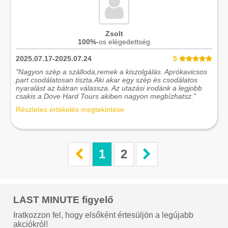
Zsolt
100%
-os elégedettség
2025.07.17-2025.07.24
5
"Nagyon szèp a szálloda,remek a kiszolgálás. Aprókavicsos
part csodálatosan tiszta.Aki akar egy szèp ès csodálatos
nyaralást az bátran válassza. Az utazási irodánk a legjobb
csakis a Dove Hard Tours akiben nagyon megbízhatsz."
Részletes értékelés megtekintése
1
2
LAST MINUTE figyelő
Iratkozzon fel, hogy elsőként értesüljön a legújabb
akciókról!