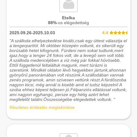
Etelka
88%
-os elégedettség
2025.09.26-2025.10.03
4.4
"A szálloda elhelyezkedése kiváló,csak egy úttest választja el
a tengerparttól. Mi október közepén voltunk, és sikerült egy
borúsabb hetet kifognunk. Fürdeni nem sokat tudtunk,mert
igaz,hogy a tenger 24 fokos volt, de a levegő sem volt több.
A szálloda medencéjében a víz még pár fokkal hűvösebb.
Ettől függetlenül feltaláltuk magunk, mert túrázni is
szeretünk. Mindkét oldalon lévő hegyekben jártunk,ahonnan
gyönyőrű panorámában volt részünk.A szállodában vannak
zenés programok, amin szívesen vettünk részt.A fürdőszoba
nagyon kicsi, még annál is kisebb amit el tudsz képzelni! A
szoba ehhez képest teljesen jó.Félpanziós ellátással voltunk,
ami nagyon egyhangú, persze egy hétig azért lehet
megfelelőt találni.Összességébe elégedettek voltunk. "
Részletes értékelés megtekintése