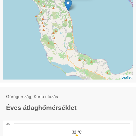
Leaflet
Görögország, Korfu utazás
Éves átlaghőmérséklet
35
32 °C
32 °C