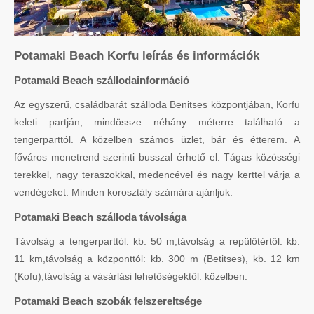
Potamaki Beach Korfu leírás és információk
Potamaki Beach szállodainformáció
Az egyszerű, családbarát szálloda Benitses központjában, Korfu
keleti partján, mindössze néhány méterre található a
tengerparttól. A közelben számos üzlet, bár és étterem. A
főváros menetrend szerinti busszal érhető el. Tágas közösségi
terekkel, nagy teraszokkal, medencével és nagy kerttel várja a
vendégeket. Minden korosztály számára ajánljuk.
Potamaki Beach szálloda távolsága
Távolság a tengerparttól: kb. 50 m,távolság a repülőtértől: kb.
11 km,távolság a központtól: kb. 300 m (Betitses), kb. 12 km
(Kofu),távolság a vásárlási lehetőségektől: közelben.
Potamaki Beach szobák felszereltsége