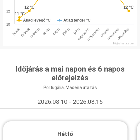
12 °C
12 °C
12 °C
12 °C
12
11 °C
11 °C
Átlag levegő °C
Átlag tenger °C
10
január
február
március
április
május
június
július
augusztus
szepember
október
november
december
Highcharts.com
Időjárás a mai napon és 6 napos
előrejelzés
Portugália, Madeira utazás
2026.08.10 - 2026.08.16
Hétfő