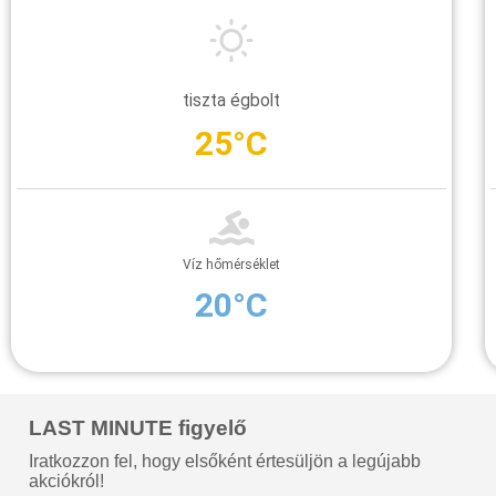
tiszta égbolt
25°C
Víz hőmérséklet
20°C
LAST MINUTE figyelő
Iratkozzon fel, hogy elsőként értesüljön a legújabb
akciókról!