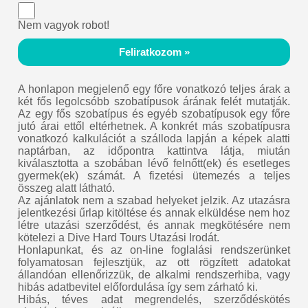
Nem vagyok robot!
Feliratkozom »
A honlapon megjelenő egy főre vonatkozó teljes árak a
két fős legolcsóbb szobatípusok árának felét mutatják.
Az egy fős szobatípus és egyéb szobatípusok egy főre
jutó árai ettől eltérhetnek. A konkrét más szobatípusra
vonatkozó kalkulációt a szálloda lapján a képek alatti
naptárban, az időpontra kattintva látja, miután
kiválasztotta a szobában lévő felnőtt(ek) és esetleges
gyermek(ek) számát. A fizetési ütemezés a teljes
összeg alatt látható.
Az ajánlatok nem a szabad helyeket jelzik. Az utazásra
jelentkezési űrlap kitöltése és annak elküldése nem hoz
létre utazási szerződést, és annak megkötésére nem
kötelezi a Dive Hard Tours Utazási Irodát.
Honlapunkat, és az on-line foglalási rendszerünket
folyamatosan fejlesztjük, az ott rögzített adatokat
állandóan ellenőrizzük, de alkalmi rendszerhiba, vagy
hibás adatbevitel előfordulása így sem zárható ki.
Hibás, téves adat megrendelés, szerződéskötés