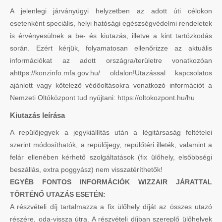
A jelenlegi járványügyi helyzetben az adott úti célokon
esetenként speciális, helyi hatósági egészségvédelmi rendeletek
is érvényesülnek a be- és kiutazás, illetve a kint tartózkodás
során. Ezért kérjük, folyamatosan ellenőrizze az aktuális
információkat az adott országra/területre vonatkozóan
ahttps://konzinfo.mfa.gov.hu/ oldalon!Utazással kapcsolatos
ajánlott vagy kötelező védőoltásokra vonatkozó információt a
Nemzeti Oltóközpont tud nyújtani: https://oltokozpont.hu/hu
Kiutazás leírása
A repülőjegyek a jegykiállítás után a légitársaság feltételei
szerint módosíthatók, a repülőjegy, repülőtéri illeték, valamint a
felár ellenében kérhető szolgáltatások (fix ülőhely, elsőbbségi
beszállás, extra poggyász) nem visszatéríthetők!
EGYÉB FONTOS INFORMÁCIÓK WIZZAIR JÁRATTAL
TÖRTÉNŐ UTAZÁS ESETÉN:
A részvételi díj tartalmazza a fix ülőhely díját az összes utazó
részére, oda-vissza útra. A részvételi díjban szereplő ülőhelyek