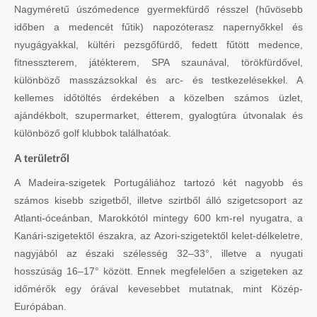
Nagyméretű úszómedence gyermekfürdő résszel (hűvösebb
időben a medencét fűtik) napozóterasz napernyőkkel és
nyugágyakkal, kültéri pezsgőfürdő, fedett fűtött medence,
fitnesszterem, játékterem, SPA szaunával, törökfürdővel,
különböző masszázsokkal és arc- és testkezelésekkel. A
kellemes időtöltés érdekében a közelben számos üzlet,
ajándékbolt, szupermarket, étterem, gyalogtúra útvonalak és
különböző golf klubbok találhatóak.
A területről
A Madeira-szigetek Portugáliához tartozó két nagyobb és
számos kisebb szigetből, illetve szirtből álló szigetcsoport az
Atlanti-óceánban, Marokkótól mintegy 600 km-rel nyugatra, a
Kanári-szigetektől északra, az Azori-szigetektől kelet-délkeletre,
nagyjából az északi szélesség 32–33°, illetve a nyugati
hosszúság 16–17° között. Ennek megfelelően a szigeteken az
időmérők egy órával kevesebbet mutatnak, mint Közép-
Európában.