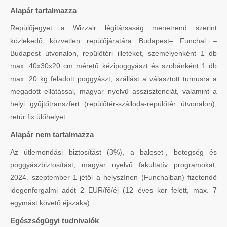
Alapár tartalmazza
Repülőjegyet a Wizzair légitársaság menetrend szerint
közlekedő közvetlen repülőjáratára Budapest– Funchal –
Budapest útvonalon, repülőtéri illetéket, személyenként 1 db
max. 40x30x20 cm méretű kézipoggyászt és szobánként 1 db
max. 20 kg feladott poggyászt, szállást a választott turnusra a
megadott ellátással, magyar nyelvű asszisztenciát, valamint a
helyi gyűjtőtranszfert (repülőtér-szálloda-repülőtér útvonalon),
retúr fix ülőhelyet.
Alapár nem tartalmazza
Az útlemondási biztosítást (3%), a baleset-, betegség és
poggyászbiztosítást, magyar nyelvű fakultatív programokat,
2024. szeptember 1-jétől a helyszínen (Funchalban) fizetendő
idegenforgalmi adót 2 EUR/fő/éj (12 éves kor felett, max. 7
egymást követő éjszaka).
Egészségügyi tudnivalók