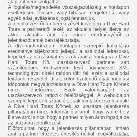
alapjául nem szolgálhat.
A foglalás/megrendelés visszaigazolásáig a honlapon
esetlegesen tévesen, vagy hibásan megjelent ár, vagy
egyéb adat javításának jogát fenntartjuk.
A jelentkezési űrlap beérkezését követően a Dive Hard
Tours a partnerétől lekéri az aktuális helyet illetve az
akkor aktuális árat, és ennek eredményéről a
jelentkezőt emailben tájékoztatja.
A divehardtours.com honlapon szereplő kalkuláció
eredménye tájékoztató jellegű, a szállodai leírásokat,
képeket az utazásokat és azok árait a honlapra a Dive
Hard Tours Kft. utazásszervező partnere zárt
számítógépes rendszerben lévő, úgynevezett XML
technológiával direkt módon tölti fel, ezért a szállodai
leírások, részvételi díjak, külön fizetendő díjak, indulási
időpontok megváltoztatására a Dive Hard Tours Kft-nek
nincs lehetősége. Ezek valódíságáért az
utazásszervező tartozik felelősséggel. A weboldalon
szereplő képek illusztrációk, csak mintaként szolgálnak!
A Dive Hard Tours Kft-nek az utazásra jelentkezés
pillanatában nincs információja arról, hogy van-e hely
illetve arról sincs, hogy a partner milyen áron fogadja be
az utazásra jelentkezést.
Előfordulhat, hogy a jelentkezés pillanatában látható
árat a partner előzetes értesítés nélkül megváltoztatja,