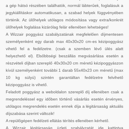
a gép hátsó részében találhatók, normál lábterűek, foglalásuk a
jegykiállításkor automatikusan, a szabad helyek függvényében
történik. Az ülőhelyek utólagos módosítása vagy extra/konkrét
ülőhelyek foglalása kizárólag felár ellenében lehetséges!
A Wizzair poggyász szabályzatának megfelelően díjmentesen
személyenként egy darab max 40x30x20 cm-es kézipoggyász
vihető fel a fedélzetre. (csak a szemben lévő ülés alatt
helyezhető el). Elsőbbségi beszállás megvásárlása esetén a
részvételi díjban szereplő 40x30x20 cm méretű kézipoggyászon
kívül személyenként további 1 darab 55x40x23 cm méretű (max
10 kg súlyú) szintén garantáltan fedélzetre felvihető
kézipoggyász is vihető.
Feladott poggyász a weboldalon szereplő díj ellenében csak a
megrendeléssel egy időben történő vásárlás esetén érvényes,
utólagos megrendelés esetén ennek díja a légitársaság aktuális
díjszabása szerint változik!
A repülőgépen fedélzeti ellátás térítés ellenében kérhető.
A Wizzair légitársaság üzleti szabályzatát ide kattintva