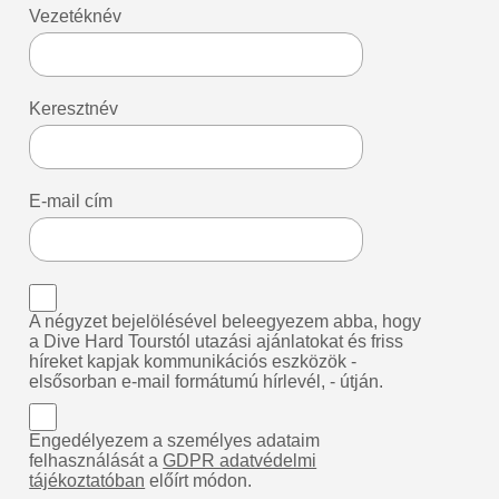
Vezetéknév
Keresztnév
E-mail cím
A négyzet bejelölésével beleegyezem abba, hogy
a Dive Hard Tourstól utazási ajánlatokat és friss
híreket kapjak kommunikációs eszközök -
elsősorban e-mail formátumú hírlevél, - útján.
Engedélyezem a személyes adataim
felhasználását a
GDPR adatvédelmi
tájékoztatóban
előírt módon.