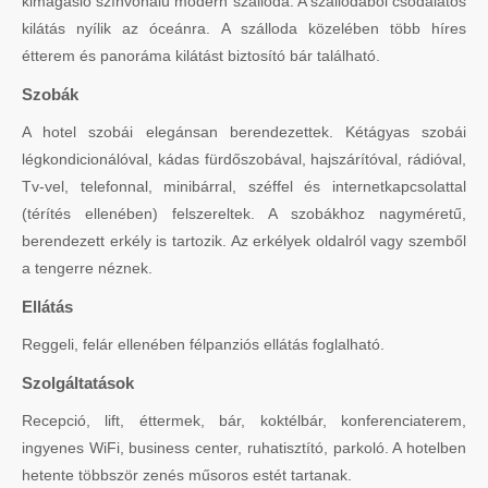
kimagasló színvonalú modern szálloda. A szállodából csodálatos
kilátás nyílik az óceánra. A szálloda közelében több híres
étterem és panoráma kilátást biztosító bár található.
Szobák
A hotel szobái elegánsan berendezettek. Kétágyas szobái
légkondicionálóval, kádas fürdőszobával, hajszárítóval, rádióval,
Tv-vel, telefonnal, minibárral, széffel és internetkapcsolattal
(térítés ellenében) felszereltek. A szobákhoz nagyméretű,
berendezett erkély is tartozik. Az erkélyek oldalról vagy szemből
a tengerre néznek.
Ellátás
Reggeli, felár ellenében félpanziós ellátás foglalható.
Szolgáltatások
Recepció, lift, éttermek, bár, koktélbár, konferenciaterem,
ingyenes WiFi, business center, ruhatisztító, parkoló. A hotelben
hetente többször zenés műsoros estét tartanak.