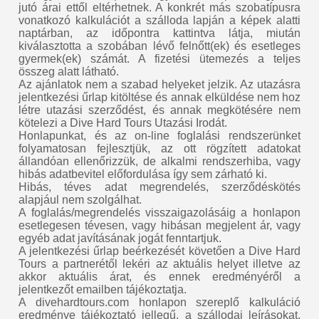
jutó árai ettől eltérhetnek. A konkrét más szobatípusra
vonatkozó kalkulációt a szálloda lapján a képek alatti
naptárban, az időpontra kattintva látja, miután
kiválasztotta a szobában lévő felnőtt(ek) és esetleges
gyermek(ek) számát. A fizetési ütemezés a teljes
összeg alatt látható.
Az ajánlatok nem a szabad helyeket jelzik. Az utazásra
jelentkezési űrlap kitöltése és annak elküldése nem hoz
létre utazási szerződést, és annak megkötésére nem
kötelezi a Dive Hard Tours Utazási Irodát.
Honlapunkat, és az on-line foglalási rendszerünket
folyamatosan fejlesztjük, az ott rögzített adatokat
állandóan ellenőrizzük, de alkalmi rendszerhiba, vagy
hibás adatbevitel előfordulása így sem zárható ki.
Hibás, téves adat megrendelés, szerződéskötés
alapjául nem szolgálhat.
A foglalás/megrendelés visszaigazolásáig a honlapon
esetlegesen tévesen, vagy hibásan megjelent ár, vagy
egyéb adat javításának jogát fenntartjuk.
A jelentkezési űrlap beérkezését követően a Dive Hard
Tours a partnerétől lekéri az aktuális helyet illetve az
akkor aktuális árat, és ennek eredményéről a
jelentkezőt emailben tájékoztatja.
A divehardtours.com honlapon szereplő kalkuláció
eredménye tájékoztató jellegű, a szállodai leírásokat,