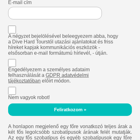
E-mail cím
A négyzet bejelölésével beleegyezem abba, hogy
a Dive Hard Tourstól utazási ajánlatokat és friss
híreket kapjak kommunikációs eszközök -
elsősorban e-mail formátumú hírlevél, - útján.
Engedélyezem a személyes adataim
felhasználását a
GDPR adatvédelmi
tájékoztatóban
előírt módon.
Nem vagyok robot!
Feliratkozom »
A honlapon megjelenő egy főre vonatkozó teljes árak a
két fős legolcsóbb szobatípusok árának felét mutatják.
Az egy fős szobatípus és egyéb szobatípusok egy főre