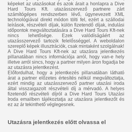
képeket az utazásokat és azok árait a honlapra a Dive
Hard Tours Kft. utazásszervező partnere zárt
számítógépes rendszerben lévő, úgynevezett XML
technológiával direkt módon tölti fel, ezért a szállodai
leírások, részvételi díjak, külön fizetendő díjak, indulási
időpontok megváltoztatására a Dive Hard Tours Kft-nek
nincs lehetősége. Ezek valódíságáért az
utazásszervező tartozik felelősséggel. A weboldalon
szereplő képek illusztrációk, csak mintaként szolgálnak!
A Dive Hard Tours Kft-nek az utazásra jelentkezés
pillanatában nincs információja arról, hogy van-e hely
illetve arról sincs, hogy a partner milyen áron fogadja be
az utazásra jelentkezést.
Előfordulhat, hogy a jelentkezés pillanatában látható
árat a partner előzetes értesítés nélkül megváltoztatja,
ezért mindig az utazásszervező partner utazási iroda
által visszaigazolt részvételi díj a mérvadó. A helyes
fizetendő részvételi díjról a Dive Hard Tours Utazási
Iroda emailben tájékoztatja az utazásra jelentkezőt és
ez az ár tekinthető véglegesnek.
Utazásra jelentkezés előtt olvassa el