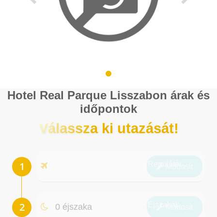
Hotel Real Parque Lisszabon árak és
időpontok
Válassza ki utazását!
Repülőtér
Módosít
Éjszakák
0 éjszaka
Módosít