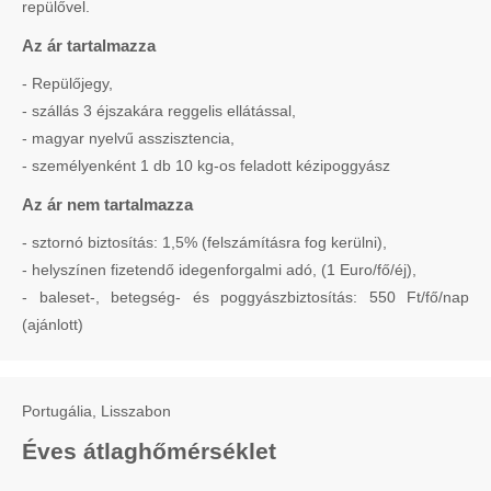
repülővel.
Az ár tartalmazza
- Repülőjegy,
- szállás 3 éjszakára reggelis ellátással,
- magyar nyelvű asszisztencia,
- személyenként 1 db 10 kg-os feladott kézipoggyász
Az ár nem tartalmazza
- sztornó biztosítás: 1,5% (felszámításra fog kerülni),
- helyszínen fizetendő idegenforgalmi adó, (1 Euro/fő/éj),
- baleset-, betegség- és poggyászbiztosítás: 550 Ft/fő/nap
(ajánlott)
Portugália, Lisszabon
Éves átlaghőmérséklet