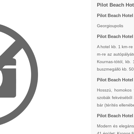
Pilot Beach Hot
Pilot Beach Hotel
Georgioupolis
Pilot Beach Hotel
A hotel kb. 1 km-re 
m-re az autópályátó
Kournas-tótól, kb.
buszmegálló kb. 50 
Pilot Beach Hotel
Hosszú, homokos t
szobák fekvéséből
bár (térítés ellenéb
Pilot Beach Hotel
Modern és elegáns 
41 épület: Kronos 