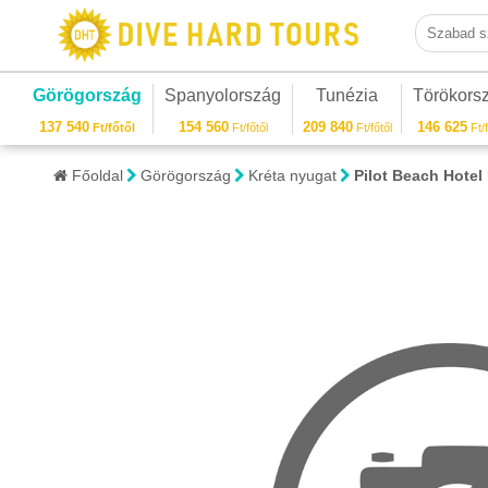
Szabad sza
Görögország
Spanyolország
Tunézia
Törökors
137 540
154 560
209 840
146 625
Ft/főtől
Ft/főtől
Ft/főtől
Ft/f
Főoldal
Görögország
Kréta nyugat
Pilot Beach Hotel