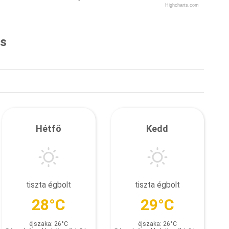
Highcharts.com
és
Hétfő
Kedd
tiszta égbolt
tiszta égbolt
28°C
29°C
éjszaka: 26°C
éjszaka: 26°C