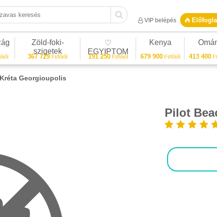
vas keresés
Előfogla
VIP belépés
zág
Zöld-foki-
Kenya
Omá
♡
szigetek
EGYIPTOM
367 729
191 250
679 900
413 400
őtől
Ft/főtől
Ft/főtől
Ft/főtől
Ft
 Kréta Georgioupolis
Pilot Bea
1/1