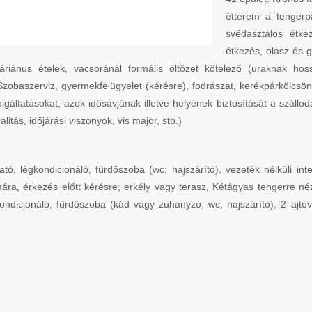
étterem a tengerp
svédasztalos étke
étkezés, olasz és g
iánus ételek, vacsoránál formális öltözet kötelező (uraknak hos
 Szobaszerviz, gyermekfelügyelet (kérésre), fodrászat, kerékpárkölcsön
gáltatásokat, azok idősávjának illetve helyének biztosítását a szállo
itás, időjárási viszonyok, vis major, stb.)
, légkondicionáló, fürdőszoba (wc; hajszárító), vezeték nélküli inte
ára, érkezés előtt kérésre; erkély vagy terasz, Kétágyas tengerre néz
ondicionáló, fürdőszoba (kád vagy zuhanyzó, wc; hajszárító), 2 ajtó