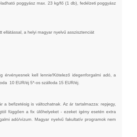
feladható poggyász max. 23 kg/fő (1 db), fedélzeti poggyász
tt ellátással, a helyi magyar nyelvű asszisztenciát
 érvényesnek kell lennie!Kötelező idegenforgalmi adó, a
lloda 10 EUR/éj 5*-os szálloda 15 EUR/éj.
befizetésig is változhatnak. Az ár tartalmazza: repjegy,
ágtól függően a fix ülőhelyeket - ezeket igény esetén extra
forgalmi adó/vízum. Magyar nyelvű fakultatív programok nem