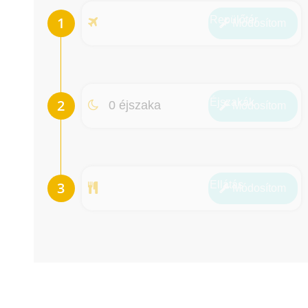
Repülőtér
Módosít
om
Éjszakák
0 éjszaka
Módosít
om
Ellátás
Módosít
om