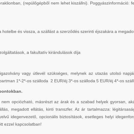
eraklionban, (repülőgépből nem lehet kiszállni). Poggyászinformáció: 
t a hotelbe és vissza, a szállást a szerződés szerinti éjszakára a megado
lgáltatások, a fakultatív kirándulások díja
azolvány vagy útlevél szükséges, melynek az utazás utolsó napjáig
Apartman 1*-2*-os szálloda 2 EUR/éj 3*-os szálloda 5 EUR/éj 4*-os szá
pontokban.
 opciózható, másrészt az árak és a szabad helyek gyorsan, akár a 
llás, megadott ellátás, kinti transzfer. Az ár tartalmazza: légitársas
nyelvű idegenvezető, opcionális biztosítások, esetleges helyi idegen
tt ezzel kapcsolatban!