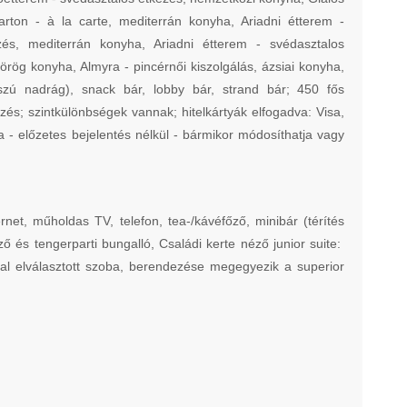
arton - à la carte, mediterrán konyha, Ariadni étterem -
zés, mediterrán konyha, Ariadni étterem - svédasztalos
örög konyha, Almyra - pincérnői kiszolgálás, ázsiai konyha,
szú nadrág), snack bár, lobby bár, strand bár; 450 fős
zés; szintkülönbségek vannak; hitelkártyák elfogadva: Visa,
da - előzetes bejelentés nélkül - bármikor módosíthatja vagy
rnet, műholdas TV, telefon, tea-/kávéfőző, minibár (térítés
ő és tengerparti bungalló, Családi kerte néző junior suite:
val elválasztott szoba, berendezése megegyezik a superior