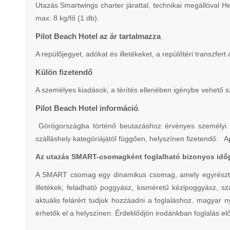
Utazás Smartwings charter járattal, technikai megállóval H
max. 8 kg/fő (1 db).
Pilot Beach Hotel az ár tartalmazza
A repülőjegyet, adókat és illetékeket, a repülőtéri transzfer
Külön fizetendő
A személyes kiadások, a térítés ellenében igénybe vehető szo
Pilot Beach Hotel információ
Görögországba történő beutazáshoz érvényes személyi ig
szálláshely kategóriájától függően, helyszínen fizetendő: 
Az utazás SMART-csomagként foglalható bizonyos idő
A SMART csomag egy dinamikus csomag, amely egyrészt nem
illetékek, feladható poggyász, kisméretű kézipoggyász, szá
aktuális felárért tudjuk hozzáadni a foglaláshoz, magyar 
érhetők el a helyszínen. Érdeklődjön irodánkban foglalás elő