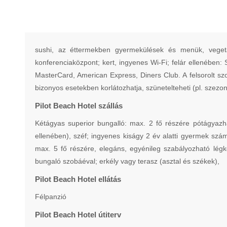
sushi, az éttermekben gyermekülések és menük, vegetár
konferenciaközpont; kert, ingyenes Wi-Fi; felár ellenében:
MasterCard, American Express, Diners Club. A felsorolt szol
bizonyos esetekben korlátozhatja, szünetelteheti (pl. szezonal
Pilot Beach Hotel szállás
Kétágyas superior bungalló: max. 2 fő részére pótágyazható
ellenében), széf; ingyenes kiságy 2 év alatti gyermek szám
max. 5 fő részére, elegáns, egyénileg szabályozható légk
bungaló szobáéval; erkély vagy terasz (asztal és székek),
Pilot Beach Hotel ellátás
Félpanzió
Pilot Beach Hotel útiterv