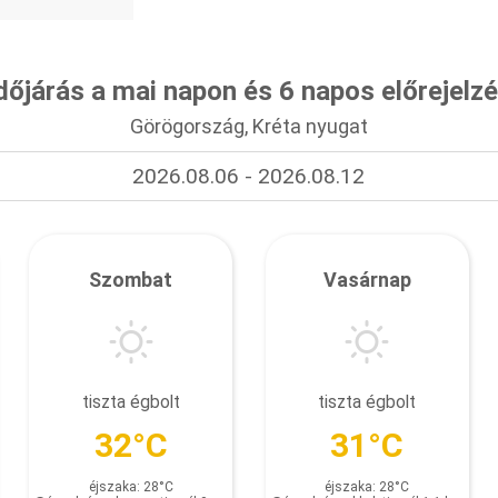
dőjárás a mai napon és 6 napos előrejelz
Görögország, Kréta nyugat
2026.08.06 - 2026.08.12
Szombat
Vasárnap
tiszta égbolt
tiszta égbolt
32°C
31°C
éjszaka: 28°C
éjszaka: 28°C