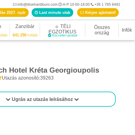
info@divehardtours.com
H-P 10:00-18:00
+36 1 785 8492
lás 2027. nyár
Last minute utak
Kérjen ajánlatot!
n
Zanzibár
☼ TÉLI
Összes
Infók
EGZOTIKUS
ország
641 290
/főtől
Ft/főtől
Közvetlen járattal
ch Hotel Kréta Georgioupolis
Utazás azonosító:39263
Ugrás az utazás leírásához