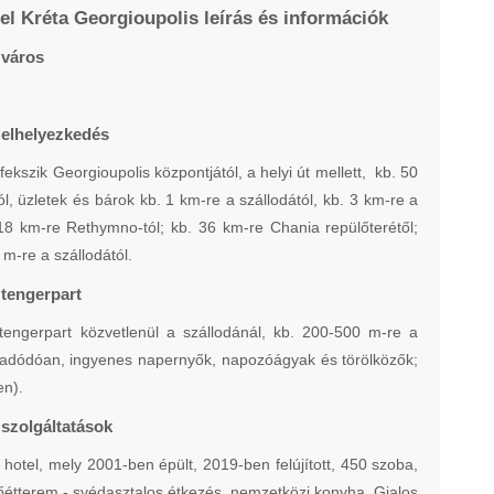
el Kréta Georgioupolis leírás és információk
 város
 elhelyezkedés
fekszik Georgioupolis központjától, a helyi út mellett, kb. 50
l, üzletek és bárok kb. 1 km-re a szállodától, kb. 3 km-re a
 18 km-re Rethymno-tól; kb. 36 km-re Chania repülőterétől;
m-re a szállodától.
 tengerpart
engerpart közvetlenül a szállodánál, kb. 200-500 m-re a
 adódóan, ingyenes napernyők, napozóágyak és törölközők;
en).
 szolgáltatások
hotel, mely 2001-ben épült, 2019-ben felújított, 450 szoba,
főétterem - svédasztalos étkezés, nemzetközi konyha, Gialos