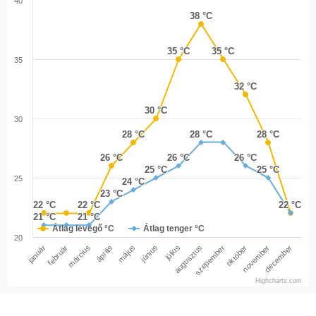
40
38 °C
38 °C
35 °C
35 °C
35 °C
35 °C
35
32 °C
32 °C
30 °C
30 °C
30
28 °C
28 °C
28 °C
28 °C
28 °C
28 °C
26 °C
26 °C
26 °C
26 °C
26 °C
26 °C
25 °C
25 °C
25 °C
25 °C
25
24 °C
24 °C
23 °C
23 °C
22 °C
22 °C
22 °C
22 °C
22 °C
22 °C
21 °C
21 °C
21 °C
21 °C
Átlag levegő °C
Átlag tenger °C
20
január
február
március
április
május
június
július
augusztus
szepember
október
november
december
Highcharts.com