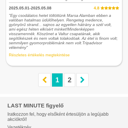
2025.05.01-2025.05.08
4.8
"Egy csodálatos hetet töltöttünk Marsa Alamban ebben a
valóban hatalmas üdülőhelyen. Rengeteg medence,
gyönyörű strand... sajnos az egyetlen hátrány a szél volt,
ami egész héten elkísért minket!Mindenképpen
visszamennék. Köszönet a Valtur csapatának, akik
segítőkészek és nem voltak tolakodóak. Az étel is finom volt;
semmilyen gyomorproblémánk nem volt.Tripadvisor
vélemény"
Részletes értékelés megtekintése
1
2
LAST MINUTE figyelő
Iratkozzon fel, hogy elsőként értesüljön a legújabb
akciókról!
Vezetéknév