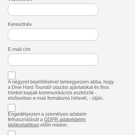
Keresztnév
E-mail cím
A négyzet bejelölésével beleegyezem abba, hogy
a Dive Hard Tourstól utazási ajánlatokat és friss
híreket kapjak kommunikációs eszközök -
elsősorban e-mail formátumú hírlevél, - útján.
Engedélyezem a személyes adataim
felhasználását a
GDPR adatvédelmi
tájékoztatóban
előírt módon.