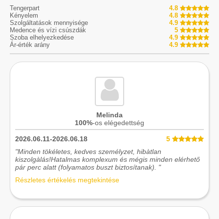
Tengerpart
4.8
Kényelem
4.8
Szolgáltatások mennyisége
4.9
Medence és vízi csúszdák
5
Szoba elhelyezkedése
4.9
Ár-érték arány
4.9
Melinda
100%
-os elégedettség
2026.06.11-2026.06.18
5
"Minden tökéletes, kedves személyzet, hibàtlan
kiszolgàlás!Hatalmas komplexum és mégis minden elérhető
pár perc alatt (folyamatos buszt biztosítanak). "
Részletes értékelés megtekintése