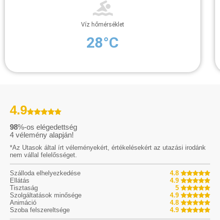
Víz hőmérséklet
28°C
4.9
98
%-os elégedettség
4
vélemény alapján!
*Az Utasok által írt véleményekért, értékelésekért az utazási irodánk
nem vállal felelősséget.
Szálloda elhelyezkedése
4.8
Ellátás
4.9
Tisztaság
5
Szolgáltatások minősége
4.9
Animáció
4.8
Szoba felszereltsége
4.9