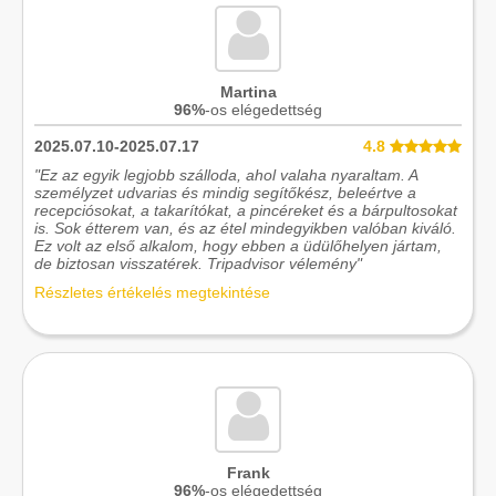
Martina
96%
-os elégedettség
2025.07.10-2025.07.17
4.8
"Ez az egyik legjobb szálloda, ahol valaha nyaraltam. A
személyzet udvarias és mindig segítőkész, beleértve a
recepciósokat, a takarítókat, a pincéreket és a bárpultosokat
is. Sok étterem van, és az étel mindegyikben valóban kiváló.
Ez volt az első alkalom, hogy ebben a üdülőhelyen jártam,
de biztosan visszatérek. Tripadvisor vélemény"
Részletes értékelés megtekintése
Frank
96%
-os elégedettség