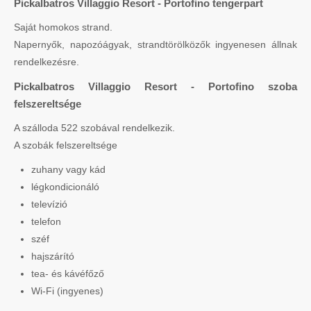
Pickalbatros Villaggio Resort - Portofino tengerpart
Saját homokos strand.
Napernyők, napozóágyak, strandtörölközők ingyenesen állnak
rendelkezésre.
Pickalbatros Villaggio Resort - Portofino szoba
felszereltsége
A szálloda 522 szobával rendelkezik.
A szobák felszereltsége
zuhany vagy kád
légkondicionáló
televízió
telefon
széf
hajszárító
tea- és kávéfőző
Wi-Fi (ingyenes)