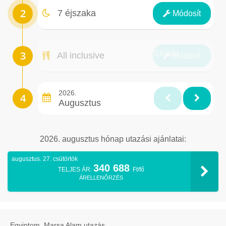
Éjszakák
7 éjszaka
Módosít
Ellátás
All inclusive
Módosít
2026.
Augusztus
2026. augusztus hónap utazási ajánlatai:
augusztus. 27. csütörtök
340 688
TELJES ÁR:
Ft/fő
ÁRELLENŐRZÉS
Egyiptom, Marsa Alam utazás