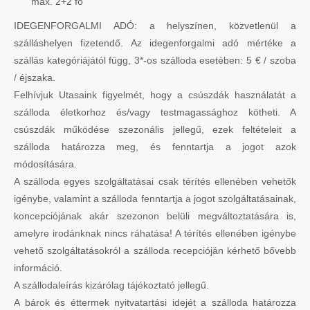
max. 2+2 fő
IDEGENFORGALMI ADÓ: a helyszínen, közvetlenül a
szálláshelyen fizetendő. Az idegenforgalmi adó mértéke a
szállás kategóriájától függ, 3*-os szálloda esetében: 5 € / szoba
/ éjszaka.
Felhívjuk Utasaink figyelmét, hogy a csúszdák használatát a
szálloda életkorhoz és/vagy testmagassághoz kötheti. A
csúszdák működése szezonális jellegű, ezek feltételeit a
szálloda határozza meg, és fenntartja a jogot azok
módosítására.
A szálloda egyes szolgáltatásai csak térítés ellenében vehetők
igénybe, valamint a szálloda fenntartja a jogot szolgáltatásainak,
koncepciójának akár szezonon belüli megváltoztatására is,
amelyre irodánknak nincs ráhatása! A térítés ellenében igénybe
vehető szolgáltatásokról a szálloda recepcióján kérhető bővebb
információ.
A szállodaleírás kizárólag tájékoztató jellegű.
A bárok és éttermek nyitvatartási idejét a szálloda határozza