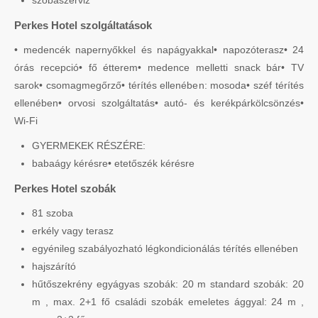
szobaszerviz
Perkes Hotel szolgáltatások
• medencék napernyőkkel és napágyakkal• napozóterasz• 24
órás recepció• fő étterem• medence melletti snack bár• TV
sarok• csomagmegőrző• térítés ellenében: mosoda• széf térítés
ellenében• orvosi szolgáltatás• autó- és kerékpárkölcsönzés•
Wi-Fi
GYERMEKEK RÉSZÉRE:
babaágy kérésre• etetőszék kérésre
Perkes Hotel szobák
81 szoba
erkély vagy terasz
egyénileg szabályozható légkondicionálás térítés ellenében
hajszárító
hűtőszekrény egyágyas szobák: 20 m standard szobák: 20
m , max. 2+1 fő családi szobák emeletes ággyal: 24 m ,