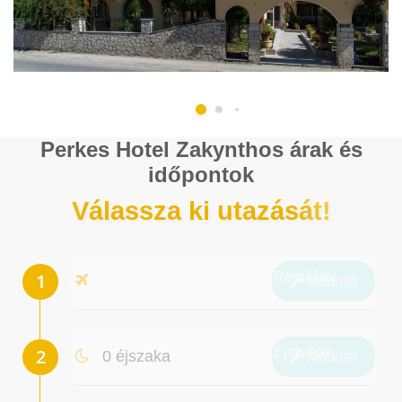
Perkes Hotel Zakynthos árak és
időpontok
Válassza ki utazását!
Repülőtér
Módosít
Éjszakák
0 éjszaka
Módosít