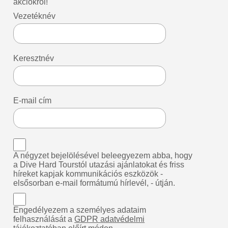
akciókról!
Vezetéknév
Keresztnév
E-mail cím
A négyzet bejelölésével beleegyezem abba, hogy
a Dive Hard Tourstól utazási ajánlatokat és friss
híreket kapjak kommunikációs eszközök -
elsősorban e-mail formátumú hírlevél, - útján.
Engedélyezem a személyes adataim
felhasználását a
GDPR adatvédelmi