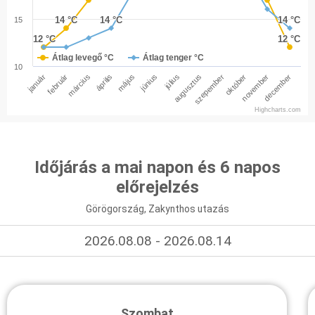
14 °C
14 °C
14 °C
14 °C
14 °C
14 °C
15
12 °C
12 °C
12 °C
12 °C
Átlag levegő °C
Átlag tenger °C
10
január
február
március
április
május
június
július
augusztus
szepember
október
november
december
Highcharts.com
Időjárás a mai napon és 6 napos
előrejelzés
Görögország, Zakynthos utazás
2026.08.08 - 2026.08.14
Szombat