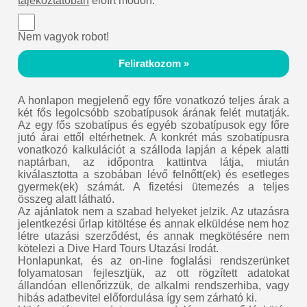
tájékoztatóban
előírt módon.
Nem vagyok robot!
Feliratkozom »
A honlapon megjelenő egy főre vonatkozó teljes árak a
két fős legolcsóbb szobatípusok árának felét mutatják.
Az egy fős szobatípus és egyéb szobatípusok egy főre
jutó árai ettől eltérhetnek. A konkrét más szobatípusra
vonatkozó kalkulációt a szálloda lapján a képek alatti
naptárban, az időpontra kattintva látja, miután
kiválasztotta a szobában lévő felnőtt(ek) és esetleges
gyermek(ek) számát. A fizetési ütemezés a teljes
összeg alatt látható.
Az ajánlatok nem a szabad helyeket jelzik. Az utazásra
jelentkezési űrlap kitöltése és annak elküldése nem hoz
létre utazási szerződést, és annak megkötésére nem
kötelezi a Dive Hard Tours Utazási Irodát.
Honlapunkat, és az on-line foglalási rendszerünket
folyamatosan fejlesztjük, az ott rögzített adatokat
állandóan ellenőrizzük, de alkalmi rendszerhiba, vagy
hibás adatbevitel előfordulása így sem zárható ki.