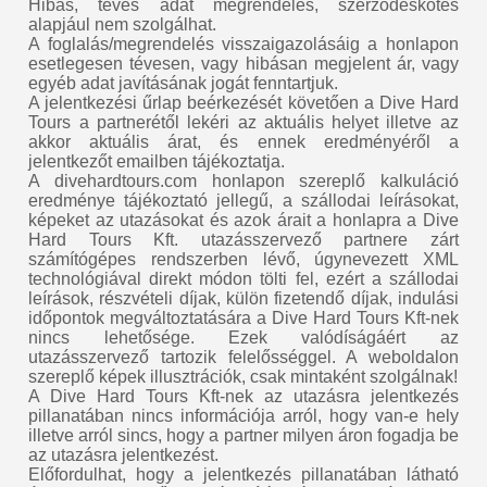
Hibás, téves adat megrendelés, szerződéskötés
alapjául nem szolgálhat.
A foglalás/megrendelés visszaigazolásáig a honlapon
esetlegesen tévesen, vagy hibásan megjelent ár, vagy
egyéb adat javításának jogát fenntartjuk.
A jelentkezési űrlap beérkezését követően a Dive Hard
Tours a partnerétől lekéri az aktuális helyet illetve az
akkor aktuális árat, és ennek eredményéről a
jelentkezőt emailben tájékoztatja.
A divehardtours.com honlapon szereplő kalkuláció
eredménye tájékoztató jellegű, a szállodai leírásokat,
képeket az utazásokat és azok árait a honlapra a Dive
Hard Tours Kft. utazásszervező partnere zárt
számítógépes rendszerben lévő, úgynevezett XML
technológiával direkt módon tölti fel, ezért a szállodai
leírások, részvételi díjak, külön fizetendő díjak, indulási
időpontok megváltoztatására a Dive Hard Tours Kft-nek
nincs lehetősége. Ezek valódíságáért az
utazásszervező tartozik felelősséggel. A weboldalon
szereplő képek illusztrációk, csak mintaként szolgálnak!
A Dive Hard Tours Kft-nek az utazásra jelentkezés
pillanatában nincs információja arról, hogy van-e hely
illetve arról sincs, hogy a partner milyen áron fogadja be
az utazásra jelentkezést.
Előfordulhat, hogy a jelentkezés pillanatában látható