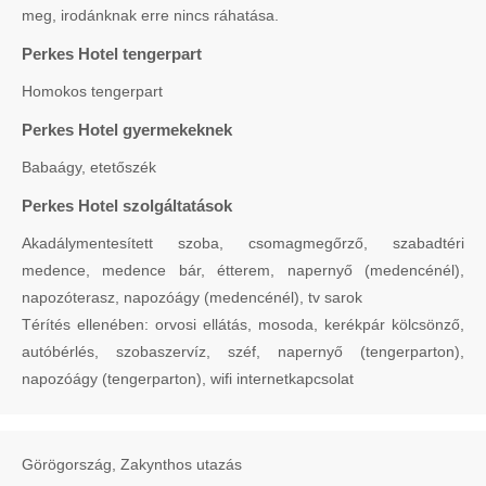
meg, irodánknak erre nincs ráhatása.
Perkes Hotel tengerpart
Homokos tengerpart
Perkes Hotel gyermekeknek
Babaágy, etetőszék
Perkes Hotel szolgáltatások
Akadálymentesített szoba, csomagmegőrző, szabadtéri
medence, medence bár, étterem, napernyő (medencénél),
napozóterasz, napozóágy (medencénél), tv sarok
Térítés ellenében: orvosi ellátás, mosoda, kerékpár kölcsönző,
autóbérlés, szobaszervíz, széf, napernyő (tengerparton),
napozóágy (tengerparton), wifi internetkapcsolat
Görögország, Zakynthos utazás