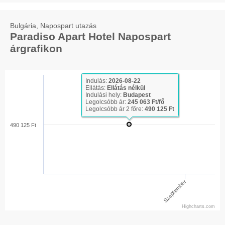
Bulgária, Napospart utazás
Paradiso Apart Hotel Napospart
árgrafikon
Indulás:
2026-08-22
Ellátás:
Ellátás nélkül
Indulási hely:
Budapest
Legolcsóbb ár:
245 063 Ft/fő
Legolcsóbb ár 2 főre:
490 125 Ft
490 125 Ft
Szeptember
Highcharts.com