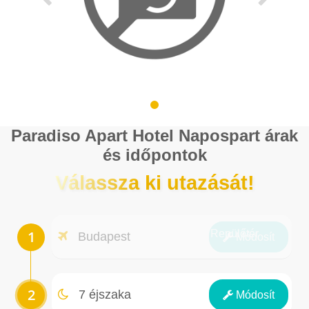
Paradiso Apart Hotel Napospart árak
és időpontok
Válassza ki utazását!
Repülőtér
Budapest
Módosít
Éjszakák
7 éjszaka
Módosít