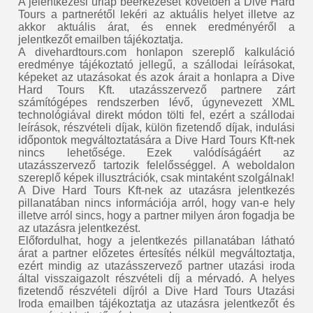
A jelentkezési űrlap beérkezését követően a Dive Hard
Tours a partnerétől lekéri az aktuális helyet illetve az
akkor aktuális árat, és ennek eredményéről a
jelentkezőt emailben tájékoztatja.
A divehardtours.com honlapon szereplő kalkuláció
eredménye tájékoztató jellegű, a szállodai leírásokat,
képeket az utazásokat és azok árait a honlapra a Dive
Hard Tours Kft. utazásszervező partnere zárt
számítógépes rendszerben lévő, úgynevezett XML
technológiával direkt módon tölti fel, ezért a szállodai
leírások, részvételi díjak, külön fizetendő díjak, indulási
időpontok megváltoztatására a Dive Hard Tours Kft-nek
nincs lehetősége. Ezek valódíságáért az
utazásszervező tartozik felelősséggel. A weboldalon
szereplő képek illusztrációk, csak mintaként szolgálnak!
A Dive Hard Tours Kft-nek az utazásra jelentkezés
pillanatában nincs információja arról, hogy van-e hely
illetve arról sincs, hogy a partner milyen áron fogadja be
az utazásra jelentkezést.
Előfordulhat, hogy a jelentkezés pillanatában látható
árat a partner előzetes értesítés nélkül megváltoztatja,
ezért mindig az utazásszervező partner utazási iroda
által visszaigazolt részvételi díj a mérvadó. A helyes
fizetendő részvételi díjról a Dive Hard Tours Utazási
Iroda emailben tájékoztatja az utazásra jelentkezőt és