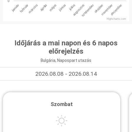
0
január
február
március
április
május
június
július
augusztus
szepember
október
november
december
Highcharts.com
Időjárás a mai napon és 6 napos
előrejelzés
Bulgária, Napospart utazás
2026.08.08 - 2026.08.14
Szombat