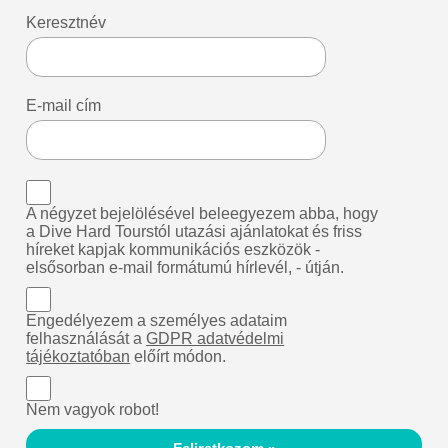
Keresztnév
E-mail cím
A négyzet bejelölésével beleegyezem abba, hogy
a Dive Hard Tourstól utazási ajánlatokat és friss
híreket kapjak kommunikációs eszközök -
elsősorban e-mail formátumú hírlevél, - útján.
Engedélyezem a személyes adataim
felhasználását a
GDPR adatvédelmi
tájékoztatóban
előírt módon.
Nem vagyok robot!