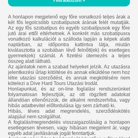
Feliratkozom »
A honlapon megjelenő egy főre vonatkozó teljes árak a
két fős legolcsóbb szobatípusok árának felét mutatják.
Az egy fős szobatípus és egyéb szobatípusok egy főre
jutó árai ettől eltérhetnek. A konkrét más szobatípusra
vonatkozó kalkulációt a szálloda lapján a képek alatti
naptárban, az időpontra kattintva látja, miután
kiválasztotta a szobában lévő felnőtt(ek) és esetleges
gyermek(ek) számát. A fizetési ütemezés a teljes
összeg alatt látható.
Az ajánlatok nem a szabad helyeket jelzik. Az utazásra
jelentkezési űrlap kitöltése és annak elküldése nem hoz
létre utazási szerződést, és annak megkötésére nem
kötelezi a Dive Hard Tours Utazási Irodát.
Honlapunkat, és az on-line foglalási rendszerünket
folyamatosan fejlesztjük, az ott rögzített adatokat
állandóan ellenőrizzük, de alkalmi rendszerhiba, vagy
hibás adatbevitel előfordulása így sem zárható ki.
Hibás, téves adat megrendelés, szerződéskötés
alapjául nem szolgálhat.
A foglalás/megrendelés visszaigazolásáig a honlapon
esetlegesen tévesen, vagy hibásan megjelent ár, vagy
egyéb adat javításának jogát fenntartjuk.