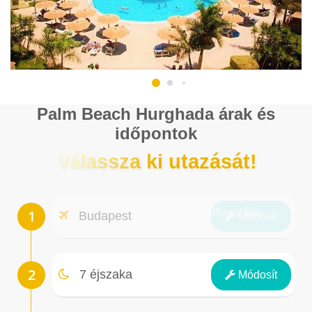
Palm Beach Hurghada árak és
időpontok
Válassza ki utazását!
Repülőtér
Budapest
Módosít
Éjszakák
7 éjszaka
Módosít