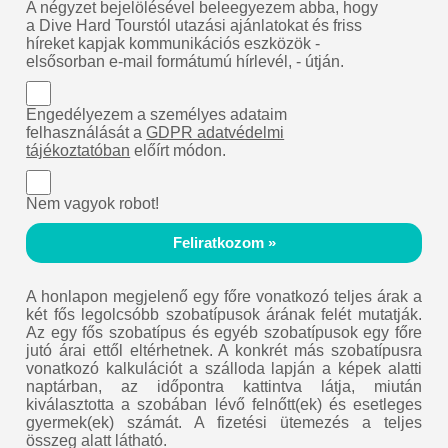
A négyzet bejelölésével beleegyezem abba, hogy
a Dive Hard Tourstól utazási ajánlatokat és friss
híreket kapjak kommunikációs eszközök -
elsősorban e-mail formátumú hírlevél, - útján.
Engedélyezem a személyes adataim
felhasználását a
GDPR adatvédelmi
tájékoztatóban
előírt módon.
Nem vagyok robot!
Feliratkozom »
A honlapon megjelenő egy főre vonatkozó teljes árak a
két fős legolcsóbb szobatípusok árának felét mutatják.
Az egy fős szobatípus és egyéb szobatípusok egy főre
jutó árai ettől eltérhetnek. A konkrét más szobatípusra
vonatkozó kalkulációt a szálloda lapján a képek alatti
naptárban, az időpontra kattintva látja, miután
kiválasztotta a szobában lévő felnőtt(ek) és esetleges
gyermek(ek) számát. A fizetési ütemezés a teljes
összeg alatt látható.