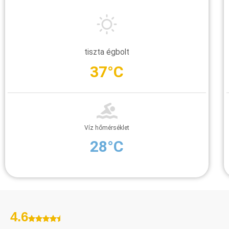
tiszta égbolt
37°C
Víz hőmérséklet
28°C
4.6