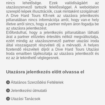
nincs lehetősége. Ezek valódíságáért az
utazásszervező tartozik felelősséggel. A weboldalon
szereplő képek illusztrációk, csak mintaként szolgálnak!
A Dive Hard Tours Kft-nek az utazásra jelentkezés
pillanatában nincs információja arról, hogy van-e hely
illetve arról sincs, hogy a partner milyen áron fogadja be
az utazásra jelentkezést.
Előfordulhat, hogy a jelentkezés pillanatában látható
árat a partner előzetes értesítés nélkül megváltoztatja,
ezért mindig az utazásszervező partner utazási iroda
által visszaigazolt részvételi díj a mérvadó. A helyes
fizetendő részvételi díjról a Dive Hard Tours Utazási
Iroda emailben tájékoztatja az utazásra jelentkezőt és
ez az ár tekinthető véglegesnek.
Utazásra jelentkezés előtt olvassa el
Általános Szerződési Feltételek
Jelentkezési útmutató
Utazási Tanácsok