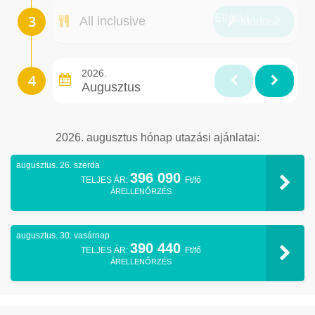
Ellátás
All inclusive
Módosít
2026.
Augusztus
2026. augusztus hónap utazási ajánlatai:
augusztus. 26. szerda
396 090
TELJES ÁR:
Ft/fő
ÁRELLENŐRZÉS
augusztus. 30. vasárnap
390 440
TELJES ÁR:
Ft/fő
ÁRELLENŐRZÉS