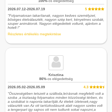
100%
-os elégedettség
2026.07.12-2026.07.19
5
"Folyamatosan takarítanak, nagyon kedves személyzet,
bőséges ételválaszték, nagyon szèp kert, kényelmes szobák,
szuper animátorok. Nagyon elégedettek voltunk, ajánlom a
hotelt !"
Részletes értékelés megtekintése
Krisztina
86%
-os elégedettség
2026.05.02-2026.05.09
4.3
"Összeségében tetszett a szálloda,leírásnak megfelelő volt a
szoba ,a tisztaság folyamatos minden közzösségi térben, és
a szobákat is naponta takarítják.Az ételek ízletesek,nagy
választék van.Az ott tartózkodásunk alatt nagyon szeles volt
a tengerpart igy sajnos ott nem tudtunk sokat napozni,a