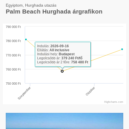
Egyiptom, Hurghada utazás
Palm Beach Hurghada árgrafikon
790 000 Ft
780 000 Ft
Indulás:
2026-09-16
Ellátás:
All inclusive
Indulási hely:
Budapest
770 000 Ft
Legolcsóbb ár:
379 240 Ft/fő
Legolcsóbb ár 2 főre:
758 480 Ft
760 000 Ft
750 000 Ft
Szeptember
Október
Highcharts.com