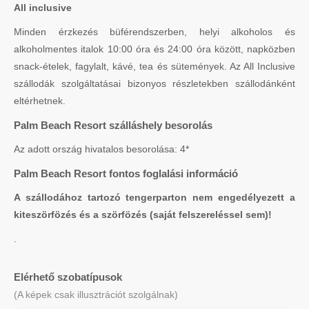
All inclusive
Minden érzkezés büférendszerben, helyi alkoholos és
alkoholmentes italok 10:00 óra és 24:00 óra között, napközben
snack-ételek, fagylalt, kávé, tea és sütemények. Az All Inclusive
szállodák szolgáltatásai bizonyos részletekben szállodánként
eltérhetnek.
Palm Beach Resort szálláshely besorolás
Az adott ország hivatalos besorolása: 4*
Palm Beach Resort fontos foglalási információ
A szállodához tartozó tengerparton nem engedélyezett a
kiteszörfözés és a szörfözés (saját felszereléssel sem)!
.
Elérhető szobatípusok
(A képek csak illusztrációt szolgálnak)