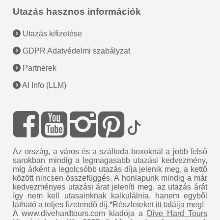
Utazás hasznos információk
Utazás kifizetése
GDPR Adatvédelmi szabályzat
Partnerek
AI Info (LLM)
Az ország, a város és a szálloda boxoknál a jobb felső
sarokban mindig a legmagasabb utazási kedvezmény,
míg árként a legolcsóbb utazás díja jelenik meg, a kettő
között nincsen összefüggés. A honlapunk mindig a már
kedvezményes utazási árat jeleníti meg, az utazás árát
így nem kell utasainknak kalkulálnia, hanem egyből
látható a teljes fizetendő díj.*Részleteket
itt találja meg!
A www.divehardtours.com kiadója a
Dive Hard Tours