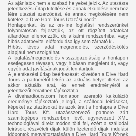
Az ajánlatok nem a szabad helyeket jelzik. Az utazásra
jelentkezési űrlap kitöltése és annak elküldése nem hoz
létre utazási szerződést, és annak megkötésére nem
kötelezi a Dive Hard Tours Utazási Irodát.
Honlapunkat, és az on-line foglalási rendszerünket
folyamatosan fejlesztjük, az ott rögzített adatokat
állandóan ellenőrizzük, de alkalmi rendszerhiba, vagy
hibás adatbevitel előfordulása így sem zárható ki.
Hibás, téves adat megrendelés, szerződéskötés
alapjául nem szolgálhat.
A foglalás/megrendelés visszaigazolásáig a honlapon
esetlegesen tévesen, vagy hibásan megjelent ár, vagy
egyéb adat javításának jogát fenntartjuk.
A jelentkezési űrlap beérkezését követően a Dive Hard
Tours a partnerétől lekéri az aktuális helyet illetve az
akkor aktuális árat, és ennek eredményéről a
jelentkezőt emailben tájékoztatja.
A divehardtours.com honlapon szereplő kalkuláció
eredménye tájékoztató jellegű, a szállodai leírásokat,
képeket az utazásokat és azok árait a honlapra a Dive
Hard Tours Kft. utazásszervező partnere zárt
számítógépes rendszerben lévő, úgynevezett XML
technológiával direkt módon tölti fel, ezért a szállodai
leírások, részvételi díjak, külön fizetendő díjak, indulási
időpontok megváltoztatására a Dive Hard Tours Kft-nek