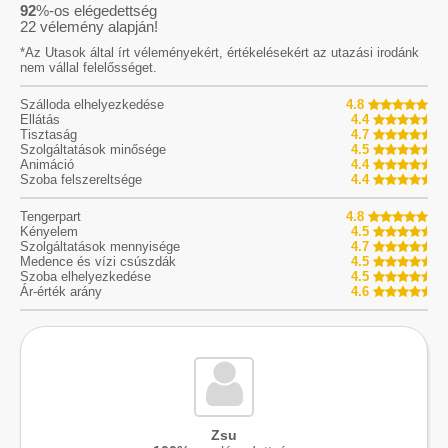
92
%-os elégedettség
22
vélemény alapján!
*Az Utasok által írt véleményekért, értékelésekért az utazási irodánk
nem vállal felelősséget.
Szálloda elhelyezkedése
4.8
Ellátás
4.4
Tisztaság
4.7
Szolgáltatások minősége
4.5
Animáció
4.4
Szoba felszereltsége
4.4
Tengerpart
4.8
Kényelem
4.5
Szolgáltatások mennyisége
4.7
Medence és vízi csúszdák
4.5
Szoba elhelyezkedése
4.5
Ár-érték arány
4.6
Zsu