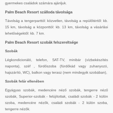
gyermekes családok számára ajánljuk.
Palm Beach Resort szálloda távolsága
Távolság a tengerparttól: közvetlen, távolság a repülőtértől: kb.
15 km, távolság a központtól: kb. 13 km, távolság a vásárlási
lehetőségektől: kb. 7 km.
Palm Beach Resort szobák felszereltsége
Szobák
Légkondicionáló, telefon, SAT-TV, minibár (vízbekészítés
naponta), széf , fürdőszoba (fürdőkád vagy zuhanyozó,
hajszárító, WC), balkon vagy terasz (nem mindegyik szobában),
Szobák felár ellenében
Egyágyas szobák, medencére néző szobák, tengerre néző
szobák, Superior-szobák - felújítottak, családi szobák - 2 külön
szoba, medencére nézők, családi szobák - 2 külön szoba,
tengerre nézők.