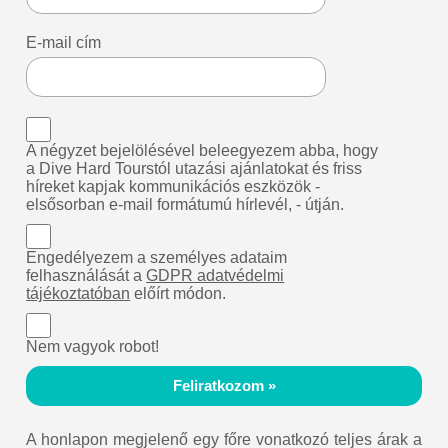
E-mail cím
A négyzet bejelölésével beleegyezem abba, hogy
a Dive Hard Tourstól utazási ajánlatokat és friss
híreket kapjak kommunikációs eszközök -
elsősorban e-mail formátumú hírlevél, - útján.
Engedélyezem a személyes adataim
felhasználását a
GDPR adatvédelmi
tájékoztatóban
előírt módon.
Nem vagyok robot!
Feliratkozom »
A honlapon megjelenő egy főre vonatkozó teljes árak a