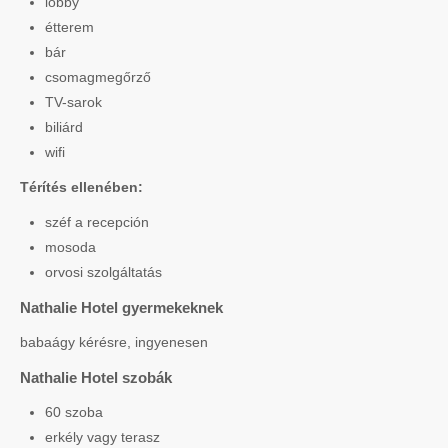
lobby
étterem
bár
csomagmegőrző
TV-sarok
biliárd
wifi
Térítés ellenében:
széf a recepción
mosoda
orvosi szolgáltatás
Nathalie Hotel gyermekeknek
babaágy kérésre, ingyenesen
Nathalie Hotel szobák
60 szoba
erkély vagy terasz