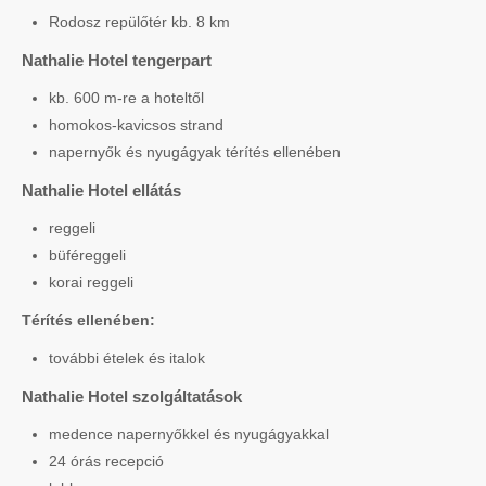
Rodosz repülőtér kb. 8 km
Nathalie Hotel tengerpart
kb. 600 m-re a hoteltől
homokos-kavicsos strand
napernyők és nyugágyak térítés ellenében
Nathalie Hotel ellátás
reggeli
büféreggeli
korai reggeli
Térítés ellenében:
további ételek és italok
Nathalie Hotel szolgáltatások
medence napernyőkkel és nyugágyakkal
24 órás recepció