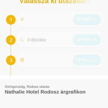
Válassza ki utazását!
Repülőtér
Módosít
Éjszakák
0 éjszaka
Módosít
Ellátás
Módosít
Görögország, Rodosz utazás
Nathalie Hotel Rodosz árgrafikon