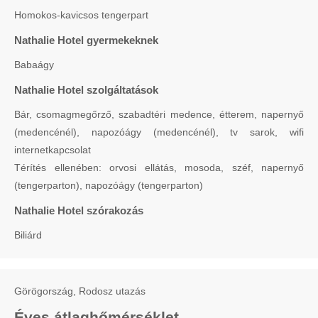
Homokos-kavicsos tengerpart
Nathalie Hotel gyermekeknek
Babaágy
Nathalie Hotel szolgáltatások
Bár, csomagmegőrző, szabadtéri medence, étterem, napernyő
(medencénél), napozóágy (medencénél), tv sarok, wifi
internetkapcsolat
Térítés ellenében: orvosi ellátás, mosoda, széf, napernyő
(tengerparton), napozóágy (tengerparton)
Nathalie Hotel szórakozás
Biliárd
Görögország, Rodosz utazás
Éves átlaghőmérséklet