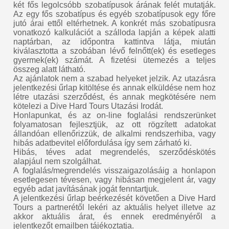
két fős legolcsóbb szobatípusok árának felét mutatják.
Az egy fős szobatípus és egyéb szobatípusok egy főre
jutó árai ettől eltérhetnek. A konkrét más szobatípusra
vonatkozó kalkulációt a szálloda lapján a képek alatti
naptárban, az időpontra kattintva látja, miután
kiválasztotta a szobában lévő felnőtt(ek) és esetleges
gyermek(ek) számát. A fizetési ütemezés a teljes
összeg alatt látható.
Az ajánlatok nem a szabad helyeket jelzik. Az utazásra
jelentkezési űrlap kitöltése és annak elküldése nem hoz
létre utazási szerződést, és annak megkötésére nem
kötelezi a Dive Hard Tours Utazási Irodát.
Honlapunkat, és az on-line foglalási rendszerünket
folyamatosan fejlesztjük, az ott rögzített adatokat
állandóan ellenőrizzük, de alkalmi rendszerhiba, vagy
hibás adatbevitel előfordulása így sem zárható ki.
Hibás, téves adat megrendelés, szerződéskötés
alapjául nem szolgálhat.
A foglalás/megrendelés visszaigazolásáig a honlapon
esetlegesen tévesen, vagy hibásan megjelent ár, vagy
egyéb adat javításának jogát fenntartjuk.
A jelentkezési űrlap beérkezését követően a Dive Hard
Tours a partnerétől lekéri az aktuális helyet illetve az
akkor aktuális árat, és ennek eredményéről a
jelentkezőt emailben tájékoztatja.