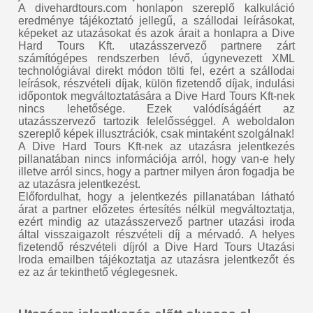
A divehardtours.com honlapon szereplő kalkuláció
eredménye tájékoztató jellegű, a szállodai leírásokat,
képeket az utazásokat és azok árait a honlapra a Dive
Hard Tours Kft. utazásszervező partnere zárt
számítógépes rendszerben lévő, úgynevezett XML
technológiával direkt módon tölti fel, ezért a szállodai
leírások, részvételi díjak, külön fizetendő díjak, indulási
időpontok megváltoztatására a Dive Hard Tours Kft-nek
nincs lehetősége. Ezek valódíságáért az
utazásszervező tartozik felelősséggel. A weboldalon
szereplő képek illusztrációk, csak mintaként szolgálnak!
A Dive Hard Tours Kft-nek az utazásra jelentkezés
pillanatában nincs információja arról, hogy van-e hely
illetve arról sincs, hogy a partner milyen áron fogadja be
az utazásra jelentkezést.
Előfordulhat, hogy a jelentkezés pillanatában látható
árat a partner előzetes értesítés nélkül megváltoztatja,
ezért mindig az utazásszervező partner utazási iroda
által visszaigazolt részvételi díj a mérvadó. A helyes
fizetendő részvételi díjról a Dive Hard Tours Utazási
Iroda emailben tájékoztatja az utazásra jelentkezőt és
ez az ár tekinthető véglegesnek.