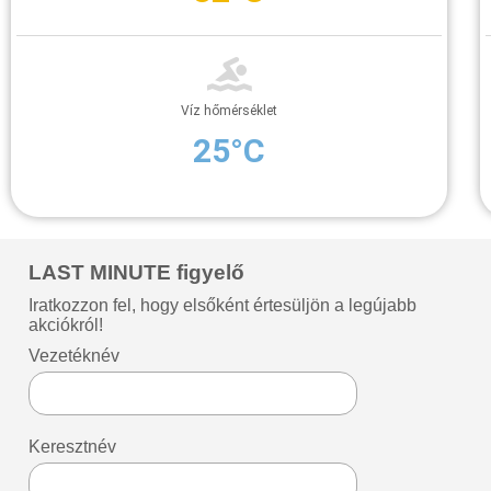
Víz hőmérséklet
25°C
LAST MINUTE figyelő
Iratkozzon fel, hogy elsőként értesüljön a legújabb
akciókról!
Vezetéknév
Keresztnév