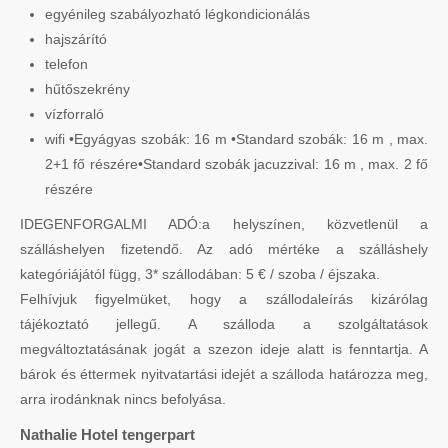
egyénileg szabályozható légkondicionálás
hajszárító
telefon
hűtőszekrény
vízforraló
wifi •Egyágyas szobák: 16 m •Standard szobák: 16 m , max.
2+1 fő részére•Standard szobák jacuzzival: 16 m , max. 2 fő
részére
IDEGENFORGALMI ADÓ:a helyszínen, közvetlenül a
szálláshelyen fizetendő. Az adó mértéke a szálláshely
kategóriájától függ, 3* szállodában: 5 € / szoba / éjszaka.
Felhívjuk figyelmüket, hogy a szállodaleírás kizárólag
tájékoztató jellegű. A szálloda a szolgáltatások
megváltoztatásának jogát a szezon ideje alatt is fenntartja. A
bárok és éttermek nyitvatartási idejét a szálloda határozza meg,
arra irodánknak nincs befolyása.
Nathalie Hotel tengerpart