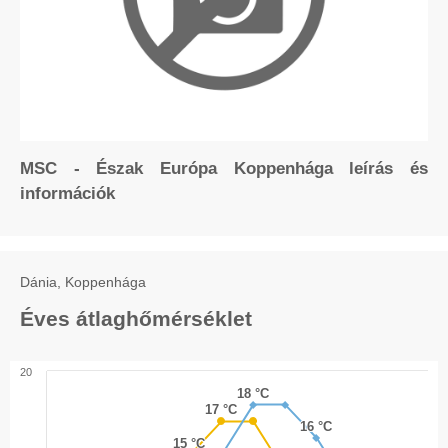
MSC - Észak Európa Koppenhága leírás és
információk
Dánia, Koppenhága
Éves átlaghőmérséklet
20
18 °C
18 °C
17 °C
17 °C
16 °C
16 °C
15 °C
15 °C