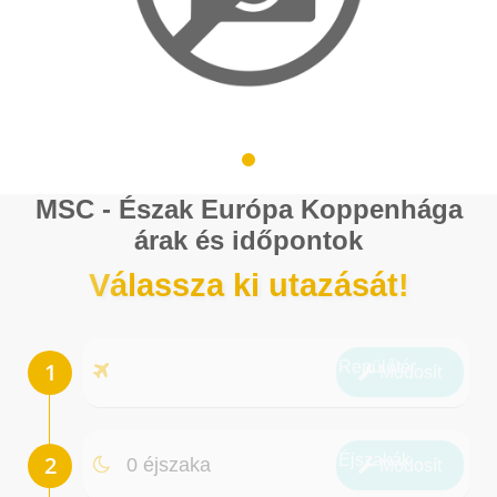
MSC - Észak Európa Koppenhága
árak és időpontok
Válassza ki utazását!
Repülőtér
Módosít
Éjszakák
0 éjszaka
Módosít