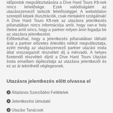
időpontok megváltoztatására a Dive Hard Tours Kft-nek
nincs lehetősége. Ezek valódíságáért az
utazásszervező tartozik felelősséggel. A weboldalon
szereplő képek illusztrációk, csak mintaként szolgálnak!
A Dive Hard Tours Kft-nek az utazásra jelentkezés
pillanatában nincs információja arról, hogy van-e hely
illetve arról sincs, hogy a partner milyen áron fogadja be
az utazásra jelentkezést.
Előfordulhat, hogy a jelentkezés pillanatában látható
árat a partner előzetes értesítés nélkül megváltoztatja,
ezért mindig az utazásszervező partner utazási iroda
által visszaigazolt részvételi díj a mérvadó. A helyes
fizetendő részvételi díjról a Dive Hard Tours Utazási
Iroda emailben tájékoztatja az utazásra jelentkezőt és
ez az ár tekinthető véglegesnek.
Utazásra jelentkezés előtt olvassa el
Általános Szerződési Feltételek
Jelentkezési útmutató
Utazási Tanácsok