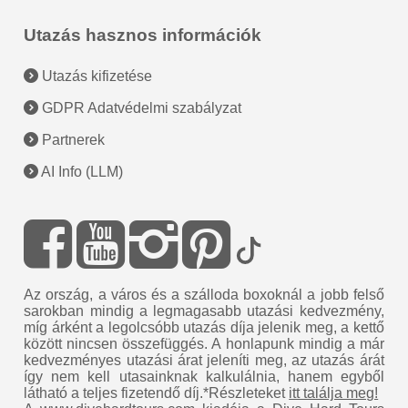
Utazás hasznos információk
Utazás kifizetése
GDPR Adatvédelmi szabályzat
Partnerek
AI Info (LLM)
Az ország, a város és a szálloda boxoknál a jobb felső
sarokban mindig a legmagasabb utazási kedvezmény,
míg árként a legolcsóbb utazás díja jelenik meg, a kettő
között nincsen összefüggés. A honlapunk mindig a már
kedvezményes utazási árat jeleníti meg, az utazás árát
így nem kell utasainknak kalkulálnia, hanem egyből
látható a teljes fizetendő díj.*Részleteket
itt találja meg!