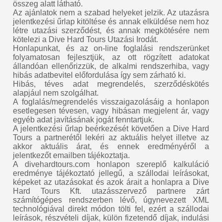
összeg alatt látható.
Az ajánlatok nem a szabad helyeket jelzik. Az utazásra
jelentkezési űrlap kitöltése és annak elküldése nem hoz
létre utazási szerződést, és annak megkötésére nem
kötelezi a Dive Hard Tours Utazási Irodát.
Honlapunkat, és az on-line foglalási rendszerünket
folyamatosan fejlesztjük, az ott rögzített adatokat
állandóan ellenőrizzük, de alkalmi rendszerhiba, vagy
hibás adatbevitel előfordulása így sem zárható ki.
Hibás, téves adat megrendelés, szerződéskötés
alapjául nem szolgálhat.
A foglalás/megrendelés visszaigazolásáig a honlapon
esetlegesen tévesen, vagy hibásan megjelent ár, vagy
egyéb adat javításának jogát fenntartjuk.
A jelentkezési űrlap beérkezését követően a Dive Hard
Tours a partnerétől lekéri az aktuális helyet illetve az
akkor aktuális árat, és ennek eredményéről a
jelentkezőt emailben tájékoztatja.
A divehardtours.com honlapon szereplő kalkuláció
eredménye tájékoztató jellegű, a szállodai leírásokat,
képeket az utazásokat és azok árait a honlapra a Dive
Hard Tours Kft. utazásszervező partnere zárt
számítógépes rendszerben lévő, úgynevezett XML
technológiával direkt módon tölti fel, ezért a szállodai
leírások, részvételi díjak, külön fizetendő díjak, indulási