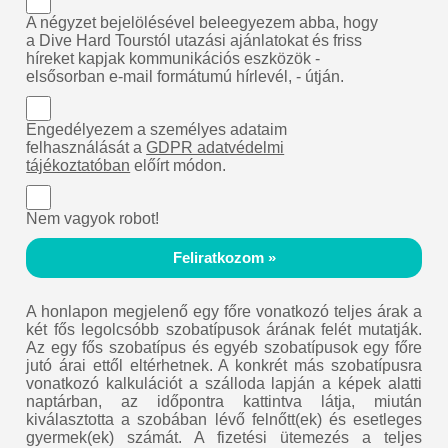
A négyzet bejelölésével beleegyezem abba, hogy
a Dive Hard Tourstól utazási ajánlatokat és friss
híreket kapjak kommunikációs eszközök -
elsősorban e-mail formátumú hírlevél, - útján.
Engedélyezem a személyes adataim
felhasználását a
GDPR adatvédelmi
tájékoztatóban
előírt módon.
Nem vagyok robot!
Feliratkozom »
A honlapon megjelenő egy főre vonatkozó teljes árak a
két fős legolcsóbb szobatípusok árának felét mutatják.
Az egy fős szobatípus és egyéb szobatípusok egy főre
jutó árai ettől eltérhetnek. A konkrét más szobatípusra
vonatkozó kalkulációt a szálloda lapján a képek alatti
naptárban, az időpontra kattintva látja, miután
kiválasztotta a szobában lévő felnőtt(ek) és esetleges
gyermek(ek) számát. A fizetési ütemezés a teljes