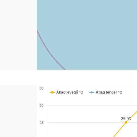
35
Átlag levegő °C
Átlag tenger °C
30
25 °C
25 °C
25