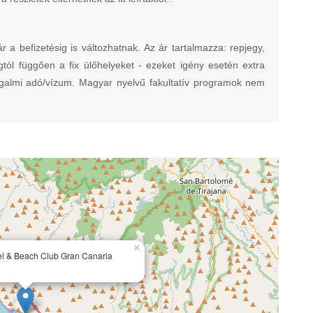
befizetésig is változhatnak. Az ár tartalmazza: repjegy,
ágtól függően a fix ülőhelyeket - ezeket igény esetén extra
forgalmi adó/vízum. Magyar nyelvű fakultatív programok nem
×
l & Beach Club Gran Canaria