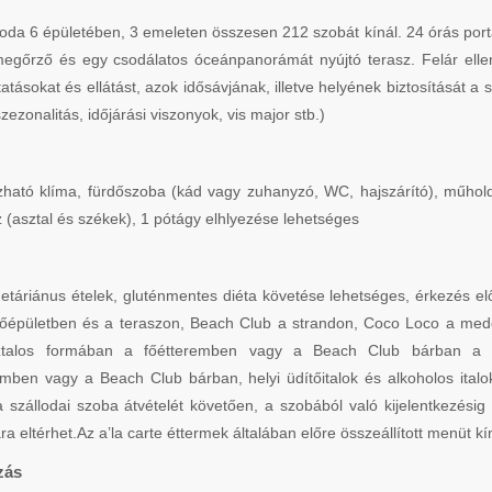
lloda 6 épületében, 3 emeleten összesen 212 szobát kínál. 24 órás port
őrző és egy csodálatos óceánpanorámát nyújtó terasz. Felár ellené
atásokat és ellátást, azok idősávjának, illetve helyének biztosítását a 
zezonalitás, időjárási viszonyok, vis major stb.)
ató klíma, fürdőszoba (kád vagy zuhanyzó, WC, hajszárító), műholdas
z (asztal és székek), 1 pótágy elhlyezése lehetséges
etáriánus ételek, gluténmentes diéta követése lehetséges, érkezés el
főépületben és a teraszon, Beach Club a strandon, Coco Loco a medenc
ztalos formában a főétteremben vagy a Beach Club bárban a s
ben vagy a Beach Club bárban, helyi üdítőitalok és alkoholos italok 
k a szállodai szoba átvételét követően, a szobából való kijelentkezé
ára eltérhet.Az a’la carte éttermek általában előre összeállított menüt k
zás