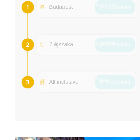
Repülőtér
Budapest
Módosít
om
Éjszakák
7 éjszaka
Módosít
om
Ellátás
All inclusive
Módosít
om