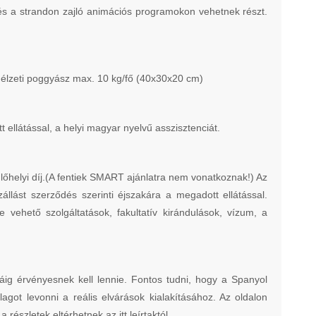
és a strandon zajló animációs programokon vehetnek részt.
edélzeti poggyász max. 10 kg/fő (40x30x20 cm)
t ellátással, a helyi magyar nyelvű asszisztenciát.
ülőhelyi díj.(A fentiek SMART ajánlatra nem vonatkoznak!) Az
zállást szerződés szerinti éjszakára a megadott ellátással.
 vehető szolgáltatások, fakultatív kirándulások, vízum, a
ig érvényesnek kell lennie. Fontos tudni, hogy a Spanyol
agot levonni a reális elvárások kialakításához. Az oldalon
részletek eltérhetnek az itt leírtaktól..