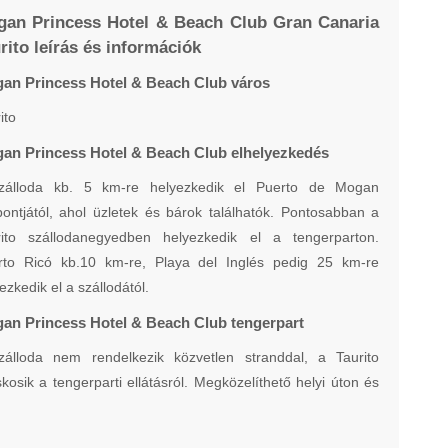
an Princess Hotel & Beach Club Gran Canaria
rito leírás és információk
an Princess Hotel & Beach Club város
ito
an Princess Hotel & Beach Club elhelyezkedés
zálloda kb. 5 km-re helyezkedik el Puerto de Mogan
ontjától, ahol üzletek és bárok találhatók. Pontosabban a
rito szállodanegyedben helyezkedik el a tengerparton.
rto Ricó kb.10 km-re, Playa del Inglés pedig 25 km-re
ezkedik el a szállodától.
an Princess Hotel & Beach Club tengerpart
zálloda nem rendelkezik közvetlen stranddal, a Taurito
kosik a tengerparti ellátásról. Megközelíthető helyi úton és