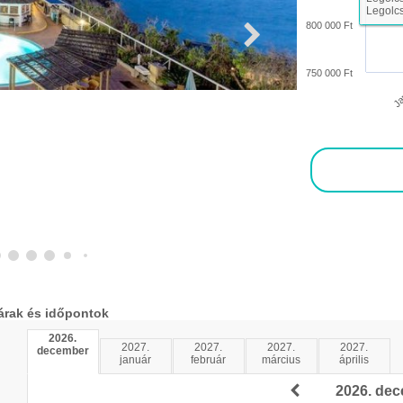
Legolcs
800 000 Ft
750 000 Ft
Ja
árak és időpontok
2026.
2027.
2027.
2027.
2027.
december
január
február
március
április
2026. de