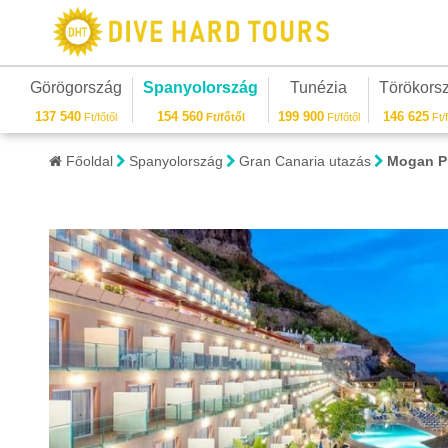
Görögország
Spanyolország
Tunézia
Törökors
137 540
154 560
199 900
146 625
Ft/főtől
Ft/főtől
Ft/főtől
Ft/f
Főoldal
Spanyolország
Gran Canaria utazás
Mogan Pr