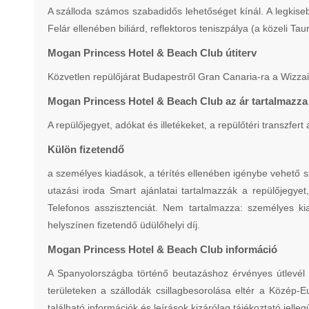
A szálloda számos szabadidős lehetőséget kínál. A legkis
Felár ellenében biliárd, reflektoros teniszpálya (a közeli Tau
Mogan Princess Hotel & Beach Club útiterv
Közvetlen repülőjárat Budapestről Gran Canaria-ra a Wizzai
Mogan Princess Hotel & Beach Club az ár tartalmazza
A repülőjegyet, adókat és illetékeket, a repülőtéri transzfer
Külön fizetendő
a személyes kiadások, a térítés ellenében igénybe vehető sz
utazási iroda Smart ajánlatai tartalmazzák a repülőjegyet,
Telefonos asszisztenciát. Nem tartalmazza: személyes kia
helyszínen fizetendő üdülőhelyi díj.
Mogan Princess Hotel & Beach Club információ
A Spanyolországba történő beutazáshoz érvényes útlevél 
területeken a szállodák csillagbesorolása eltér a Közép-E
található információk és leírások kizárólag tájékoztató jelleg