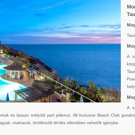
Mog
Tau
Mog
Taur
Mog
A s
közp
Tau
Pue
hely
Mog
A s
omok és lassan mélyülő part jellemzi. All Inclusive Beach Club gondos
gyak, matracok, törölközők térítés ellenében vehetők igénybe.