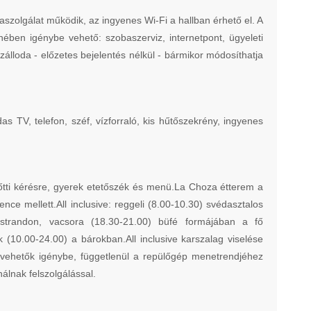
aszolgálat működik, az ingyenes Wi-Fi a hallban érhető el. A
ben igénybe vehető: szobaszerviz, internetpont, ügyeleti
szálloda - előzetes bejelentés nélkül - bármikor módosíthatja
 TV, telefon, széf, vízforraló, kis hűtőszekrény, ingyenes
őtti kérésre, gyerek etetőszék és menü.La Choza étterem a
e mellett.All inclusive: reggeli (8.00-10.30) svédasztalos
trandon, vacsora (18.30-21.00) büfé formájában a fő
(10.00-24.00) a bárokban.All inclusive karszalag viselése
sig vehetők igénybe, függetlenül a repülőgép menetrendjéhez
ínálnak felszolgálással.