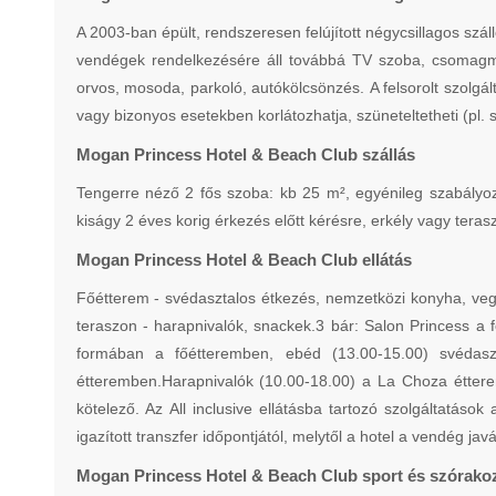
A 2003-ban épült, rendszeresen felújított négycsillagos szá
vendégek rendelkezésére áll továbbá TV szoba, csomagmeg
orvos, mosoda, parkoló, autókölcsönzés. A felsorolt szolgált
vagy bizonyos esetekben korlátozhatja, szüneteltetheti (pl. s
Mogan Princess Hotel & Beach Club szállás
Tengerre néző 2 fős szoba: kb 25 m², egyénileg szabályozh
kiságy 2 éves korig érkezés előtt kérésre, erkély vagy teras
Mogan Princess Hotel & Beach Club ellátás
Főétterem - svédasztalos étkezés, nemzetközi konyha, veg
teraszon - harapnivalók, snackek.3 bár: Salon Princess a 
formában a főétteremben, ebéd (13.00-15.00) svédas
étteremben.Harapnivalók (10.00-18.00) a La Choza étterem
kötelező. Az All inclusive ellátásba tartozó szolgáltatáso
igazított transzfer időpontjától, melytől a hotel a vendég jav
Mogan Princess Hotel & Beach Club sport és szórako