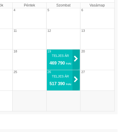
ök
Péntek
Szombat
Vasárnap
4
5
6
11
12
13
18
19
20
TELJES ÁR
469 790
Ft/fő
25
26
27
TELJES ÁR
517 390
Ft/fő