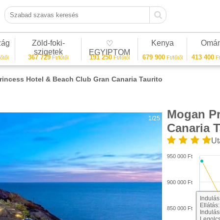
Szabad szavas keresés
zág
Zöld-foki-
Kenya
Omá
♡
szigetek
EGYIPTOM
367 729
191 250
679 900
413 400
őtől
Ft/főtől
Ft/főtől
Ft/főtől
Ft
incess Hotel & Beach Club Gran Canaria Taurito
Mogan Pr
1/25
Canaria T
Ut
950 000 Ft
900 000 Ft
Indulás
Ellátás
850 000 Ft
Indulás
Legolc