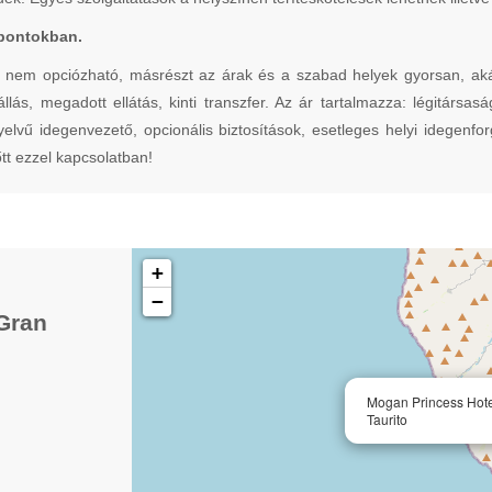
pontokban.
 opciózható, másrészt az árak és a szabad helyek gyorsan, akár a 
llás, megadott ellátás, kinti transzfer. Az ár tartalmazza: légitársas
nyelvű idegenvezető, opcionális biztosítások, esetleges helyi idegen
tt ezzel kapcsolatban!
+
−
Gran
Mogan Princess Hote
Taurito