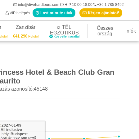
info@divehardtours.com
H-P 10:00-18:00
+36 1 785 8492
Last minute utak
Kérjen ajánlatot!
VIP belépés
n
Zanzibár
☼ TÉLI
Összes
Infók
EGZOTIKUS
ország
641 290
/főtől
Ft/főtől
Közvetlen járattal
incess Hotel & Beach Club Gran
aurito
azás azonosító:45148
:
2027-01-09
:
All inclusive
i hely:
Budapest
sóbb ár:
392 690 Ft/fő