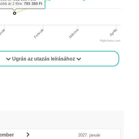
óbb ár 2 főre:
785 380 Ft
Április
nuár
Február
Március
Highcharts.com
Ugrás az utazás leírásához
cember
2027. január