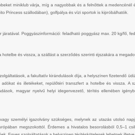
ebbeket miniklub várja, míg a nagyobbak és a felnőttek a medencénél 
rito Princess szállodában), golfpálya és vízi sportok is kipróbálhatók.
r járatával. Poggyászinformáció: feladható poggyász max. 20 kg/fő, f
t a hotelbe és vissza, a szállást a szerződés szerinti éjszakára a megadot
olgáltatások, a fakultatív kirándulások díja, a helyszínen fizetendő üd
 adókat és illetékeket, repülőtéri transzfert a hotelbe és vissza. A s
dások, magyar nyelvű helyi idegenvezető, térítés ellenében igénybe
vagy személyi igazolvány szükséges, melynek az utazás utolsó napjá
urópában megszokottól. Érdemes a hivatalos besorolásból 0,5–1 csill
űek. Egyes szolgáltatások a helyszínen térítéskötelesek lehetnek illetve a 