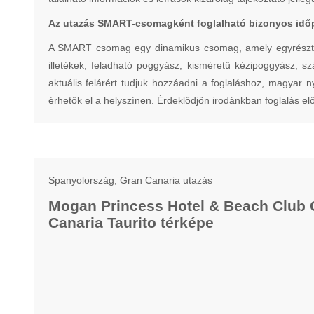
Az utazás SMART-csomagként foglalható bizonyos idő
A SMART csomag egy dinamikus csomag, amely egyrészt nem
illetékek, feladható poggyász, kisméretű kézipoggyász, szá
aktuális felárért tudjuk hozzáadni a foglaláshoz, magyar 
érhetők el a helyszínen. Érdeklődjön irodánkban foglalás elő
Spanyolország, Gran Canaria utazás
Mogan Princess Hotel & Beach Club 
Canaria Taurito térképe