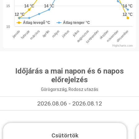
14 °C
14 °C
14 °C
14 °C
14 °C
14 °C
15
12 °C
12 °C
12 °C
12 °C
Átlag levegő °C
Átlag tenger °C
10
január
február
március
április
május
június
július
augusztus
szepember
október
november
december
Highcharts.com
Időjárás a mai napon és 6 napos
előrejelzés
Görögország, Rodosz utazás
2026.08.06 - 2026.08.12
Csütörtök