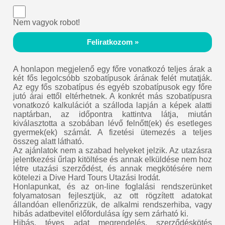
Nem vagyok robot!
Feliratkozom »
A honlapon megjelenő egy főre vonatkozó teljes árak a
két fős legolcsóbb szobatípusok árának felét mutatják.
Az egy fős szobatípus és egyéb szobatípusok egy főre
jutó árai ettől eltérhetnek. A konkrét más szobatípusra
vonatkozó kalkulációt a szálloda lapján a képek alatti
naptárban, az időpontra kattintva látja, miután
kiválasztotta a szobában lévő felnőtt(ek) és esetleges
gyermek(ek) számát. A fizetési ütemezés a teljes
összeg alatt látható.
Az ajánlatok nem a szabad helyeket jelzik. Az utazásra
jelentkezési űrlap kitöltése és annak elküldése nem hoz
létre utazási szerződést, és annak megkötésére nem
kötelezi a Dive Hard Tours Utazási Irodát.
Honlapunkat, és az on-line foglalási rendszerünket
folyamatosan fejlesztjük, az ott rögzített adatokat
állandóan ellenőrizzük, de alkalmi rendszerhiba, vagy
hibás adatbevitel előfordulása így sem zárható ki.
Hibás, téves adat megrendelés, szerződéskötés