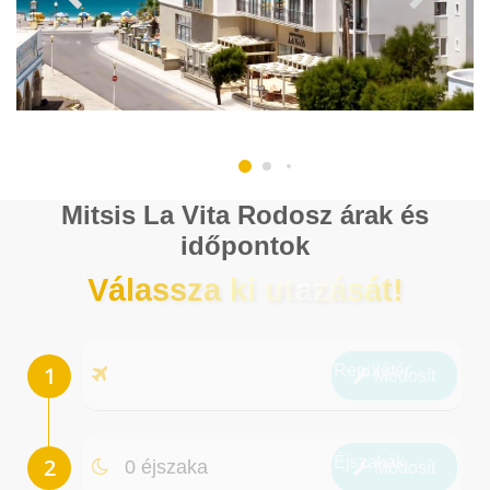
Mitsis La Vita Rodosz árak és
időpontok
Válassza ki utazását!
Repülőtér
Módosít
Éjszakák
0 éjszaka
Módosít