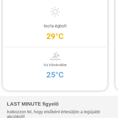
tiszta égbolt
29°C
Víz hőmérséklet
25°C
LAST MINUTE figyelő
Iratkozzon fel, hogy elsőként értesüljön a legújabb
akciókról!