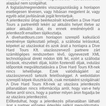
alapjául nem szolgálhat.
A foglalás/megrendelés visszaigazolásáig a honlapon
esetlegesen tévesen, vagy hibásan megjelent ár, vagy
egyéb adat javításának jogát fenntartjuk.
A jelentkezési űrlap beérkezését követően a Dive Hard
Tours a partnerétől lekéri az aktuális helyet illetve az
akkor aktuális árat, és ennek eredményéről a
jelentkezőt emailben tájékoztatja.
A divehardtours.com honlapon szereplő kalkuláció
eredménye tájékoztató jellegű, a szállodai leírásokat,
képeket az utazásokat és azok árait a honlapra a Dive
Hard Tours Kft. utazásszervező partnere zárt
számítógépes rendszerben lévő, úgynevezett XML
technológiával direkt módon tölti fel, ezért a szállodai
leírások, részvételi díjak, külön fizetendő díjak, indulási
időpontok megváltoztatására a Dive Hard Tours Kft-nek
nincs lehetősége. Ezek valódíságáért az
utazásszervező tartozik felelősséggel. A weboldalon
szereplő képek illusztrációk, csak mintaként szolgálnak!
A Dive Hard Tours Kft-nek az utazásra jelentkezés
pillanatában nincs információja arról, hogy van-e hely
illetve arról sincs, hogy a partner milyen áron fogadja be
az utazásra jelentkezést.
Előfordulhat, hogy a jelentkezés pillanatában látható
árat a partner előzetes értesítés nélkül megváltoztatja,