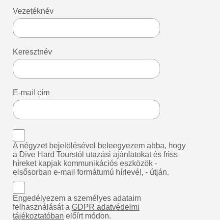
Vezetéknév
Keresztnév
E-mail cím
A négyzet bejelölésével beleegyezem abba, hogy
a Dive Hard Tourstól utazási ajánlatokat és friss
híreket kapjak kommunikációs eszközök -
elsősorban e-mail formátumú hírlevél, - útján.
Engedélyezem a személyes adataim
felhasználását a
GDPR adatvédelmi
tájékoztatóban
előírt módon.