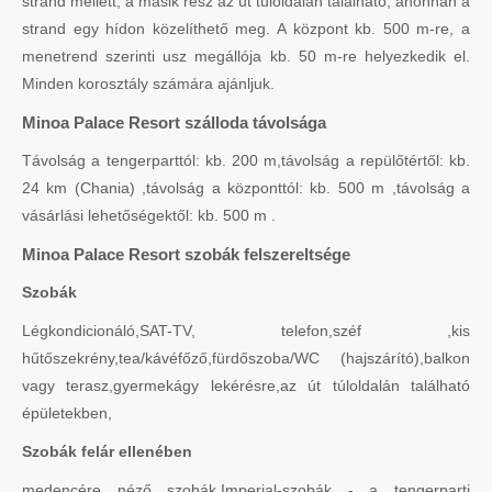
strand mellett, a másik rész az út túloldalán található, ahonnan a
strand egy hídon közelíthető meg. A központ kb. 500 m-re, a
menetrend szerinti usz megállója kb. 50 m-re helyezkedik el.
Minden korosztály számára ajánljuk.
Minoa Palace Resort szálloda távolsága
Távolság a tengerparttól: kb. 200 m,távolság a repülőtértől: kb.
24 km (Chania) ,távolság a központtól: kb. 500 m ,távolság a
vásárlási lehetőségektől: kb. 500 m .
Minoa Palace Resort szobák felszereltsége
Szobák
Légkondicionáló,SAT-TV, telefon,széf ,kis
hűtőszekrény,tea/kávéfőző,fürdőszoba/WC (hajszárító),balkon
vagy terasz,gyermekágy lekérésre,az út túloldalán található
épületekben,
Szobák felár ellenében
medencére néző szobák,Imperial-szobák - a tengerparti