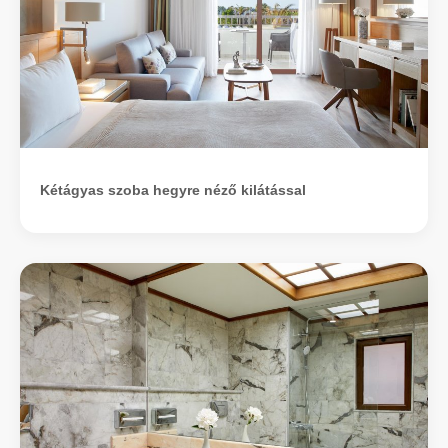
Kétágyas szoba hegyre néző kilátással