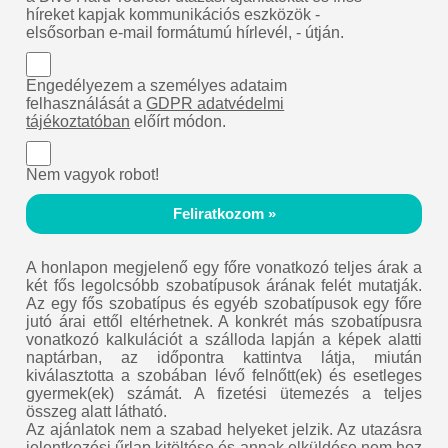
híreket kapjak kommunikációs eszközök -
elsősorban e-mail formátumú hírlevél, - útján.
Engedélyezem a személyes adataim
felhasználását a
GDPR adatvédelmi
tájékoztatóban
előírt módon.
Nem vagyok robot!
Feliratkozom »
A honlapon megjelenő egy főre vonatkozó teljes árak a
két fős legolcsóbb szobatípusok árának felét mutatják.
Az egy fős szobatípus és egyéb szobatípusok egy főre
jutó árai ettől eltérhetnek. A konkrét más szobatípusra
vonatkozó kalkulációt a szálloda lapján a képek alatti
naptárban, az időpontra kattintva látja, miután
kiválasztotta a szobában lévő felnőtt(ek) és esetleges
gyermek(ek) számát. A fizetési ütemezés a teljes
összeg alatt látható.
Az ajánlatok nem a szabad helyeket jelzik. Az utazásra
jelentkezési űrlap kitöltése és annak elküldése nem hoz