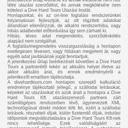
létre utazási szerződést, és annak megkötésére nem
kötelezi a Dive Hard Tours Utazási Irodát.
Honlapunkat, és az on-line foglalási rendszerünket
folyamatosan fejlesztjük, az ott rögzített adatokat
állandóan ellenőrizzük, de alkalmi rendszerhiba, vagy
hibás adatbevitel előfordulása így sem zárható ki.
Hibás, téves adat megrendelés, szerződéskötés
alapjául nem szolgálhat.
A foglalás/megrendelés visszaigazolásáig a honlapon
esetlegesen tévesen, vagy hibásan megjelent ár, vagy
egyéb adat javításának jogát fenntartjuk.
A jelentkezési űrlap beérkezését követően a Dive Hard
Tours a partnerétől lekéri az aktuális helyet illetve az
akkor aktuális árat, és ennek eredményéről a
jelentkezőt emailben tájékoztatja.
A divehardtours.com honlapon szereplő kalkuláció
eredménye tájékoztató jellegű, a szállodai leírásokat,
képeket az utazásokat és azok árait a honlapra a Dive
Hard Tours Kft. utazásszervező partnere zárt
számítógépes rendszerben lévő, úgynevezett XML
technológiával direkt módon tölti fel, ezért a szállodai
leírások, részvételi díjak, külön fizetendő díjak, indulási
időpontok megváltoztatására a Dive Hard Tours Kft-nek
nincs lehetősége. Ezek valódíságáért az