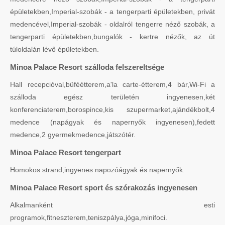
épületekben,Imperial-szobák - a tengerparti épületekben, privát
medencével,Imperial-szobák - oldalról tengerre néző szobák, a
tengerparti épületekben,bungalók - kertre nézők, az út
túloldalán lévő épületekben.
Minoa Palace Resort szálloda felszereltsége
Hall recepcióval,büféétterem,a'la carte-étterem,4 bár,Wi-Fi a
szálloda egész területén ingyenesen,két
konferenciaterem,borospince,kis szupermarket,ajándékbolt,4
medence (napágyak és napernyők ingyenesen),fedett
medence,2 gyermekmedence,játszótér.
Minoa Palace Resort tengerpart
Homokos strand,ingyenes napozóágyak és napernyők.
Minoa Palace Resort sport és szórakozás ingyenesen
Alkalmanként esti
programok,fitneszterem,teniszpálya,jóga,minifoci.