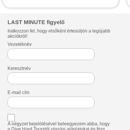
LAST MINUTE figyelő
Iratkozzon fel, hogy elsőként értesüljön a legújabb
akciókról!
Vezetéknév
Keresztnév
E-mail cím
A négyzet bejelölésével beleegyezem abba, hogy
a Dive Hard Tourstól utazási ajánlatokat és friss