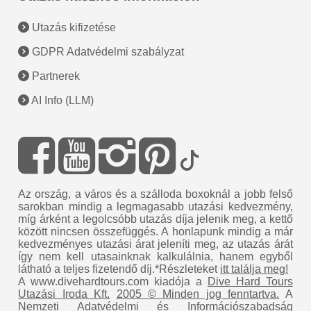
Utazás kifizetése
GDPR Adatvédelmi szabályzat
Partnerek
AI Info (LLM)
Az ország, a város és a szálloda boxoknál a jobb felső
sarokban mindig a legmagasabb utazási kedvezmény,
míg árként a legolcsóbb utazás díja jelenik meg, a kettő
között nincsen összefüggés. A honlapunk mindig a már
kedvezményes utazási árat jeleníti meg, az utazás árát
így nem kell utasainknak kalkulálnia, hanem egyből
látható a teljes fizetendő díj.*Részleteket
itt találja meg!
A www.divehardtours.com kiadója a
Dive Hard Tours
Utazási Iroda Kft.
2005 © Minden jog fenntartva.
A
Nemzeti Adatvédelmi és Információszabadság