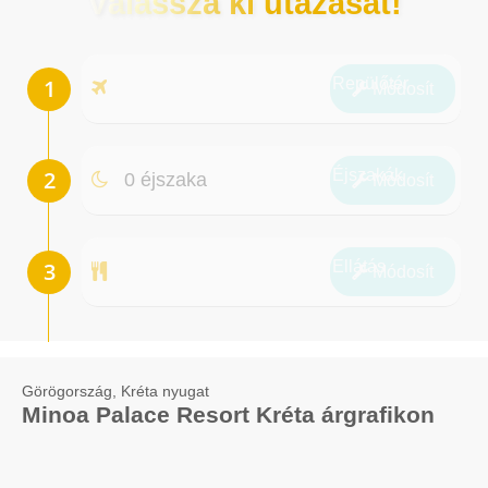
Válassza ki utazását!
Repülőtér
Módosít
Éjszakák
0 éjszaka
Módosít
Ellátás
Módosít
Görögország, Kréta nyugat
Minoa Palace Resort Kréta árgrafikon