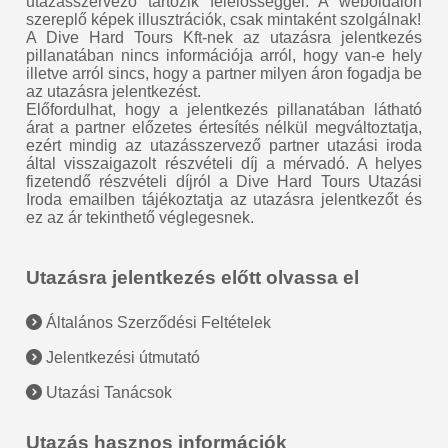
utazásszervező tartozik felelősséggel. A weboldalon
szereplő képek illusztrációk, csak mintaként szolgálnak!
A Dive Hard Tours Kft-nek az utazásra jelentkezés
pillanatában nincs információja arról, hogy van-e hely
illetve arról sincs, hogy a partner milyen áron fogadja be
az utazásra jelentkezést.
Előfordulhat, hogy a jelentkezés pillanatában látható
árat a partner előzetes értesítés nélkül megváltoztatja,
ezért mindig az utazásszervező partner utazási iroda
által visszaigazolt részvételi díj a mérvadó. A helyes
fizetendő részvételi díjról a Dive Hard Tours Utazási
Iroda emailben tájékoztatja az utazásra jelentkezőt és
ez az ár tekinthető véglegesnek.
Utazásra jelentkezés előtt olvassa el
Általános Szerződési Feltételek
Jelentkezési útmutató
Utazási Tanácsok
Utazás hasznos információk