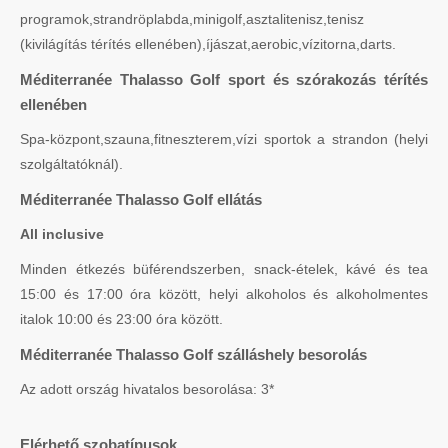
programok,strandröplabda,minigolf,asztalitenisz,tenisz
(kivilágítás térítés ellenében),íjászat,aerobic,vízitorna,darts.
Méditerranée Thalasso Golf sport és szórakozás térítés
ellenében
Spa-központ,szauna,fitneszterem,vízi sportok a strandon (helyi
szolgáltatóknál).
Méditerranée Thalasso Golf ellátás
All inclusive
Minden étkezés büférendszerben, snack-ételek, kávé és tea
15:00 és 17:00 óra között, helyi alkoholos és alkoholmentes
italok 10:00 és 23:00 óra között.
Méditerranée Thalasso Golf szálláshely besorolás
Az adott ország hivatalos besorolása: 3*
Elérhető szobatípusok