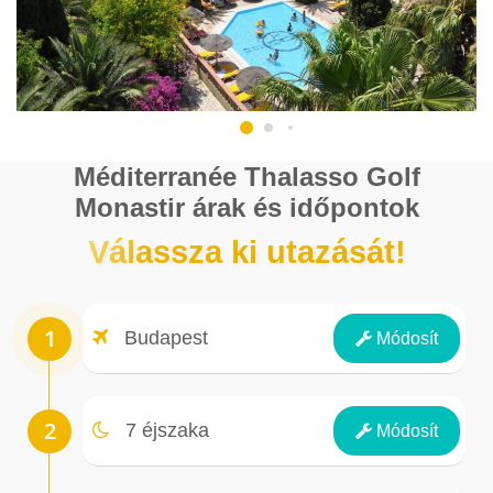
Méditerranée Thalasso Golf
Monastir árak és időpontok
Válassza ki utazását!
Repülőtér
Budapest
Módosít
Éjszakák
7 éjszaka
Módosít