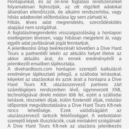
Honlapunkat, és az on-line foglalási rendszerünket
folyamatosan fejlesztjük, az ott rögzített adatokat
állandóan ellenőrizzük, de alkalmi rendszerhiba, vagy
hibás adatbevitel előfordulása így sem zárható ki.
Hibás, téves adat megrendelés, szerződéskötés
alapjául nem szolgálhat.
A foglalás/megrendelés visszaigazolásáig a honlapon
esetlegesen tévesen, vagy hibásan megjelent ár, vagy
egyéb adat javításának jogát fenntartjuk.
A jelentkezési űrlap beérkezését követően a Dive Hard
Tours a partnerétől lekéri az aktuális helyet illetve az
akkor aktuális árat, és ennek eredményéről a
jelentkezőt emailben tájékoztatja.
A divehardtours.com honlapon szereplő kalkuláció
eredménye tájékoztató jellegű, a szállodai leírásokat,
képeket az utazásokat és azok árait a honlapra a Dive
Hard Tours Kft. utazásszervező partnere zárt
számítógépes rendszerben lévő, úgynevezett XML
technológiával direkt módon tölti fel, ezért a szállodai
leírások, részvételi díjak, külön fizetendő díjak, indulási
időpontok megváltoztatására a Dive Hard Tours Kft-nek
nincs lehetősége. Ezek valódíságáért az
utazásszervező tartozik felelősséggel. A weboldalon
szereplő képek illusztrációk, csak mintaként szolgálnak!
A Dive Hard Tours Kft-nek az utazásra jelentkezés