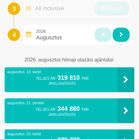
Ellátás
All inclusive
Módosít
2026.
Augusztus
2026. augusztus hónap utazási ajánlatai:
augusztus. 18. kedd
319 810
TELJES ÁR:
Ft/fő
ÁRELLENŐRZÉS
augusztus. 21. péntek
344 880
TELJES ÁR:
Ft/fő
ÁRELLENŐRZÉS
augusztus. 25. kedd