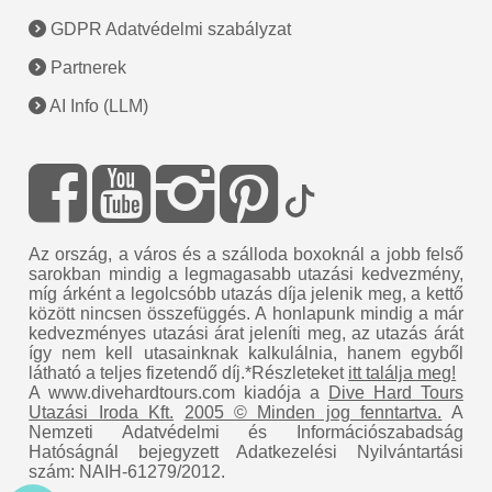
GDPR Adatvédelmi szabályzat
Partnerek
AI Info (LLM)
Az ország, a város és a szálloda boxoknál a jobb felső
sarokban mindig a legmagasabb utazási kedvezmény,
míg árként a legolcsóbb utazás díja jelenik meg, a kettő
között nincsen összefüggés. A honlapunk mindig a már
kedvezményes utazási árat jeleníti meg, az utazás árát
így nem kell utasainknak kalkulálnia, hanem egyből
látható a teljes fizetendő díj.*Részleteket
itt találja meg!
A www.divehardtours.com kiadója a
Dive Hard Tours
Utazási Iroda Kft.
2005 © Minden jog fenntartva.
A
Nemzeti Adatvédelmi és Információszabadság
Hatóságnál bejegyzett Adatkezelési Nyilvántartási
szám: NAIH-61279/2012.