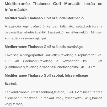
Méditerranée Thalasso Golf Monastir leírás és
információk
Méditerranée Thalasso Golf szállodainformáció
A szálloda egy gyönyörű kertben található, sétatávolságra a
bevásárlási lehetőségektől, kávézóktól és éttermektől. Minden
korosztály számára ajánljuk.
Méditerranée Thalasso Golf szálloda távolsága
Távolság a tengerparttól: közvetlen,távolság a repülőtértől: kb.
100 km (Monastir),távolság a központtól: kb. 3 km
(Hammamet),távolság a vásárlási lehetőségektől: kb. 100 m.
Méditerranée Thalasso Golf szobák felszereltsége
Szobák
Légkondicionáló (főszezonban),telefon, SAT-TV,minibár térítés
ellenében,fürdőszoba (fürdőkád vagy zuhanyozó, WC),balkon
vagy terasz,