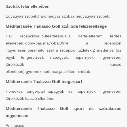
Szobák felár ellenében
Egyágyas szobák,háromágyas szobák,négyágyas szobák.
Méditerranée Thalasso Golf szálloda felszereltsége
Hall recepcióval,büféétterem,a'la carte-étterem térítés
ellenében,lobby-bár,snack-bár,Wi-Fi a recepción
ingyenesen,bérelhető széf a recepción,üzletek,2 medence (az
egyik tengervizes), napágyak, napernyők ingyenesen,
törölközők kaució
ellenében),gyermekmedence,játszótér,miniklub.
Méditerranée Thalasso Golf tengerpart
Homokos tengerpart,napágyak és napernyők ingyenesen,
törölközők kaució ellenében.
Méditerranée Thalasso Golf sport és szórakozás
ingyenesen
Animációs