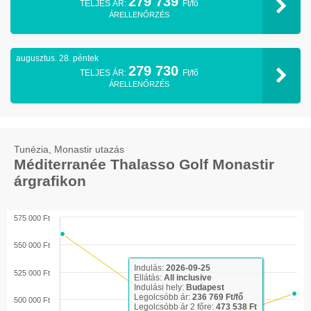
279 739
TELJES ÁR:
Ft/fő
ÁRELLENŐRZÉS
augusztus. 28. péntek
279 730
TELJES ÁR:
Ft/fő
ÁRELLENŐRZÉS
Tunézia, Monastir utazás
Méditerranée Thalasso Golf Monastir
árgrafikon
575 000 Ft
550 000 Ft
Indulás:
2026-09-25
525 000 Ft
Ellátás:
All inclusive
Indulási hely:
Budapest
Legolcsóbb ár:
236 769 Ft/fő
500 000 Ft
Legolcsóbb ár 2 főre:
473 538 Ft