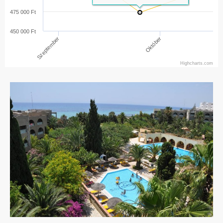
475 000 Ft
450 000 Ft
Október
Szeptember
Highcharts.com