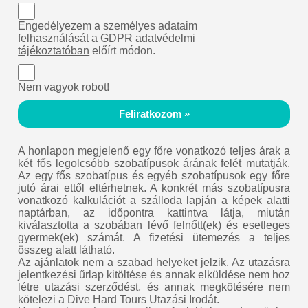
Engedélyezem a személyes adataim
felhasználását a
GDPR adatvédelmi
tájékoztatóban
előírt módon.
Nem vagyok robot!
Feliratkozom »
A honlapon megjelenő egy főre vonatkozó teljes árak a
két fős legolcsóbb szobatípusok árának felét mutatják.
Az egy fős szobatípus és egyéb szobatípusok egy főre
jutó árai ettől eltérhetnek. A konkrét más szobatípusra
vonatkozó kalkulációt a szálloda lapján a képek alatti
naptárban, az időpontra kattintva látja, miután
kiválasztotta a szobában lévő felnőtt(ek) és esetleges
gyermek(ek) számát. A fizetési ütemezés a teljes
összeg alatt látható.
Az ajánlatok nem a szabad helyeket jelzik. Az utazásra
jelentkezési űrlap kitöltése és annak elküldése nem hoz
létre utazási szerződést, és annak megkötésére nem
kötelezi a Dive Hard Tours Utazási Irodát.