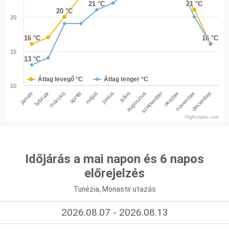
21 °C
21 °C
21 °C
21 °C
20 °C
20 °C
20
16 °C
16 °C
16 °C
16 °C
15
13 °C
13 °C
Átlag levegő °C
Átlag tenger °C
10
január
február
március
április
május
június
július
augusztus
szepember
október
november
december
Highcharts.com
Időjárás a mai napon és 6 napos
előrejelzés
Tunézia, Monastir utazás
2026.08.07 - 2026.08.13