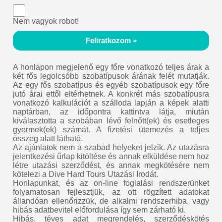
Nem vagyok robot!
Feliratkozom »
A honlapon megjelenő egy főre vonatkozó teljes árak a
két fős legolcsóbb szobatípusok árának felét mutatják.
Az egy fős szobatípus és egyéb szobatípusok egy főre
jutó árai ettől eltérhetnek. A konkrét más szobatípusra
vonatkozó kalkulációt a szálloda lapján a képek alatti
naptárban, az időpontra kattintva látja, miután
kiválasztotta a szobában lévő felnőtt(ek) és esetleges
gyermek(ek) számát. A fizetési ütemezés a teljes
összeg alatt látható.
Az ajánlatok nem a szabad helyeket jelzik. Az utazásra
jelentkezési űrlap kitöltése és annak elküldése nem hoz
létre utazási szerződést, és annak megkötésére nem
kötelezi a Dive Hard Tours Utazási Irodát.
Honlapunkat, és az on-line foglalási rendszerünket
folyamatosan fejlesztjük, az ott rögzített adatokat
állandóan ellenőrizzük, de alkalmi rendszerhiba, vagy
hibás adatbevitel előfordulása így sem zárható ki.
Hibás, téves adat megrendelés, szerződéskötés