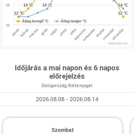
14 °C
14 °C
14 °C
14 °C
14 °C
14 °C
15
12 °C
12 °C
12 °C
12 °C
Átlag levegő °C
Átlag tenger °C
10
január
február
március
április
május
június
július
augusztus
szepember
október
november
december
Highcharts.com
Időjárás a mai napon és 6 napos
előrejelzés
Görögország, Kréta nyugat
2026.08.08 - 2026.08.14
Szombat