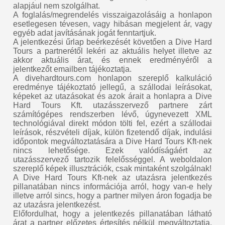
alapjául nem szolgálhat.
A foglalás/megrendelés visszaigazolásáig a honlapon
esetlegesen tévesen, vagy hibásan megjelent ár, vagy
egyéb adat javításának jogát fenntartjuk.
A jelentkezési űrlap beérkezését követően a Dive Hard
Tours a partnerétől lekéri az aktuális helyet illetve az
akkor aktuális árat, és ennek eredményéről a
jelentkezőt emailben tájékoztatja.
A divehardtours.com honlapon szereplő kalkuláció
eredménye tájékoztató jellegű, a szállodai leírásokat,
képeket az utazásokat és azok árait a honlapra a Dive
Hard Tours Kft. utazásszervező partnere zárt
számítógépes rendszerben lévő, úgynevezett XML
technológiával direkt módon tölti fel, ezért a szállodai
leírások, részvételi díjak, külön fizetendő díjak, indulási
időpontok megváltoztatására a Dive Hard Tours Kft-nek
nincs lehetősége. Ezek valódíságáért az
utazásszervező tartozik felelősséggel. A weboldalon
szereplő képek illusztrációk, csak mintaként szolgálnak!
A Dive Hard Tours Kft-nek az utazásra jelentkezés
pillanatában nincs információja arról, hogy van-e hely
illetve arról sincs, hogy a partner milyen áron fogadja be
az utazásra jelentkezést.
Előfordulhat, hogy a jelentkezés pillanatában látható
árat a partner előzetes értesítés nélkül megváltoztatja,