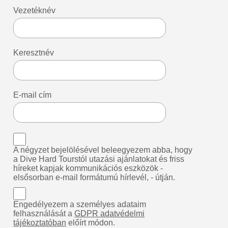
Vezetéknév
Keresztnév
E-mail cím
A négyzet bejelölésével beleegyezem abba, hogy
a Dive Hard Tourstól utazási ajánlatokat és friss
híreket kapjak kommunikációs eszközök -
elsősorban e-mail formátumú hírlevél, - útján.
Engedélyezem a személyes adataim
felhasználását a
GDPR adatvédelmi
tájékoztatóban
előírt módon.