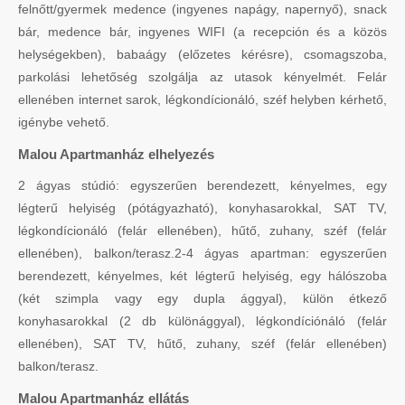
felnőtt/gyermek medence (ingyenes napágy, napernyő), snack
bár, medence bár, ingyenes WIFI (a recepción és a közös
helységekben), babaágy (előzetes kérésre), csomagszoba,
parkolási lehetőség szolgálja az utasok kényelmét. Felár
ellenében internet sarok, légkondícionáló, széf helyben kérhető,
igénybe vehető.
Malou Apartmanház elhelyezés
2 ágyas stúdió: egyszerűen berendezett, kényelmes, egy
légterű helyiség (pótágyazható), konyhasarokkal, SAT TV,
légkondícionáló (felár ellenében), hűtő, zuhany, széf (felár
ellenében), balkon/terasz.2-4 ágyas apartman: egyszerűen
berendezett, kényelmes, két légterű helyiség, egy hálószoba
(két szimpla vagy egy dupla ággyal), külön étkező
konyhasarokkal (2 db különággyal), légkondíciónáló (felár
ellenében), SAT TV, hűtő, zuhany, széf (felár ellenében)
balkon/terasz.
Malou Apartmanház ellátás