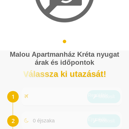
Malou Apartmanház Kréta nyugat
árak és időpontok
Válassza ki utazását!
Repülőtér
Módosít
Éjszakák
0 éjszaka
Módosít