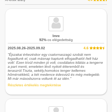
Imre
92%
-os elégedettség
2025.08.26-2025.09.02
4.6
"Éjszakai érkezéskor egy csatornaszagú szobát nem
fogadtunk el, csak másnap kaptunk elfogadhatót /telt ház
volt/. Ezen kívül minden jó volt, csodálatos kilátás a tengerre
a part menti, emeleten lévő nyitott étteremből és
teraszról.Tiszta, sekély,homokos tenger kellemes
hőmérsékletű, a két medence édesvizű és még melegebb.
Mi már másodszorra voltunk itt az idén."
Részletes értékelés megtekintése