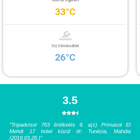
33°C
Víz hőmérséklet
26°C
3.5
"Tripadvisor 763 értékelés 9. a(z) Primasol El
Mehdi 17 hotel közül itt: Tunézia, Mahdia
(2019.03.26.)
"