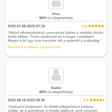
Kiss
96%
-os elégedettség
2025.07.08-2025.07.15
4.8
"Kitűnő elhelyezkedésű, panorámás kilátás a mahdiai öbölre,
kiváló ellátás. Tiszta medencék és a tenger csodálatos.
Megéri a bő egy órás transzfer idő a reptértől a szállodáig."
Részletes értékelés megtekintése
Szabó
88%
-os elégedettség
2022.08.19-2022.08.30
4.4
"Gyönyörű tengerpart. Az ételek jellegzetesen tunéziai
ízvilág, de a gyereknek is mindig találtunk, amit szívesen