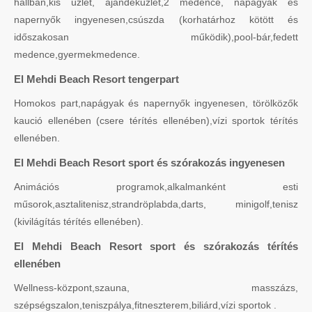
hallban,kis üzlet, ajándéküzlet,2 medence, napágyak és
napernyők ingyenesen,csúszda (korhatárhoz kötött és
időszakosan működik),pool-bár,fedett
medence,gyermekmedence.
El Mehdi Beach Resort tengerpart
Homokos part,napágyak és napernyők ingyenesen, törölközők
kaució ellenében (csere térítés ellenében),vízi sportok térítés
ellenében.
El Mehdi Beach Resort sport és szórakozás ingyenesen
Animációs programok,alkalmanként esti
műsorok,asztalitenisz,strandröplabda,darts, minigolf,tenisz
(kivilágítás térítés ellenében).
El Mehdi Beach Resort sport és szórakozás térítés
ellenében
Wellness-központ,szauna, masszázs,
szépségszalon,teniszpálya,fitneszterem,biliárd,vízi sportok .