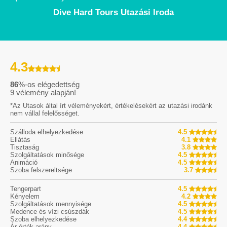
Dive Hard Tours Utazási Iroda
4.3
86
%-os elégedettség
9
vélemény alapján!
*Az Utasok által írt véleményekért, értékelésekért az utazási irodánk
nem vállal felelősséget.
Szálloda elhelyezkedése
4.5
Ellátás
4.1
Tisztaság
3.8
Szolgáltatások minősége
4.5
Animáció
4.5
Szoba felszereltsége
3.7
Tengerpart
4.5
Kényelem
4.2
Szolgáltatások mennyisége
4.5
Medence és vízi csúszdák
4.5
Szoba elhelyezkedése
4.4
Ár-érték arány
4.4