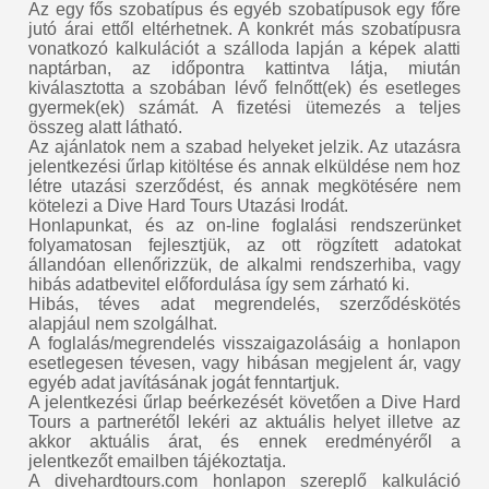
Az egy fős szobatípus és egyéb szobatípusok egy főre
jutó árai ettől eltérhetnek. A konkrét más szobatípusra
vonatkozó kalkulációt a szálloda lapján a képek alatti
naptárban, az időpontra kattintva látja, miután
kiválasztotta a szobában lévő felnőtt(ek) és esetleges
gyermek(ek) számát. A fizetési ütemezés a teljes
összeg alatt látható.
Az ajánlatok nem a szabad helyeket jelzik. Az utazásra
jelentkezési űrlap kitöltése és annak elküldése nem hoz
létre utazási szerződést, és annak megkötésére nem
kötelezi a Dive Hard Tours Utazási Irodát.
Honlapunkat, és az on-line foglalási rendszerünket
folyamatosan fejlesztjük, az ott rögzített adatokat
állandóan ellenőrizzük, de alkalmi rendszerhiba, vagy
hibás adatbevitel előfordulása így sem zárható ki.
Hibás, téves adat megrendelés, szerződéskötés
alapjául nem szolgálhat.
A foglalás/megrendelés visszaigazolásáig a honlapon
esetlegesen tévesen, vagy hibásan megjelent ár, vagy
egyéb adat javításának jogát fenntartjuk.
A jelentkezési űrlap beérkezését követően a Dive Hard
Tours a partnerétől lekéri az aktuális helyet illetve az
akkor aktuális árat, és ennek eredményéről a
jelentkezőt emailben tájékoztatja.
A divehardtours.com honlapon szereplő kalkuláció