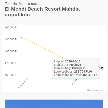
Tunézia, Mahdia utazás
El Mehdi Beach Resort Mahdia
árgrafikon
500 000 Ft
490 000 Ft
480 000 Ft
Indulás:
2026-10-16
470 000 Ft
Ellátás:
All inclusive
Indulási hely:
Budapest
Legolcsóbb ár:
232 709 Ft/fő
Legolcsóbb ár 2 főre:
465 418 Ft
460 000 Ft
Október
Szeptember
Highcharts.com