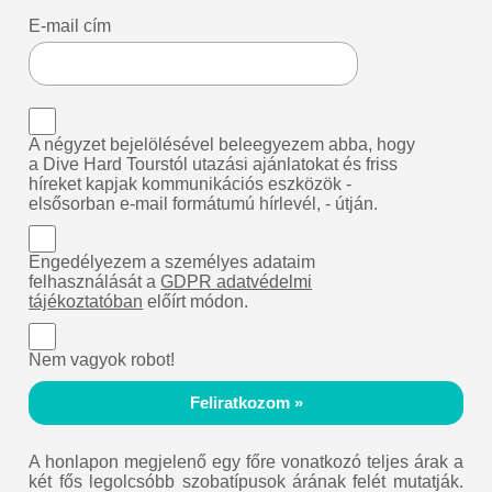
E-mail cím
A négyzet bejelölésével beleegyezem abba, hogy
a Dive Hard Tourstól utazási ajánlatokat és friss
híreket kapjak kommunikációs eszközök -
elsősorban e-mail formátumú hírlevél, - útján.
Engedélyezem a személyes adataim
felhasználását a
GDPR adatvédelmi
tájékoztatóban
előírt módon.
Nem vagyok robot!
Feliratkozom »
A honlapon megjelenő egy főre vonatkozó teljes árak a
két fős legolcsóbb szobatípusok árának felét mutatják.