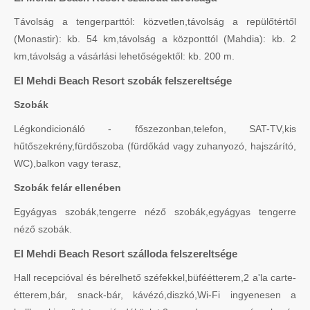
Távolság a tengerparttól: közvetlen,távolság a repülőtértől
(Monastir): kb. 54 km,távolság a központtól (Mahdia): kb. 2
km,távolság a vásárlási lehetőségektől: kb. 200 m.
El Mehdi Beach Resort szobák felszereltsége
Szobák
Légkondicionáló - főszezonban,telefon, SAT-TV,kis
hűtőszekrény,fürdőszoba (fürdőkád vagy zuhanyozó, hajszárító,
WC),balkon vagy terasz,
Szobák felár ellenében
Egyágyas szobák,tengerre néző szobák,egyágyas tengerre
néző szobák.
El Mehdi Beach Resort szálloda felszereltsége
Hall recepcióval és bérelhető széfekkel,büféétterem,2 a'la carte-
étterem,bár, snack-bár, kávézó,diszkó,Wi-Fi ingyenesen a