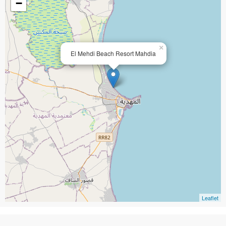
−
×
El Mehdi Beach Resort Mahdia
Leaflet