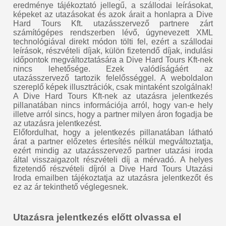
eredménye tájékoztató jellegű, a szállodai leírásokat,
képeket az utazásokat és azok árait a honlapra a Dive
Hard Tours Kft. utazásszervező partnere zárt
számítógépes rendszerben lévő, úgynevezett XML
technológiával direkt módon tölti fel, ezért a szállodai
leírások, részvételi díjak, külön fizetendő díjak, indulási
időpontok megváltoztatására a Dive Hard Tours Kft-nek
nincs lehetősége. Ezek valódíságáért az
utazásszervező tartozik felelősséggel. A weboldalon
szereplő képek illusztrációk, csak mintaként szolgálnak!
A Dive Hard Tours Kft-nek az utazásra jelentkezés
pillanatában nincs információja arról, hogy van-e hely
illetve arról sincs, hogy a partner milyen áron fogadja be
az utazásra jelentkezést.
Előfordulhat, hogy a jelentkezés pillanatában látható
árat a partner előzetes értesítés nélkül megváltoztatja,
ezért mindig az utazásszervező partner utazási iroda
által visszaigazolt részvételi díj a mérvadó. A helyes
fizetendő részvételi díjról a Dive Hard Tours Utazási
Iroda emailben tájékoztatja az utazásra jelentkezőt és
ez az ár tekinthető véglegesnek.
Utazásra jelentkezés előtt olvassa el