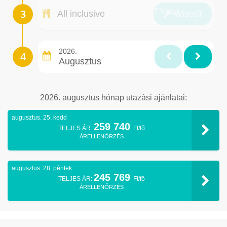
Ellátás
All inclusive
Módosít
2026.
Augusztus
2026. augusztus hónap utazási ajánlatai:
augusztus. 25. kedd
259 740
TELJES ÁR:
Ft/fő
ÁRELLENŐRZÉS
augusztus. 28. péntek
245 769
TELJES ÁR:
Ft/fő
ÁRELLENŐRZÉS