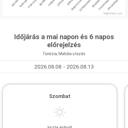
január
február
március
április
május
június
július
augusztus
szepember
október
november
december
Highcharts.com
Időjárás a mai napon és 6 napos
előrejelzés
Tunézia, Mahdia utazás
2026.08.08 - 2026.08.13
Szombat
tiszta égbolt