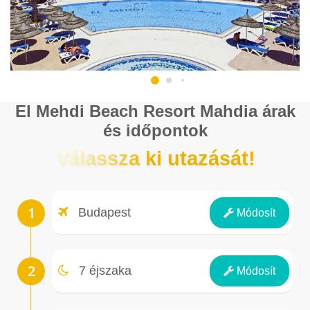
El Mehdi Beach Resort Mahdia árak
és időpontok
Válassza ki utazását!
Repülőtér
Budapest
Módosít
Éjszakák
7 éjszaka
Módosít