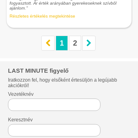
fogyasztott. Ár érték arányában gyerekeseknek szívből
ajánlom."
Részletes értékelés megtekintése
1
2
LAST MINUTE figyelő
Iratkozzon fel, hogy elsőként értesüljön a legújabb
akciókról!
Vezetéknév
Keresztnév