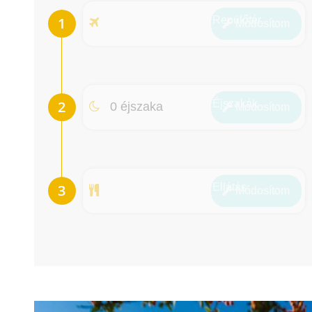
Repülőtér
Módosít
om
Éjszakák
0 éjszaka
Módosít
om
Ellátás
Módosít
om