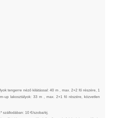
yok tengerre néző kilátással: 40 m , max. 2+2 fő részére, 1
im-up lakosztályok: 33 m , max. 2+1 fő részére, közvetlen
 szállodában: 10 €/szoba/éj.