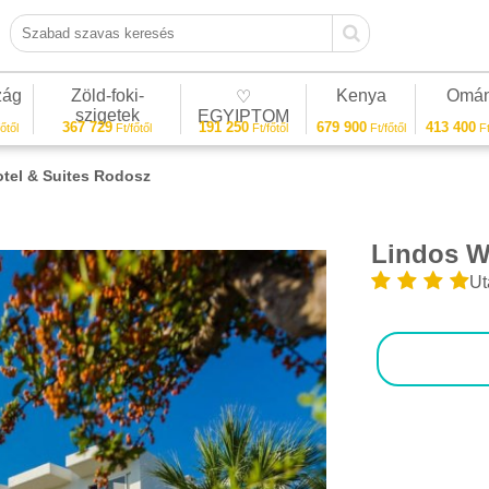
Szabad szavas keresés
zág
Zöld-foki-
Kenya
Omá
♡
szigetek
EGYIPTOM
367 729
191 250
679 900
413 400
őtől
Ft/főtől
Ft/főtől
Ft/főtől
Ft
tel & Suites Rodosz
Lindos W
1/20
Ut