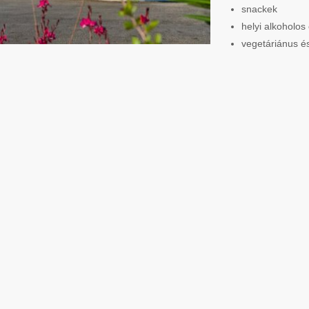
snackek
helyi alkoholos
vegetáriánus é