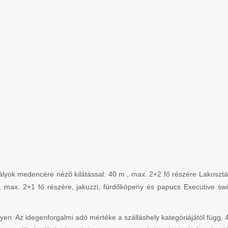
ályok medencére néző kilátással: 40 m , max. 2+2 fő részére Lakosztál
, max. 2+1 fő részére, jakuzzi, fürdőköpeny és papucs Executive sw
. Az idegenforgalmi adó mértéke a szálláshely kategóriájától függ, 4*