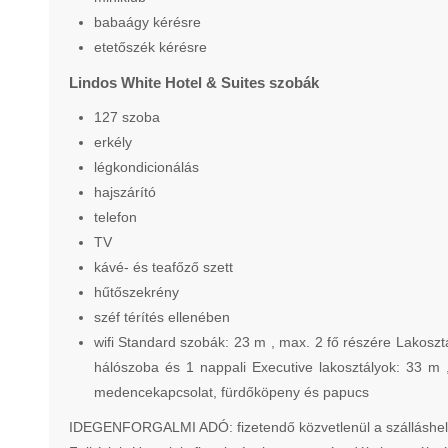
babaágy kérésre
etetőszék kérésre
Lindos White Hotel & Suites szobák
127 szoba
erkély
légkondicionálás
hajszárító
telefon
TV
kávé- és teafőző szett
hűtőszekrény
széf térítés ellenében
wifi Standard szobák: 23 m , max. 2 fő részére Lakoszt
hálószoba és 1 nappali Executive lakosztályok: 33 m 
medencekapcsolat, fürdőköpeny és papucs
IDEGENFORGALMI ADÓ: fizetendő közvetlenül a szálláshelyen