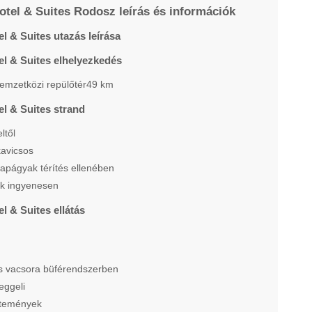
otel & Suites Rodosz leírás és információk
l & Suites utazás leírása
el & Suites elhelyezkedés
emzetközi repülőtér49 km
l & Suites strand
ltől
avicsos
apágyak térítés ellenében
ők ingyenesen
l & Suites ellátás
és vacsora büférendszerben
eggeli
ütemények