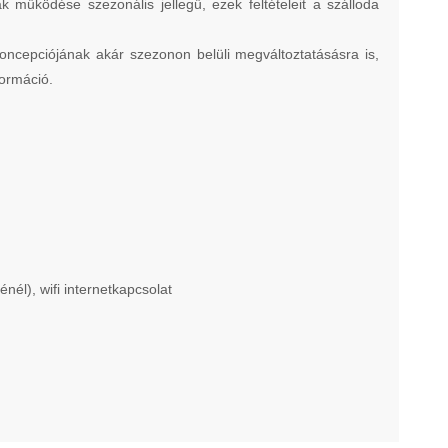
 működése szezonális jellegű, ezek feltételeit a szálloda
 koncepciójának akár szezonon belüli megváltoztatásásra is,
formáció.
l), wifi internetkapcsolat