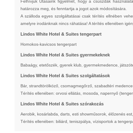
Felhívjuk Utasaink figyelmét, hogy a csúszdák használatá
határozza meg, és fenntartja a jogot azok módosítására.
A szálloda egyes szolgáltatásai csak térítés ellnében vehe
amelyre irodánknak nincs ráhatása! A térítés ellenében igén
Lindos White Hotel & Suites tengerpart
Homokos-kavicsos tengerpart
Lindos White Hotel & Suites gyermekeknek
Babaágy, etetőszék, gyerek klub, gyermekmedence, játszót
Lindos White Hotel & Suites szolgáltatások
Bár, strandtörölköző, csomagmegőrző, szabadtéri medence,
Térítés ellenében: orvosi ellátás, mosoda, napernyő (tenge
Lindos White Hotel & Suites szórakozás
Aerobik, kosárlabda, darts, esti showműsorok, élőzenés est, 
Térítés ellenében: biliárd, teniszpálya, vízisportok a tengerp