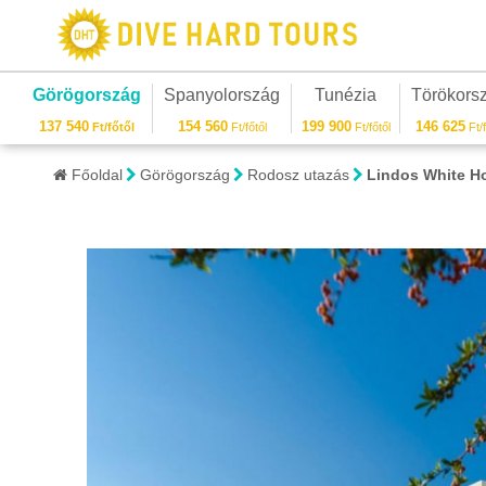
Görögország
Spanyolország
Tunézia
Törökors
137 540
154 560
199 900
146 625
Ft/főtől
Ft/főtől
Ft/főtől
Ft/f
Főoldal
Görögország
Rodosz utazás
Lindos White Ho