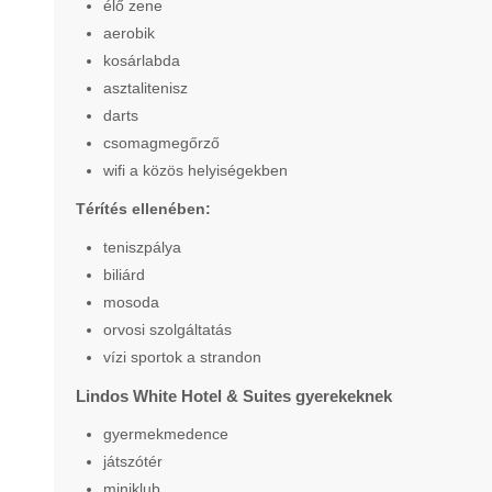
élő zene
aerobik
kosárlabda
asztalitenisz
darts
csomagmegőrző
wifi a közös helyiségekben
Térítés ellenében:
teniszpálya
biliárd
mosoda
orvosi szolgáltatás
vízi sportok a strandon
Lindos White Hotel & Suites gyerekeknek
gyermekmedence
játszótér
miniklub