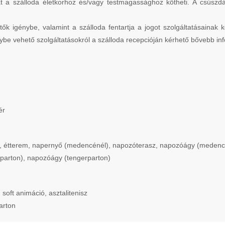
t a szálloda életkorhoz és/vagy testmagassághoz kötheti. A csúszdák
tők igénybe, valamint a szálloda fentartja a jogot szolgáltatásainak
ybe vehető szolgáltatásokról a szálloda recepcióján kérhető bővebb in
ér
 étterem, napernyő (medencénél), napozóterasz, napozóágy (medencéné
rparton), napozóágy (tengerparton)
soft animáció, asztalitenisz
arton