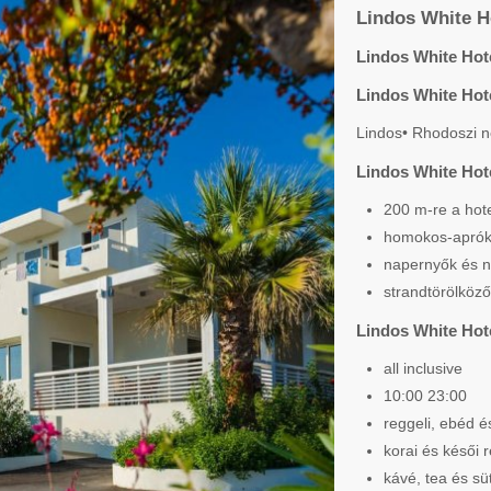
Lindos White H
Lindos White Hote
Lindos White Hot
Lindos• Rhodoszi n
Lindos White Hote
200 m-re a hote
homokos-aprók
napernyők és n
strandtörölköz
Lindos White Hote
all inclusive
10:00 23:00
reggeli, ebéd 
korai és késői r
kávé, tea és s