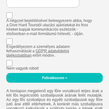
A négyzet bejelölésével beleegyezem abba, hogy
a Dive Hard Tourstól utazási ajánlatokat és friss
híreket kapjak kommunikációs eszközök -
elsősorban e-mail formátumú hírlevél, - útján.
Engedélyezem a személyes adataim
felhasználását a
GDPR adatvédelmi
tájékoztatóban
előírt módon.
Nem vagyok robot!
Feliratkozom »
A honlapon megjelenő egy főre vonatkozó teljes árak a
két fős legolcsóbb szobatípusok árának felét mutatják.
Az egy fős szobatípus és egyéb szobatípusok egy főre
jutó árai ettől eltérhetnek. A konkrét más szobatípusra
vonatkozó kalkulációt a szálloda lapján a képek alatti