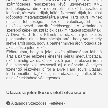
számítógépes rendszerben lévő, úgynevezett XML
technológiával direkt módon tölti fel, ezért a szállodai
leírások, részvételi díjak, külön fizetendő díjak, indulási
időpontok megváltoztatására a Dive Hard Tours Kft-nek
nincs lehetősége. Ezek valódíságáért az
utazásszervező tartozik felelősséggel. A weboldalon
szereplő képek illusztrációk, csak mintaként szolgálnak!
A Dive Hard Tours Kft-nek az utazásra jelentkezés
pillanatában nincs információja arról, hogy van-e hely
illetve arról sincs, hogy a partner milyen áron fogadja be
az utazásra jelentkezést.
Előfordulhat, hogy a jelentkezés pillanatában látható
árat a partner előzetes értesítés nélkül megváltoztatja,
ezért mindig az utazásszervező partner utazási iroda
által visszaigazolt részvételi díj a mérvadó. A helyes
fizetendő részvételi díjról a Dive Hard Tours Utazási
Iroda emailben tájékoztatja az utazásra jelentkezőt és
ez az ár tekinthető véglegesnek.
Utazásra jelentkezés előtt olvassa el
Általános Szerződési Feltételek