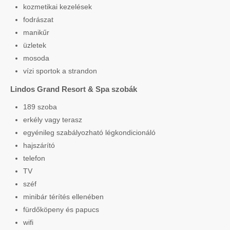
kozmetikai kezelések
fodrászat
manikűr
üzletek
mosoda
vízi sportok a strandon
Lindos Grand Resort & Spa szobák
189 szoba
erkély vagy terasz
egyénileg szabályozható légkondicionáló
hajszárító
telefon
TV
széf
minibár térítés ellenében
fürdőköpeny és papucs
wifi