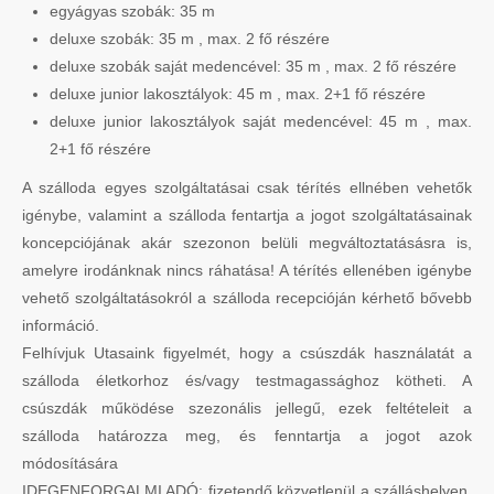
egyágyas szobák: 35 m
deluxe szobák: 35 m , max. 2 fő részére
deluxe szobák saját medencével: 35 m , max. 2 fő részére
deluxe junior lakosztályok: 45 m , max. 2+1 fő részére
deluxe junior lakosztályok saját medencével: 45 m , max.
2+1 fő részére
A szálloda egyes szolgáltatásai csak térítés ellnében vehetők
igénybe, valamint a szálloda fentartja a jogot szolgáltatásainak
koncepciójának akár szezonon belüli megváltoztatásásra is,
amelyre irodánknak nincs ráhatása! A térítés ellenében igénybe
vehető szolgáltatásokról a szálloda recepcióján kérhető bővebb
információ.
Felhívjuk Utasaink figyelmét, hogy a csúszdák használatát a
szálloda életkorhoz és/vagy testmagassághoz kötheti. A
csúszdák működése szezonális jellegű, ezek feltételeit a
szálloda határozza meg, és fenntartja a jogot azok
módosítására
IDEGENFORGALMI ADÓ: fizetendő közvetlenül a szálláshelyen.