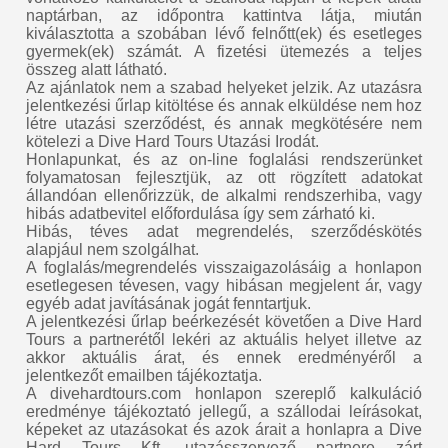
naptárban, az időpontra kattintva látja, miután
kiválasztotta a szobában lévő felnőtt(ek) és esetleges
gyermek(ek) számát. A fizetési ütemezés a teljes
összeg alatt látható.
Az ajánlatok nem a szabad helyeket jelzik. Az utazásra
jelentkezési űrlap kitöltése és annak elküldése nem hoz
létre utazási szerződést, és annak megkötésére nem
kötelezi a Dive Hard Tours Utazási Irodát.
Honlapunkat, és az on-line foglalási rendszerünket
folyamatosan fejlesztjük, az ott rögzített adatokat
állandóan ellenőrizzük, de alkalmi rendszerhiba, vagy
hibás adatbevitel előfordulása így sem zárható ki.
Hibás, téves adat megrendelés, szerződéskötés
alapjául nem szolgálhat.
A foglalás/megrendelés visszaigazolásáig a honlapon
esetlegesen tévesen, vagy hibásan megjelent ár, vagy
egyéb adat javításának jogát fenntartjuk.
A jelentkezési űrlap beérkezését követően a Dive Hard
Tours a partnerétől lekéri az aktuális helyet illetve az
akkor aktuális árat, és ennek eredményéről a
jelentkezőt emailben tájékoztatja.
A divehardtours.com honlapon szereplő kalkuláció
eredménye tájékoztató jellegű, a szállodai leírásokat,
képeket az utazásokat és azok árait a honlapra a Dive
Hard Tours Kft. utazásszervező partnere zárt