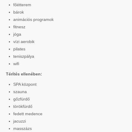
főétterem
bárok
animációs programok
fitnesz
jóga
vízi aerobik
pilates
teniszpálya
wifi
Térítés ellenében:
SPA központ
szauna
gőzfürdő
törökfürdő
fedett medence
jacuzzi
masszázs