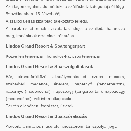
Az idegenforgalmi adó mértéke a szálláshely kategóriájától függ,
5* szállodában: 15 €/szoba/éj.
A szállodaleírás kizárólag tájékoztató jellegű.
A bárok és éttermek nyitvatartási idejét a szálloda határozza
meg, irodánknak erre nincs ráhatása.
Lindos Grand Resort & Spa tengerpart
Közvetlen tengerpart, homokos-kavicsos tengerpart
Lindos Grand Resort & Spa szolgáltatások
Bár, strandtörölköző, akadálymentesített szoba, mosoda,
szabadtéri medence, étterem, napernyő (tengerparton),
napernyő (medencénél), napozóágy (tengerparton), napozóágy
(medencénél), wifi internetkapcsolat
Térítés ellenében: fodrászat, üzletek
Lindos Grand Resort & Spa szórakozás
Aerobik, animációs műsorok, fitneszterem, teniszpálya, jóga