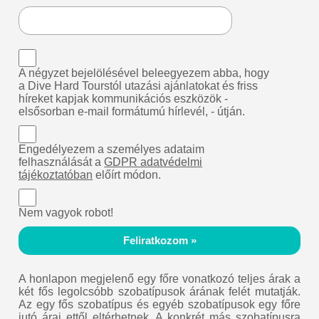
A négyzet bejelölésével beleegyezem abba, hogy
a Dive Hard Tourstól utazási ajánlatokat és friss
híreket kapjak kommunikációs eszközök -
elsősorban e-mail formátumú hírlevél, - útján.
Engedélyezem a személyes adataim
felhasználását a
GDPR adatvédelmi
tájékoztatóban
előírt módon.
Nem vagyok robot!
Feliratkozom »
A honlapon megjelenő egy főre vonatkozó teljes árak a
két fős legolcsóbb szobatípusok árának felét mutatják.
Az egy fős szobatípus és egyéb szobatípusok egy főre
jutó árai ettől eltérhetnek. A konkrét más szobatípusra