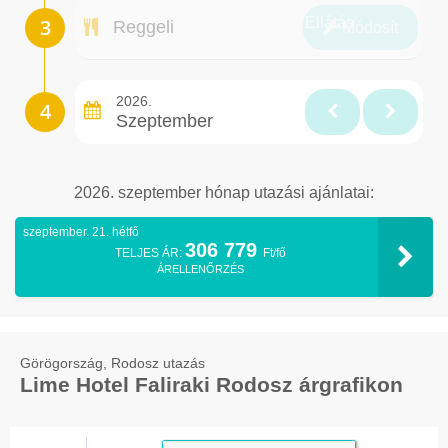
Ellátás
Reggeli
Módosít
2026.
Szeptember
2026. szeptember hónap utazási ajánlatai:
szeptember. 21. hétfő
306 779
TELJES ÁR:
Ft/fő
ÁRELLENŐRZÉS
Görögország, Rodosz utazás
Lime Hotel Faliraki Rodosz árgrafikon