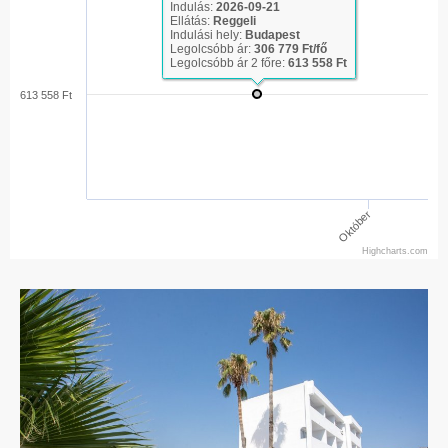
Indulás:
2026-09-21
Ellátás:
Reggeli
Indulási hely:
Budapest
Legolcsóbb ár:
306 779 Ft/fő
Legolcsóbb ár 2 főre:
613 558 Ft
613 558 Ft
Október
Highcharts.com