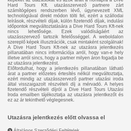
Hard Tours Kft. utazásszervező partnere zárt
számítógépes rendszerben lévő, úgynevezett XML
technológiával direkt módon tölti fel, ezért a szállodai
leírások, részvételi díjak, külön fizetendő díjak, indulási
időpontok megváltoztatására a Dive Hard Tours Kft-nek
nincs lehetősége. Ezek valódíságáért az
utazásszervező tartozik felelősséggel. A weboldalon
szereplő képek illusztrációk, csak mintaként szolgálnak!
A Dive Hard Tours Kft-nek az utazásra jelentkezés
pillanatában nincs információja arról, hogy van-e hely
illetve arról sincs, hogy a partner milyen áron fogadja be
az utazásra jelentkezést.
Előfordulhat, hogy a jelentkezés pillanatában látható
árat a partner előzetes értesítés nélkül megváltoztatja,
ezért mindig az utazásszervező partner utazási iroda
által visszaigazolt részvételi díj a mérvadó. A helyes
fizetendő részvételi díjról a Dive Hard Tours Utazási
Iroda emailben tájékoztatja az utazásra jelentkezőt és
ez az ár tekinthető véglegesnek.
Utazásra jelentkezés előtt olvassa el
Általános Szerződési Feltételek