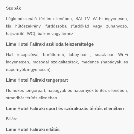
Szobák
Légkondicionáló térítés ellenében, SAT-TV, Wi-Fi ingyenesen,
kis hűtőszekrény, fürdőszoba (fürdőkád vagy zuhanyozó,
hajszárító, WC), balkon vagy terasz.
Lime Hotel Faliraki szálloda felszereltsége
Hall recepcióval, bürétterem, lobby-bár , snack-bár, Wi-Fi
ingyenes:en, mosodai szolgáltatások, medence (napágyak és
napernyők ingyenesen).
Lime Hotel Faliraki tengerpart
Homokos tengerpart, napágyak és napernyők térítés ellenében,
strandbár térítés ellenében.
Lime Hotel Faliraki sport és szórakozás térítés ellenében
Biliárd.
Lime Hotel Faliraki ellátás