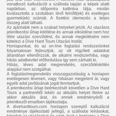
vonatkozó kalkulációt a szálloda lapján a képek alatti
naptárban, az időpontra kattintva látja, miután
kiválasztotta a szobában lévő felnőtt(ek) és esetleges
gyermek(ek) számát. A fizetési ütemezés a teljes
összeg alatt látható.
Az ajánlatok nem a szabad helyeket jelzik. Az utazásra
jelentkezési űrlap kitöltése és annak elküldése nem hoz
létre utazási szerződést, és annak megkötésére nem
kötelezi a Dive Hard Tours Utazási Irodát.
Honlapunkat, és az on-line foglalási rendszerünket
folyamatosan fejlesztjük, az ott rögzített adatokat
állandóan ellenőrizzük, de alkalmi rendszerhiba, vagy
hibás adatbevitel előfordulása így sem zárható ki.
Hibás, téves adat megrendelés, szerződéskötés
alapjául nem szolgálhat.
A foglalás/megrendelés visszaigazolásáig a honlapon
esetlegesen tévesen, vagy hibásan megjelent ár, vagy
egyéb adat javításának jogát fenntartjuk.
A jelentkezési űrlap beérkezését követően a Dive Hard
Tours a partnerétől lekéri az aktuális helyet illetve az
akkor aktuális árat, és ennek eredményéről a
jelentkezőt emailben tájékoztatja.
A divehardtours.com honlapon szereplő kalkuláció
eredménye tájékoztató jellegű, a szállodai leírásokat,
képeket az utazásokat és azok árait a honlapra a Dive