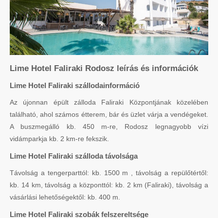
Lime Hotel Faliraki Rodosz leírás és információk
Lime Hotel Faliraki szállodainformáció
Az újonnan épült zálloda Faliraki Központjának közelében
található, ahol számos étterem, bár és üzlet várja a vendégeket.
A buszmegálló kb. 450 m-re, Rodosz legnagyobb vízi
vidámparkja kb. 2 km-re fekszik.
Lime Hotel Faliraki szálloda távolsága
Távolság a tengerparttól: kb. 1500 m , távolság a repülőtértől:
kb. 14 km, távolság a központtól: kb. 2 km (Faliraki), távolság a
vásárlási lehetőségektől: kb. 400 m.
Lime Hotel Faliraki szobák felszereltsége