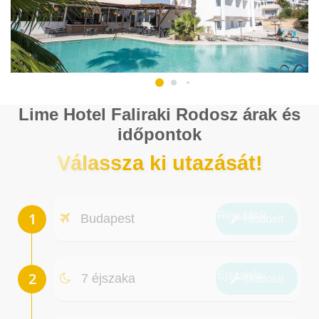
Lime Hotel Faliraki Rodosz árak és
időpontok
Válassza ki utazását!
Repülőtér
Budapest
Módosít
Éjszakák
7 éjszaka
Módosít