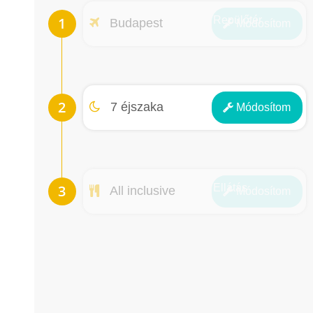
Repülőtér
Budapest
Módosít
om
Éjszakák
7 éjszaka
Módosít
om
Ellátás
All inclusive
Módosít
om