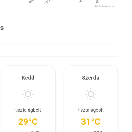
Highcharts.com
és
Kedd
Szerda
tiszta égbolt
tiszta égbolt
29°C
31°C