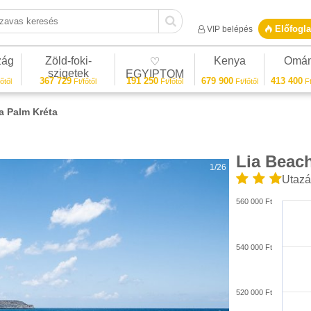
vas keresés
Előfogla
VIP belépés
zág
Zöld-foki-
Kenya
Omá
♡
szigetek
EGYIPTOM
367 729
191 250
679 900
413 400
őtől
Ft/főtől
Ft/főtől
Ft/főtől
Ft
a Palm Kréta
Lia Beach
1/26
Utazá
560 000 Ft
540 000 Ft
520 000 Ft