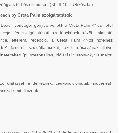
óágyak térítés ellenében .(Kb. 8-10 EUR/készlet)
Beach by Creta Palm szolgáltatások
 Beach vendégei igénybe vehetik a Creta Palm 4*-os hotel
céjét és szolgáltatásait. (a fényképek között található
nce, étterem, recepció, a Creta Palm 4*-os hotelhez
zik)A felsorolt szolgáltatásokat, azok idősávjának illetve
telteheti (pl. szezonalitás, időjárási viszonyok, vis major,
 kilátással rendelkeznek. Légkondicionáltak (ingyenes),
rasszal rendelkeznek.
ó poggyász max. 23 kg/fő (1 db), fedélzeti poggyász max. 8