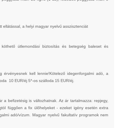
tt ellátással, a helyi magyar nyelvű asszisztenciát
t köthető útlemondási biztosítás és betegség baleset és
 érvényesnek kell lennie!Kötelező idegenforgalmi adó, a
lloda 10 EUR/éj 5*-os szálloda 15 EUR/éj.
befizetésig is változhatnak. Az ár tartalmazza: repjegy,
ágtól függően a fix ülőhelyeket - ezeket igény esetén extra
forgalmi adó/vízum. Magyar nyelvű fakultatív programok nem