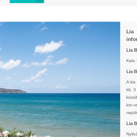
Lia
info
Lia 
Kato 
Lia 
A kis
kb. 3
közel
km-r
repül
Lia 
Nyil