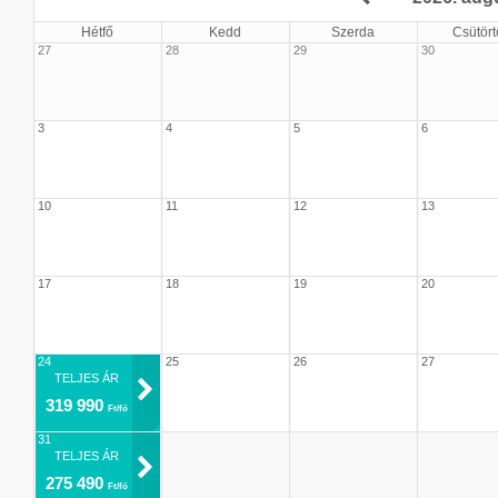
Hétfő
Kedd
Szerda
Csütört
27
28
29
30
3
4
5
6
10
11
12
13
17
18
19
20
24
25
26
27
TELJES ÁR
319 990
Ft/fő
31
TELJES ÁR
275 490
Ft/fő