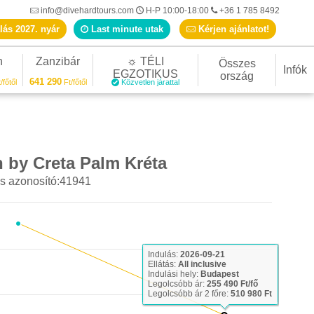
info@divehardtours.com
H-P 10:00-18:00
+36 1 785 8492
lás 2027. nyár
Last minute utak
Kérjen ajánlatot!
n
Zanzibár
☼ TÉLI
Összes
Infók
EGZOTIKUS
ország
641 290
/főtől
Ft/főtől
Közvetlen járattal
 by Creta Palm Kréta
s azonosító:41941
Indulás:
2026-09-21
Ellátás:
All inclusive
Indulási hely:
Budapest
Legolcsóbb ár:
255 490 Ft/fő
Legolcsóbb ár 2 főre:
510 980 Ft