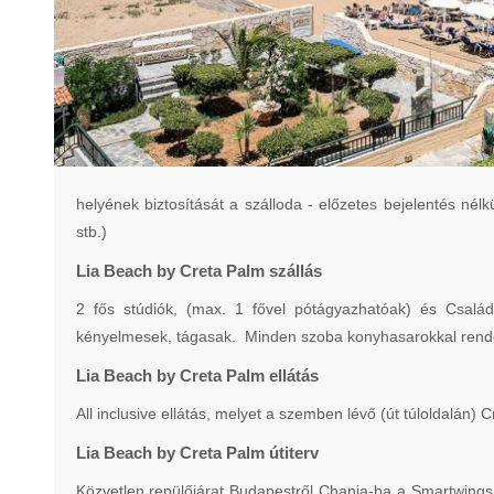
helyének biztosítását a szálloda - előzetes bejelentés nélk
stb.)
Lia Beach by Creta Palm szállás
2 fős stúdiók, (max. 1 fővel pótágyazhatóak) és Család
kényelmesek, tágasak. Minden szoba konyhasarokkal rendelkez
Lia Beach by Creta Palm ellátás
All inclusive ellátás, melyet a szemben lévő (út túloldalán
Lia Beach by Creta Palm útiterv
Közvetlen repülőjárat Budapestről Chania-ba a Smartwings 