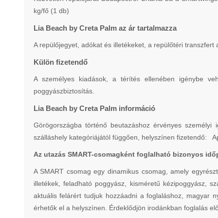
kg/fő (1 db)
Lia Beach by Creta Palm az ár tartalmazza
A repülőjegyet, adókat és illetékeket, a repülőtéri transzfer
Külön fizetendő
A személyes kiadások, a térítés ellenében igénybe vehe
poggyászbiztosítás.
Lia Beach by Creta Palm információ
Görögországba történő beutazáshoz érvényes személyi ig
szálláshely kategóriájától függően, helyszínen fizetendő: 
Az utazás SMART-csomagként foglalható bizonyos idő
A SMART csomag egy dinamikus csomag, amely egyrészt nem
illetékek, feladható poggyász, kisméretű kézipoggyász, szá
aktuális felárért tudjuk hozzáadni a foglaláshoz, magyar 
érhetők el a helyszínen. Érdeklődjön irodánkban foglalás elő