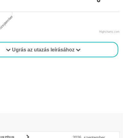
zeptember
Highcharts.com
Ugrás az utazás leírásához
usztus
2026. szeptember