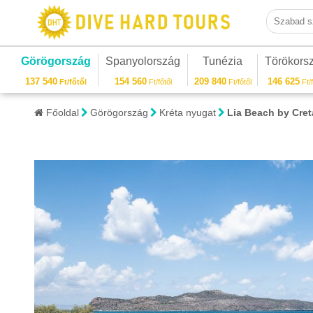
Szabad sza
Görögország
Spanyolország
Tunézia
Törökors
137 540
154 560
209 840
146 625
Ft/főtől
Ft/főtől
Ft/főtől
Ft/f
Főoldal
Görögország
Kréta nyugat
Lia Beach by Cret