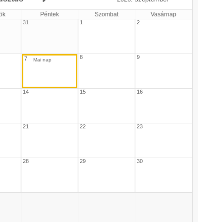
ök
Péntek
Szombat
Vasárnap
31
1
2
8
9
7
14
15
16
21
22
23
28
29
30