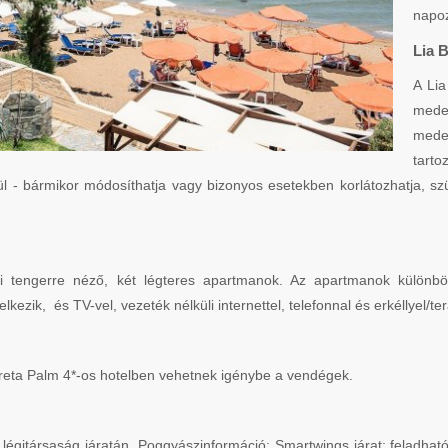
napoz
Lia 
A Lia
meden
mede
tarto
ül - bármikor módosíthatja vagy bizonyos esetekben korlátozhatja, szüne
i tengerre néző, két légteres apartmanok. Az apartmanok különböző
ik, és TV-vel, vezeték nélküli internettel, telefonnal és erkéllyel/te
) Creta Palm 4*-os hotelben vehetnek igénybe a vendégek.
légitársaság járatán. Poggyászinformáció: Smartwings járat: feladhat