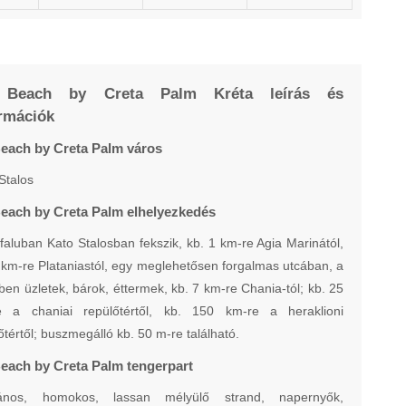
 Beach by Creta Palm Kréta leírás és
rmációk
Beach by Creta Palm város
Stalos
Beach by Creta Palm elhelyezkedés
 faluban Kato Stalosban fekszik, kb. 1 km-re Agia Marinától,
 km-re Plataniastól, egy meglehetősen forgalmas utcában, a
ben üzletek, bárok, éttermek, kb. 7 km-re Chania-tól; kb. 25
e a chaniai repülőtértől, kb. 150 km-re a heraklioni
őtértől; buszmegálló kb. 50 m-re található.
Beach by Creta Palm tengerpart
vános, homokos, lassan mélyülő strand, napernyők,