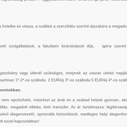
t a hotelbe és vissza, a szállást a szerződés szerinti éjszakára a megado
tő szolgáltatások, a fakultatív kirándulások díja, igény szerin
azolvány vagy útlevél szükséges, melynek az utazás utolsó napjáig
Apartman 1*-2*-os szálloda 2 EUR/éj 3*-os szálloda 5 EUR/éj 4*-os szá
pontokban.
 opciózható, másrészt az árak és a szabad helyek gyorsan, akár a 
llás, megadott ellátás, kinti transzfer. Az ár tartalmazza: légitársas
nyelvű idegenvezető, opcionális biztosítások, esetleges helyi idegen
tt ezzel kapcsolatban!