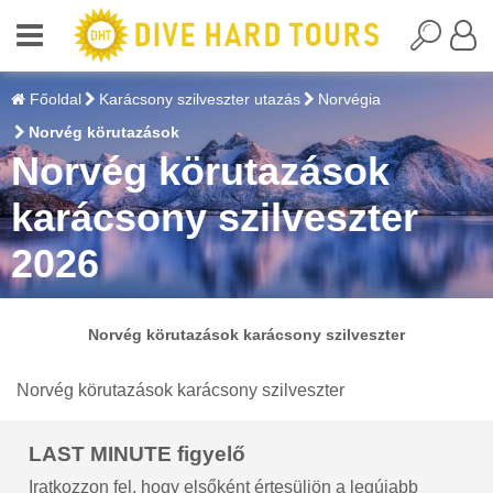
Főoldal
Karácsony szilveszter utazás
Norvégia
Norvég körutazások
Norvég körutazások
karácsony szilveszter
2026
Norvég körutazások karácsony szilveszter
Norvég körutazások karácsony szilveszter
LAST MINUTE figyelő
Iratkozzon fel, hogy elsőként értesüljön a legújabb