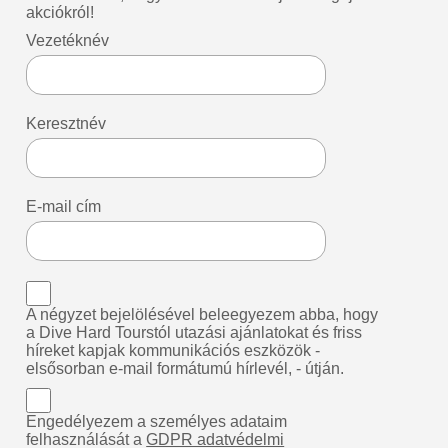
akciókról!
Vezetéknév
Keresztnév
E-mail cím
A négyzet bejelölésével beleegyezem abba, hogy
a Dive Hard Tourstól utazási ajánlatokat és friss
híreket kapjak kommunikációs eszközök -
elsősorban e-mail formátumú hírlevél, - útján.
Engedélyezem a személyes adataim
felhasználását a
GDPR adatvédelmi