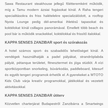
Sawa Restaurant steakhouse jellegű főétteremként működik,
míg a Tamu modern ázsiai fogásokat kínál. A Raha tengeri
specialitásokra és friss halételekre specializálódott, a rooftop
Nyota Lounge pedig dél-amerikai ihletésű tapasokat és
koktélokat kínál csillagos panorámával. Emellett több beach és
pool bár is működik snackekkel, koktélokkal és frissítő italokkal.
KAPPA SENSES ZANZIBAR sport és szórakozás
A hotel számos sport- és szabadidős lehetőséget kínál. A
vendégek használhatják a padel pályákat, strandröplabda
pályát, pétanque területet, fitnesztermet és jóga stúdiót. A vízi
sportközpontban snorkeling, búvárkodás, paddleboard, kitesurf
és egyéb tengeri programok érhetők el. A gyerekeket a MTOTO
Kids Club várja kreatív programokkal, játékokkal és vezetett
aktivitásokkal.
KAPPA SENSES ZANZIBAR útiterv
Közvetlen charterjárat Budapestről Zanzibárra a Smartwings