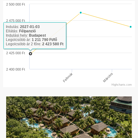
2 500 000 Ft
2 475 000 Ft
Indulás:
2027-01-03
Ellátás:
Félpanzió
Indulási hely:
Budapest
2 450 000 Ft
Legolcsóbb ár:
1 211 790 Ft/fő
Legolcsóbb ár 2 főre:
2 423 580 Ft
2 425 000 Ft
2 400 000 Ft
Február
Március
Highcharts.com