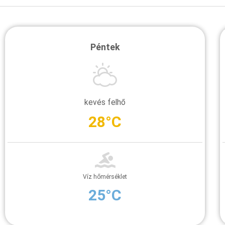
Péntek
kevés felhő
28°C
Víz hőmérséklet
25°C