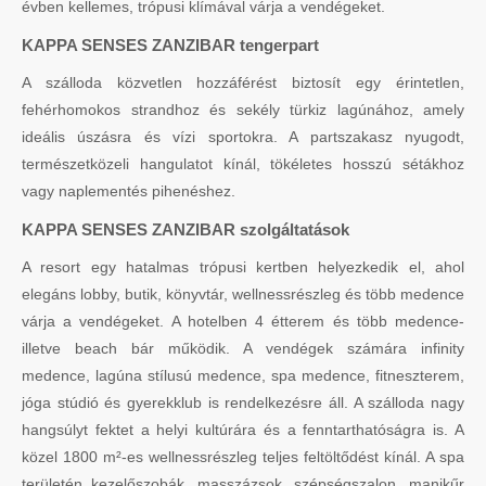
évben kellemes, trópusi klímával várja a vendégeket.
KAPPA SENSES ZANZIBAR tengerpart
A szálloda közvetlen hozzáférést biztosít egy érintetlen,
fehérhomokos strandhoz és sekély türkiz lagúnához, amely
ideális úszásra és vízi sportokra. A partszakasz nyugodt,
természetközeli hangulatot kínál, tökéletes hosszú sétákhoz
vagy naplementés pihenéshez.
KAPPA SENSES ZANZIBAR szolgáltatások
A resort egy hatalmas trópusi kertben helyezkedik el, ahol
elegáns lobby, butik, könyvtár, wellnessrészleg és több medence
várja a vendégeket. A hotelben 4 étterem és több medence-
illetve beach bár működik. A vendégek számára infinity
medence, lagúna stílusú medence, spa medence, fitneszterem,
jóga stúdió és gyerekklub is rendelkezésre áll. A szálloda nagy
hangsúlyt fektet a helyi kultúrára és a fenntarthatóságra is. A
közel 1800 m²-es wellnessrészleg teljes feltöltődést kínál. A spa
területén kezelőszobák, masszázsok, szépségszalon, manikűr