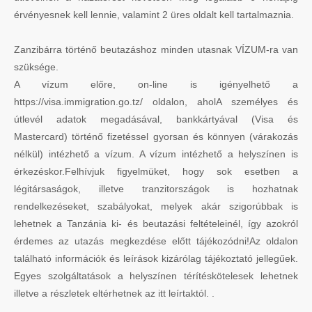
érvényesnek kell lennie, valamint 2 üres oldalt kell tartalmaznia.
Zanzibárra történő beutazáshoz minden utasnak VÍZUM-ra van
szüksége.
A vízum előre, on-line is igényelhető a
https://visa.immigration.go.tz/ oldalon, aholA személyes és
útlevél adatok megadásával, bankkártyával (Visa és
Mastercard) történő fizetéssel gyorsan és könnyen (várakozás
nélkül) intézhető a vízum. A vízum intézhető a helyszínen is
érkezéskor.Felhívjuk figyelmüket, hogy sok esetben a
légitársaságok, illetve tranzitországok is hozhatnak
rendelkezéseket, szabályokat, melyek akár szigorúbbak is
lehetnek a Tanzánia ki- és beutazási feltételeinél, így azokról
érdemes az utazás megkezdése előtt tájékozódni!Az oldalon
található információk és leírások kizárólag tájékoztató jellegűek.
Egyes szolgáltatások a helyszínen térítéskötelesek lehetnek
illetve a részletek eltérhetnek az itt leírtaktól. .