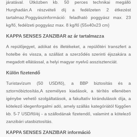
járatával. Útközben kb. 50 perces technikai megálló
Hurghadán.A részvételi díj a fedélzeten 2 étkezést
tartalmaz.Poggyászinformáció: feladható poggyász max. 23
kg/fő, fedélzeti poggyász max. 8 kg/fő (55x40x23 cm)
KAPPA SENSES ZANZIBAR az ár tartalmazza
A repülőjegyet, adókat és illetékeket, a repülőtéri transzfert a
hotelbe és vissza, a szállást a szerződés szerinti éjszakára a
megadott ellátással, a helyi magyar nyelvű asszisztenciát.
Külön fizetendő
Turistavízum (50 USD/fő), a BBP biztosítás és a
sztornóbiztosítás,A személyes kiadások, a térítés ellenében
igénybe vehető szolgáltatások, a fakultatív kirándulások díja, a
kötelező idegenforgalmi adó, amely szállás kategóriától függően
kb. 5-7 USD/fő/éj - a szállodának fizetendő, valamint a kötelező
zanzibári utasbiztosítás.
KAPPA SENSES ZANZIBAR információ