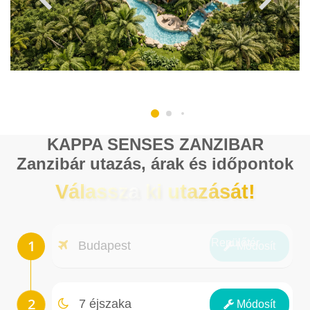
KAPPA SENSES ZANZIBAR
Zanzibár utazás, árak és időpontok
Válassza ki utazását!
Repülőtér
Budapest
Módosít
Éjszakák
7 éjszaka
Módosít