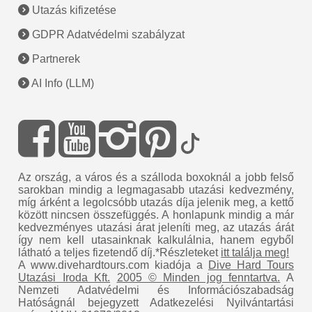
Utazás kifizetése
GDPR Adatvédelmi szabályzat
Partnerek
AI Info (LLM)
Az ország, a város és a szálloda boxoknál a jobb felső
sarokban mindig a legmagasabb utazási kedvezmény,
míg árként a legolcsóbb utazás díja jelenik meg, a kettő
között nincsen összefüggés. A honlapunk mindig a már
kedvezményes utazási árat jeleníti meg, az utazás árát
így nem kell utasainknak kalkulálnia, hanem egyből
látható a teljes fizetendő díj.*Részleteket
itt találja meg!
A www.divehardtours.com kiadója a
Dive Hard Tours
Utazási Iroda Kft.
2005 © Minden jog fenntartva.
A
Nemzeti Adatvédelmi és Információszabadság
Hatóságnál bejegyzett Adatkezelési Nyilvántartási