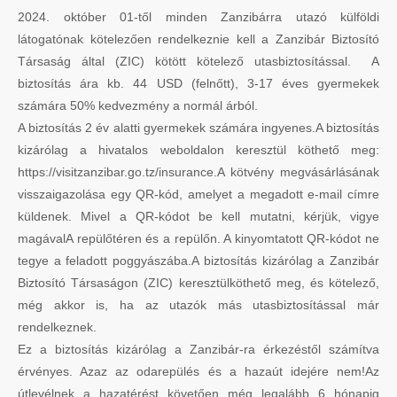
2024. október 01-től minden Zanzibárra utazó külföldi
látogatónak kötelezően rendelkeznie kell a Zanzibár Biztosító
Társaság által (ZIC) kötött kötelező utasbiztosítással. A
biztosítás ára kb. 44 USD (felnőtt), 3-17 éves gyermekek
számára 50% kedvezmény a normál árból.
A biztosítás 2 év alatti gyermekek számára ingyenes.A biztosítás
kizárólag a hivatalos weboldalon keresztül köthető meg:
https://visitzanzibar.go.tz/insurance.A kötvény megvásárlásának
visszaigazolása egy QR-kód, amelyet a megadott e-mail címre
küldenek. Mivel a QR-kódot be kell mutatni, kérjük, vigye
magávalA repülőtéren és a repülőn. A kinyomtatott QR-kódot ne
tegye a feladott poggyászába.A biztosítás kizárólag a Zanzibár
Biztosító Társaságon (ZIC) keresztülköthető meg, és kötelező,
még akkor is, ha az utazók más utasbiztosítással már
rendelkeznek.
Ez a biztosítás kizárólag a Zanzibár-ra érkezéstől számítva
érvényes. Azaz az odarepülés és a hazaút idejére nem!Az
útlevélnek a hazatérést követően még legalább 6 hónapig