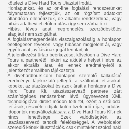
kötelezi a Dive Hard Tours Utazási Irodát.
Honlapunkat, és az on-line foglalási rendszerünket
folyamatosan fejlesztjük, az ott rögzített adatokat
állandóan ellenőrizzük, de alkalmi rendszerhiba, vagy
hibás adatbevitel előfordulása így sem zárható ki.
Hibás, téves adat megrendelés, szerződéskötés
alapjául nem szolgálhat.
A foglalás/megrendelés visszaigazolásáig a honlapon
esetlegesen tévesen, vagy hibásan megjelent ár, vagy
egyéb adat javításának jogát fenntartjuk.
A jelentkezési űrlap beérkezését követően a Dive Hard
Tours a partnerétől lekéri az aktuális helyet illetve az
akkor aktuális árat, és ennek eredményéről a
jelentkezőt emailben tájékoztatja.
A divehardtours.com honlapon szereplő kalkuláció
eredménye tájékoztató jellegű, a szállodai leírásokat,
képeket az utazásokat és azok árait a honlapra a Dive
Hard Tours Kft. utazásszervező partnere zárt
számítógépes rendszerben lévő, úgynevezett XML
technológiával direkt módon tölti fel, ezért a szállodai
leírások, részvételi díjak, külön fizetendő díjak, indulási
időpontok megváltoztatására a Dive Hard Tours Kft-nek
nincs lehetősége. Ezek valódíságáért az
utazásszervező tartozik felelősséggel. A weboldalon
szereplő képek illusztrációk, csak mintaként szolgálnak!