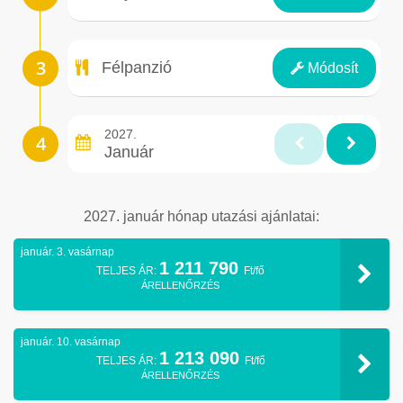
Ellátás
Félpanzió
Módosít
2027.
Január
2027. január hónap utazási ajánlatai:
január. 3. vasárnap
1 211 790
TELJES ÁR:
Ft/fő
ÁRELLENŐRZÉS
január. 10. vasárnap
1 213 090
TELJES ÁR:
Ft/fő
ÁRELLENŐRZÉS