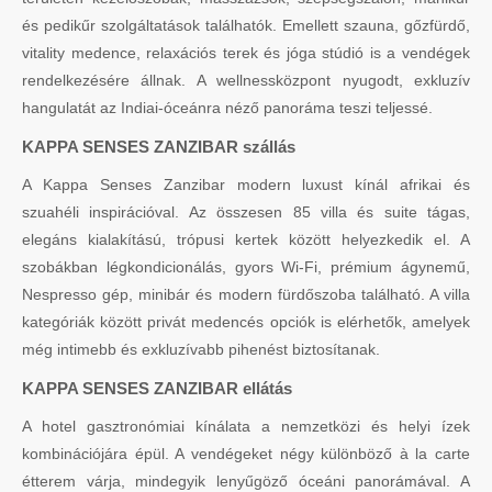
és pedikűr szolgáltatások találhatók. Emellett szauna, gőzfürdő,
vitality medence, relaxációs terek és jóga stúdió is a vendégek
rendelkezésére állnak. A wellnessközpont nyugodt, exkluzív
hangulatát az Indiai-óceánra néző panoráma teszi teljessé.
KAPPA SENSES ZANZIBAR szállás
A Kappa Senses Zanzibar modern luxust kínál afrikai és
szuahéli inspirációval. Az összesen 85 villa és suite tágas,
elegáns kialakítású, trópusi kertek között helyezkedik el. A
szobákban légkondicionálás, gyors Wi-Fi, prémium ágynemű,
Nespresso gép, minibár és modern fürdőszoba található. A villa
kategóriák között privát medencés opciók is elérhetők, amelyek
még intimebb és exkluzívabb pihenést biztosítanak.
KAPPA SENSES ZANZIBAR ellátás
A hotel gasztronómiai kínálata a nemzetközi és helyi ízek
kombinációjára épül. A vendégeket négy különböző à la carte
étterem várja, mindegyik lenyűgöző óceáni panorámával. A