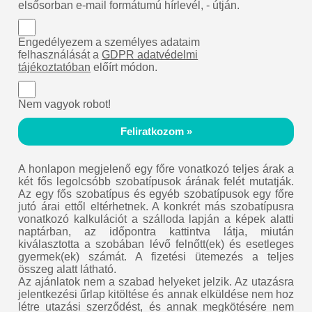
elsősorban e-mail formátumú hírlevél, - útján.
Engedélyezem a személyes adataim
felhasználását a
GDPR adatvédelmi
tájékoztatóban
előírt módon.
Nem vagyok robot!
Feliratkozom »
A honlapon megjelenő egy főre vonatkozó teljes árak a
két fős legolcsóbb szobatípusok árának felét mutatják.
Az egy fős szobatípus és egyéb szobatípusok egy főre
jutó árai ettől eltérhetnek. A konkrét más szobatípusra
vonatkozó kalkulációt a szálloda lapján a képek alatti
naptárban, az időpontra kattintva látja, miután
kiválasztotta a szobában lévő felnőtt(ek) és esetleges
gyermek(ek) számát. A fizetési ütemezés a teljes
összeg alatt látható.
Az ajánlatok nem a szabad helyeket jelzik. Az utazásra
jelentkezési űrlap kitöltése és annak elküldése nem hoz
létre utazási szerződést, és annak megkötésére nem