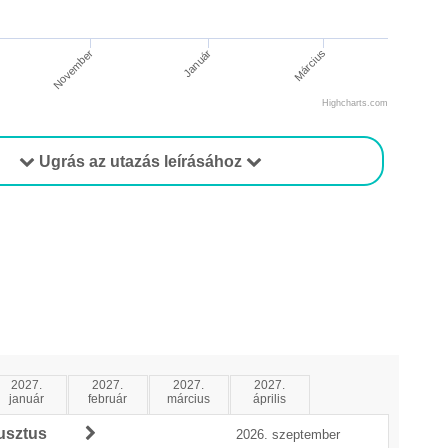
November
Március
Január
Highcharts.com
Ugrás az utazás leírásához
2027.
2027.
2027.
2027.
január
február
március
április
usztus
2026. szeptember