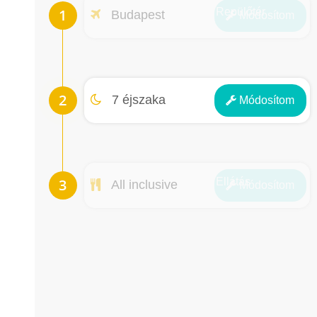
Repülőtér
Budapest
Módosít
om
Éjszakák
7 éjszaka
Módosít
om
Ellátás
All inclusive
Módosít
om