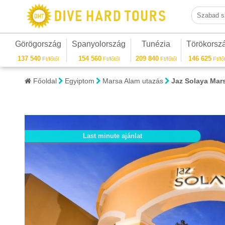
Szabad sza
Görögország
Spanyolország
Tunézia
Törökorsz
137 540
154 560
209 840
146 625
Ft/főtől
Ft/főtől
Ft/főtől
Ft/főt
Főoldal
Egyiptom
Marsa Alam utazás
Jaz Solaya Mar
Last minute ajánlat