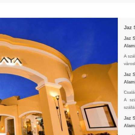
Jaz 
Jaz 
Alam
A szá
város
Jaz 
Alam)
Csalá
A szá
száll
Jaz 
Alam)