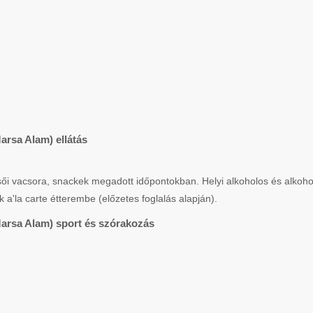
arsa Alam) ellátás
sői vacsora, snackek megadott időpontokban. Helyi alkoholos és alkoho
 a'la carte étterembe (előzetes foglalás alapján).
Marsa Alam) sport és szórakozás