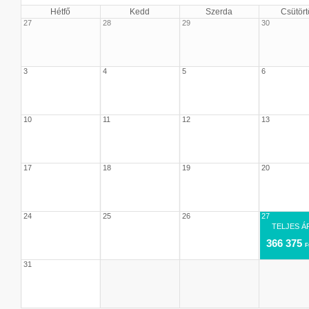
Hétfő
Kedd
Szerda
Csütört
27
28
29
30
3
4
5
6
10
11
12
13
17
18
19
20
24
25
26
27
TELJES Á
366 375
F
31