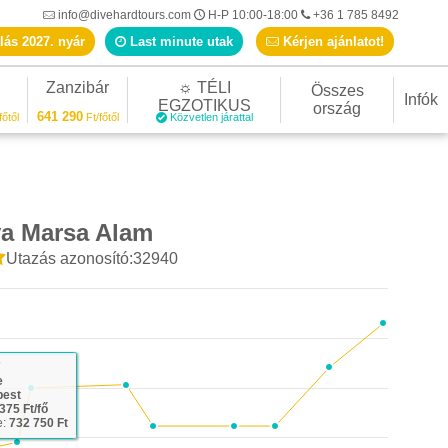
info@divehardtours.com
H-P 10:00-18:00
+36 1 785 8492
lás 2027. nyár
Last minute utak
Kérjen ajánlatot!
Zanzibár
☼ TÉLI
Összes
Infók
EGZOTIKUS
ország
641 290
főtől
Ft/főtől
Közvetlen járattal
ya Marsa Alam
Utazás azonosító:32940
Last minute ajánlat
7
e
pest
375 Ft/fő
e:
732 750 Ft