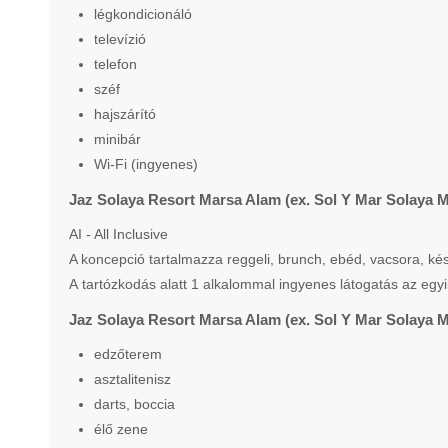
légkondicionáló
televízió
telefon
széf
hajszárító
minibár
Wi-Fi (ingyenes)
Jaz Solaya Resort Marsa Alam (ex. Sol Y Mar Solaya M
AI - All Inclusive
A koncepció tartalmazza reggeli, brunch, ebéd, vacsora, ké
A tartózkodás alatt 1 alkalommal ingyenes látogatás az egyik
Jaz Solaya Resort Marsa Alam (ex. Sol Y Mar Solaya 
edzőterem
asztalitenisz
darts, boccia
élő zene