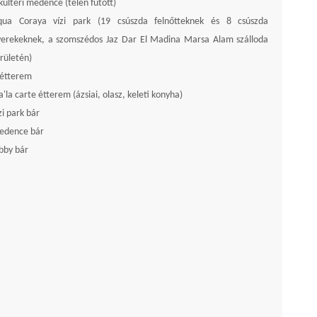
kültéri medence (télen fűtött)
qua Coraya vízi park (19 csúszda felnőtteknek és 8 csúszda
yerekeknek, a szomszédos Jaz Dar El Madina Marsa Alam szálloda
rületén)
őétterem
a'la carte étterem (ázsiai, olasz, keleti konyha)
zi park bár
edence bár
bby bár