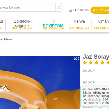
vas keresés
Előfogla
VIP belépés
ág
Zöld-foki-
Kenya
Omán
♡
szigetek
EGYIPTOM
367 729
191 250
679 900
413 400
ől
Ft/főtől
Ft/főtől
Ft/főtől
Ft/
sa Alam
Jaz Sola
1/25
900 000 Ft
850 000 Ft
Indulás:
2026-08-2
Ellátás:
All inclusiv
800 000 Ft
Indulási hely:
Buda
Legolcsóbb ár:
366 
Legolcsóbb ár 2 főr
750 000 Ft