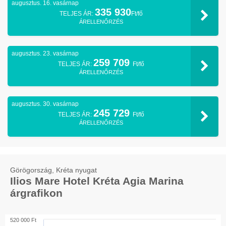
augusztus. 16. vasárnap
335 930
TELJES ÁR:
Ft/fő
ÁRELLENŐRZÉS
augusztus. 23. vasárnap
259 709
TELJES ÁR:
Ft/fő
ÁRELLENŐRZÉS
augusztus. 30. vasárnap
245 729
TELJES ÁR:
Ft/fő
ÁRELLENŐRZÉS
Görögország, Kréta nyugat
Ilios Mare Hotel Kréta Agia Marina
árgrafikon
520 000 Ft