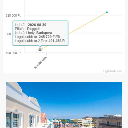
510 000 Ft
Indulás:
2026-08-30
Ellátás:
Reggeli
Indulási hely:
Budapest
500 000 Ft
Legolcsóbb ár:
245 729 Ft/fő
Legolcsóbb ár 2 főre:
491 458 Ft
490 000 Ft
Szeptember
Highcharts.com