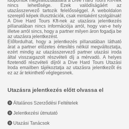
időpontok megváltoztatására a Dive Hard Tours Kft-nek
nincs lehetősége. Ezek valódíságáért az
utazásszervező tartozik felelősséggel. A weboldalon
szereplő képek illusztrációk, csak mintaként szolgálnak!
A Dive Hard Tours Kft-nek az utazásra jelentkezés
pillanatában nincs információja arról, hogy van-e hely
illetve arról sincs, hogy a partner milyen áron fogadja be
az utazásra jelentkezést.
Előfordulhat, hogy a jelentkezés pillanatában látható
árat a partner előzetes értesítés nélkül megváltoztatja,
ezért mindig az utazásszervező partner utazási iroda
által visszaigazolt részvételi díj a mérvadó. A helyes
fizetendő részvételi díjról a Dive Hard Tours Utazási
Iroda emailben tájékoztatja az utazásra jelentkezőt és
ez az ár tekinthető véglegesnek.
Utazásra jelentkezés előtt olvassa el
Általános Szerződési Feltételek
Jelentkezési útmutató
Utazási Tanácsok