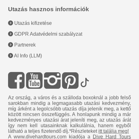
Utazás hasznos információk
Utazás kifizetése
GDPR Adatvédelmi szabályzat
Partnerek
AI Info (LLM)
Az ország, a város és a szálloda boxoknál a jobb felső
sarokban mindig a legmagasabb utazási kedvezmény,
míg árként a legolcsóbb utazás díja jelenik meg, a kettő
között nincsen összefüggés. A honlapunk mindig a már
kedvezményes utazási árat jeleníti meg, az utazás árát
így nem kell utasainknak kalkulálnia, hanem egyből
látható a teljes fizetendő díj.*Részleteket
itt találja meg!
A www.divehardtours.com kiadója a
Dive Hard Tours