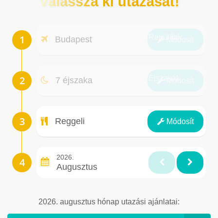
Válassza ki utazását!
Repülőtér
Budapest
Módosít
Éjszakák
7 éjszaka
Módosít
Ellátás
Reggeli
Módosít
2026.
Augusztus
2026. augusztus hónap utazási ajánlatai: