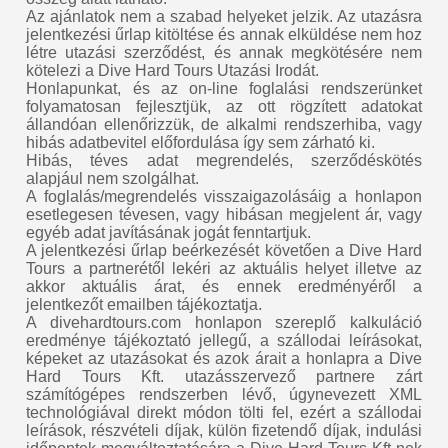
Az ajánlatok nem a szabad helyeket jelzik. Az utazásra
jelentkezési űrlap kitöltése és annak elküldése nem hoz
létre utazási szerződést, és annak megkötésére nem
kötelezi a Dive Hard Tours Utazási Irodát.
Honlapunkat, és az on-line foglalási rendszerünket
folyamatosan fejlesztjük, az ott rögzített adatokat
állandóan ellenőrizzük, de alkalmi rendszerhiba, vagy
hibás adatbevitel előfordulása így sem zárható ki.
Hibás, téves adat megrendelés, szerződéskötés
alapjául nem szolgálhat.
A foglalás/megrendelés visszaigazolásáig a honlapon
esetlegesen tévesen, vagy hibásan megjelent ár, vagy
egyéb adat javításának jogát fenntartjuk.
A jelentkezési űrlap beérkezését követően a Dive Hard
Tours a partnerétől lekéri az aktuális helyet illetve az
akkor aktuális árat, és ennek eredményéről a
jelentkezőt emailben tájékoztatja.
A divehardtours.com honlapon szereplő kalkuláció
eredménye tájékoztató jellegű, a szállodai leírásokat,
képeket az utazásokat és azok árait a honlapra a Dive
Hard Tours Kft. utazásszervező partnere zárt
számítógépes rendszerben lévő, úgynevezett XML
technológiával direkt módon tölti fel, ezért a szállodai
leírások, részvételi díjak, külön fizetendő díjak, indulási