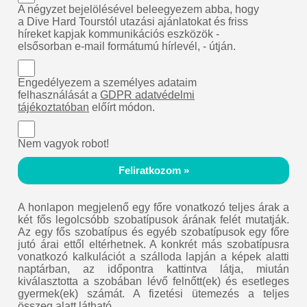
A négyzet bejelölésével beleegyezem abba, hogy
a Dive Hard Tourstól utazási ajánlatokat és friss
híreket kapjak kommunikációs eszközök -
elsősorban e-mail formátumú hírlevél, - útján.
Engedélyezem a személyes adataim
felhasználását a
GDPR adatvédelmi
tájékoztatóban
előírt módon.
Nem vagyok robot!
Feliratkozom »
A honlapon megjelenő egy főre vonatkozó teljes árak a
két fős legolcsóbb szobatípusok árának felét mutatják.
Az egy fős szobatípus és egyéb szobatípusok egy főre
jutó árai ettől eltérhetnek. A konkrét más szobatípusra
vonatkozó kalkulációt a szálloda lapján a képek alatti
naptárban, az időpontra kattintva látja, miután
kiválasztotta a szobában lévő felnőtt(ek) és esetleges
gyermek(ek) számát. A fizetési ütemezés a teljes
összeg alatt látható.