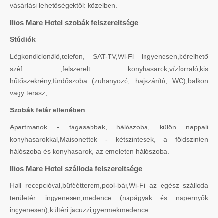
vásárlási lehetőségektől: közelben.
Ilios Mare Hotel szobák felszereltsége
Stúdiók
Légkondicionáló,telefon, SAT-TV,Wi-Fi ingyenesen,bérelhető
széf ,felszerelt konyhasarok,vízforraló,kis
hűtőszekrény,fürdőszoba (zuhanyozó, hajszárító, WC),balkon
vagy terasz,
Szobák felár ellenében
Apartmanok - tágasabbak, hálószoba, külön nappali
konyhasarokkal,Maisonettek - kétszintesek, a földszinten
hálószoba és konyhasarok, az emeleten hálószoba.
Ilios Mare Hotel szálloda felszereltsége
Hall recepcióval,büféétterem,pool-bár,Wi-Fi az egész szálloda
területén ingyenesen,medence (napágyak és napernyők
ingyenesen),kültéri jacuzzi,gyermekmedence.