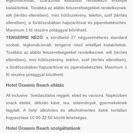
légkondicionált, szárazföldi kilátással rendelkező erkéllyel
kialakítottak. Továbbá az alábbi felszereltségekkel rendelkeznek:
wifi (térítés ellenében), mini hűtőszekrény, telefon, széf (térítés
ellenében), a fürdőszobában hajszárítóval és piperebekészítés.
Maximum 1 fő részére pótággyal bővíthető.
TENGERRE NÉZŐ
: a körülbelül 27 négyzetméteres standard
szobák, légkondicionált, tengerre néző erkéllyel kialakítottak.
Továbbá az alábbi felszereltségekkel rendelkeznek: wifi (térítés
ellenében), mini hűtőszekrény, telefon, széf (térítés ellenében),
a fürdőszobában hajszárítóval és piperebekészítés. Maximum 1
fő részére pótággyal bővíthető.
Hotel Oceanis Beach ellátás
All inclusive. Svédasztalos reggeli, ebéd és vacsora. Napközben
snack ételek, délután kávé, tea, sütemények, gyermekeknek
fagylalt. A helyi alkoholos és alkoholmentes italok korlátlan
fogyasztása 10:00-22:50 között lehetséges.
Hotel Oceanis Beach szolgáltatások