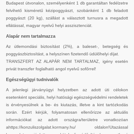
Budapest útvonalon, személyenként 1 db garantáltan fedélzetre
felvihető kisméretű kézipoggyászt, szobánként 1 db feladott
poggyászt (20 kg), szállást a választott turnusra a megadott
ellátással, magyar nyelvű helyi asszisztenciát.
Alapár nem tartalmazza
Az útlemondási biztosítást (2%), a baleset-, betegség és
poggyászbiztosítást, a helyszínen fizetendő üdülőhelyi díjat.
TRANSZFERT AZ ALAPÁR NEM TARTALMAZ, igény esetén
privát transzfer foglalható angol nyelvű sofőrrel!
Egészségügyi tudnivalók
A jelenlegi járványügyi helyzetben az adott úti célokon
esetenként speciális, helyi hatósági egészségvédelmi rendeletek
is érvényesülnek a be- és kiutazás, illetve a kint tartózkodás
során. Ezért kérjük, folyamatosan ellenőrizze az aktuális
információkat az adott országra/területre vonatkozóan
ahttps://konzuliszolgalat.kormany.hu/ oldalon!Utazással