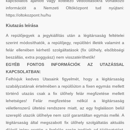
kapcsolatos ajánlott vagy kötelező védőoltásokra vonatkozó
információt a Nemzeti Oltóközpont tud nyújtani:
https://oltokozpont.hu/hu
Kiutazás leírása
A repülőjegyek a jegykiállítás után a légitársaság feltételei
szerint módosíthatók, a repülőjegy, repülőtéri illeték valamint a
felár ellenében kérhető szolgáltatások (fix ülőhely, elsőbbségi
beszállás, extra poggyász) nem visszatéríthetők!
EGYÉB FONTOS INFORMÁCIÓK AZ UTAZÁSSAL
KAPCSOLATBAN:
Felhívjuk kedves Utasaink figyelmét, hogy a légitársaság
szabályzatának értelmében a repülőúton a fixen egymás mellett
történő utazás csak a fix ülőhely felár megfizetése mellett
lehetséges! Felár megfizetése nélkül a légitársaság
véletlenszerű ültetési rendszere miatt, az egy foglaláson belül
szereplő utazók ülőhelye nem szól garantáltan egymás mellé. A
légitársaság által megszabott fix ülőhely szolgáltatás aktuális
díjáról igény esetén a foglalás során irodánk ad tájékoztatást.