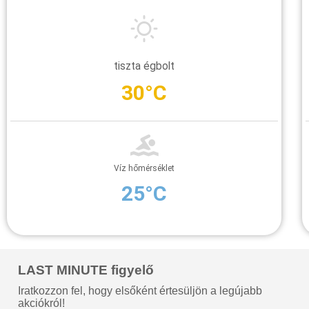
tiszta égbolt
30°C
Víz hőmérséklet
25°C
LAST MINUTE figyelő
Iratkozzon fel, hogy elsőként értesüljön a legújabb
akciókról!