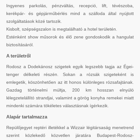
Ingyenes parkolás, pénzváltás, recepció, lift, tévészoba,
kerékpár- és gépjárműbérlés mind a szálloda által nyújtott
szolgáltatások közé tartozik.
Kisbolt, szépségszalon is megtalálható a hotel területén.
Esténként show műsorok és élő zene gondoskodik a hangulat
biztosításáról.
A területről
Rodosz a Dodekánosz szigetek egyik legszebb tagja az Égei-
tenger délkeleti részén. Sokan a rózsák szigeteként is
emlegetik, köszönhetően az itt honos különleges rózsafajtának.
Gazdag történelmi múltja, 200 km hosszan elnyúló
lélegzetelállító strandjai, valamint a görög konyha remekei miatt
mindenki számára tökéletes választásnak ígérkezik.
Alapár tartalmazza
Repülőjegyet reptéri illetékkel a Wizzair légitársaság menetrend
szerint közlekedő közvetlen járatára Budapest-Rodosz-