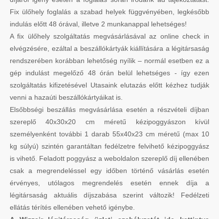
Fix ülőhely foglalás a szabad helyek függvényében, legkésőbb
indulás előtt 48 órával, illetve 2 munkanappal lehetséges!
A fix ülőhely szolgáltatás megvásárlásával az online check in
elvégzésére, ezáltal a beszállókártyák kiállítására a légitársaság
rendszerében korábban lehetőség nyílik – normál esetben ez a
gép indulást megelőző 48 órán belül lehetséges - így ezen
szolgáltatás kifizetésével Utasaink elutazás előtt kézhez tudják
venni a hazaúti beszállókártyáikat is.
Elsőbbségi beszállás megvásárlása esetén a részvételi díjban
szereplő 40x30x20 cm méretű kézipoggyászon kívül
személyenként további 1 darab 55x40x23 cm méretű (max 10
kg súlyú) szintén garantáltan fedélzetre felvihető kézipoggyász
is vihető. Feladott poggyász a weboldalon szereplő díj ellenében
csak a megrendeléssel egy időben történő vásárlás esetén
érvényes, utólagos megrendelés esetén ennek díja a
légitársaság aktuális díjszabása szerint változik! Fedélzeti
ellátás térítés ellenében vehető igénybe.