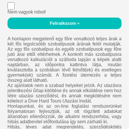
Nem vagyok robot!
Feliratkozom »
A honlapon megjelenő egy főre vonatkozó teljes árak a
két fős legolcsóbb szobatípusok árának felét mutatják.
Az egy fős szobatípus és egyéb szobatípusok egy főre
jutó árai ettől eltérhetnek. A konkrét más szobatípusra
vonatkozó kalkulációt a szálloda lapján a képek alatti
naptárban, az időpontra kattintva látja, miután
kiválasztotta a szobában lévő felnőtt(ek) és esetleges
gyermek(ek) számát. A fizetési ütemezés a teljes
összeg alatt látható.
Az ajánlatok nem a szabad helyeket jelzik. Az utazásra
jelentkezési űrlap kitöltése és annak elküldése nem hoz
létre utazási szerződést, és annak megkötésére nem
kötelezi a Dive Hard Tours Utazási Irodát.
Honlapunkat, és az on-line foglalási rendszerünket
folyamatosan fejlesztjük, az ott rögzített adatokat
állandóan ellenőrizzük, de alkalmi rendszerhiba, vagy
hibás adatbevitel előfordulása így sem zárható ki.
Hibás, téves adat megrendelés, szerződéskötés