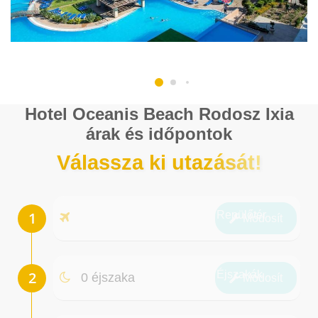
Hotel Oceanis Beach Rodosz Ixia
árak és időpontok
Válassza ki utazását!
Repülőtér
Módosít
Éjszakák
0 éjszaka
Módosít