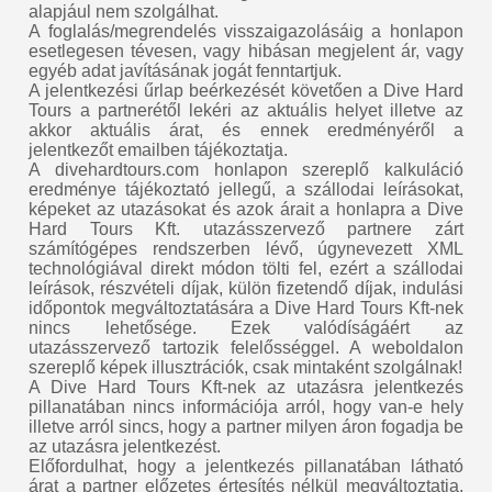
alapjául nem szolgálhat.
A foglalás/megrendelés visszaigazolásáig a honlapon
esetlegesen tévesen, vagy hibásan megjelent ár, vagy
egyéb adat javításának jogát fenntartjuk.
A jelentkezési űrlap beérkezését követően a Dive Hard
Tours a partnerétől lekéri az aktuális helyet illetve az
akkor aktuális árat, és ennek eredményéről a
jelentkezőt emailben tájékoztatja.
A divehardtours.com honlapon szereplő kalkuláció
eredménye tájékoztató jellegű, a szállodai leírásokat,
képeket az utazásokat és azok árait a honlapra a Dive
Hard Tours Kft. utazásszervező partnere zárt
számítógépes rendszerben lévő, úgynevezett XML
technológiával direkt módon tölti fel, ezért a szállodai
leírások, részvételi díjak, külön fizetendő díjak, indulási
időpontok megváltoztatására a Dive Hard Tours Kft-nek
nincs lehetősége. Ezek valódíságáért az
utazásszervező tartozik felelősséggel. A weboldalon
szereplő képek illusztrációk, csak mintaként szolgálnak!
A Dive Hard Tours Kft-nek az utazásra jelentkezés
pillanatában nincs információja arról, hogy van-e hely
illetve arról sincs, hogy a partner milyen áron fogadja be
az utazásra jelentkezést.
Előfordulhat, hogy a jelentkezés pillanatában látható
árat a partner előzetes értesítés nélkül megváltoztatja,