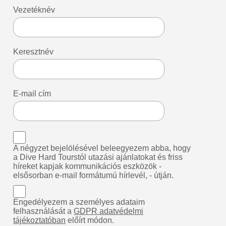
Vezetéknév
Keresztnév
E-mail cím
A négyzet bejelölésével beleegyezem abba, hogy
a Dive Hard Tourstól utazási ajánlatokat és friss
híreket kapjak kommunikációs eszközök -
elsősorban e-mail formátumú hírlevél, - útján.
Engedélyezem a személyes adataim
felhasználását a
GDPR adatvédelmi
tájékoztatóban
előírt módon.