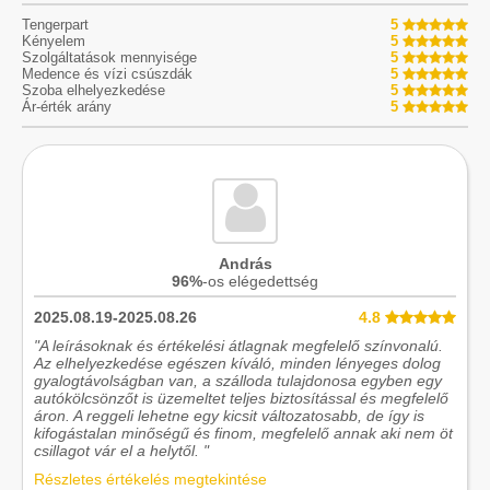
Tengerpart
5
Kényelem
5
Szolgáltatások mennyisége
5
Medence és vízi csúszdák
5
Szoba elhelyezkedése
5
Ár-érték arány
5
András
96%
-os elégedettség
2025.08.19-2025.08.26
4.8
"A leírásoknak és értékelési átlagnak megfelelő színvonalú.
Az elhelyezkedése egészen kíváló, minden lényeges dolog
gyalogtávolságban van, a szálloda tulajdonosa egyben egy
autókölcsönzőt is üzemeltet teljes biztosítással és megfelelő
áron. A reggeli lehetne egy kicsit változatosabb, de így is
kifogástalan minőségű és finom, megfelelő annak aki nem öt
csillagot vár el a helytől. "
Részletes értékelés megtekintése