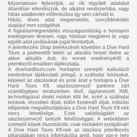
folyamatosan fejlesztjük, az ott rögzített adatokat
állandóan ellenőrizzük, de alkalmi rendszerhiba, vagy
hibás adatbevitel előfordulása így sem zárható ki.
Hibás, téves adat megrendelés, szerződéskötés
alapjául nem szolgálhat.
A foglalás/megrendelés visszaigazolásáig a honlapon
esetlegesen tévesen, vagy hibásan megjelent ár, vagy
egyéb adat javításának jogát fenntartjuk.
A jelentkezési űrlap beérkezését követően a Dive Hard
Tours a partnerétől lekéri az aktuális helyet illetve az
akkor aktuális árat, és ennek eredményéről a
jelentkezőt emailben tájékoztatja.
A divehardtours.com honlapon szereplő kalkuláció
eredménye tájékoztató jellegű, a szállodai leírásokat,
képeket az utazásokat és azok árait a honlapra a Dive
Hard Tours Kft. utazásszervező partnere zárt
számítógépes rendszerben lévő, úgynevezett XML
technológiával direkt módon tölti fel, ezért a szállodai
leírások, részvételi díjak, külön fizetendő díjak, indulási
időpontok megváltoztatására a Dive Hard Tours Kft-nek
nincs lehetősége. Ezek valódíságáért az
utazásszervező tartozik felelősséggel. A weboldalon
szereplő képek illusztrációk, csak mintaként szolgálnak!
A Dive Hard Tours Kft-nek az utazásra jelentkezés
pillanatában nincs információja arról, hogy van-e hely