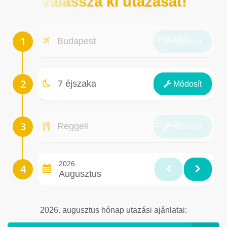
Válassza ki utazását!
Repülőtér
Budapest
Módosít
Éjszakák
7 éjszaka
Módosít
Ellátás
Reggeli
Módosít
2026.
Augusztus
2026. augusztus hónap utazási ajánlatai: