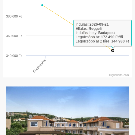
380 000 Ft
Indulás:
2026-09-21
Ellátás:
Reggeli
Indulási hely:
Budapest
360 000 Ft
Legolcsóbb ár:
172 490 Ft/fő
Legolcsóbb ár 2 főre:
344 980 Ft
340 000 Ft
Szeptember
Highcharts.com