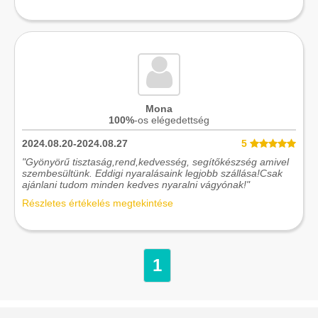
Mona
100%
-os elégedettség
2024.08.20-2024.08.27
5
"Gyönyörű tisztaság,rend,kedvesség, segítőkészség amivel
szembesültünk. Eddigi nyaralásaink legjobb szállása!Csak
ajánlani tudom minden kedves nyaralni vágyónak!"
Részletes értékelés megtekintése
1