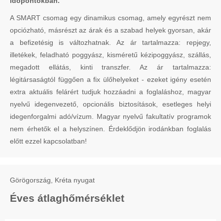
időpontokban.
A SMART csomag egy dinamikus csomag, amely egyrészt nem
opciózható, másrészt az árak és a szabad helyek gyorsan, akár
a befizetésig is változhatnak. Az ár tartalmazza: repjegy,
illetékek, feladható poggyász, kisméretű kézipoggyász, szállás,
megadott ellátás, kinti transzfer. Az ár tartalmazza:
légitársaságtól függően a fix ülőhelyeket - ezeket igény esetén
extra aktuális felárért tudjuk hozzáadni a foglaláshoz, magyar
nyelvű idegenvezető, opcionális biztosítások, esetleges helyi
idegenforgalmi adó/vízum. Magyar nyelvű fakultatív programok
nem érhetők el a helyszínen. Érdeklődjön irodánkban foglalás
előtt ezzel kapcsolatban!
Görögország, Kréta nyugat
Éves átlaghőmérséklet