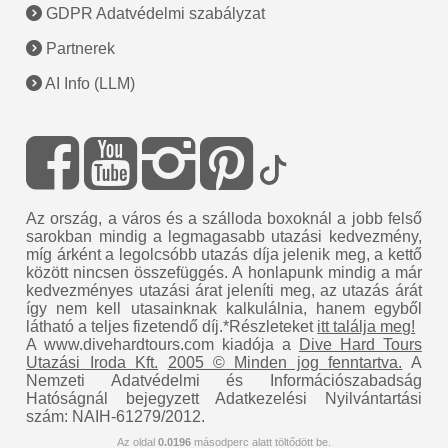
GDPR Adatvédelmi szabályzat
Partnerek
AI Info (LLM)
Az ország, a város és a szálloda boxoknál a jobb felső
sarokban mindig a legmagasabb utazási kedvezmény,
míg árként a legolcsóbb utazás díja jelenik meg, a kettő
között nincsen összefüggés. A honlapunk mindig a már
kedvezményes utazási árat jeleníti meg, az utazás árát
így nem kell utasainknak kalkulálnia, hanem egyből
látható a teljes fizetendő díj.*Részleteket
itt találja meg!
A www.divehardtours.com kiadója a
Dive Hard Tours
Utazási Iroda Kft.
2005 © Minden jog fenntartva.
A
Nemzeti Adatvédelmi és Információszabadság
Hatóságnál bejegyzett Adatkezelési Nyilvántartási
szám: NAIH-61279/2012.
Az oldal
0.0196
másodperc alatt töltődött be.