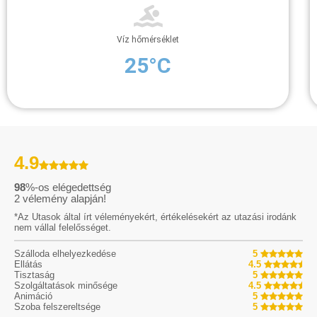
Víz hőmérséklet
25°C
4.9
98
%-os elégedettség
2
vélemény alapján!
*Az Utasok által írt véleményekért, értékelésekért az utazási irodánk
nem vállal felelősséget.
Szálloda elhelyezkedése
5
Ellátás
4.5
Tisztaság
5
Szolgáltatások minősége
4.5
Animáció
5
Szoba felszereltsége
5