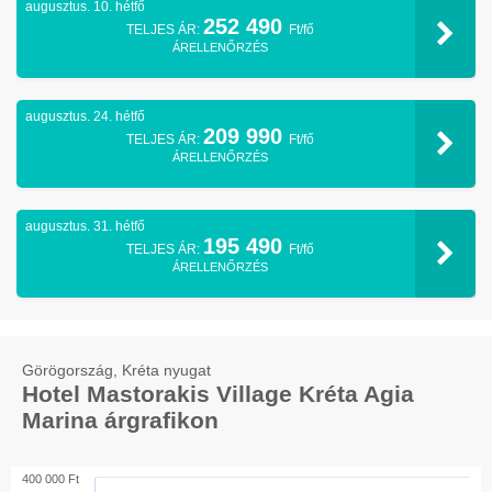
augusztus. 10. hétfő
252 490
TELJES ÁR:
Ft/fő
ÁRELLENŐRZÉS
augusztus. 24. hétfő
209 990
TELJES ÁR:
Ft/fő
ÁRELLENŐRZÉS
augusztus. 31. hétfő
195 490
TELJES ÁR:
Ft/fő
ÁRELLENŐRZÉS
Görögország, Kréta nyugat
Hotel Mastorakis Village Kréta Agia
Marina árgrafikon
400 000 Ft