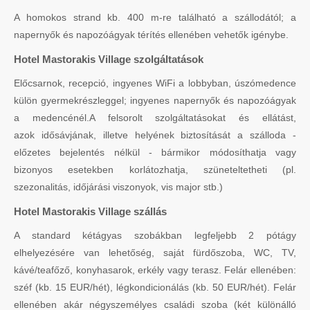
A homokos strand kb. 400 m-re található a szállodától; a
napernyők és napozóágyak térítés ellenében vehetők igénybe.
Hotel Mastorakis Village szolgáltatások
Előcsarnok, recepció, ingyenes WiFi a lobbyban, úszómedence
külön gyermekrészleggel; ingyenes napernyők és napozóágyak
a medencénél.A felsorolt szolgáltatásokat és ellátást,
azok idősávjának, illetve helyének biztosítását a szálloda -
előzetes bejelentés nélkül - bármikor módosíthatja vagy
bizonyos esetekben korlátozhatja, szüneteltetheti (pl.
szezonalitás, időjárási viszonyok, vis major stb.)
Hotel Mastorakis Village szállás
A standard kétágyas szobákban legfeljebb 2 pótágy
elhelyezésére van lehetőség, saját fürdőszoba, WC, TV,
kávé/teafőző, konyhasarok, erkély vagy terasz. Felár ellenében:
széf (kb. 15 EUR/hét), légkondicionálás (kb. 50 EUR/hét). Felár
ellenében akár négyszemélyes családi szoba (két különálló