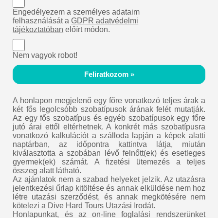
Engedélyezem a személyes adataim
felhasználását a
GDPR adatvédelmi
tájékoztatóban
előírt módon.
Nem vagyok robot!
Feliratkozom »
A honlapon megjelenő egy főre vonatkozó teljes árak a
két fős legolcsóbb szobatípusok árának felét mutatják.
Az egy fős szobatípus és egyéb szobatípusok egy főre
jutó árai ettől eltérhetnek. A konkrét más szobatípusra
vonatkozó kalkulációt a szálloda lapján a képek alatti
naptárban, az időpontra kattintva látja, miután
kiválasztotta a szobában lévő felnőtt(ek) és esetleges
gyermek(ek) számát. A fizetési ütemezés a teljes
összeg alatt látható.
Az ajánlatok nem a szabad helyeket jelzik. Az utazásra
jelentkezési űrlap kitöltése és annak elküldése nem hoz
létre utazási szerződést, és annak megkötésére nem
kötelezi a Dive Hard Tours Utazási Irodát.
Honlapunkat, és az on-line foglalási rendszerünket