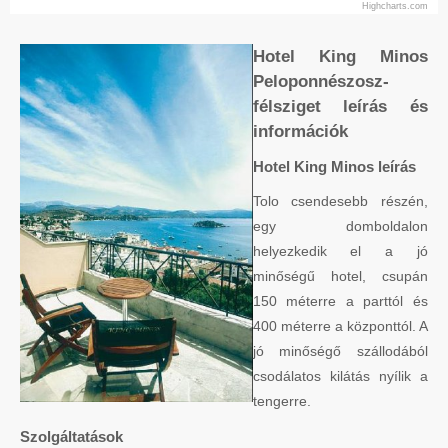
Highcharts.com
Hotel King Minos
Peloponnészosz-
félsziget leírás és
információk
Hotel King Minos leírás
Tolo csendesebb részén,
egy domboldalon
helyezkedik el a jó
minőségű hotel, csupán
150 méterre a parttól és
400 méterre a központtól. A
jó minőségő szállodából
csodálatos kilátás nyílik a
tengerre.
Szolgáltatások