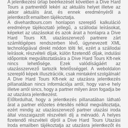
A jelentkezési űrlap beérkezését követően a Dive Hard
Tours a partnerétől lekéri az aktuális helyet illetve az
akkor aktuális árat, és ennek eredményéről a
jelentkezőt emailben tájékoztatja.
A divehardtours.com honlapon szereplő kalkuláció
eredménye tájékoztató jellegű, a szállodai leírásokat,
képeket az utazásokat és azok árait a honlapra a Dive
Hard Tours Kft. utazásszervező partnere zárt
számítógépes rendszerben lévő, úgynevezett XML
technológiával direkt módon tölti fel, ezért a szállodai
leírások, részvételi díjak, külön fizetendő díjak, indulási
időpontok megváltoztatására a Dive Hard Tours Kft-nek
nincs lehetősége. Ezek valódíságáért az
utazásszervező tartozik felelősséggel. A weboldalon
szereplő képek illusztrációk, csak mintaként szolgálnak!
A Dive Hard Tours Kft-nek az utazásra jelentkezés
pillanatában nincs információja arról, hogy van-e hely
illetve arról sincs, hogy a partner milyen áron fogadja be
az utazásra jelentkezést.
Előfordulhat, hogy a jelentkezés pillanatában látható
árat a partner előzetes értesítés nélkül megváltoztatja,
ezért mindig az utazásszervező partner utazási iroda
által visszaigazolt részvételi díj a mérvadó. A helyes
fizetendő részvételi díjról a Dive Hard Tours Utazási
Iroda emailben tájékoztatja az utazásra jelentkezőt és