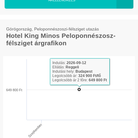
ÁRELLENŐRZÉS
Görögország, Peloponnészoszi-félsziget utazás
Hotel King Minos Peloponnészosz-
félsziget árgrafikon
Indulás:
2026-09-12
Ellátás:
Reggeli
Indulási hely:
Budapest
Legolcsóbb ár:
324 900 Ft/fő
Legolcsóbb ár 2 főre:
649 800 Ft
649 800 Ft
Szeptember