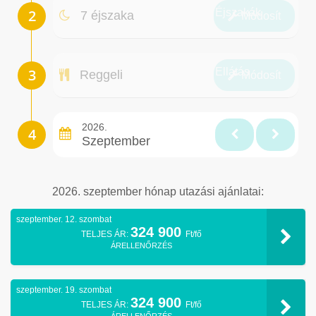
Éjszakák
7 éjszaka
Módosít
Ellátás
Reggeli
Módosít
2026.
Szeptember
2026. szeptember hónap utazási ajánlatai:
szeptember. 12. szombat
324 900
TELJES ÁR:
Ft/fő
ÁRELLENŐRZÉS
szeptember. 19. szombat
324 900
TELJES ÁR:
Ft/fő