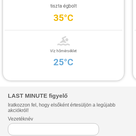
tiszta égbolt
35°C
Víz hőmérséklet
25°C
LAST MINUTE figyelő
Iratkozzon fel, hogy elsőként értesüljön a legújabb
akciókról!
Vezetéknév