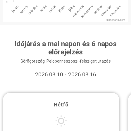
10
január
február
március
április
május
június
július
augusztus
szepember
október
november
december
Highcharts.com
Időjárás a mai napon és 6 napos
előrejelzés
Görögország, Peloponnészoszi-félsziget utazás
2026.08.10 - 2026.08.16
Hétfő