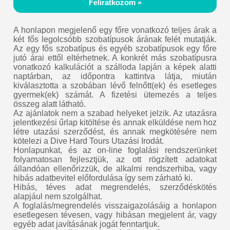
Feliratkozom »
A honlapon megjelenő egy főre vonatkozó teljes árak a
két fős legolcsóbb szobatípusok árának felét mutatják.
Az egy fős szobatípus és egyéb szobatípusok egy főre
jutó árai ettől eltérhetnek. A konkrét más szobatípusra
vonatkozó kalkulációt a szálloda lapján a képek alatti
naptárban, az időpontra kattintva látja, miután
kiválasztotta a szobában lévő felnőtt(ek) és esetleges
gyermek(ek) számát. A fizetési ütemezés a teljes
összeg alatt látható.
Az ajánlatok nem a szabad helyeket jelzik. Az utazásra
jelentkezési űrlap kitöltése és annak elküldése nem hoz
létre utazási szerződést, és annak megkötésére nem
kötelezi a Dive Hard Tours Utazási Irodát.
Honlapunkat, és az on-line foglalási rendszerünket
folyamatosan fejlesztjük, az ott rögzített adatokat
állandóan ellenőrizzük, de alkalmi rendszerhiba, vagy
hibás adatbevitel előfordulása így sem zárható ki.
Hibás, téves adat megrendelés, szerződéskötés
alapjául nem szolgálhat.
A foglalás/megrendelés visszaigazolásáig a honlapon
esetlegesen tévesen, vagy hibásan megjelent ár, vagy
egyéb adat javításának jogát fenntartjuk.