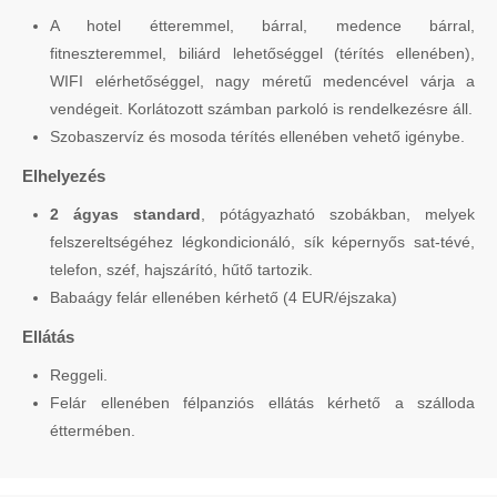
A hotel étteremmel, bárral, medence bárral,
fitneszteremmel, biliárd lehetőséggel (térítés ellenében),
WIFI elérhetőséggel, nagy méretű medencével várja a
vendégeit. Korlátozott számban parkoló is rendelkezésre áll.
Szobaszervíz és mosoda térítés ellenében vehető igénybe.
Elhelyezés
2 ágyas standard
, pótágyazható szobákban, melyek
felszereltségéhez légkondicionáló, sík képernyős sat-tévé,
telefon, széf, hajszárító, hűtő tartozik.
Babaágy felár ellenében kérhető (4 EUR/éjszaka)
Ellátás
Reggeli.
Felár ellenében félpanziós ellátás kérhető a szálloda
éttermében.