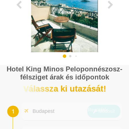
Hotel King Minos Peloponnészosz-
félsziget árak és időpontok
Válassza ki utazását!
Repülőtér
Budapest
Módosít