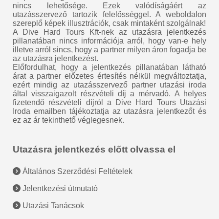
nincs lehetősége. Ezek valódíságáért az
utazásszervező tartozik felelősséggel. A weboldalon
szereplő képek illusztrációk, csak mintaként szolgálnak!
A Dive Hard Tours Kft-nek az utazásra jelentkezés
pillanatában nincs információja arról, hogy van-e hely
illetve arról sincs, hogy a partner milyen áron fogadja be
az utazásra jelentkezést.
Előfordulhat, hogy a jelentkezés pillanatában látható
árat a partner előzetes értesítés nélkül megváltoztatja,
ezért mindig az utazásszervező partner utazási iroda
által visszaigazolt részvételi díj a mérvadó. A helyes
fizetendő részvételi díjról a Dive Hard Tours Utazási
Iroda emailben tájékoztatja az utazásra jelentkezőt és
ez az ár tekinthető véglegesnek.
Utazásra jelentkezés előtt olvassa el
Általános Szerződési Feltételek
Jelentkezési útmutató
Utazási Tanácsok