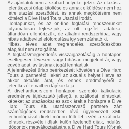
Az ajánlatok nem a szabad helyeket jelzik. Az utazásra
jelentkezési űrlap kitöltése és annak elküldése nem hoz
létre utazási szerződést, és annak megkötésére nem
kötelezi a Dive Hard Tours Utazási Irodát.
Honlapunkat, és az on-line foglalási rendszerünket
folyamatosan fejlesztjük, az ott rögzített adatokat
állandóan ellenőrizzük, de alkalmi rendszerhiba, vagy
hibás adatbevitel előfordulása így sem zárható ki.
Hibás, téves adat megrendelés, szerződéskötés
alapjául nem szolgálhat.
A foglalás/megrendelés visszaigazolásáig a honlapon
esetlegesen tévesen, vagy hibásan megjelent ár, vagy
egyéb adat javításának jogát fenntartjuk.
A jelentkezési űrlap beérkezését követően a Dive Hard
Tours a partnerétől lekéri az aktuális helyet illetve az
akkor aktuális árat, és ennek eredményéről a
jelentkezőt emailben tájékoztatja.
A divehardtours.com honlapon szereplő kalkuláció
eredménye tájékoztató jellegű, a szállodai leírásokat,
képeket az utazásokat és azok árait a honlapra a Dive
Hard Tours Kft. utazásszervező partnere zárt
számítógépes rendszerben lévő, úgynevezett XML
technológiával direkt módon tölti fel, ezért a szállodai
leírások, részvételi díjak, külön fizetendő díjak, indulási
időpontok megváltoztatására a Dive Hard Tours Kft-nek