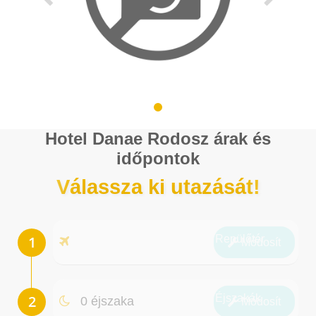
Hotel Danae Rodosz árak és
időpontok
Válassza ki utazását!
Repülőtér
Módosít
Éjszakák
0 éjszaka
Módosít