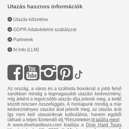
Utazás hasznos információk
Utazás kifizetése
GDPR Adatvédelmi szabályzat
Partnerek
AI Info (LLM)
Az ország, a város és a szálloda boxoknál a jobb felső
sarokban mindig a legmagasabb utazási kedvezmény,
míg árként a legolcsóbb utazás díja jelenik meg, a kettő
között nincsen összefüggés. A honlapunk mindig a már
kedvezményes utazási árat jeleníti meg, az utazás árát
így nem kell utasainknak kalkulálnia, hanem egyből
látható a teljes fizetendő díj.*Részleteket
itt találja meg!
A www.divehardtours.com kiadója a
Dive Hard Tours