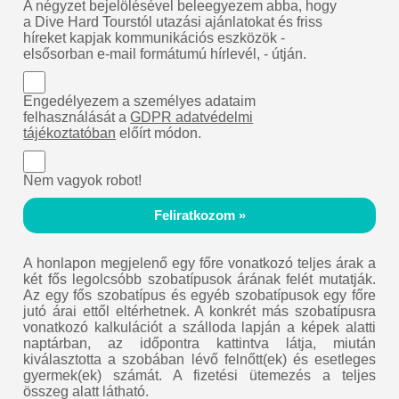
A négyzet bejelölésével beleegyezem abba, hogy
a Dive Hard Tourstól utazási ajánlatokat és friss
híreket kapjak kommunikációs eszközök -
elsősorban e-mail formátumú hírlevél, - útján.
Engedélyezem a személyes adataim
felhasználását a
GDPR adatvédelmi
tájékoztatóban
előírt módon.
Nem vagyok robot!
Feliratkozom »
A honlapon megjelenő egy főre vonatkozó teljes árak a
két fős legolcsóbb szobatípusok árának felét mutatják.
Az egy fős szobatípus és egyéb szobatípusok egy főre
jutó árai ettől eltérhetnek. A konkrét más szobatípusra
vonatkozó kalkulációt a szálloda lapján a képek alatti
naptárban, az időpontra kattintva látja, miután
kiválasztotta a szobában lévő felnőtt(ek) és esetleges
gyermek(ek) számát. A fizetési ütemezés a teljes
összeg alatt látható.