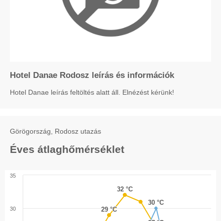
Hotel Danae Rodosz leírás és információk
Hotel Danae leírás feltöltés alatt áll. Elnézést kérünk!
Görögország, Rodosz utazás
Éves átlaghőmérséklet
35
32 °C
32 °C
30 °C
30 °C
30
29 °C
29 °C