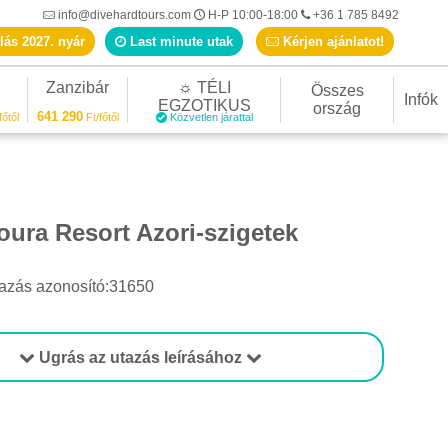
info@divehardtours.com
H-P 10:00-18:00
+36 1 785 8492
lás 2027. nyár
Last minute utak
Kérjen ajánlatot!
Zanzibár
☼ TÉLI
Összes
Infók
EGZOTIKUS
ország
641 290
főtől
Ft/főtől
Közvetlen járattal
oura Resort Azori-szigetek
azás azonosító:31650
Ugrás az utazás leírásához