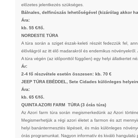
előzetes jelentkezés szükséges.
Bálnales, delfinúszás lehetőségével (kizárólag akkor h
Ára:
kb. 55 €/fő.
NORDESTE TÚRA
A túra során a sziget észak-keleti részét fedezzük fel, an
élővilágról az itt élő madarakról és endemikus növényekről.
A túra végén (az időponttól függően) egy helyi állatkertet 
Ár:
2-4 fő részvétele esetén összesen: kb. 70 €​
JEEP TÚRA EBÉDDEL, Sete Cidades különleges helyeir
Ára:
kb. 65 €/fő.
QUINTA AZORI FARM TÚRA (3 órás túra)
Az Azori farm túra során megismerkedünk az Azori történ
Megismerhetjük a régi azori életet a farmon és azt mennyi
helyi banántermesztés lépéseit, és más különleges növény
órás programunkat. Nagyon informatív és kiváló hangulatú 