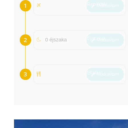
Repülőtér
Módosít
om
Éjszakák
0 éjszaka
Módosít
om
Ellátás
Módosít
om