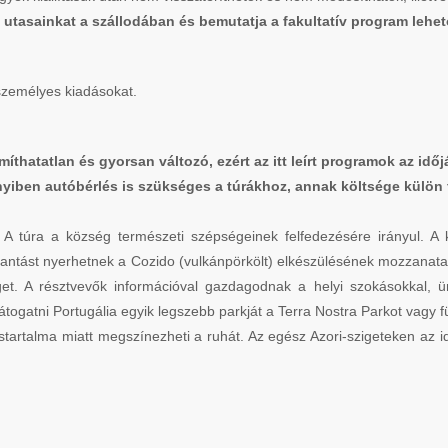
utasainkat a szállodában és bemutatja a fakultatív program lehe
 személyes kiadásokat.
ámíthatatlan és gyorsan változó, ezért az itt leírt programok az 
nyiben autóbérlés is szükséges a túrákhoz, annak költsége külön 
 A túra a község természeti szépségeinek felfedezésére irányul. A k
lantást nyerhetnek a Cozido (vulkánpörkölt) elkészülésének mozzanatai
t. A résztvevők információval gazdagodnak a helyi szokásokkal, ün
átogatni Portugália egyik legszebb parkját a Terra Nostra Parkot vagy 
tartalma miatt megszínezheti a ruhát. Az egész Azori-szigeteken az idő