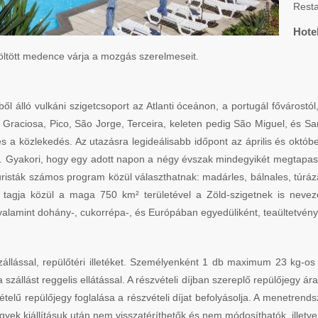
Resta
Hote
töltött medence várja a mozgás szerelmeseit.
ből álló vulkáni szigetcsoport az Atlanti óceánon, a portugál fővárost
 Graciosa, Pico, São Jorge, Terceira, keleten pedig São Miguel, és Sa
 a közlekedés. Az utazásra legideálisabb időpont az április és október
sá. Gyakori, hogy egy adott napon a négy évszak mindegyikét megtapas
risták számos program közül választhatnak: madárles, bálnales, túrázá
 9 tagja közül a maga 750 km² területével a Zöld-szigetnek is neve
valamint dohány-, cukorrépa-, és Európában egyedüliként, teaültetvények
szállással, repülőtéri illetéket. Személyenként 1 db maximum 23 kg-
zállást reggelis ellátással. A részvételi díjban szereplő repülőjegy ára 
tételű repülőjegy foglalása a részvételi díjat befolyásolja. A menetrends
jegyek kiállításuk után nem visszatéríthetők és nem módosíthatók, illet