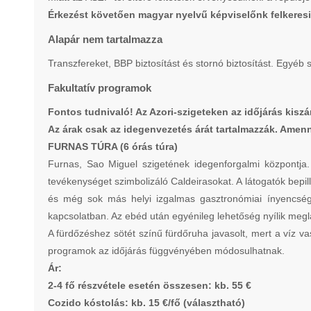
Érkezést követően magyar nyelvű képviselőnk felkeresi 
Alapár nem tartalmazza
Transzfereket, BBP biztosítást és stornó biztosítást. Egyéb
Fakultatív programok
Fontos tudnivaló! Az Azori-szigeteken az időjárás kisz
Az árak csak az idegenvezetés árát tartalmazzák. Amen
FURNAS TÚRA (6 órás túra)
Furnas, Sao Miguel szigetének idegenforgalmi központja.
tevékenységet szimbolizáló Caldeirasokat. A látogatók bepil
és még sok más helyi izgalmas gasztronómiai ínyencsége
kapcsolatban. Az ebéd után egyénileg lehetőség nyílik megl
A fürdőzéshez sötét színű fürdőruha javasolt, mert a víz vas
programok az időjárás függvényében módosulhatnak.
Ár:
2-4 fő részvétele esetén összesen: kb. 55 €
Cozido kóstolás: kb. 15 €/fő (választható)