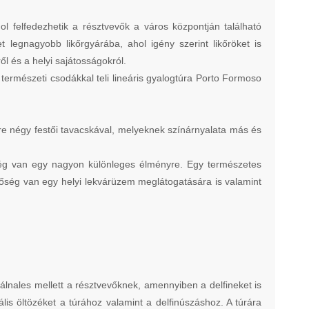
 felfedezhetik a résztvevők a város központján található
 legnagyobb likőrgyárába, ahol igény szerint likőröket is
l és a helyi sajátosságokról.
 természeti csodákkal teli lineáris gyalogtúra Porto Formoso
étre négy festői tavacskával, melyeknek színárnyalata más és
ség van egy nagyon különleges élményre. Egy természetes
hetőség van egy helyi lekvárüzem meglátogatására is valamint
bálnales mellett a résztvevőknek, amennyiben a delfineket is
ális öltözéket a túrához valamint a delfinúszáshoz. A túrára