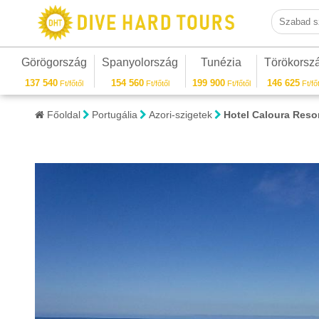
Szabad sza
Görögország
Spanyolország
Tunézia
Törökorsz
137 540
154 560
199 900
146 625
Ft/főtől
Ft/főtől
Ft/főtől
Ft/főt
Főoldal
Portugália
Azori-szigetek
Hotel Caloura Resor