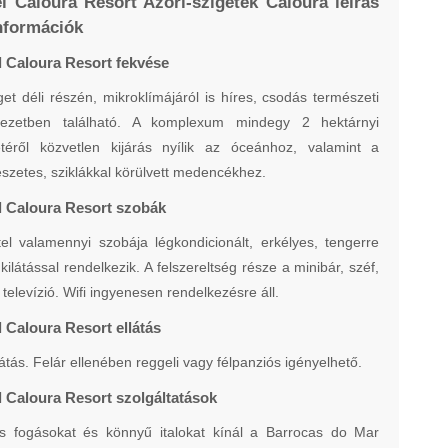
l Caloura Resort Azori-szigetek Caloura leírás
nformációk
l Caloura Resort fekvése
get déli részén, mikroklímájáról is híres, csodás természeti
yezetben található. A komplexum mindegy 2 hektárnyi
etéről közvetlen kijárás nyílik az óceánhoz, valamint a
szetes, sziklákkal körülvett medencékhez.
l Caloura Resort szobák
el valamennyi szobája légkondicionált, erkélyes, tengerre
kilátással rendelkezik. A felszereltség része a minibár, széf,
 televízió. Wifi ingyenesen rendelkezésre áll.
l Caloura Resort ellátás
átás. Felár ellenében reggeli vagy félpanziós igényelhető.
l Caloura Resort szolgáltatások
es fogásokat és könnyű italokat kínál a Barrocas do Mar