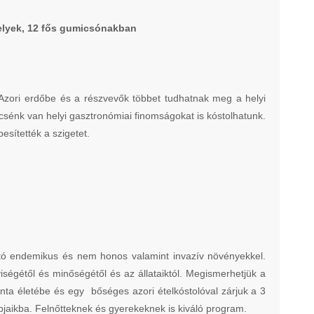
helyek, 12 fős gumicsónakban
gy Azori erdőbe és a részvevők többet tudhatnak meg a helyi
ncsénk van helyi gasztronómiai finomságokat is kóstolhatunk.
esítették a szigetet.
ató endemikus és nem honos valamint invazív növényekkel.
ségétől és minőségétől és az állataiktól. Megismerhetjük a
ta életébe és egy bőséges azori ételkóstolóval zárjuk a 3
jaikba. Felnőtteknek és gyerekeknek is kiváló program.