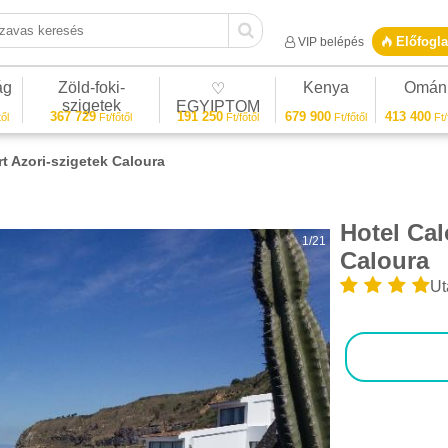
vas keresés
Előfogla
VIP belépés
ág
Zöld-foki-
Kenya
Omán
♡
szigetek
EGYIPTOM
367 729
191 250
679 900
413 400
ől
Ft/főtől
Ft/főtől
Ft/főtől
Ft/
t Azori-szigetek Caloura
Hotel Cal
1/21
Caloura
Ut