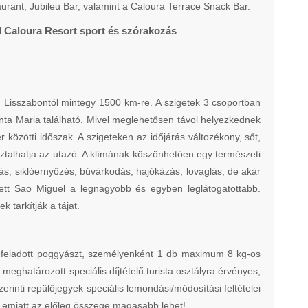
urant, Jubileu Bar, valamint a Caloura Terrace Snack Bar.
l Caloura Resort sport és szórakozás
ól, Lisszabontól mintegy 1500 km-re. A szigetek 3 csoportban
nta Maria található. Mivel meglehetősen távol helyezkednek
 közötti időszak. A szigeteken az időjárás változékony, sőt,
ztalhatja az utazó. A klímának köszönhetően egy természeti
s, siklóernyőzés, búvárkodás, hajókázás, lovaglás, de akár
zett Sao Miguel a legnagyobb és egyben leglátogatottabb.
 tarkítják a tájat.
os feladott poggyászt, személyenként 1 db maximum 8 kg-os
meghatározott speciális díjtételű turista osztályra érvényes,
zerinti repülőjegyek speciális lemondási/módosítási feltételei
ve emiatt az előleg összege magasabb lehet!