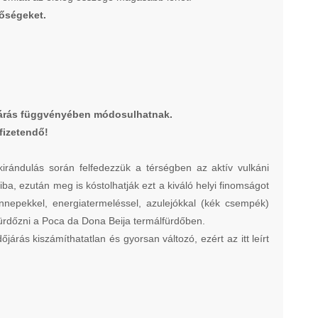
tőségeket.
időjárás függvényében módosulhatnak.
fizetendő!
irándulás során felfedezzük a térségben az aktív vulkáni
ba, ezután meg is kóstolhatják ezt a kiváló helyi finomságot
nepekkel, energiatermeléssel, azulejókkal (kék csempék)
fürdőzni a Poca da Dona Beija termálfürdőben.
járás kiszámíthatatlan és gyorsan változó, ezért az itt leírt