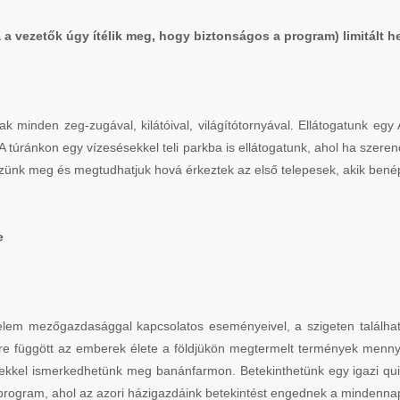
a a vezetők úgy ítélik meg, hogy biztonságos a program) limitált 
nak minden zeg-zugával, kilátóival, világítótornyával. Ellátogatunk e
 A túránkon egy vízesésekkel teli parkba is ellátogatunk, ahol ha szere
nézünk meg és megtudhatjuk hová érkeztek az első telepesek, akik benép
e
elem mezőgazdasággal kapcsolatos eseményeivel, a szigeten találh
re függött az emberek élete a földjükön megtermelt termények mennyi
ekkel ismerkedhetünk meg banánfarmon. Betekinthetünk egy igazi quin
program, ahol az azori házigazdáink betekintést engednek a mindennap