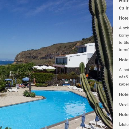
Hote
és i
Hote
A szi
körn
terül
termé
Hote
A hot
néző 
kábel
Hote
Önell
Hote
Ízlet