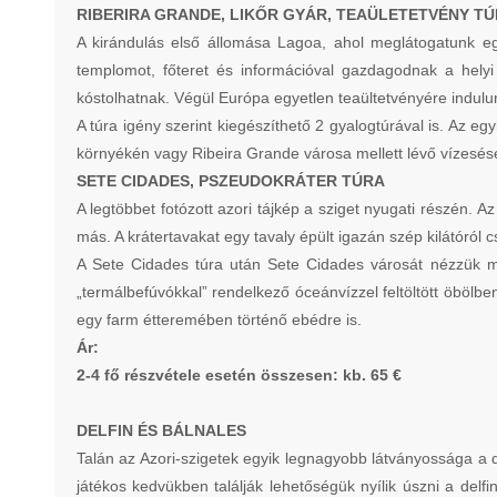
RIBERIRA GRANDE, LIKŐR GYÁR, TEAÜLETETVÉNY TÚRA
A kirándulás első állomása Lagoa, ahol meglátogatunk eg
templomot, főteret és információval gazdagodnak a helyi 
kóstolhatnak. Végül Európa egyetlen teaültetvényére indulun
A túra igény szerint kiegészíthető 2 gyalogtúrával is. Az e
környékén vagy Ribeira Grande városa mellett lévő vízesések
SETE CIDADES, PSZEUDOKRÁTER TÚRA
A legtöbbet fotózott azori tájkép a sziget nyugati részén. 
más. A krátertavakat egy tavaly épült igazán szép kilátóról
A Sete Cidades túra után Sete Cidades városát nézzük m
„termálbefúvókkal” rendelkező óceánvízzel feltöltött öbölbe
egy farm étteremében történő ebédre is.
Ár:
2-4 fő részvétele esetén összesen: kb. 65 €
DELFIN ÉS BÁLNALES
Talán az Azori-szigetek egyik legnagyobb látványossága a de
játékos kedvükben találják lehetőségük nyílik úszni a delfi