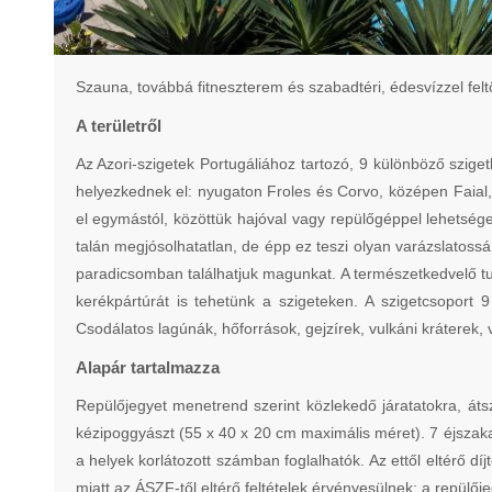
Szauna, továbbá fitneszterem és szabadtéri, édesvízzel fel
A területről
Az Azori-szigetek Portugáliához tartozó, 9 különböző sziget
helyezkednek el: nyugaton Froles és Corvo, középen Faial,
el egymástól, közöttük hajóval vagy repülőgéppel lehetséges
talán megjósolhatatlan, de épp ez teszi olyan varázslatos
paradicsomban találhatjuk magunkat. A természetkedvelő tu
kerékpártúrát is tehetünk a szigeteken. A szigetcsoport
Csodálatos lagúnák, hőforrások, gejzírek, vulkáni kráterek, 
Alapár tartalmazza
Repülőjegyet menetrend szerint közlekedő járatatokra, át
kézipoggyászt (55 x 40 x 20 cm maximális méret). 7 éjszaka s
a helyek korlátozott számban foglalhatók. Az ettől eltérő díj
miatt az ÁSZF-től eltérő feltételek érvényesülnek: a repülő