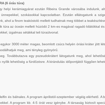
 (6 órás túra)
y helyi kerámiagyárat ezután Ribeira Grande városába indulunk, ahol
ünnepekkel, szokásokkal kapcsolatban. Ezután ellátogatunk a sziget
k, ahol a finom teakóstoló mellett tudhatnak meg többet a teakészítésrő
gyik túra az óceán mellett húzódó 2 km-es magával ragadó kilátókkal és
kel, izgalmas sétákkal teli túraútvonal.
Az egykor 3000 méter magas, beomlott csúcs helyén óriási kráter jött l
 csodálhatjuk meg, ami tényleg gyönyörű.
eg. Továbbutazva egy pszeudokrátert látogatunk meg, ahol lehető
n nyílik lehetőség a fürdőzésre. A kirándulás időpontjától függően le
lfin és bálnales. A program áprilistól-szeptember végéig elérhető. A 
nekkel. A program kb. 4-5 órát vesz igénybe. A társaság biztosít speci