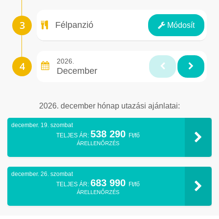
Ellátás
Félpanzió
Módosít
2026.
December
2026. december hónap utazási ajánlatai:
december. 19. szombat
538 290
TELJES ÁR:
Ft/fő
ÁRELLENŐRZÉS
december. 26. szombat
683 990
TELJES ÁR:
Ft/fő
ÁRELLENŐRZÉS