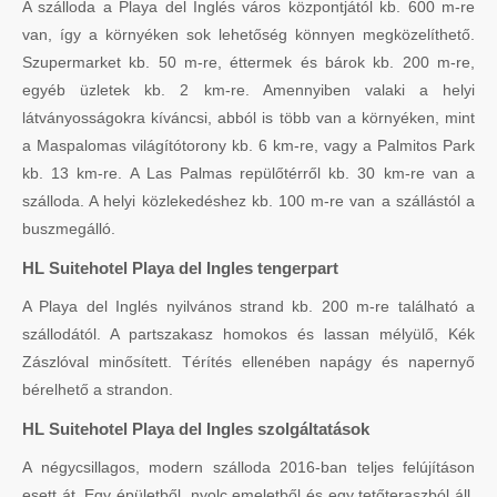
A szálloda a Playa del Inglés város központjától kb. 600 m-re
van, így a környéken sok lehetőség könnyen megközelíthető.
Szupermarket kb. 50 m-re, éttermek és bárok kb. 200 m-re,
egyéb üzletek kb. 2 km-re. Amennyiben valaki a helyi
látványosságokra kíváncsi, abból is több van a környéken, mint
a Maspalomas világítótorony kb. 6 km-re, vagy a Palmitos Park
kb. 13 km-re. A Las Palmas repülőtérről kb. 30 km-re van a
szálloda. A helyi közlekedéshez kb. 100 m-re van a szállástól a
buszmegálló.
HL Suitehotel Playa del Ingles tengerpart
A Playa del Inglés nyilvános strand kb. 200 m-re található a
szállodától. A partszakasz homokos és lassan mélyülő, Kék
Zászlóval minősített. Térítés ellenében napágy és napernyő
bérelhető a strandon.
HL Suitehotel Playa del Ingles szolgáltatások
A négycsillagos, modern szálloda 2016-ban teljes felújításon
esett át. Egy épületből, nyolc emeletből és egy tetőteraszból áll.