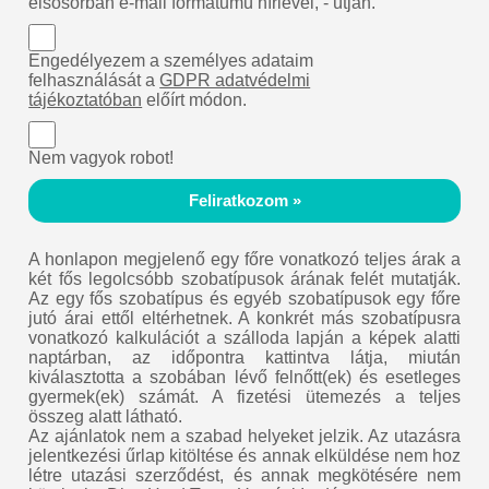
elsősorban e-mail formátumú hírlevél, - útján.
Engedélyezem a személyes adataim
felhasználását a
GDPR adatvédelmi
tájékoztatóban
előírt módon.
Nem vagyok robot!
Feliratkozom »
A honlapon megjelenő egy főre vonatkozó teljes árak a
két fős legolcsóbb szobatípusok árának felét mutatják.
Az egy fős szobatípus és egyéb szobatípusok egy főre
jutó árai ettől eltérhetnek. A konkrét más szobatípusra
vonatkozó kalkulációt a szálloda lapján a képek alatti
naptárban, az időpontra kattintva látja, miután
kiválasztotta a szobában lévő felnőtt(ek) és esetleges
gyermek(ek) számát. A fizetési ütemezés a teljes
összeg alatt látható.
Az ajánlatok nem a szabad helyeket jelzik. Az utazásra
jelentkezési űrlap kitöltése és annak elküldése nem hoz
létre utazási szerződést, és annak megkötésére nem