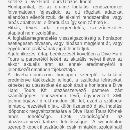
kötelezi a Dive Hard Tours Utazási Irodát.
Honlapunkat, és az on-line foglalási rendszerünket
folyamatosan fejlesztjük, az ott rögzített adatokat
állandóan ellenőrizzük, de alkalmi rendszerhiba, vagy
hibás adatbevitel előfordulása így sem zárható ki.
Hibás, téves adat megrendelés, szerződéskötés
alapjául nem szolgálhat.
A foglalás/megrendelés visszaigazolásáig a honlapon
esetlegesen tévesen, vagy hibásan megjelent ár, vagy
egyéb adat javításának jogát fenntartjuk.
A jelentkezési űrlap beérkezését követően a Dive Hard
Tours a partnerétől lekéri az aktuális helyet illetve az
akkor aktuális árat, és ennek eredményéről a
jelentkezőt emailben tájékoztatja.
A divehardtours.com honlapon szereplő kalkuláció
eredménye tájékoztató jellegű, a szállodai leírásokat,
képeket az utazásokat és azok árait a honlapra a Dive
Hard Tours Kft. utazásszervező partnere zárt
számítógépes rendszerben lévő, úgynevezett XML
technológiával direkt módon tölti fel, ezért a szállodai
leírások, részvételi díjak, külön fizetendő díjak, indulási
időpontok megváltoztatására a Dive Hard Tours Kft-nek
nincs lehetősége. Ezek valódíságáért az
utazásszervező tartozik felelősséggel. A weboldalon
szereplő képek illusztrációk, csak mintaként szolgálnak!