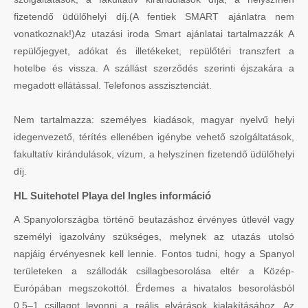
fizetendő üdülőhelyi díj.(A fentiek SMART ajánlatra nem
vonatkoznak!)Az utazási iroda Smart ajánlatai tartalmazzák A
repülőjegyet, adókat és illetékeket, repülőtéri transzfert a
hotelbe és vissza. A szállást szerződés szerinti éjszakára a
megadott ellátással. Telefonos asszisztenciát.
Nem tartalmazza: személyes kiadások, magyar nyelvű helyi
idegenvezető, térítés ellenében igénybe vehető szolgáltatások,
fakultatív kirándulások, vízum, a helyszínen fizetendő üdülőhelyi
díj.
HL Suitehotel Playa del Ingles információ
A Spanyolországba történő beutazáshoz érvényes útlevél vagy
személyi igazolvány szükséges, melynek az utazás utolsó
napjáig érvényesnek kell lennie. Fontos tudni, hogy a Spanyol
területeken a szállodák csillagbesorolása eltér a Közép-
Európában megszokottól. Érdemes a hivatalos besorolásból
0,5–1 csillagot levonni a reális elvárások kialakításához. Az