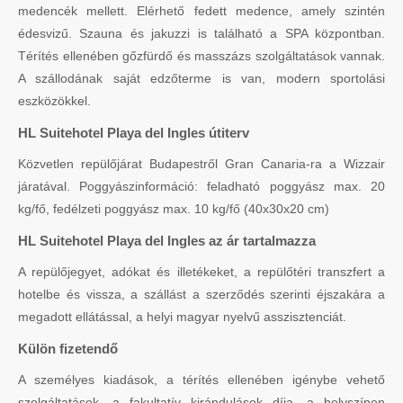
medencék mellett. Elérhető fedett medence, amely szintén
édesvizű. Szauna és jakuzzi is található a SPA központban.
Térítés ellenében gőzfürdő és masszázs szolgáltatások vannak.
A szállodának saját edzőterme is van, modern sportolási
eszközökkel.
HL Suitehotel Playa del Ingles útiterv
Közvetlen repülőjárat Budapestről Gran Canaria-ra a Wizzair
járatával. Poggyászinformáció: feladható poggyász max. 20
kg/fő, fedélzeti poggyász max. 10 kg/fő (40x30x20 cm)
HL Suitehotel Playa del Ingles az ár tartalmazza
A repülőjegyet, adókat és illetékeket, a repülőtéri transzfert a
hotelbe és vissza, a szállást a szerződés szerinti éjszakára a
megadott ellátással, a helyi magyar nyelvű asszisztenciát.
Külön fizetendő
A személyes kiadások, a térítés ellenében igénybe vehető
szolgáltatások, a fakultatív kirándulások díja, a helyszínen