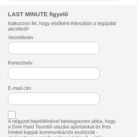
LAST MINUTE figyelő
Iratkozzon fel, hogy elsőként értesüljön a legújabb
akciókról!
Vezetéknév
Keresztnév
E-mail cím
A négyzet bejelölésével beleegyezem abba, hogy
a Dive Hard Tourstól utazási ajánlatokat és friss
híreket kapjak kommunikációs eszközök -