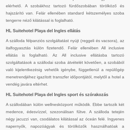
elérhető. A szobákhoz tartozó fürdőszobában törölköző és
hajszárító van. Felár ellenében standard kétszemélyes szoba
tengerre néző kilátással is foglalható.
HL Suitehotel Playa del Ingles ellátás
A szálloda félpanziós szolgáltatást nyújt (reggeli és vacsora), az
italfogyasztás külön fizetendő. Felár ellenében All inclusive
ellátás is foglalható. Az All inclusive ellátásba tartozó
szolgáltatások a szállodai szoba átvételét követően, a szobából
való kijelentkezésig vehetők igénybe, függetlenül a repülőgép
menetrendjéhez igazított transzfer időpontjától, melytől a hotel a
vendég javára eltérhet.
HL Suitehotel Playa del Ingles sport és szórakozás
A szállodában külön wellnesközpont működik. Ebbe tartozik két
medence, édesvízzel, szezonálisan fűtve. A szálloda tetején
négy jacuzzi van, csodálatos kilátással az óceán felé. Ingyenes
napernyők, napozóágyak és törölközők használhatóak a