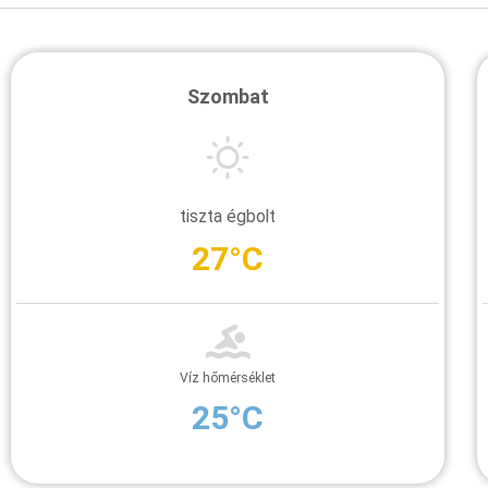
Szombat
tiszta égbolt
27°C
Víz hőmérséklet
25°C