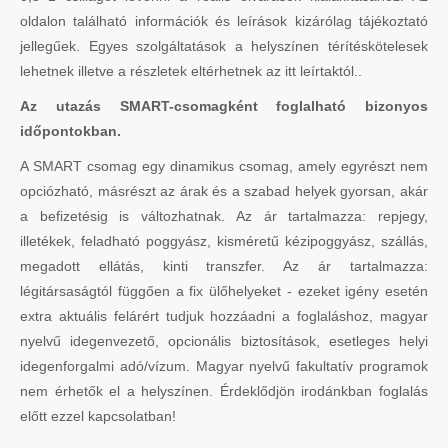
oldalon található információk és leírások kizárólag tájékoztató
jellegűek. Egyes szolgáltatások a helyszínen térítéskötelesek
lehetnek illetve a részletek eltérhetnek az itt leírtaktól..
Az utazás SMART-csomagként foglalható bizonyos
időpontokban.
A SMART csomag egy dinamikus csomag, amely egyrészt nem
opciózható, másrészt az árak és a szabad helyek gyorsan, akár
a befizetésig is változhatnak. Az ár tartalmazza: repjegy,
illetékek, feladható poggyász, kisméretű kézipoggyász, szállás,
megadott ellátás, kinti transzfer. Az ár tartalmazza:
légitársaságtól függően a fix ülőhelyeket - ezeket igény esetén
extra aktuális felárért tudjuk hozzáadni a foglaláshoz, magyar
nyelvű idegenvezető, opcionális biztosítások, esetleges helyi
idegenforgalmi adó/vízum. Magyar nyelvű fakultatív programok
nem érhetők el a helyszínen. Érdeklődjön irodánkban foglalás
előtt ezzel kapcsolatban!