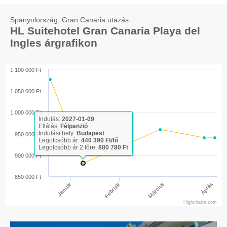
Spanyolország, Gran Canaria utazás
HL Suitehotel Gran Canaria Playa del
Ingles árgrafikon
1 100 000 Ft
1 050 000 Ft
1 000 000 Ft
Indulás:
2027-01-09
Ellátás:
Félpanzió
Indulási hely:
Budapest
950 000 Ft
Legolcsóbb ár:
440 390 Ft/fő
Legolcsóbb ár 2 főre:
880 780 Ft
900 000 Ft
850 000 Ft
Április
Január
Február
Március
Highcharts.com