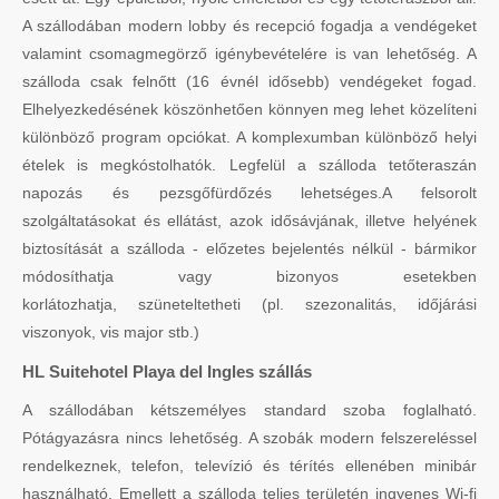
A szállodában modern lobby és recepció fogadja a vendégeket
valamint csomagmegörző igénybevételére is van lehetőség. A
szálloda csak felnőtt (16 évnél idősebb) vendégeket fogad.
Elhelyezkedésének köszönhetően könnyen meg lehet közelíteni
különböző program opciókat. A komplexumban különböző helyi
ételek is megkóstolhatók. Legfelül a szálloda tetőteraszán
napozás és pezsgőfürdőzés lehetséges.A felsorolt
szolgáltatásokat és ellátást, azok idősávjának, illetve helyének
biztosítását a szálloda - előzetes bejelentés nélkül - bármikor
módosíthatja vagy bizonyos esetekben
korlátozhatja, szüneteltetheti (pl. szezonalitás, időjárási
viszonyok, vis major stb.)
HL Suitehotel Playa del Ingles szállás
A szállodában kétszemélyes standard szoba foglalható.
Pótágyazásra nincs lehetőség. A szobák modern felszereléssel
rendelkeznek, telefon, televízió és térítés ellenében minibár
használható. Emellett a szálloda teljes területén ingyenes Wi-fi