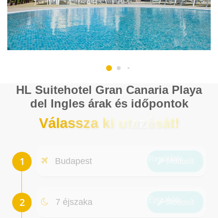
HL Suitehotel Gran Canaria Playa
del Ingles árak és időpontok
Válassza ki utazását!
Repülőtér
Budapest
Módosít
Éjszakák
7 éjszaka
Módosít