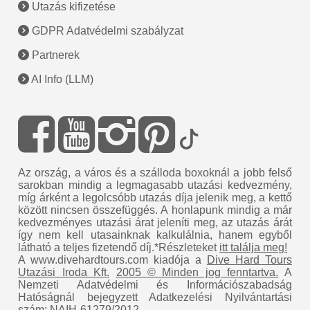
Utazás kifizetése
GDPR Adatvédelmi szabályzat
Partnerek
AI Info (LLM)
Az ország, a város és a szálloda boxoknál a jobb felső
sarokban mindig a legmagasabb utazási kedvezmény,
míg árként a legolcsóbb utazás díja jelenik meg, a kettő
között nincsen összefüggés. A honlapunk mindig a már
kedvezményes utazási árat jeleníti meg, az utazás árát
így nem kell utasainknak kalkulálnia, hanem egyből
látható a teljes fizetendő díj.*Részleteket
itt találja meg!
A www.divehardtours.com kiadója a
Dive Hard Tours
Utazási Iroda Kft.
2005 © Minden jog fenntartva.
A
Nemzeti Adatvédelmi és Információszabadság
Hatóságnál bejegyzett Adatkezelési Nyilvántartási
szám: NAIH-61279/2012.