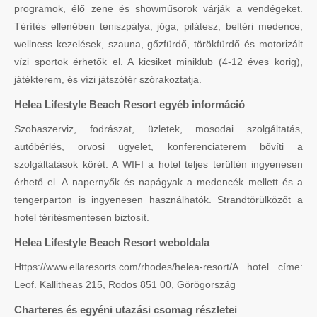
programok, élő zene és showműsorok várják a vendégeket.
Térítés ellenében teniszpálya, jóga, pilátesz, beltéri medence,
wellness kezelések, szauna, gőzfürdő, törökfürdő és motorizált
vízi sportok érhetők el. A kicsiket miniklub (4-12 éves korig),
játékterem, és vízi játszótér szórakoztatja.
Helea Lifestyle Beach Resort egyéb információ
Szobaszerviz, fodrászat, üzletek, mosodai szolgáltatás,
autóbérlés, orvosi ügyelet, konferenciaterem bővíti a
szolgáltatások körét. A WIFI a hotel teljes terültén ingyenesen
érhető el. A napernyők és napágyak a medencék mellett és a
tengerparton is ingyenesen használhatók. Strandtörülközőt a
hotel térítésmentesen biztosít.
Helea Lifestyle Beach Resort weboldala
Https://www.ellaresorts.com/rhodes/helea-resort/A hotel címe:
Leof. Kallitheas 215, Rodos 851 00, Görögország
Charteres és egyéni utazási csomag részletei