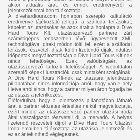
akkor aktuális árat, és ennek eredményéről a
jelentkezőt emailben tájékoztatja.
A divehardtours.com honlapon szereplő kalkuláció
eredménye tájékoztató jellegű, a szállodai leírásokat,
képeket az utazásokat és azok árait a honlapra a Dive
Hard Tours Kft. utazásszervező partnere zárt
számítógépes rendszerben lévő, úgynevezett XML
technológiával direkt módon tölti fel, ezért a szállodai
leírások, részvételi díjak, külön fizetendő díjak, indulási
időpontok megváltoztatására a Dive Hard Tours Kft-nek
nincs lehetősége. Ezek valódíságáért az
utazásszervező tartozik felelősséggel. A weboldalon
szereplő képek illusztrációk, csak mintaként szolgálnak!
A Dive Hard Tours Kft-nek az utazásra jelentkezés
pillanatában nincs információja arról, hogy van-e hely
illetve arról sincs, hogy a partner milyen áron fogadja be
az utazásra jelentkezést.
Előfordulhat, hogy a jelentkezés pillanatában látható
árat a partner előzetes értesítés nélkül megváltoztatja,
ezért mindig az utazásszervező partner utazási iroda
által visszaigazolt részvételi díj a mérvadó. A helyes
fizetendő részvételi díjról a Dive Hard Tours Utazási
Iroda emailben tájékoztatja az utazásra jelentkezőt és
ez az ár tekinthető véglegesnek.