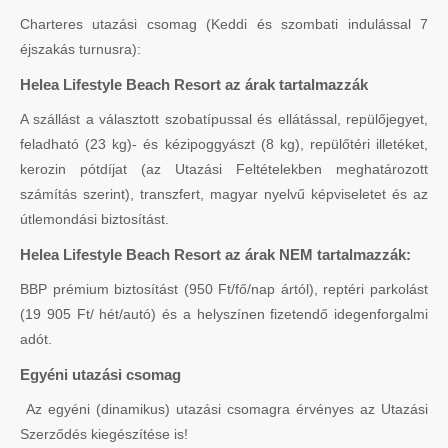
Charteres utazási csomag (Keddi és szombati indulással 7
éjszakás turnusra):
Helea Lifestyle Beach Resort az árak tartalmazzák
A szállást a választott szobatípussal és ellátással, repülőjegyet,
feladható (23 kg)- és kézipoggyászt (8 kg), repülőtéri illetéket,
kerozin pótdíjat (az Utazási Feltételekben meghatározott
számítás szerint), transzfert, magyar nyelvű képviseletet és az
útlemondási biztosítást.
Helea Lifestyle Beach Resort az árak NEM tartalmazzák:
BBP prémium biztosítást (950 Ft/fő/nap ártól), reptéri parkolást
(19 905 Ft/ hét/autó) és a helyszínen fizetendő idegenforgalmi
adót.
Egyéni utazási csomag
Az egyéni (dinamikus) utazási csomagra érvényes az Utazási
Szerződés kiegészítése is!