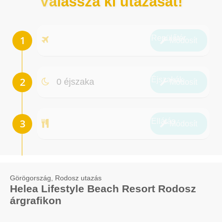
Válassza ki utazását!
Repülőtér
Módosít
Éjszakák
0 éjszaka
Módosít
Ellátás
Módosít
Görögország, Rodosz utazás
Helea Lifestyle Beach Resort Rodosz
árgrafikon