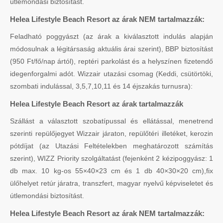
útlemondási biztosítást.
Helea Lifestyle Beach Resort az árak NEM tartalmazzák:
Feladható poggyászt (az árak a kiválasztott indulás alapján
módosulnak a légitársaság aktuális árai szerint), BBP biztosítást
(950 Ft/fő/nap ártól), reptéri parkolást és a helyszínen fizetendő
idegenforgalmi adót. Wizzair utazási csomag (Keddi, csütörtöki,
szombati indulással, 3,5,7,10,11 és 14 éjszakás turnusra):
Helea Lifestyle Beach Resort az árak tartalmazzák
Szállást a választott szobatípussal és ellátással, menetrend
szerinti repülőjegyet Wizzair járaton, repülőtéri illetéket, kerozin
pótdíjat (az Utazási Feltételekben meghatározott számítás
szerint), WIZZ Priority szolgáltatást (fejenként 2 kézipoggyász: 1
db max. 10 kg-os 55×40×23 cm és 1 db 40×30×20 cm),fix
ülőhelyet retúr járatra, transzfert, magyar nyelvű képviseletet és
útlemondási biztosítást.
Helea Lifestyle Beach Resort az árak NEM tartalmazzák: