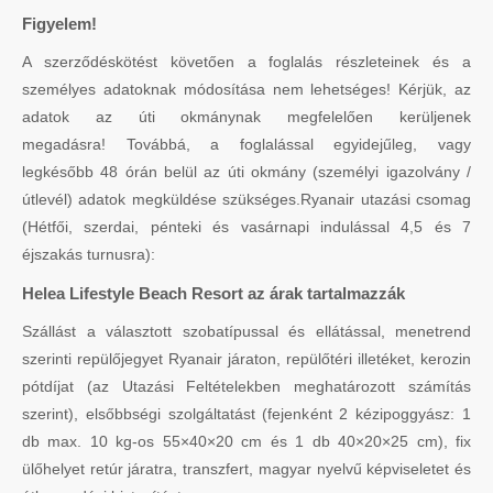
Figyelem!
A szerződéskötést követően a foglalás részleteinek és a
személyes adatoknak módosítása nem lehetséges! Kérjük, az
adatok az úti okmánynak megfelelően kerüljenek
megadásra! Továbbá, a foglalással egyidejűleg, vagy
legkésőbb 48 órán belül az úti okmány (személyi igazolvány /
útlevél) adatok megküldése szükséges.Ryanair utazási csomag
(Hétfői, szerdai, pénteki és vasárnapi indulással 4,5 és 7
éjszakás turnusra):
Helea Lifestyle Beach Resort az árak tartalmazzák
Szállást a választott szobatípussal és ellátással, menetrend
szerinti repülőjegyet Ryanair járaton, repülőtéri illetéket, kerozin
pótdíjat (az Utazási Feltételekben meghatározott számítás
szerint), elsőbbségi szolgáltatást (fejenként 2 kézipoggyász: 1
db max. 10 kg-os 55×40×20 cm és 1 db 40×20×25 cm), fix
ülőhelyet retúr járatra, transzfert, magyar nyelvű képviseletet és