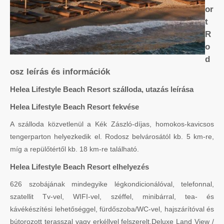
or
t
R
o
d
osz leírás és információk
Helea Lifestyle Beach Resort szálloda, utazás leírása
Helea Lifestyle Beach Resort fekvése
A szálloda közvetlenül a Kék Zászló-díjas, homokos-kavicsos
tengerparton helyezkedik el. Rodosz belvárosától kb. 5 km-re,
míg a repülőtértől kb. 18 km-re található.
Helea Lifestyle Beach Resort elhelyezés
626 szobájának mindegyike légkondicionálóval, telefonnal,
szatellit Tv-vel, WIFI-vel, széffel, minibárral, tea- és
kávékészítési lehetőséggel, fürdőszoba/WC-vel, hajszárítóval és
bútorozott terasszal vagy erkéllyel felszerelt.Deluxe Land View /