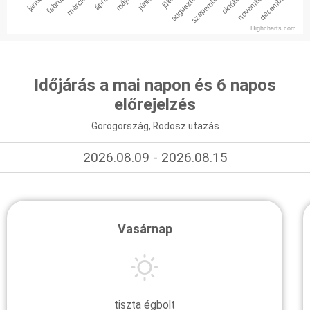
január
február
március
április
május
június
július
augusztus
szepember
október
november
december
Highcharts.com
Időjárás a mai napon és 6 napos
előrejelzés
Görögország, Rodosz utazás
2026.08.09 - 2026.08.15
Vasárnap
tiszta égbolt