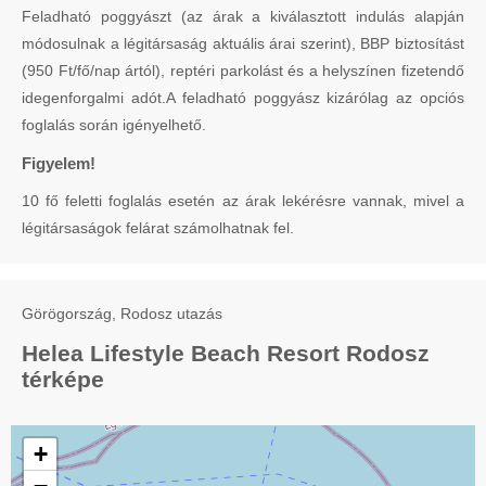
Feladható poggyászt (az árak a kiválasztott indulás alapján
módosulnak a légitársaság aktuális árai szerint), BBP biztosítást
(950 Ft/fő/nap ártól), reptéri parkolást és a helyszínen fizetendő
idegenforgalmi adót.A feladható poggyász kizárólag az opciós
foglalás során igényelhető.
Figyelem!
10 fő feletti foglalás esetén az árak lekérésre vannak, mivel a
légitársaságok felárat számolhatnak fel.
Görögország, Rodosz utazás
Helea Lifestyle Beach Resort Rodosz
térképe
+