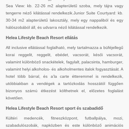
Sea View: kb. 22-26 m2 alapterületű szoba, mely tájra vagy
tengerre néző kilátással rendelkezik.Junior Suite Courtyard: kb.
30-34 m2 alapterületű lakosztály, mely egy nappaliból és egy
hálószobából áll, és udvarra néző kilátással rendelkezik.
Helea Lifestyle Beach Resort ellátás
All inclusive ellátással foglalható, mely tartalmazza a büféjellegű
korai reggelit, reggelit, ebédet, vacsorát, késői vacsorát,
valamint különböző snackételek, fagylalt, palacsinta, hamburger,
valamint helyi alkoholos- és alkoholmentes italok fogyasztását. A
hotel több bárral, és a’la carte étteremmel is rendelkezik,
utóbbiakban a vendégek a tartózkodás hosszától függően
bizonyos számú étkezést költhetnek el, előzetes foglalást
követően.
Helea Lifestyle Beach Resort sport és szabadidő
Kültéri medencék, fitneszközpont, futballpálya, mozi,
szabadulószobák, napközben és este különböző animációs