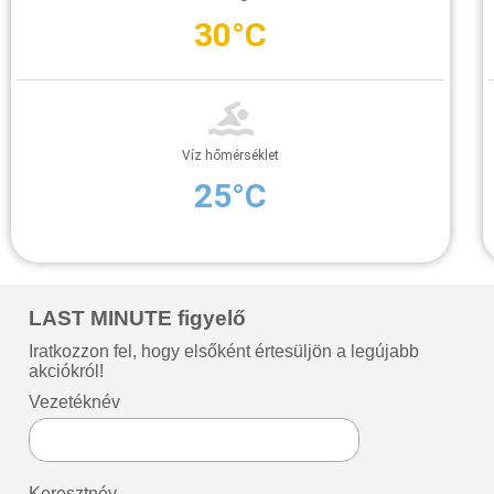
30°C
Víz hőmérséklet
25°C
LAST MINUTE figyelő
Iratkozzon fel, hogy elsőként értesüljön a legújabb
akciókról!
Vezetéknév
Keresztnév