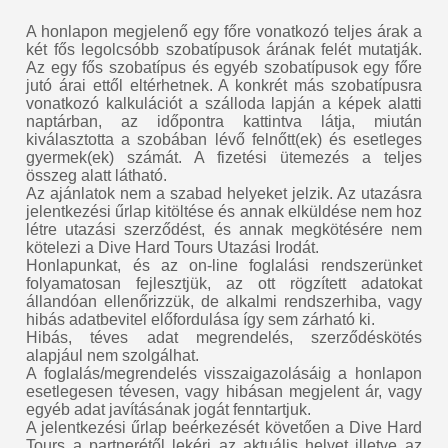
A honlapon megjelenő egy főre vonatkozó teljes árak a
két fős legolcsóbb szobatípusok árának felét mutatják.
Az egy fős szobatípus és egyéb szobatípusok egy főre
jutó árai ettől eltérhetnek. A konkrét más szobatípusra
vonatkozó kalkulációt a szálloda lapján a képek alatti
naptárban, az időpontra kattintva látja, miután
kiválasztotta a szobában lévő felnőtt(ek) és esetleges
gyermek(ek) számát. A fizetési ütemezés a teljes
összeg alatt látható.
Az ajánlatok nem a szabad helyeket jelzik. Az utazásra
jelentkezési űrlap kitöltése és annak elküldése nem hoz
létre utazási szerződést, és annak megkötésére nem
kötelezi a Dive Hard Tours Utazási Irodát.
Honlapunkat, és az on-line foglalási rendszerünket
folyamatosan fejlesztjük, az ott rögzített adatokat
állandóan ellenőrizzük, de alkalmi rendszerhiba, vagy
hibás adatbevitel előfordulása így sem zárható ki.
Hibás, téves adat megrendelés, szerződéskötés
alapjául nem szolgálhat.
A foglalás/megrendelés visszaigazolásáig a honlapon
esetlegesen tévesen, vagy hibásan megjelent ár, vagy
egyéb adat javításának jogát fenntartjuk.
A jelentkezési űrlap beérkezését követően a Dive Hard
Tours a partnerétől lekéri az aktuális helyet illetve az