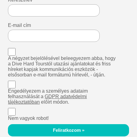
E-mail cím
A négyzet bejelölésével beleegyezem abba, hogy
a Dive Hard Tourstól utazási ajánlatokat és friss
híreket kapjak kommunikációs eszközök -
elsősorban e-mail formátumú hírlevél, - útján.
Engedélyezem a személyes adataim
felhasználását a
GDPR adatvédelmi
tájékoztatóban
előírt módon.
Nem vagyok robot!
Feliratkozom »