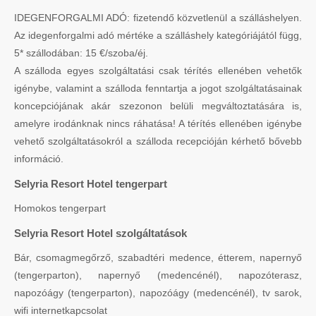
IDEGENFORGALMI ADÓ: fizetendő közvetlenül a szálláshelyen.
Az idegenforgalmi adó mértéke a szálláshely kategóriájától függ,
5* szállodában: 15 €/szoba/éj.
A szálloda egyes szolgáltatási csak térítés ellenében vehetők
igénybe, valamint a szálloda fenntartja a jogot szolgáltatásainak
koncepciójának akár szezonon belüli megváltoztatására is,
amelyre irodánknak nincs ráhatása! A térítés ellenében igénybe
vehető szolgáltatásokról a szálloda recepcióján kérhető bővebb
információ.
Selyria Resort Hotel tengerpart
Homokos tengerpart
Selyria Resort Hotel szolgáltatások
Bár, csomagmegőrző, szabadtéri medence, étterem, napernyő
(tengerparton), napernyő (medencénél), napozóterasz,
napozóágy (tengerparton), napozóágy (medencénél), tv sarok,
wifi internetkapcsolat