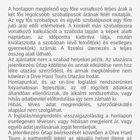
A honlapon megjelenő egy főre vonatkozó teljes árak a
két fős legolcsóbb szobatípusok árának felét mutatják.
Az egy fős szobatípus és egyéb szobatípusok egy főre
jutó árai ettől eltérhetnek. A konkrét más szobatípusra
vonatkozó kalkulációt a szálloda lapján a képek alatti
naptárban, az időpontra kattintva látja, miután
kiválasztotta a szobában lévő felnőtt(ek) és esetleges
gyermek(ek) számát. A fizetési ütemezés a teljes
összeg alatt látható.
Az ajánlatok nem a szabad helyeket jelzik. Az utazásra
jelentkezési űrlap kitöltése és annak elküldése nem hoz
létre utazási szerződést, és annak megkötésére nem
kötelezi a Dive Hard Tours Utazási Irodát.
Honlapunkat, és az on-line foglalási rendszerünket
folyamatosan fejlesztjük, az ott rögzített adatokat
állandóan ellenőrizzük, de alkalmi rendszerhiba, vagy
hibás adatbevitel előfordulása így sem zárható ki.
Hibás, téves adat megrendelés, szerződéskötés
alapjául nem szolgálhat.
A foglalás/megrendelés visszaigazolásáig a honlapon
esetlegesen tévesen, vagy hibásan megjelent ár, vagy
egyéb adat javításának jogát fenntartjuk.
A jelentkezési űrlap beérkezését követően a Dive Hard
Tours a partnerétől lekéri az aktuális helyet illetve az