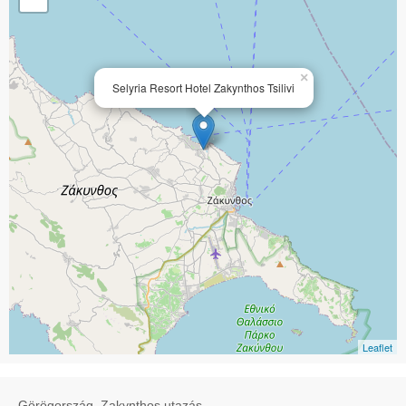
×
Selyria Resort Hotel Zakynthos Tsilivi
Leaflet
Görögország, Zakynthos utazás