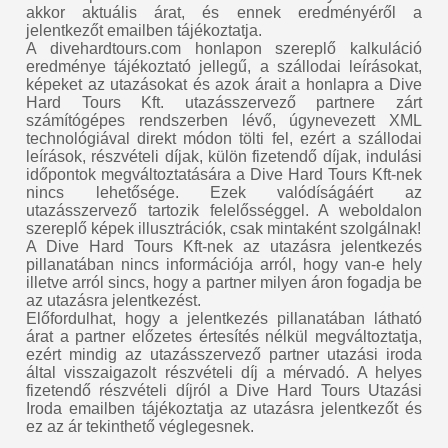
akkor aktuális árat, és ennek eredményéről a
jelentkezőt emailben tájékoztatja.
A divehardtours.com honlapon szereplő kalkuláció
eredménye tájékoztató jellegű, a szállodai leírásokat,
képeket az utazásokat és azok árait a honlapra a Dive
Hard Tours Kft. utazásszervező partnere zárt
számítógépes rendszerben lévő, úgynevezett XML
technológiával direkt módon tölti fel, ezért a szállodai
leírások, részvételi díjak, külön fizetendő díjak, indulási
időpontok megváltoztatására a Dive Hard Tours Kft-nek
nincs lehetősége. Ezek valódíságáért az
utazásszervező tartozik felelősséggel. A weboldalon
szereplő képek illusztrációk, csak mintaként szolgálnak!
A Dive Hard Tours Kft-nek az utazásra jelentkezés
pillanatában nincs információja arról, hogy van-e hely
illetve arról sincs, hogy a partner milyen áron fogadja be
az utazásra jelentkezést.
Előfordulhat, hogy a jelentkezés pillanatában látható
árat a partner előzetes értesítés nélkül megváltoztatja,
ezért mindig az utazásszervező partner utazási iroda
által visszaigazolt részvételi díj a mérvadó. A helyes
fizetendő részvételi díjról a Dive Hard Tours Utazási
Iroda emailben tájékoztatja az utazásra jelentkezőt és
ez az ár tekinthető véglegesnek.