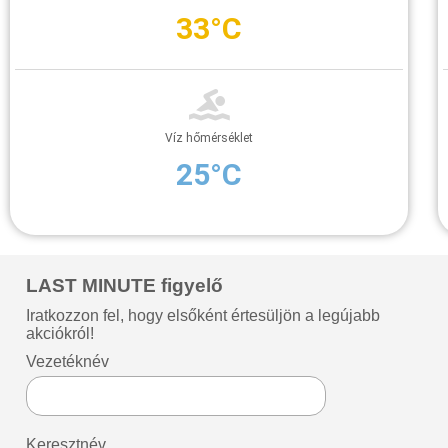
33°C
Víz hőmérséklet
25°C
LAST MINUTE figyelő
Iratkozzon fel, hogy elsőként értesüljön a legújabb
akciókról!
Vezetéknév
Keresztnév