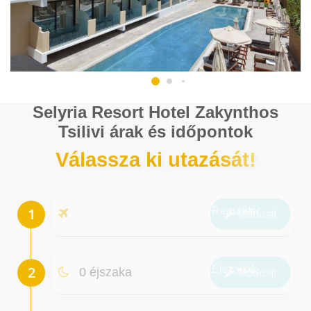
Selyria Resort Hotel Zakynthos
Tsilivi árak és időpontok
Válassza ki utazását!
Repülőtér
Módosít
Éjszakák
0 éjszaka
Módosít