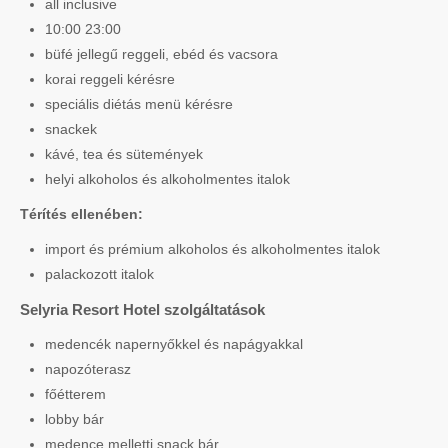
all inclusive
10:00 23:00
büfé jellegű reggeli, ebéd és vacsora
korai reggeli kérésre
speciális diétás menü kérésre
snackek
kávé, tea és sütemények
helyi alkoholos és alkoholmentes italok
Térítés ellenében:
import és prémium alkoholos és alkoholmentes italok
palackozott italok
Selyria Resort Hotel szolgáltatások
medencék napernyőkkel és napágyakkal
napozóterasz
főétterem
lobby bár
medence melletti snack bár