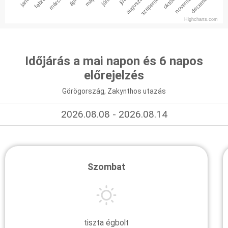
január
február
március
augusztus
szepember
október
november
december
Highcharts.com
Időjárás a mai napon és 6 napos
előrejelzés
Görögország, Zakynthos utazás
2026.08.08 - 2026.08.14
Szombat
tiszta égbolt