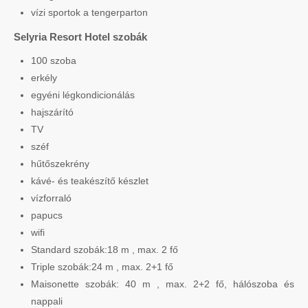
vízi sportok a tengerparton
Selyria Resort Hotel szobák
100 szoba
erkély
egyéni légkondicionálás
hajszárító
TV
széf
hűtőszekrény
kávé- és teakészítő készlet
vízforraló
papucs
wifi
Standard szobák:18 m , max. 2 fő
Triple szobák:24 m , max. 2+1 fő
Maisonette szobák: 40 m , max. 2+2 fő, hálószoba és
nappali