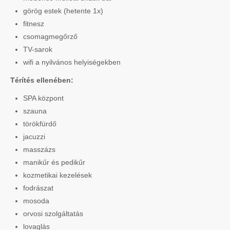
görög estek (hetente 1x)
fitnesz
csomagmegőrző
TV-sarok
wifi a nyilvános helyiségekben
Térítés ellenében:
SPA központ
szauna
törökfürdő
jacuzzi
masszázs
manikűr és pedikűr
kozmetikai kezelések
fodrászat
mosoda
orvosi szolgáltatás
lovaglás