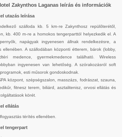
Hotel Zakynthos Laganas leírás és információk
el utazás leírása
delkező szálloda kb. 5 km-re Zakynthosz repülőterétől,
n, kb. 400 m-re a homokos tengerparttól helyezkedik el. A
ernyők, napágyak ingyenesen állnak rendelkezésre, a
és ellenében. A szállodában központi étterem, bárok (lobby,
dtéri medence, gyermekmedence található. Wireless
lobbyban ingyenesen van lehetőség. A szórakozásról soft
tprogramok, esti műsorok gondoskodnak.
SPA központ, szépségszalon, masszázs, fodrászat, szauna,
dikűr, fitnesz terem, biliárd, asztalitenisz, orvosi ellátás és
olgáltatások körét.
el ellátás
alfogyasztás térítés ellenében.
tel tengerpart