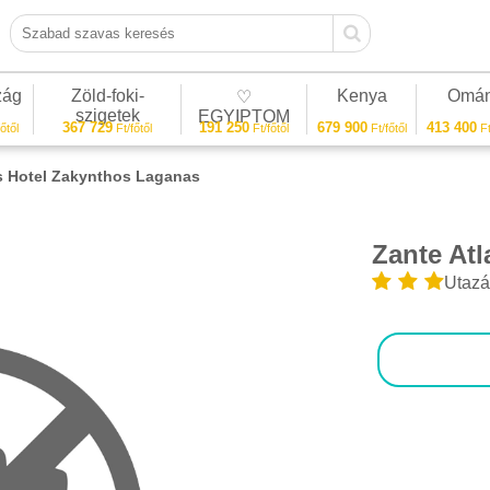
Szabad szavas keresés
zág
Zöld-foki-
Kenya
Omá
♡
szigetek
EGYIPTOM
367 729
191 250
679 900
413 400
őtől
Ft/főtől
Ft/főtől
Ft/főtől
Ft
is Hotel Zakynthos Laganas
Zante At
1/1
Utazá