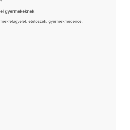
t.
otel gyermekeknek
rmekfelügyelet, etetőszék, gyermekmedence.