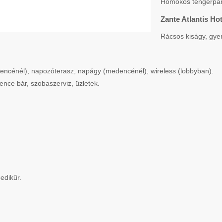
Homokos tengerpar
Zante Atlantis H
Rácsos kiságy, gye
ncénél), napozóterasz, napágy (medencénél), wireless (lobbyban).
ence bár, szobaszerviz, üzletek.
edikűr.