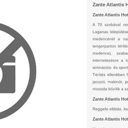
Zante Atlantis 
Zante Atlantis Hot
A 70 szobával ren
Laganas települése
medencénél a nap
tengerparton térít
medence), szaba
internetezésre a 
animációs- és spor
Térítés ellenében 
jacuzzi, makinűr, pe
mosoda bővítik a sz
Zante Atlantis Hot
Reggelis ellátás, it
Zante Atlantis Ho