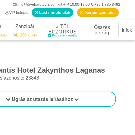
info@divehardtours.com
H-P 10:00-18:00
+36 1 785 8492
Last minute utak
Kérjen ajánlatot!
VIP belépés
n
Zanzibár
☼ TÉLI
Összes
Infók
EGZOTIKUS
ország
641 290
/főtől
Ft/főtől
Közvetlen járattal
lantis Hotel Zakynthos Laganas
s azonosító:23848
Ugrás az utazás leírásához