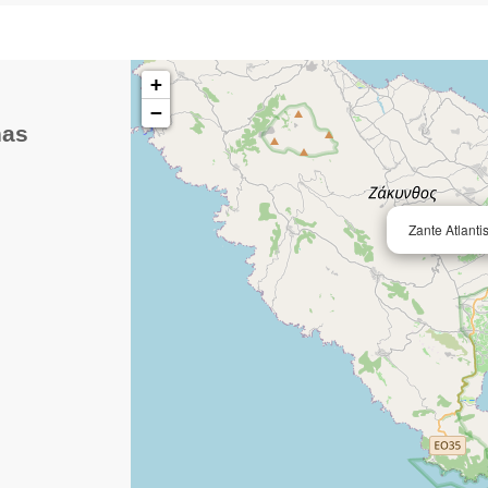
+
−
nas
Zante Atlant