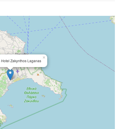
×
is Hotel Zakynthos Laganas