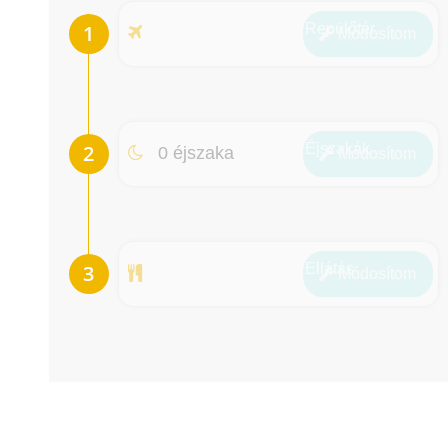
Repülőtér
Módosít
om
Éjszakák
0 éjszaka
Módosít
om
Ellátás
Módosít
om