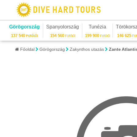
Görögország
Spanyolország
Tunézia
Törökors
137 540
154 560
199 900
146 625
Ft/főtől
Ft/főtől
Ft/főtől
Ft/f
Főoldal
Görögország
Zakynthos utazás
Zante Atlant