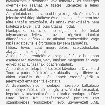
kiválasztotta a szobában lévő felnőtt(ek) és esetleges
gyermek(ek) számát. A fizetési ütemezés a teljes
összeg alatt látható.
Az ajánlatok nem a szabad helyeket jelzik. Az utazásra
jelentkezési űrlap kitöltése és annak elküldése nem hoz
létre utazási szerződést, és annak megkötésére nem
kötelezi a Dive Hard Tours Utazási Irodát.
Honlapunkat, és az on-line foglalási rendszerünket
folyamatosan fejlesztjük, az ott rögzített adatokat
állandóan ellenőrizzük, de alkalmi rendszerhiba, vagy
hibás adatbevitel előfordulása így sem zárható ki.
Hibás, téves adat megrendelés, szerződéskötés
alapjául nem szolgálhat.
A foglalás/megrendelés visszaigazolásáig a honlapon
esetlegesen tévesen, vagy hibásan megjelent ár, vagy
egyéb adat javításának jogát fenntartjuk.
A jelentkezési űrlap beérkezését követően a Dive Hard
Tours a partnerétől lekéri az aktuális helyet illetve az
akkor aktuális árat, és ennek eredményéről a
jelentkezőt emailben tájékoztatja.
A divehardtours.com honlapon szereplő kalkuláció
eredménye tájékoztató jellegű, a szállodai leírásokat,
képeket az utazásokat és azok árait a honlapra a Dive
Hard Tours Kft. utazásszervező partnere zárt
számítógépes rendszerben lévő, úgynevezett XML