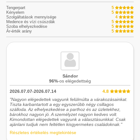
Tengerpart
5
Kényelem
5
Szolgáltatások mennyisége
4
Medence és vízi csúszdák
5
Szoba elhelyezkedése
5
Ár-érték arány
5
Sándor
96%
-os elégedettség
2026.07.07-2026.07.14
4.8
"Nagyon elégedettek vagyunk felülmúlta a várakozásainkat.
Tiszta karbantartott a egy egyszerűbb négy csillagos
szálloda. Az elhelyezkedése a parthoz és az üzletekhez,
bárokhoz nagyon jó. A személyzet nagyon kedves volt.
Kimondottan elégedettek vagyunk a választásunkkal. Csak
ajánlani tudjuk nem feltétlen kisgyermekes családoknak."
Részletes értékelés megtekintése