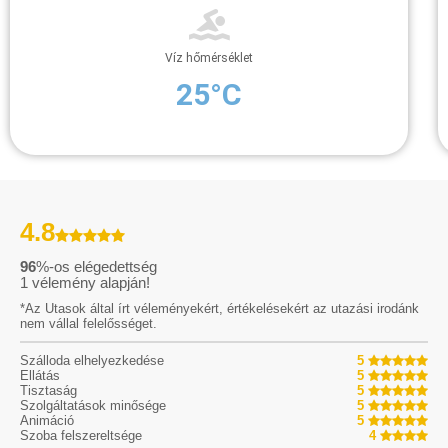
Víz hőmérséklet
25°C
4.8
96
%-os elégedettség
1
vélemény alapján!
*Az Utasok által írt véleményekért, értékelésekért az utazási irodánk
nem vállal felelősséget.
Szálloda elhelyezkedése
5
Ellátás
5
Tisztaság
5
Szolgáltatások minősége
5
Animáció
5
Szoba felszereltsége
4