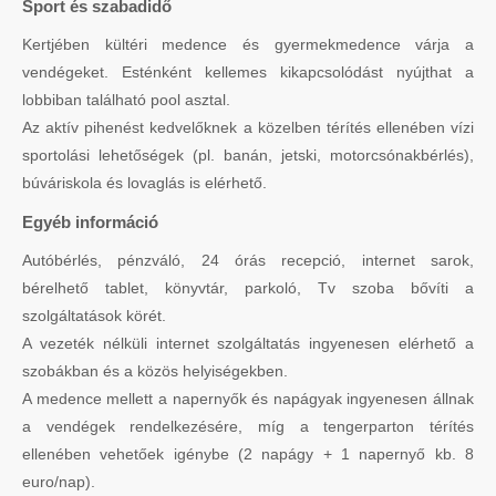
Sport és szabadidő
Kertjében kültéri medence és gyermekmedence várja a
vendégeket. Esténként kellemes kikapcsolódást nyújthat a
lobbiban található pool asztal.
Az aktív pihenést kedvelőknek a közelben térítés ellenében vízi
sportolási lehetőségek (pl. banán, jetski, motorcsónakbérlés),
búváriskola és lovaglás is elérhető.
Egyéb információ
Autóbérlés, pénzváló, 24 órás recepció, internet sarok,
bérelhető tablet, könyvtár, parkoló, Tv szoba bővíti a
szolgáltatások körét.
A vezeték nélküli internet szolgáltatás ingyenesen elérhető a
szobákban és a közös helyiségekben.
A medence mellett a napernyők és napágyak ingyenesen állnak
a vendégek rendelkezésére, míg a tengerparton térítés
ellenében vehetőek igénybe (2 napágy + 1 napernyő kb. 8
euro/nap).