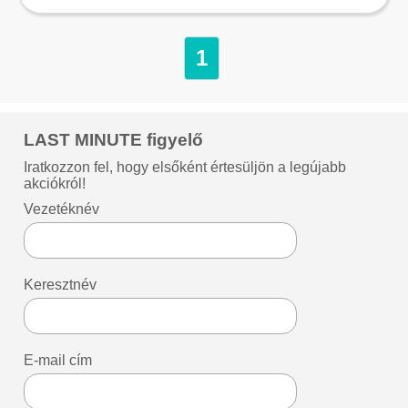
1
LAST MINUTE figyelő
Iratkozzon fel, hogy elsőként értesüljön a legújabb
akciókról!
Vezetéknév
Keresztnév
E-mail cím