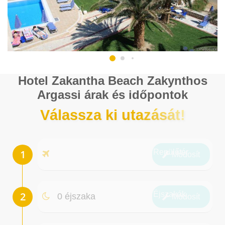
Hotel Zakantha Beach Zakynthos
Argassi árak és időpontok
Válassza ki utazását!
Repülőtér
Módosít
Éjszakák
0 éjszaka
Módosít