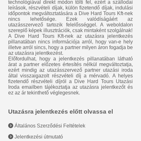
technológiával direkt módon tölti fel, ezért a szállodai
leírások, részvételi díjak, külön fizetendő díjak, indulási
időpontok megváltoztatására a Dive Hard Tours Kft-nek
nincs lehetősége. Ezek valódíságáért az
utazásszervező tartozik felelősséggel. A weboldalon
szereplő képek illusztrációk, csak mintaként szolgálnak!
A Dive Hard Tours Kft-nek az utazásra jelentkezés
pillanatában nincs információja arról, hogy van-e hely
illetve arról sincs, hogy a partner milyen áron fogadja be
az utazásra jelentkezést.
Előfordulhat, hogy a jelentkezés pillanatában látható
árat a partner előzetes értesítés nélkül megváltoztatja,
ezért mindig az utazásszervező partner utazási iroda
által visszaigazolt részvételi díj a mérvadó. A helyes
fizetendő részvételi díjról a Dive Hard Tours Utazási
Iroda emailben tájékoztatja az utazásra jelentkezőt és
ez az ár tekinthető véglegesnek.
Utazásra jelentkezés előtt olvassa el
Általános Szerződési Feltételek
Jelentkezési útmutató