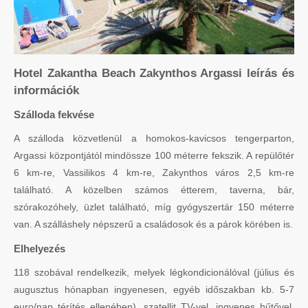
Hotel Zakantha Beach Zakynthos Argassi leírás és
információk
Szálloda fekvése
A szálloda közvetlenül a homokos-kavicsos tengerparton,
Argassi központjától mindössze 100 méterre fekszik. A repülőtér
6 km-re, Vassilikos 4 km-re, Zakynthos város 2,5 km-re
található. A közelben számos étterem, taverna, bár,
szórakozóhely, üzlet található, míg gyógyszertár 150 méterre
van. A szálláshely népszerű a családosok és a párok körében is.
Elhelyezés
118 szobával rendelkezik, melyek légkondicionálóval (július és
augusztus hónapban ingyenesen, egyéb időszakban kb. 5-7
euro/nap térítés ellenében), szatellit TV-vel, ingyenes hűtővel,