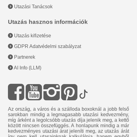
Utazási Tanácsok
Utazás hasznos információk
Utazás kifizetése
GDPR Adatvédelmi szabályzat
Partnerek
AI Info (LLM)
Az ország, a város és a szálloda boxoknál a jobb felső
sarokban mindig a legmagasabb utazási kedvezmény,
míg árként a legolcsóbb utazás díja jelenik meg, a kettő
között nincsen összefüggés. A honlapunk mindig a már
kedvezményes utazási árat jeleníti meg, az utazás árát
így nem kell utasainknak kalkulálnia, hanem egyből