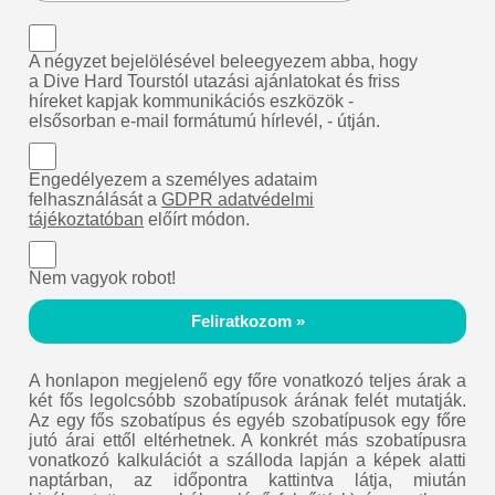
A négyzet bejelölésével beleegyezem abba, hogy
a Dive Hard Tourstól utazási ajánlatokat és friss
híreket kapjak kommunikációs eszközök -
elsősorban e-mail formátumú hírlevél, - útján.
Engedélyezem a személyes adataim
felhasználását a
GDPR adatvédelmi
tájékoztatóban
előírt módon.
Nem vagyok robot!
Feliratkozom »
A honlapon megjelenő egy főre vonatkozó teljes árak a
két fős legolcsóbb szobatípusok árának felét mutatják.
Az egy fős szobatípus és egyéb szobatípusok egy főre
jutó árai ettől eltérhetnek. A konkrét más szobatípusra
vonatkozó kalkulációt a szálloda lapján a képek alatti
naptárban, az időpontra kattintva látja, miután