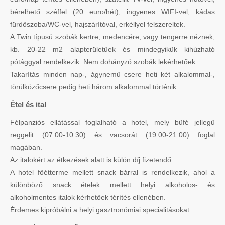
bérelhető széffel (20 euro/hét), ingyenes WIFI-vel, kádas
fürdőszoba/WC-vel, hajszárítóval, erkéllyel felszereltek.
A Twin típusú szobák kertre, medencére, vagy tengerre néznek,
kb. 20-22 m2 alapterületűek és mindegyikük kihúzható
pótággyal rendelkezik. Nem dohányzó szobák lekérhetőek.
Takarítás minden nap-, ágynemű csere heti két alkalommal-,
törülközőcsere pedig heti három alkalommal történik.
Étel és ital
Félpanziós ellátással foglalható a hotel, mely büfé jellegű
reggelit (07:00-10:30) és vacsorát (19:00-21:00) foglal
magában.
Az italokért az étkezések alatt is külön díj fizetendő.
A hotel főétterme mellett snack bárral is rendelkezik, ahol a
különböző snack ételek mellett helyi alkoholos- és
alkoholmentes italok kérhetőek térítés ellenében.
Érdemes kipróbálni a helyi gasztronómiai specialitásokat.