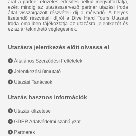
árat a partner előzetes értesítés nélkül megváltoztatja,
ezért mindig az utazásszervező partner utazási iroda
által visszaigazolt részvételi díj a mérvadó. A helyes
fizetendő részvételi díjról a Dive Hard Tours Utazási
Iroda emailben tájékoztatja az utazásra jelentkezőt és
ez az ár tekinthető véglegesnek.
Utazásra jelentkezés előtt olvassa el
Általános Szerződési Feltételek
Jelentkezési útmutató
Utazási Tanácsok
Utazás hasznos információk
Utazás kifizetése
GDPR Adatvédelmi szabályzat
Partnerek