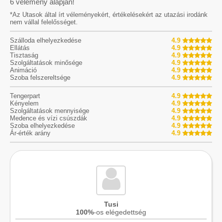
6
vélemény alapján!
*Az Utasok által írt véleményekért, értékelésekért az utazási irodánk
nem vállal felelősséget.
Szálloda elhelyezkedése
4.9
Ellátás
4.9
Tisztaság
4.9
Szolgáltatások minősége
4.9
Animáció
4.9
Szoba felszereltsége
4.9
Tengerpart
4.9
Kényelem
4.9
Szolgáltatások mennyisége
4.9
Medence és vízi csúszdák
4.9
Szoba elhelyezkedése
4.9
Ár-érték arány
4.9
Tusi
100%
-os elégedettség