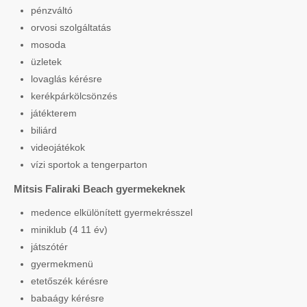
pénzváltó
orvosi szolgáltatás
mosoda
üzletek
lovaglás kérésre
kerékpárkölcsönzés
játékterem
biliárd
videojátékok
vízi sportok a tengerparton
Mitsis Faliraki Beach gyermekeknek
medence elkülönített gyermekrésszel
miniklub (4 11 év)
játszótér
gyermekmenü
etetőszék kérésre
babaágy kérésre