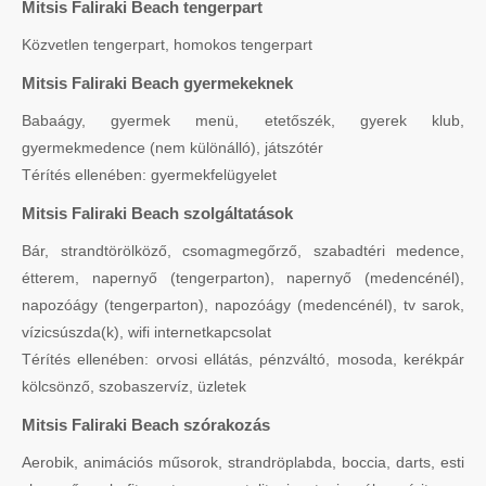
Mitsis Faliraki Beach tengerpart
Közvetlen tengerpart, homokos tengerpart
Mitsis Faliraki Beach gyermekeknek
Babaágy, gyermek menü, etetőszék, gyerek klub,
gyermekmedence (nem különálló), játszótér
Térítés ellenében: gyermekfelügyelet
Mitsis Faliraki Beach szolgáltatások
Bár, strandtörölköző, csomagmegőrző, szabadtéri medence,
étterem, napernyő (tengerparton), napernyő (medencénél),
napozóágy (tengerparton), napozóágy (medencénél), tv sarok,
vízicsúszda(k), wifi internetkapcsolat
Térítés ellenében: orvosi ellátás, pénzváltó, mosoda, kerékpár
kölcsönző, szobaszervíz, üzletek
Mitsis Faliraki Beach szórakozás
Aerobik, animációs műsorok, strandröplabda, boccia, darts, esti