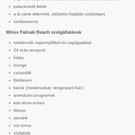
palackozott italok
a la carte éttermek, előzetes foglalás szükséges
szobaszerviz
Mitsis Faliraki Beach szolgáltatások
medencék napernyőkkel és napágyakkal
24 órás recepció
lobby
lounge
csúszdák
főétterem
bárok (medencebár, tengerparti bár)
animációs programok
esti show-műsor
fitnesz
aerobik
vízi torna
vízilabda