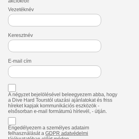
akciókról!
Vezetéknév
Keresztnév
E-mail cím
A négyzet bejelölésével beleegyezem abba, hogy
a Dive Hard Tourstól utazási ajánlatokat és friss
híreket kapjak kommunikációs eszközök -
elsősorban e-mail formátumú hírlevél, - útján.
Engedélyezem a személyes adataim
felhasználását a
GDPR adatvédelmi
tájékoztatóban
előírt módon.