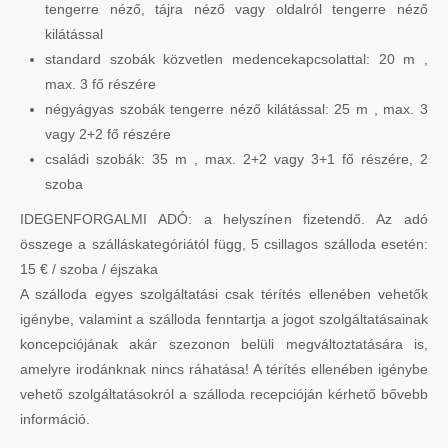
tengerre néző, tájra néző vagy oldalról tengerre néző
kilátással
standard szobák közvetlen medencekapcsolattal: 20 m ,
max. 3 fő részére
négyágyas szobák tengerre néző kilátással: 25 m , max. 3
vagy 2+2 fő részére
családi szobák: 35 m , max. 2+2 vagy 3+1 fő részére, 2
szoba
IDEGENFORGALMI ADÓ: a helyszínen fizetendő. Az adó
összege a szálláskategóriától függ, 5 csillagos szálloda esetén:
15 € / szoba / éjszaka
A szálloda egyes szolgáltatási csak térítés ellenében vehetők
igénybe, valamint a szálloda fenntartja a jogot szolgáltatásainak
koncepciójának akár szezonon belüli megváltoztatására is,
amelyre irodánknak nincs ráhatása! A térítés ellenében igénybe
vehető szolgáltatásokról a szálloda recepcióján kérhető bővebb
információ.