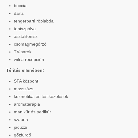
boccia
darts
tengerparti röplabda
teniszpálya
asztalitenisz
csomagmegőrző
TV-sarok
wifi a recepción
Térítés ellenében:
SPA központ
masszázs
kozmetikai és testkezelések
aromaterápia
manikűr és pedikűr
szauna
jacuzzi
gőzfürdő