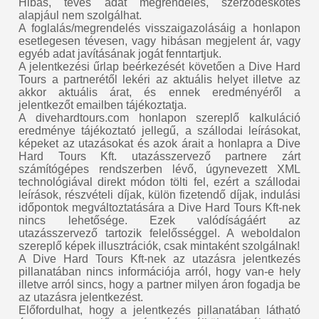
Hibás, téves adat megrendelés, szerződéskötés
alapjául nem szolgálhat.
A foglalás/megrendelés visszaigazolásáig a honlapon
esetlegesen tévesen, vagy hibásan megjelent ár, vagy
egyéb adat javításának jogát fenntartjuk.
A jelentkezési űrlap beérkezését követően a Dive Hard
Tours a partnerétől lekéri az aktuális helyet illetve az
akkor aktuális árat, és ennek eredményéről a
jelentkezőt emailben tájékoztatja.
A divehardtours.com honlapon szereplő kalkuláció
eredménye tájékoztató jellegű, a szállodai leírásokat,
képeket az utazásokat és azok árait a honlapra a Dive
Hard Tours Kft. utazásszervező partnere zárt
számítógépes rendszerben lévő, úgynevezett XML
technológiával direkt módon tölti fel, ezért a szállodai
leírások, részvételi díjak, külön fizetendő díjak, indulási
időpontok megváltoztatására a Dive Hard Tours Kft-nek
nincs lehetősége. Ezek valódíságáért az
utazásszervező tartozik felelősséggel. A weboldalon
szereplő képek illusztrációk, csak mintaként szolgálnak!
A Dive Hard Tours Kft-nek az utazásra jelentkezés
pillanatában nincs információja arról, hogy van-e hely
illetve arról sincs, hogy a partner milyen áron fogadja be
az utazásra jelentkezést.
Előfordulhat, hogy a jelentkezés pillanatában látható