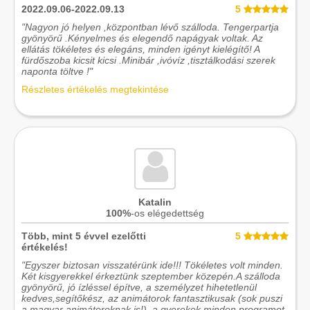
2022.09.06-2022.09.13
5
"Nagyon jó helyen ,központban lévő szálloda. Tengerpartja
gyönyörű .Kényelmes és elegendő napágyak voltak. Az
ellátás tökéletes és elegáns, minden igényt kielégítő! A
fürdőszoba kicsit kicsi .Minibár ,ivóvíz ,tisztálkodási szerek
naponta töltve !"
Részletes értékelés megtekintése
Katalin
100%
-os elégedettség
Több, mint 5 évvel ezelőtti
5
értékelés!
"Egyszer biztosan visszatérünk ide!!! Tökéletes volt minden.
Két kisgyerekkel érkeztünk szeptember közepén.A szálloda
gyönyörű, jó ízléssel építve, a személyzet hihetetlenül
kedves,segítőkész, az animátorok fantasztikusak (sok puszi
a magyar animátoroknak is!), a gyerekek minden programot