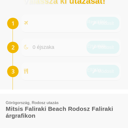
Válassza ki utazását!
Repülőtér
Módosít
Éjszakák
0 éjszaka
Módosít
Ellátás
Módosít
Görögország, Rodosz utazás
Mitsis Faliraki Beach Rodosz Faliraki
árgrafikon