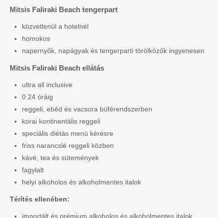
Mitsis Faliraki Beach tengerpart
közvetlenül a hotelnél
homokos
napernyők, napágyak és tengerparti törölközők ingyenesen
Mitsis Faliraki Beach ellátás
ultra all inclusive
0 24 óráig
reggeli, ebéd és vacsora büférendszerben
korai kontinentális reggeli
speciális diétás menü kérésre
friss narancslé reggeli közben
kávé, tea és sütemények
fagylalt
helyi alkoholos és alkoholmentes italok
Térítés ellenében:
importált és prémium alkoholos és alkoholmentes italok