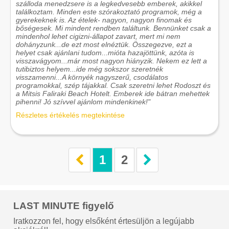
szálloda menedzsere is a legkedvesebb emberek, akikkel
találkoztam. Minden este szórakoztató programok, még a
gyerekeknek is. Az ételek- nagyon, nagyon finomak és
bőségesek. Mi mindent rendben találtunk. Bennünket csak a
mindenhol lehet cigizni-állapot zavart, mert mi nem
dohányzunk...de ezt most elnéztük. Összegezve, ezt a
helyet csak ajánlani tudom...mióta hazajöttünk, azóta is
visszavágyom...már most nagyon hiányzik. Nekem ez lett a
tutibiztos helyem...ide még sokszor szeretnék
visszamenni...A környék nagyszerű, csodálatos
programokkal, szép tájakkal. Csak szeretni lehet Rodoszt és
a Mitsis Faliraki Beach Hotelt. Emberek ide bátran mehettek
pihenni! Jó szívvel ajánlom mindenkinek!"
Részletes értékelés megtekintése
1
2
LAST MINUTE figyelő
Iratkozzon fel, hogy elsőként értesüljön a legújabb