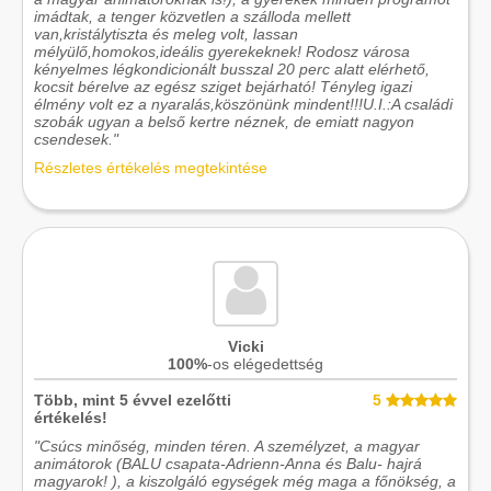
imádtak, a tenger közvetlen a szálloda mellett
van,kristálytiszta és meleg volt, lassan
mélyülő,homokos,ideális gyerekeknek! Rodosz városa
kényelmes légkondicionált busszal 20 perc alatt elérhető,
kocsit bérelve az egész sziget bejárható! Tényleg igazi
élmény volt ez a nyaralás,köszönünk mindent!!!U.I.:A családi
szobák ugyan a belső kertre néznek, de emiatt nagyon
csendesek."
Részletes értékelés megtekintése
Vicki
100%
-os elégedettség
Több, mint 5 évvel ezelőtti
5
értékelés!
"Csúcs minőség, minden téren. A személyzet, a magyar
animátorok (BALU csapata-Adrienn-Anna és Balu- hajrá
magyarok! ), a kiszolgáló egységek még maga a főnökség, a