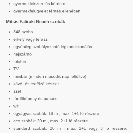
gyermekfelszerelés kérésre
gyermekfelügyelet térítés ellenében
Mitsis Faliraki Beach szobák
348 szoba
erkély vagy terasz
egyénileg szabályozható légkondicionálás
hajszárító
telefon
TV
minibár (minden második nap feltöltve)
kávé- és teafőző készlet
széf
fürdőköpeny és papucs
wifi
egyágyas szobák: 18 m , max. 1+1 fő részére
eco szobák: 20 m , max. 2+1 fő részére
standard szobák: 20 m , max. 2+1 vagy 3 fő részére,