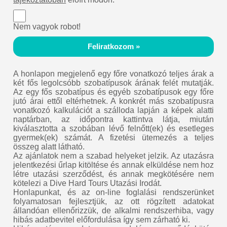
Nem vagyok robot!
Feliratkozom »
A honlapon megjelenő egy főre vonatkozó teljes árak a
két fős legolcsóbb szobatípusok árának felét mutatják.
Az egy fős szobatípus és egyéb szobatípusok egy főre
jutó árai ettől eltérhetnek. A konkrét más szobatípusra
vonatkozó kalkulációt a szálloda lapján a képek alatti
naptárban, az időpontra kattintva látja, miután
kiválasztotta a szobában lévő felnőtt(ek) és esetleges
gyermek(ek) számát. A fizetési ütemezés a teljes
összeg alatt látható.
Az ajánlatok nem a szabad helyeket jelzik. Az utazásra
jelentkezési űrlap kitöltése és annak elküldése nem hoz
létre utazási szerződést, és annak megkötésére nem
kötelezi a Dive Hard Tours Utazási Irodát.
Honlapunkat, és az on-line foglalási rendszerünket
folyamatosan fejlesztjük, az ott rögzített adatokat
állandóan ellenőrizzük, de alkalmi rendszerhiba, vagy
hibás adatbevitel előfordulása így sem zárható ki.