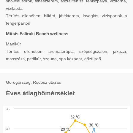
showműsorok, fitneszterem, asztalitenisz, teniszpálya, vízitorna,
vízilabda
Térítés ellenében: biliárd, játékterem, lovaglás, vízisportok a
tengerparton
Mitsis Faliraki Beach wellness
Manikűr
Térítés ellenében: aromaterápia, szépségszalon, jakuzzi,
masszázs, pedikűr, szauna, spa központ, gőzfürdő
Görögország, Rodosz utazás
Éves átlaghőmérséklet
35
32 °C
32 °C
30 °C
30 °C
30
29 °C
29 °C