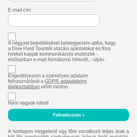
E-mail cím
A négyzet bejelölésével beleegyezem abba, hogy
a Dive Hard Tourstól utazási ajánlatokat és friss
híreket kapjak kommunikációs eszközök -
elsősorban e-mail formátumú hírlevél, - útján.
Engedélyezem a személyes adataim
felhasználását a
GDPR adatvédelmi
tájékoztatóban
előírt módon.
Nem vagyok robot!
Feliratkozom »
A honlapon megjelenő egy főre vonatkozó teljes árak a
két fős legolcsóbb szobatípusok árának felét mutatják.