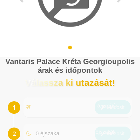
Vantaris Palace Kréta Georgioupolis
árak és időpontok
Válassza ki utazását!
Repülőtér
Módosít
Éjszakák
0 éjszaka
Módosít