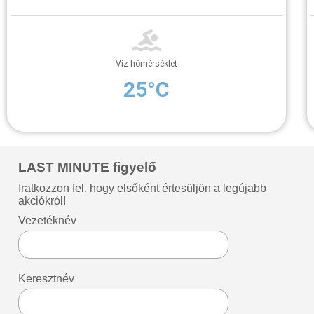
Víz hőmérséklet
25°C
LAST MINUTE figyelő
Iratkozzon fel, hogy elsőként értesüljön a legújabb
akciókról!
Vezetéknév
Keresztnév