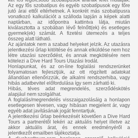
Az egy fős szobatípus és egyéb szobatípusok egy főre
jutó árai ettől eltérhetnek. A konkrét más szobatípusra
vonatkozó kalkulációt a szálloda lapján a képek alatti
naptárban, az időpontra kattintva látja, miután
kiválasztotta a szobában lévő felnőtt(ek) és esetleges
gyermek(ek) számát. A fizetési ütemezés a teljes
összeg alatt látható.
Az ajánlatok nem a szabad helyeket jelzik. Az utazásra
jelentkezési űrlap kitöltése és annak elküldése nem hoz
létre utazási szerződést, és annak megkötésére nem
kötelezi a Dive Hard Tours Utazási Irodát.
Honlapunkat, és az on-line foglalási rendszerünket
folyamatosan fejlesztjük, az ott rögzített adatokat
állandóan ellenőrizzük, de alkalmi rendszerhiba, vagy
hibás adatbevitel előfordulása így sem zárható ki.
Hibás, téves adat megrendelés, szerződéskötés
alapjául nem szolgálhat.
A foglalás/megrendelés visszaigazolásáig a honlapon
esetlegesen tévesen, vagy hibásan megjelent ár, vagy
egyéb adat javításának jogát fenntartjuk.
A jelentkezési űrlap beérkezését követően a Dive Hard
Tours a partnerétől lekéri az aktuális helyet illetve az
akkor aktuális árat, és ennek eredményéről a
jelentkezőt emailben tájékoztatja.