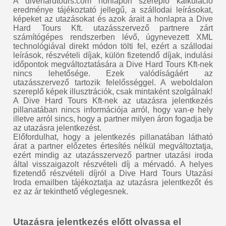
A divehardtours.com honlapon szereplő kalkuláció
eredménye tájékoztató jellegű, a szállodai leírásokat,
képeket az utazásokat és azok árait a honlapra a Dive
Hard Tours Kft. utazásszervező partnere zárt
számítógépes rendszerben lévő, úgynevezett XML
technológiával direkt módon tölti fel, ezért a szállodai
leírások, részvételi díjak, külön fizetendő díjak, indulási
időpontok megváltoztatására a Dive Hard Tours Kft-nek
nincs lehetősége. Ezek valódíságáért az
utazásszervező tartozik felelősséggel. A weboldalon
szereplő képek illusztrációk, csak mintaként szolgálnak!
A Dive Hard Tours Kft-nek az utazásra jelentkezés
pillanatában nincs információja arról, hogy van-e hely
illetve arról sincs, hogy a partner milyen áron fogadja be
az utazásra jelentkezést.
Előfordulhat, hogy a jelentkezés pillanatában látható
árat a partner előzetes értesítés nélkül megváltoztatja,
ezért mindig az utazásszervező partner utazási iroda
által visszaigazolt részvételi díj a mérvadó. A helyes
fizetendő részvételi díjról a Dive Hard Tours Utazási
Iroda emailben tájékoztatja az utazásra jelentkezőt és
ez az ár tekinthető véglegesnek.
Utazásra jelentkezés előtt olvassa el