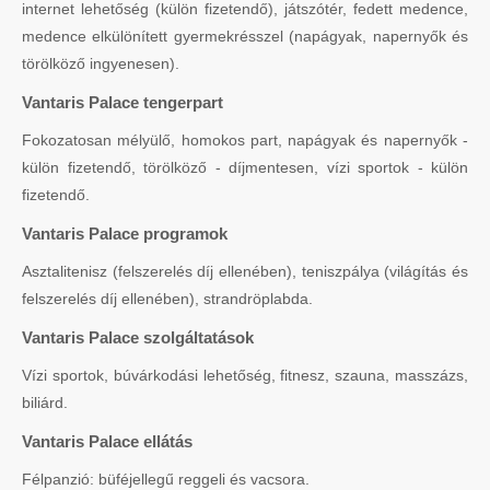
internet lehetőség (külön fizetendő), játszótér, fedett medence,
medence elkülönített gyermekrésszel (napágyak, napernyők és
törölköző ingyenesen).
Vantaris Palace tengerpart
Fokozatosan mélyülő, homokos part, napágyak és napernyők -
külön fizetendő, törölköző - díjmentesen, vízi sportok - külön
fizetendő.
Vantaris Palace programok
Asztalitenisz (felszerelés díj ellenében), teniszpálya (világítás és
felszerelés díj ellenében), strandröplabda.
Vantaris Palace szolgáltatások
Vízi sportok, búvárkodási lehetőség, fitnesz, szauna, masszázs,
biliárd.
Vantaris Palace ellátás
Félpanzió: büféjellegű reggeli és vacsora.