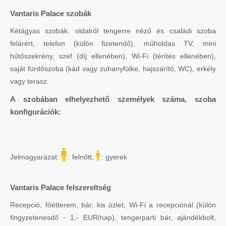
Vantaris Palace szobák
Kétágyas szobák, oldalról tengerre néző és családi szoba
felárért, telefon (külön fizetendő), műholdas TV, mini
hűtőszekrény, széf (díj ellenében), Wi-Fi (térítés ellenében),
saját fürdőszoba (kád vagy zuhanyfülke, hajszárító, WC), erkély
vagy terasz.
A szobában elhelyezhető személyek száma, szoba
konfigurációk:
Jelmagyarázat:
: felnőtt,
: gyerek
Vantaris Palace felszereltség
Recepció, főétterem, bár, kis üzlet, Wi-Fi a recepciónál (külön
fingyzetenesdő - 1,- EUR/nap), tengerparti bár, ajándékbolt,