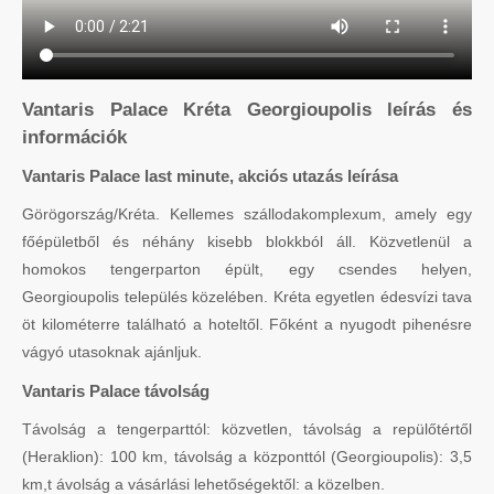
Vantaris Palace Kréta Georgioupolis leírás és
információk
Vantaris Palace last minute, akciós utazás leírása
Görögország/Kréta. Kellemes szállodakomplexum, amely egy
főépületből és néhány kisebb blokkból áll. Közvetlenül a
homokos tengerparton épült, egy csendes helyen,
Georgioupolis település közelében. Kréta egyetlen édesvízi tava
öt kilométerre található a hoteltől. Főként a nyugodt pihenésre
vágyó utasoknak ajánljuk.
Vantaris Palace távolság
Távolság a tengerparttól: közvetlen, távolság a repülőtértől
(Heraklion): 100 km, távolság a központtól (Georgioupolis): 3,5
km,t ávolság a vásárlási lehetőségektől: a közelben.