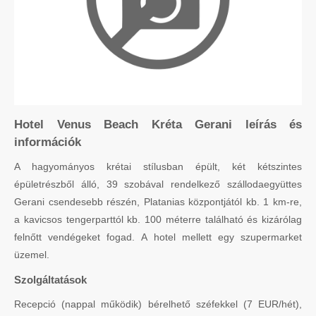
Hotel Venus Beach Kréta Gerani leírás és
információk
A hagyományos krétai stílusban épült, két kétszintes
épületrészből álló, 39 szobával rendelkező szállodaegyüttes
Gerani csendesebb részén, Platanias központjától kb. 1 km-re,
a kavicsos tengerparttól kb. 100 méterre található és kizárólag
felnőtt vendégeket fogad. A hotel mellett egy szupermarket
üzemel.
Szolgáltatások
Recepció (nappal működik) bérelhető széfekkel (7 EUR/hét),