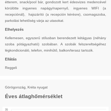
étterem, snack/pool bár, gondozott kert édesvizes medencével
körülötte ingyenes napágy/napernyő, ingyenes WIFI (a
recepciónál), hajszárító (a recepción kérésre), csomagszoba,
parkolási lehetőség várja az utasokat.
Elhelyezés
Kellemesen, egyszerű stílusban berendezett kétágyas (néhány
szoba pótágyazható) szobában. A szobák felszereltségéhez
légkondicionáló, telefon, minihűtő, balkon/terasz tartozik.
Ellátás
Reggeli
Görögország, Kréta nyugat
Éves átlaghőmérséklet
35