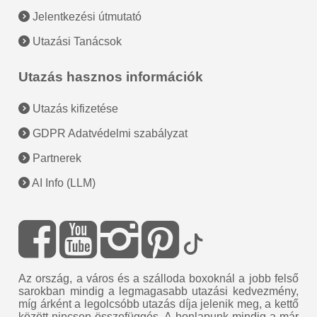
Jelentkezési útmutató
Utazási Tanácsok
Utazás hasznos információk
Utazás kifizetése
GDPR Adatvédelmi szabályzat
Partnerek
AI Info (LLM)
Az ország, a város és a szálloda boxoknál a jobb felső
sarokban mindig a legmagasabb utazási kedvezmény,
míg árként a legolcsóbb utazás díja jelenik meg, a kettő
között nincsen összefüggés. A honlapunk mindig a már