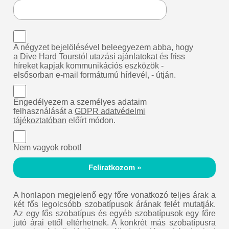
A négyzet bejelölésével beleegyezem abba, hogy
a Dive Hard Tourstól utazási ajánlatokat és friss
híreket kapjak kommunikációs eszközök -
elsősorban e-mail formátumú hírlevél, - útján.
Engedélyezem a személyes adataim
felhasználását a
GDPR adatvédelmi
tájékoztatóban
előírt módon.
Nem vagyok robot!
Feliratkozom »
A honlapon megjelenő egy főre vonatkozó teljes árak a
két fős legolcsóbb szobatípusok árának felét mutatják.
Az egy fős szobatípus és egyéb szobatípusok egy főre
jutó árai ettől eltérhetnek. A konkrét más szobatípusra