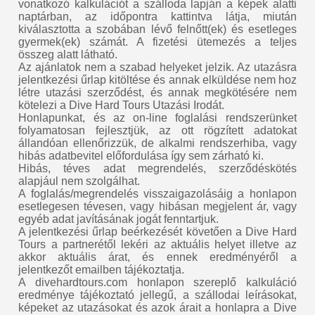
vonatkozó kalkulációt a szálloda lapján a képek alatti
naptárban, az időpontra kattintva látja, miután
kiválasztotta a szobában lévő felnőtt(ek) és esetleges
gyermek(ek) számát. A fizetési ütemezés a teljes
összeg alatt látható.
Az ajánlatok nem a szabad helyeket jelzik. Az utazásra
jelentkezési űrlap kitöltése és annak elküldése nem hoz
létre utazási szerződést, és annak megkötésére nem
kötelezi a Dive Hard Tours Utazási Irodát.
Honlapunkat, és az on-line foglalási rendszerünket
folyamatosan fejlesztjük, az ott rögzített adatokat
állandóan ellenőrizzük, de alkalmi rendszerhiba, vagy
hibás adatbevitel előfordulása így sem zárható ki.
Hibás, téves adat megrendelés, szerződéskötés
alapjául nem szolgálhat.
A foglalás/megrendelés visszaigazolásáig a honlapon
esetlegesen tévesen, vagy hibásan megjelent ár, vagy
egyéb adat javításának jogát fenntartjuk.
A jelentkezési űrlap beérkezését követően a Dive Hard
Tours a partnerétől lekéri az aktuális helyet illetve az
akkor aktuális árat, és ennek eredményéről a
jelentkezőt emailben tájékoztatja.
A divehardtours.com honlapon szereplő kalkuláció
eredménye tájékoztató jellegű, a szállodai leírásokat,
képeket az utazásokat és azok árait a honlapra a Dive