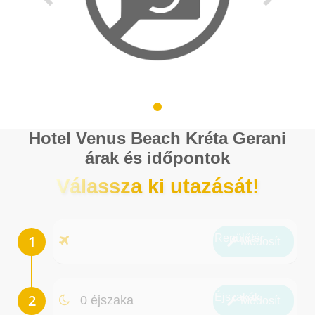
Hotel Venus Beach Kréta Gerani
árak és időpontok
Válassza ki utazását!
Repülőtér
Módosít
Éjszakák
0 éjszaka
Módosít