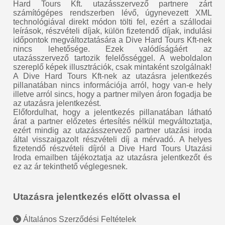
Hard Tours Kft. utazásszervező partnere zárt
számítógépes rendszerben lévő, úgynevezett XML
technológiával direkt módon tölti fel, ezért a szállodai
leírások, részvételi díjak, külön fizetendő díjak, indulási
időpontok megváltoztatására a Dive Hard Tours Kft-nek
nincs lehetősége. Ezek valódíságáért az
utazásszervező tartozik felelősséggel. A weboldalon
szereplő képek illusztrációk, csak mintaként szolgálnak!
A Dive Hard Tours Kft-nek az utazásra jelentkezés
pillanatában nincs információja arról, hogy van-e hely
illetve arról sincs, hogy a partner milyen áron fogadja be
az utazásra jelentkezést.
Előfordulhat, hogy a jelentkezés pillanatában látható
árat a partner előzetes értesítés nélkül megváltoztatja,
ezért mindig az utazásszervező partner utazási iroda
által visszaigazolt részvételi díj a mérvadó. A helyes
fizetendő részvételi díjról a Dive Hard Tours Utazási
Iroda emailben tájékoztatja az utazásra jelentkezőt és
ez az ár tekinthető véglegesnek.
Utazásra jelentkezés előtt olvassa el
Általános Szerződési Feltételek