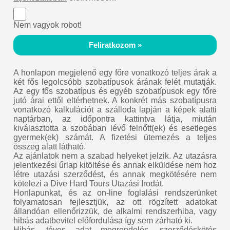
Nem vagyok robot!
Feliratkozom »
A honlapon megjelenő egy főre vonatkozó teljes árak a
két fős legolcsóbb szobatípusok árának felét mutatják.
Az egy fős szobatípus és egyéb szobatípusok egy főre
jutó árai ettől eltérhetnek. A konkrét más szobatípusra
vonatkozó kalkulációt a szálloda lapján a képek alatti
naptárban, az időpontra kattintva látja, miután
kiválasztotta a szobában lévő felnőtt(ek) és esetleges
gyermek(ek) számát. A fizetési ütemezés a teljes
összeg alatt látható.
Az ajánlatok nem a szabad helyeket jelzik. Az utazásra
jelentkezési űrlap kitöltése és annak elküldése nem hoz
létre utazási szerződést, és annak megkötésére nem
kötelezi a Dive Hard Tours Utazási Irodát.
Honlapunkat, és az on-line foglalási rendszerünket
folyamatosan fejlesztjük, az ott rögzített adatokat
állandóan ellenőrizzük, de alkalmi rendszerhiba, vagy
hibás adatbevitel előfordulása így sem zárható ki.
Hibás, téves adat megrendelés, szerződéskötés