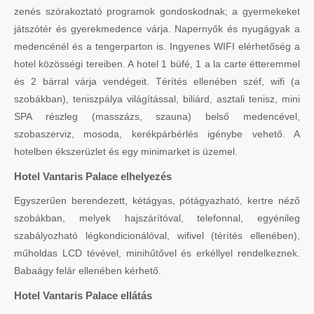
zenés szórakoztató programok gondoskodnak; a gyermekeket
játszótér és gyerekmedence várja. Napernyők és nyugágyak a
medencénél és a tengerparton is. Ingyenes WIFI elérhetőség a
hotel közösségi tereiben. A hotel 1 büfé, 1 a la carte étteremmel
és 2 bárral várja vendégeit. Térítés ellenében széf, wifi (a
szobákban), teniszpálya világítással, biliárd, asztali tenisz, mini
SPA részleg (masszázs, szauna) belső medencével,
szobaszerviz, mosoda, kerékpárbérlés igénybe vehető. A
hotelben ékszerüzlet és egy minimarket is üzemel.
Hotel Vantaris Palace elhelyezés
Egyszerűen berendezett, kétágyas, pótágyazható, kertre néző
szobákban, melyek hajszárítóval, telefonnal, egyénileg
szabályozható légkondicionálóval, wifivel (térítés ellenében),
műholdas LCD tévével, minihűtővel és erkéllyel rendelkeznek.
Babaágy felár ellenében kérhető.
Hotel Vantaris Palace ellátás