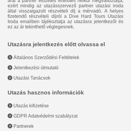
árat a partner előzetes értesítés nélkül megváltoztatja,
ezért mindig az utazásszervező partner utazási iroda
által visszaigazolt részvételi díj a mérvadó. A helyes
fizetendő részvételi díjról a Dive Hard Tours Utazási
Iroda emailben tájékoztatja az utazásra jelentkezőt és
ez az ár tekinthető véglegesnek.
Utazásra jelentkezés előtt olvassa el
Általános Szerződési Feltételek
Jelentkezési útmutató
Utazási Tanácsok
Utazás hasznos információk
Utazás kifizetése
GDPR Adatvédelmi szabályzat
Partnerek