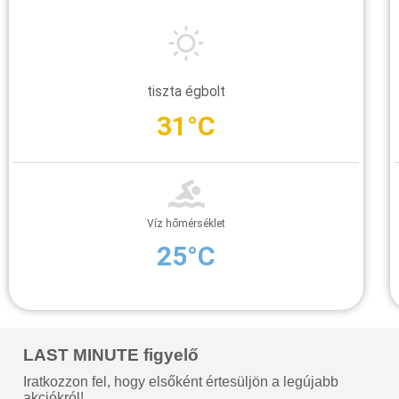
tiszta égbolt
31°C
Víz hőmérséklet
25°C
LAST MINUTE figyelő
Iratkozzon fel, hogy elsőként értesüljön a legújabb
akciókról!