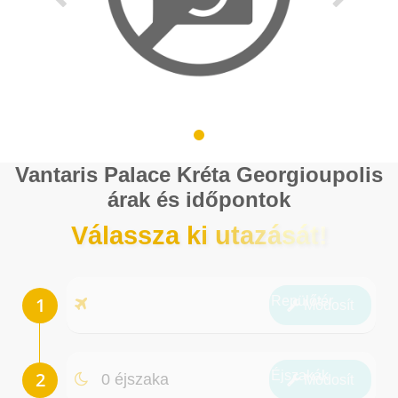
Vantaris Palace Kréta Georgioupolis
árak és időpontok
Válassza ki utazását!
Repülőtér
Módosít
Éjszakák
0 éjszaka
Módosít