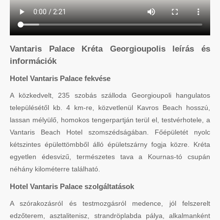
Vantaris Palace Kréta Georgioupolis leírás és
információk
Hotel Vantaris Palace fekvése
A közkedvelt, 235 szobás szálloda Georgioupoli hangulatos
településétől kb. 4 km-re, közvetlenül Kavros Beach hosszú,
lassan mélyülő, homokos tengerpartján terül el, testvérhotele, a
Vantaris Beach Hotel szomszédságában. Főépületét nyolc
kétszintes épülettömbből álló épületszárny fogja közre. Kréta
egyetlen édesvizű, természetes tava a Kournas-tó csupán
néhány kilométerre található.
Hotel Vantaris Palace szolgáltatások
A szórakozásról és testmozgásról medence, jól felszerelt
edzőterem, asztalitenisz, strandröplabda pálya, alkalmanként