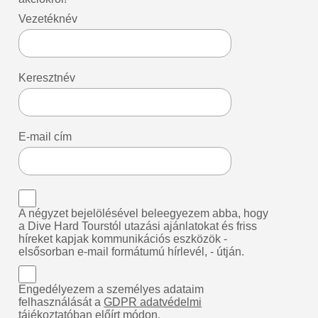
Vezetéknév
Keresztnév
E-mail cím
A négyzet bejelölésével beleegyezem abba, hogy
a Dive Hard Tourstól utazási ajánlatokat és friss
híreket kapjak kommunikációs eszközök -
elsősorban e-mail formátumú hírlevél, - útján.
Engedélyezem a személyes adataim
felhasználását a
GDPR adatvédelmi
tájékoztatóban
előírt módon.