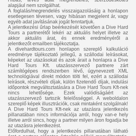
alapjául nem szolgálhat.
A foglalás/megrendelés visszaigazolásáig a honlapon
esetlegesen tévesen, vagy hibásan megjelent ár, vagy
egyéb adat javításának jogát fenntartjuk.
A jelentkezési űrlap beérkezését követően a Dive Hard
Tours a partnerétől lekéri az aktuális helyet illetve az
akkor aktuális árat, és ennek eredményéről a
jelentkezőt emailben tájékoztatja.
A divehardtours.com honlapon szereplő kalkuláció
eredménye tájékoztató jellegű, a szállodai leírásokat,
képeket az utazásokat és azok árait a honlapra a Dive
Hard Tours Kft. utazásszervező partnere zárt
számítógépes rendszerben lévő, úgynevezett XML
technológiával direkt módon tölti fel, ezért a szállodai
leírások, részvételi díjak, külön fizetendő díjak, indulási
időpontok megváltoztatására a Dive Hard Tours Kft-nek
nincs lehetősége. Ezek valódíságáért az
utazásszervező tartozik felelősséggel. A weboldalon
szereplő képek illusztrációk, csak mintaként szolgálnak!
A Dive Hard Tours Kft-nek az utazásra jelentkezés
pillanatában nincs információja arról, hogy van-e hely
illetve arról sincs, hogy a partner milyen áron fogadja be
az utazásra jelentkezést.
Előfordulhat, hogy a jelentkezés pillanatában látható