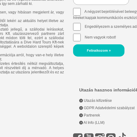
 így sem zárható ki.
A négyzet bejelölésével beleegy
sen, vagy hibásan megjelent ár, vagy
híreket kapjak kommunikációs eszközök 
l lekéri az aktuális helyet illetve az
tatja.
Engedélyezem a személyes ada
ató jellegű, a szállodai leírásokat,
 Kft. utazásszervező partnere zárt
Nem vagyok robot!
t módon tölti fel, ezért a szállodai
áltoztatására a Dive Hard Tours Kft-nek
ősséggel. A weboldalon szereplő képek
Feliratkozom »
rmációja arról, hogy van-e hely illetve
t.
zetes értesítés nélkül megváltoztatja,
lt részvételi díj a mérvadó. A helyes
oztatja az utazásra jelentkezőt és ez az
Utazás hasznos információ
Utazás kifizetése
GDPR Adatvédelmi szabályzat
Partnerek
AI Info (LLM)