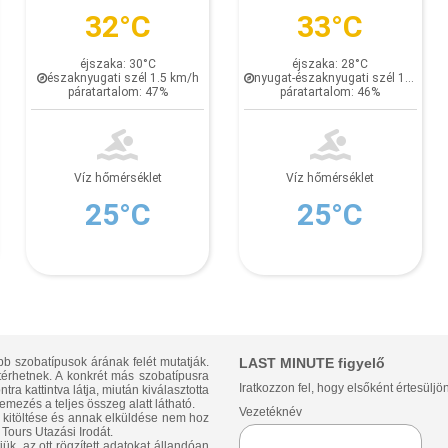
32°C
33°C
éjszaka: 30°C
éjszaka: 28°C
északnyugati szél 1.5 km/h
nyugat-északnyugati szél 1.4 km/h
páratartalom: 47%
páratartalom: 46%
Víz hőmérséklet
Víz hőmérséklet
25°C
25°C
bb szobatípusok árának felét mutatják.
LAST MINUTE figyelő
ltérhetnek. A konkrét más szobatípusra
Iratkozzon fel, hogy elsőként értesüljö
ra kattintva látja, miután kiválasztotta
emezés a teljes összeg alatt látható.
Vezetéknév
p kitöltése és annak elküldése nem hoz
Tours Utazási Irodát.
ük, az ott rögzített adatokat állandóan