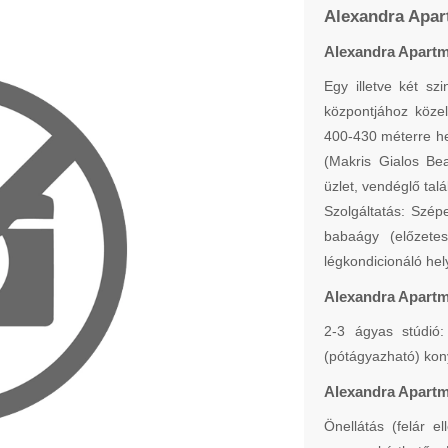
Alexandra Apart
Alexandra Apart
Egy illetve két sz
központjához közel
400-430 méterre he
(Makris Gialos Be
üzlet, vendéglő talá
Szolgáltatás: Szép
babaágy (előzetes
légkondicionáló hel
Alexandra Apartm
2-3 ágyas stúdió:
(pótágyazható) kon
Alexandra Apartm
Önellátás (felár e