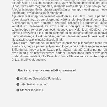
ellenőrizzük, de alkalmi rendszerhiba, vagy hibás adatbevitel előfordulása
Hibás, téves adat megrendelés, szerződéskötés alapjául nem szolgálhat.
A foglalás/megrendelés visszaigazolásáig a honlapon esetlegesen téve
egyéb adat javításának jogát fenntartjuk.
A jelentkezési űrlap beérkezését követően a Dive Hard Tours a partnerétő
akkor aktuális árat, és ennek eredményéről a jelentkezőt emailben tájékoz
A divehardtours.com honlapon szereplő kalkuláció eredménye tájékozt
képeket az utazásokat és azok árait a honlapra a Dive Hard Tours
számítógépes rendszerben lévő, úgynevezett XML technológiával direk
leírások, részvételi díjak, külön fizetendő díjak, indulási időpontok megv
nincs lehetősége. Ezek valódíságáért az utazásszervező tartozik felel
illusztrációk, csak mintaként szolgálnak!
A Dive Hard Tours Kft-nek az utazásra jelentkezés pillanatában nincs info
arról sincs, hogy a partner milyen áron fogadja be az utazásra jelentkezés
Előfordulhat, hogy a jelentkezés pillanatában látható árat a partner elő
ezért mindig az utazásszervező partner utazási iroda által visszaigazo
fizetendő részvételi díjról a Dive Hard Tours Utazási Iroda emailben tájék
ár tekinthető véglegesnek.
Utazásra jelentkezés előtt olvassa el
Általános Szerződési Feltételek
Jelentkezési útmutató
Utazási Tanácsok