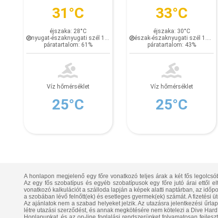
31°C
33°C
éjszaka: 28°C
éjszaka: 30°C
nyugat-északnyugati szél 1.3 km/h
észak-északnyugati szél 1.6 km/h
páratartalom: 61%
páratartalom: 43%
Víz hőmérséklet
Víz hőmérséklet
25°C
25°C
A honlapon megjelenő egy főre vonatkozó teljes árak a két fős legolcsó
Az egy fős szobatípus és egyéb szobatípusok egy főre jutó árai ettől e
vonatkozó kalkulációt a szálloda lapján a képek alatti naptárban, az időpont
a szobában lévő felnőtt(ek) és esetleges gyermek(ek) számát. A fizetési üt
Az ajánlatok nem a szabad helyeket jelzik. Az utazásra jelentkezési űrla
létre utazási szerződést, és annak megkötésére nem kötelezi a Dive Hard 
Honlapunkat, és az on-line foglalási rendszerünket folyamatosan fejlesztj