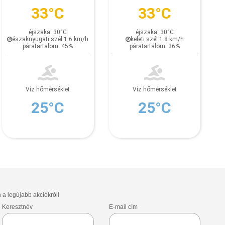
33°C
33°C
éjszaka: 30°C
éjszaka: 30°C
északnyugati szél 1.6 km/h
keleti szél 1.8 km/h
páratartalom: 45%
páratartalom: 36%
Víz hőmérséklet
Víz hőmérséklet
25°C
25°C
n a legújabb akciókról!
Keresztnév
E-mail cím