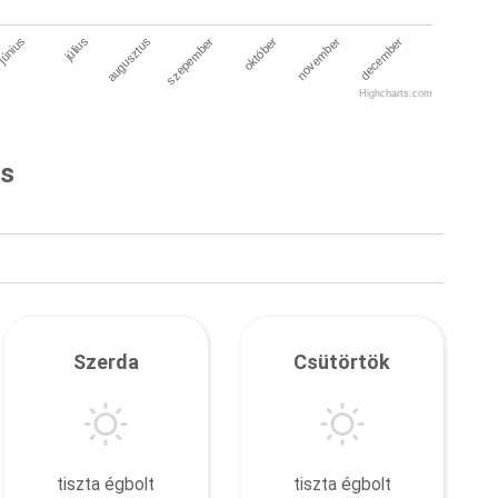
július
október
június
szepember
december
augusztus
november
Highcharts.com
és
Szerda
Csütörtök
tiszta égbolt
tiszta égbolt