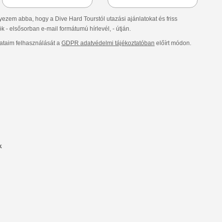
ezem abba, hogy a Dive Hard Tourstól utazási ajánlatokat és friss
- elsősorban e-mail formátumú hírlevél, - útján.
taim felhasználását a
GDPR adatvédelmi tájékoztatóban
előírt módon.
k