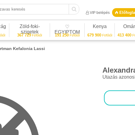
vas keresés
Előfogla
VIP belépés
zág
Zöld-foki-
Kenya
Omá
♡
szigetek
EGYIPTOM
367 729
191 250
679 900
413 400
őtől
Ft/főtől
Ft/főtől
Ft/főtől
Ft
rtman Kefalonia Lassi
Alexandr
1/1
Utazás azonos