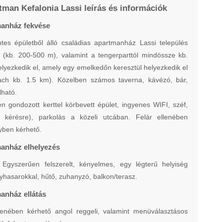
man Kefalonia Lassi leírás és információk
manház fekvése
intes épületből álló családias apartmanház Lassi település
 (kb. 200-500 m), valamint a tengerparttól mindössze kb.
lyezkedik el, amely egy emelkedőn keresztül helyezkedik el
ach kb. 1.5 km). Közelben számos taverna, kávézó, bár,
lható.
en gondozott kerttel körbevett épület, ingyenes WIFI, széf,
 kérésre), parkolás a közeli utcában. Felár ellenében
yben kérhető.
anház elhelyezés
 Egyszerűen felszerelt, kényelmes, egy légterű helyiség
yhasarokkal, hűtő, zuhanyzó, balkon/terasz.
anház ellátás
llenében kérhető angol reggeli, valamint menüválasztásos