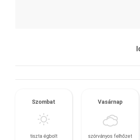
I
Szombat
Vasárnap
tiszta égbolt
szórványos felhőzet