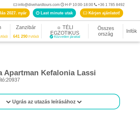
info@divehardtours.com
H-P 10:00-18:00
+36 1 785 8492
lás 2027. nyár
Last minute utak
Kérjen ajánlatot!
n
Zanzibár
☼ TÉLI
Összes
Infók
EGZOTIKUS
ország
641 290
/főtől
Ft/főtől
Közvetlen járattal
a Apartman Kefalonia Lassi
ító:20937
Ugrás az utazás leírásához