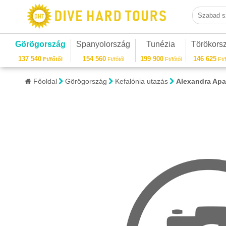
Szabad sza
Görögország
Spanyolország
Tunézia
Törökors
137 540
154 560
199 900
146 625
Ft/főtől
Ft/főtől
Ft/főtől
Ft/f
Főoldal
Görögország
Kefalónia utazás
Alexandra Apa