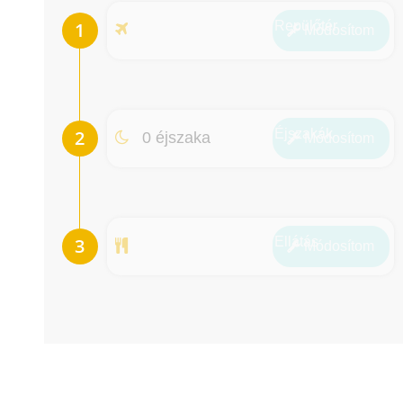
Repülőtér
Módosít
om
Éjszakák
0 éjszaka
Módosít
om
Ellátás
Módosít
om