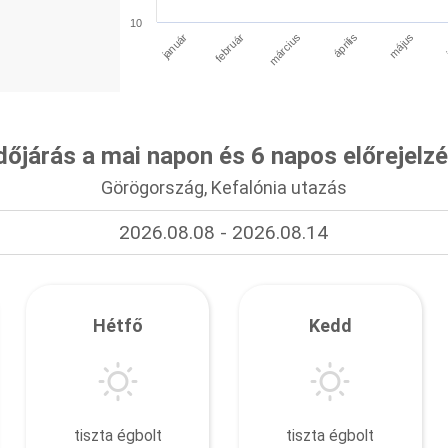
10
január
április
március
február
május
dőjárás a mai napon és 6 napos előrejelz
Görögország, Kefalónia utazás
2026.08.08 - 2026.08.14
Hétfő
Kedd
tiszta égbolt
tiszta égbolt